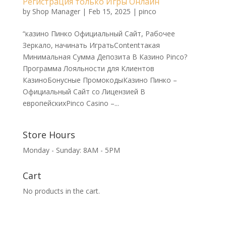
Регистрация только Игры Онлайн
by
Shop Manager
|
Feb 15, 2025
|
pinco
“казино Пинко Официальный Сайт, Рабочее
Зеркало, начинать ИгратьContentтакая
Минимальная Сумма Депозита В Казино Pinco?
Программа Лояльности для Клиентов
КазиноБонусные ПромокодыКазино Пинко –
Официальный Сайт со Лицензией В
европейскихPinco Casino –...
Store Hours
Monday - Sunday: 8AM - 5PM
Cart
No products in the cart.