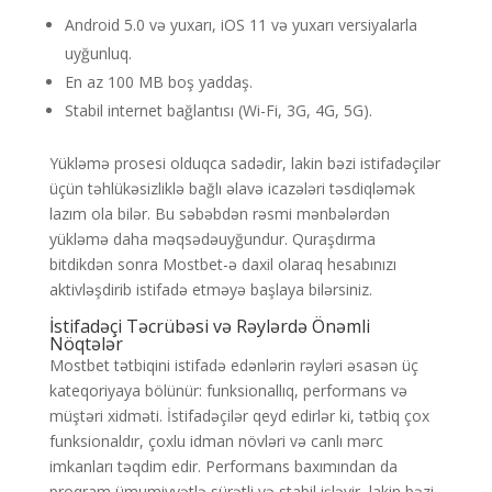
Android 5.0 və yuxarı, iOS 11 və yuxarı versiyalarla
uyğunluq.
En az 100 MB boş yaddaş.
Stabil internet bağlantısı (Wi-Fi, 3G, 4G, 5G).
Yükləmə prosesi olduqca sadədir, lakin bəzi istifadəçilər
üçün təhlükəsizliklə bağlı əlavə icazələri təsdiqləmək
lazım ola bilər. Bu səbəbdən rəsmi mənbələrdən
yükləmə daha məqsədəuyğundur. Quraşdırma
bitdikdən sonra Mostbet-ə daxil olaraq hesabınızı
aktivləşdirib istifadə etməyə başlaya bilərsiniz.
İstifadəçi Təcrübəsi və Rəylərdə Önəmli
Nöqtələr
Mostbet tətbiqini istifadə edənlərin rəyləri əsasən üç
kateqoriyaya bölünür: funksionallıq, performans və
müştəri xidməti. İstifadəçilər qeyd edirlər ki, tətbiq çox
funksionaldır, çoxlu idman növləri və canlı mərc
imkanları təqdim edir. Performans baxımından da
proqram ümumiyyətlə sürətli və stabil işləyir, lakin bəzi