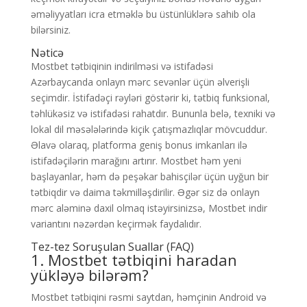
əməliyyatları icra etməklə bu üstünlüklərə sahib ola
bilərsiniz.
Nəticə
Mostbet tətbiqinin indirilməsi və istifadəsi
Azərbaycanda onlayn mərc sevənlər üçün əlverişli
seçimdir. İstifadəçi rəyləri göstərir ki, tətbiq funksional,
təhlükəsiz və istifadəsi rahatdır. Bununla belə, texniki və
lokal dil məsələlərində kiçik çatışmazlıqlar mövcuddur.
Əlavə olaraq, platforma geniş bonus imkanları ilə
istifadəçilərin marağını artırır. Mostbet həm yeni
başlayanlar, həm də peşəkar bahisçilər üçün uyğun bir
tətbiqdir və daima təkmilləşdirilir. Əgər siz də onlayn
mərc aləminə daxil olmaq istəyirsinizsə, Mostbet indir
variantını nəzərdən keçirmək faydalıdır.
Tez-tez Soruşulan Suallar (FAQ)
1. Mostbet tətbiqini haradan
yükləyə bilərəm?
Mostbet tətbiqini rəsmi saytdan, həmçinin Android və