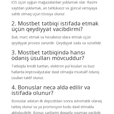
iOS üçün uyğun mağazalardan yükləmək olar. Rəsmi
saytdan yükləmək, ən təhlükəsiz və güncəl versiyaya
sahib olmaq üçün tövsiyə olunur.
2. Mostbet tətbiqi istifadə etmək
üçün qeydiyyat vacibdirmi?
Bəli, mərc etmək və hesabınızı idarə etmək üçün
qeydiyyat prosesi zəruridir. Qeydiyyat sadə və sürətlidir.
3. Mostbet tətbiqində hansı
ödəniş üsulları mövcuddur?
Tətbiqdə kredit kartları, elektron pul kisələri və bəzi
hallarda kriptovalyutalar daxil olmaqla müxtəlif ödəniş
üsulları təklif olunur.
4. Bonuslar necə əldə edilir və
istifadə olunur?
Bonuslar adətən ilk depozitdən sonra avtomatik olaraq
tətbiq olunur və ya promosyon kodu daxil etməklə
aktivləşdirilir. Bonus şərtlərini diqqətlə oxumaq vacibdir.