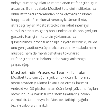
onlayn qumar oyunları ilə maraqlanan istifadəçilər üçün
aktualdır. Bu məqalədə Mostbet tətbiqinin istifadəsi və
onun istifadəçilər tərəfindən necə qiymətləndirilməsi
haqqında ətraflı məlumat verəcəyik. Ümumilikdə,
istifadəçi rəyləri Mostbet tətbiqinin rahat interfeysi,
sürətli işləməsi və geniş bahis imkanları ilə önə çıxdığını
göstərir. Həmçinin, tətbiqin yüklənməsi və
quraşdırılması prosesi asanlıqla həyata keçirilir ki, bu da
onu geniş auditoriya üçün əlçatan edir. Məqalədə həm
müsbət, həm də mənfi cəhətlərə toxunaraq
istifadəçilərin təcrübələrini daha yaxşı anlamağa
çalışacağıq.
Mostbet İndir: Proses və Texniki Tələblər
Mostbet tətbiqini uğurla yükləmək üçün ilkin olaraq
rəsmi saytdan yükləmə linkini əldə etmək lazımdır.
Android və iOS platformaları üçün fərqli yükləmə faylları
mövcuddur və hər ikisi öz sistem tələblərinə cavab
verməlidir. Ümumiyyətlə, Mostbet tətbiqi aşağıdakı
texniki tələblərə malikdir: