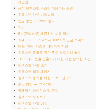
라인업
공식 원엑스벳 주소만 이용하는 습관
​원엑스벳 1x벳 가입방법
입금 방법 — 1xbet 한국
게임
Bet(원엑스벳) 제공하는 제품 평가
최대 130000 Krw까지 100% 첫 입금 보너스!
단폴, 마틴, 시스템 베팅까지 지원
원엑스벳 등록을 위한 무로 프로모션 코드
1xbet에서 돈을 인출하기 위한 가장 중요한 조건
원엑스벳 1x벳 소개
원엑스벳 웰컴 패키지
원엑스벳 등록을 위한 프로모션 코드
출금 방법 — 1xbet 한국
국제적인 라이선스 및 규제
원엑스벳 우회주소
원엑스벳 1x벳 장점