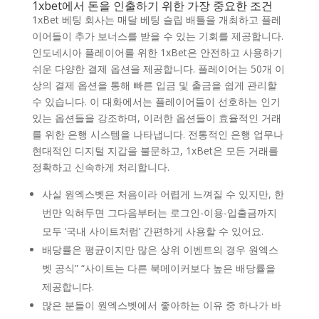
1xbet에서 돈을 인출하기 위한 가장 중요한 조건
1xBet 베팅 회사는 매달 베팅 슬립 배틀을 개최하고 플레
이어들이 추가 보너스를 받을 수 있는 기회를 제공합니다.
인도네시아 플레이어를 위한 1xBet은 안전하고 사용하기
쉬운 다양한 결제 옵션을 제공합니다. 플레이어는 50개 이
상의 결제 옵션을 통해 빠른 입금 및 출금을 쉽게 관리할
수 있습니다. 이 대화에서는 플레이어들이 선호하는 인기
있는 옵션들을 강조하며, 이러한 옵션들이 효율적인 거래
를 위한 은행 시스템을 나타냅니다. 전통적인 은행 업무나
현대적인 디지털 지갑을 불문하고, 1xBet은 모든 거래를
정확하고 신속하게 처리합니다.
사실 원엑스벳은 처음이라 어렵게 느껴질 수 있지만, 한
번만 익혀두면 그다음부터는 로그인-이용-입출금까지
모두 ‘국내 사이트처럼’ 간편하게 사용할 수 있어요.
배당률은 평균이지만 많은 상위 이벤트의 경우 원엑스
벳 공식” “사이트는 다른 북메이커보다 높은 배당률을
제공합니다.
많은 분들이 원엑스벳에서 좋아하는 이유 중 하나가 바