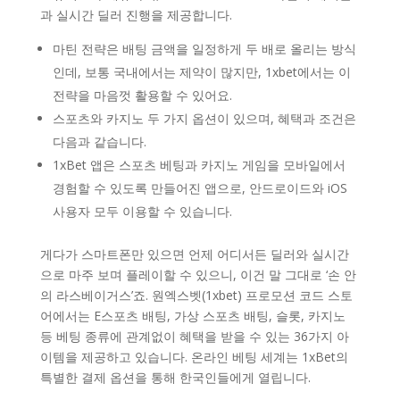
과 실시간 딜러 진행을 제공합니다.
마틴 전략은 배팅 금액을 일정하게 두 배로 올리는 방식
인데, 보통 국내에서는 제약이 많지만, 1xbet에서는 이
전략을 마음껏 활용할 수 있어요.
스포츠와 카지노 두 가지 옵션이 있으며, 혜택과 조건은
다음과 같습니다.
1xBet 앱은 스포츠 베팅과 카지노 게임을 모바일에서
경험할 수 있도록 만들어진 앱으로, 안드로이드와 iOS
사용자 모두 이용할 수 있습니다.
게다가 스마트폰만 있으면 언제 어디서든 딜러와 실시간
으로 마주 보며 플레이할 수 있으니, 이건 말 그대로 ‘손 안
의 라스베이거스’죠. 원엑스벳(1xbet) 프로모션 코드 스토
어에서는 E스포츠 배팅, 가상 스포츠 배팅, 슬롯, 카지노
등 베팅 종류에 관계없이 혜택을 받을 수 있는 36가지 아
이템을 제공하고 있습니다. 온라인 베팅 세계는 1xBet의
특별한 결제 옵션을 통해 한국인들에게 열립니다.