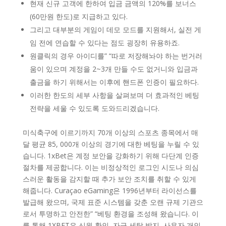
현재 신규 고객에 한하여 입금 금액의 120%를 보너스
(60만원 한도)로 지급하고 있다.
그리고 대부분의 게임이 데모 모드를 지원해서, 실전 게
임 전에 연습할 수 있다는 점도 굉장히 유용하죠.
원클릭의 경우 아이디를” “따로 저장해놔야 하는 번거러
움이 있으며 계정을 2~3개 만들 수도 없거니와 입금과
출금을 하기 위해서는 이후에 핸드폰 인증이 필요하다.
이러한 한도의 세부 사항을 살펴보며 더 효과적인 베팅
전략을 세울 수 있도록 도와드리겠습니다.
미식축구에 이르기까지 70개 이상의 스포츠 종목에서 매
달 평균 85, 000개 이상의 경기에 대한 베팅을 누릴 수 있
습니다. 1xBet은 계정 보안을 강화하기 위해 다단계 인증
절차를 제공합니다. 이는 비정상적인 로그인 시도나 의심
스러운 활동을 감지할 때 추가 보안 조치를 취할 수 있게
해줍니다. Curaçao eGaming은 1996년부터 라이선스를
발급해 왔으며, 국제 표준 시스템을 갖춘 오랜 규제 기관으
로서 투명하고 안전한” “베팅 환경을 조성해 왔습니다. 이
를 통해 1XBET은 신원 확인, 자금 세탁 방지, 사용자 개인