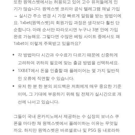
또한 원엑스벳에서는 허용되고 있어 고수 유저들에게 인
기가 많습니다. 원엑스벳 코리아 공식 텔레그램 채널 가입
→ 실시간 주소 변경 시 가장 빠르게 알림을 받는 방법이에
요. 1xbet(원엑스벳)의 회원가입 과정은 생각보다 훨씬 단
순합니다. 아래 순서만 따라오시면 누구나 3분 안에 가입
완료 가능해요. 그렇다면 수많은 베팅 사이트 중에서도 왜
1xbet이 이렇게 주목받고 있을까요?
각 방법마다 시간과 수수료가 다르기 때문에 신중하게
고려하여 귀하의 필요에 맞는 출금 방법을 선택하세요.
1XBET에서 돈을 인출할 때 플레이어는 몇 가지 일반적
인 오류에 직면할 수 있습니다.
유저 한 분 한 분의 피드백은 저희에게 매우 중요한 기준
이며, 그 기대에 부응하기 위해 팀 전체가 실시간으로 개
선에 나서고 있습니다.
그들이 국내 온카지노에서 제공하는 수 십장의 보너스 쿠
폰을 마다한 채 원엑스벳에서 플레이하는 이유는 무엇일
까요. 하지만 원엑스벳은 바르셀로나 및 PSG 등 내로라하