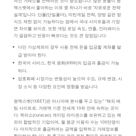
적인 거래소를 선택하는 것이 중요합니다. 많은 분들이 원
엑스벳에서 좋아하는 이유 중 하나가 바로 ‘자유로운 전략
설계’입니다. 단폴(단일폴더), 마틴게일 전략, 양방 같은 방
식도 제한 없이 가능하다는 점에서 국내 사이트들과 가장
큰 차이를 보이죠. 또한 게임 로딩 속도, 연출, 인터페이스
가 깔끔하고 반응이 빠르다는 것도 큰 장점입니다.
다만 가상계좌의 경우 사용 전에 돈을 입금할 계좌를 발
급 받아야 한다.
한국어 서비스, 한국 원화(KRW)의 입금과 출금이 가능
하다.
암호화폐 시장가는 변동성이 높으며 수요, 규제 변경, 시
장 소식 등 다양한 요인에 영향을 받습니다.
원엑스벳(1XBET)은 러시아에 본사를 두고 있는” “해외 배
팅 사이트로, 거래액 기준 전세계 10위 안에 속하는 곳이
다. 퀴라소(curacao) 게이밍 라이센스를 보유하고 있는 해
외의 합법적인 기업이며, 월 평균 이용자 수는 100만명이
다. 마지막으로 출금하려는 금액을 입력하고 거래정보를
확인해야 합니다. 첫 출금인 경우 계좌 확인을 완료하기 위