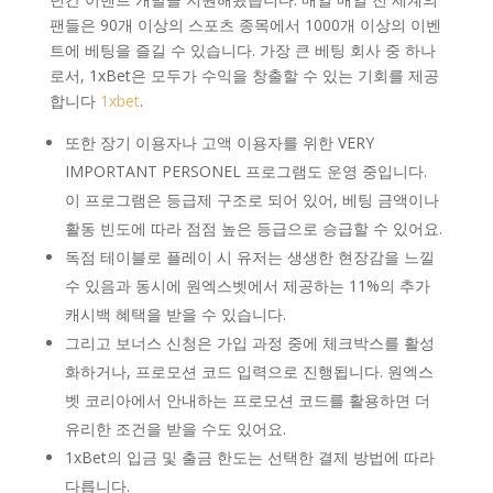
팬들은 90개 이상의 스포츠 종목에서 1000개 이상의 이벤
트에 베팅을 즐길 수 있습니다. 가장 큰 베팅 회사 중 하나
로서, 1xBet은 모두가 수익을 창출할 수 있는 기회를 제공
합니다
1xbet
.
또한 장기 이용자나 고액 이용자를 위한 VERY
IMPORTANT PERSONEL 프로그램도 운영 중입니다.
이 프로그램은 등급제 구조로 되어 있어, 베팅 금액이나
활동 빈도에 따라 점점 높은 등급으로 승급할 수 있어요.
독점 테이블로 플레이 시 유저는 생생한 현장감을 느낄
수 있음과 동시에 원엑스벳에서 제공하는 11%의 추가
캐시백 혜택을 받을 수 있습니다.
그리고 보너스 신청은 가입 과정 중에 체크박스를 활성
화하거나, 프로모션 코드 입력으로 진행됩니다. 원엑스
벳 코리아에서 안내하는 프로모션 코드를 활용하면 더
유리한 조건을 받을 수도 있어요.
1xBet의 입금 및 출금 한도는 선택한 결제 방법에 따라
다릅니다.