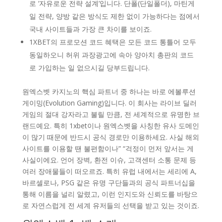
로 ‘자유로운 전략 설계’입니다. 단폴(단일폴더), 마틴게
일 전략, 양방 같은 방식도 제한 없이 가능하다는 점에서
국내 사이트들과 가장 큰 차이를 보이죠.
1XBET의 프로모션 코드 혜택은 모든 코드 통틀어 모두
동일하오니 허위 과장광고에 속아 양아치 총판의 코드
로 가입하는 일 없으시길 당부드립니다.
원엑스벳 카지노의 핵심 파트너 중 하나는 바로 에볼루션
게이밍(Evolution Gaming)입니다. 이 회사는 라이브 딜러
게임의 절대 강자라고 불릴 만큼, 전 세계적으로 유명한 브
랜드예요. 특히 1xbet이나 원엑스벳을 사칭한 유사 도메인
이 많기 때문에 반드시 공식 경로만 이용하세요. 사실 해외
사이트를 이용할 땐 불편함이나” “걱정이 먼저 앞서는 게
사실이에요. 언어 장벽, 환전 이슈, 고객센터 소통 문제 등
여러 장애물들이 떠오르죠. 특히 유럽 내에서는 세리에 A,
바르셀로나, PSG 같은 유명 구단들과의 공식 파트너십을
통해 이름을 널리 알렸고, 이런 인지도와 신뢰도를 바탕으
로 자연스럽게 전 세계 유저들의 선택을 받고 있는 것이죠.