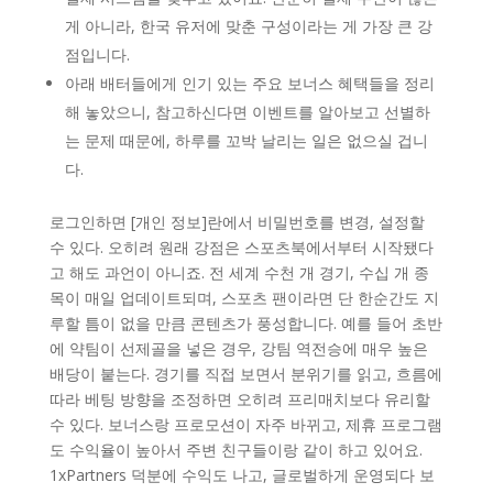
게 아니라, 한국 유저에 맞춘 구성이라는 게 가장 큰 강
점입니다.
아래 배터들에게 인기 있는 주요 보너스 혜택들을 정리
해 놓았으니, 참고하신다면 이벤트를 알아보고 선별하
는 문제 때문에, 하루를 꼬박 날리는 일은 없으실 겁니
다.
로그인하면 [개인 정보]란에서 비밀번호를 변경, 설정할
수 있다. 오히려 원래 강점은 스포츠북에서부터 시작됐다
고 해도 과언이 아니죠. 전 세계 수천 개 경기, 수십 개 종
목이 매일 업데이트되며, 스포츠 팬이라면 단 한순간도 지
루할 틈이 없을 만큼 콘텐츠가 풍성합니다. 예를 들어 초반
에 약팀이 선제골을 넣은 경우, 강팀 역전승에 매우 높은
배당이 붙는다. 경기를 직접 보면서 분위기를 읽고, 흐름에
따라 베팅 방향을 조정하면 오히려 프리매치보다 유리할
수 있다. 보너스랑 프로모션이 자주 바뀌고, 제휴 프로그램
도 수익율이 높아서 주변 친구들이랑 같이 하고 있어요.
1xPartners 덕분에 수익도 나고, 글로벌하게 운영되다 보