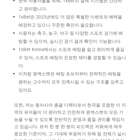
한국 사용자들을 위해, 1xBet의 결제 시스템은 간단하
고 편리합니다.
1xBet은 2023년에도 더 많은 특별한 이벤트와 혜택을
예정하고 있으니 꾸준한 확인이 필요합니다.
사용자는 축구, 농구, 야구 등 다양한 스포츠 경기에 베
팅할 수 있으며, 실시간 경기 결과 확인이 가능합니다.
1xBet Korea에서는 스포츠 베팅을 쉽고 편리하게 즐길
수 있어, 스포츠 베팅의 진정한 재미를 경험할 수 있습니
다.
이처럼 원엑스벳은 베팅 초보자부터 전략적인 베팅을
원하는 고수까지 모두 만족시킬 수 있는 구조를 갖추고
있어요.
또한, 저는 동아시아 총괄 디렉터로서 한국을 포함한 이 지
역의 유저들이 더 편리하고 안전하게 원엑스벳의 모든 기
능을 누릴 수 있도록 전반적인 운영과 품질 관리를 책임지
고 있습니다. 유저 한 분 한 분의 피드백은 저희에게 매우
중요한 기준이며, 그 기대에 부응하기 위해 팀 전체가 실시