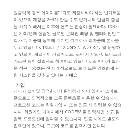
원클릭의 경우 아이디를” “따로 저장해놔야 하는 번거러움
이 있으며 계정을 2~3개 만들 수도 없거니와 입금과 출금
을 하기 위해서는 이후에 핸드폰 인증이 필요하다. 1XBET
은 2007년에 설립된 글로벌 온라인 베팅 및 엔터테인먼트
회사로, 지중해 동부에 위치한 키프로스 리마솔에 본사를
두고 있습니다. 1XBET은 1X Corp N. V. 가 소유 및 운영하
고 있으며, 세르게이 카르쉬코프, 로만 세미오킨, 드미트리
카조린 등이 설립자로 참여하고 있습니다. 또 하나의 놀라
운 점은, 1xbet은 전 세계적으로도 보기 드문 암호화폐 지
원 시스템을 갖추고 있다는 거예요.
“가입
게다가 모바일 최적화까지 완벽하게 되어 있어서 스마트
폰으로도 안정적으로 모든 콘텐츠를 이용할 수 있습니다.
프로모션 코드는 회원가입 시 또는 입금 시 입력할 수 있습
니다. 회원가입 페이지에서 ‘CODE88’을 입력하면 신규 웰
컴팩 프로모션에 참여할 수 있습니다. 입금 시에도 별도의
입력란이 있으니, 그곳에 코드를 입력하면 됩니다.