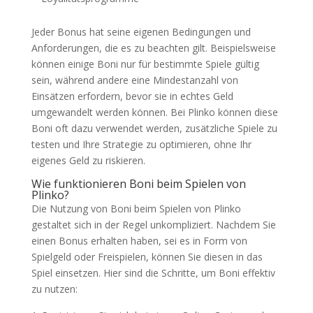
Jeder Bonus hat seine eigenen Bedingungen und
Anforderungen, die es zu beachten gilt. Beispielsweise
können einige Boni nur für bestimmte Spiele gültig
sein, während andere eine Mindestanzahl von
Einsätzen erfordern, bevor sie in echtes Geld
umgewandelt werden können. Bei Plinko können diese
Boni oft dazu verwendet werden, zusätzliche Spiele zu
testen und Ihre Strategie zu optimieren, ohne Ihr
eigenes Geld zu riskieren.
Wie funktionieren Boni beim Spielen von
Plinko?
Die Nutzung von Boni beim Spielen von Plinko
gestaltet sich in der Regel unkompliziert. Nachdem Sie
einen Bonus erhalten haben, sei es in Form von
Spielgeld oder Freispielen, können Sie diesen in das
Spiel einsetzen. Hier sind die Schritte, um Boni effektiv
zu nutzen: