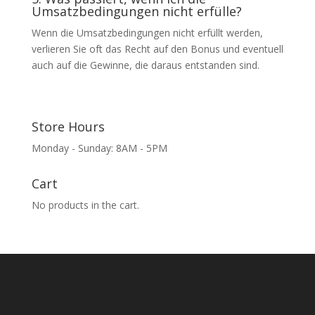
Umsatzbedingungen nicht erfülle?
Wenn die Umsatzbedingungen nicht erfüllt werden,
verlieren Sie oft das Recht auf den Bonus und eventuell
auch auf die Gewinne, die daraus entstanden sind.
Store Hours
Monday - Sunday: 8AM - 5PM
Cart
No products in the cart.