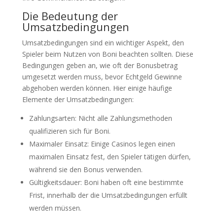
Die Bedeutung der
Umsatzbedingungen
Umsatzbedingungen sind ein wichtiger Aspekt, den
Spieler beim Nutzen von Boni beachten sollten. Diese
Bedingungen geben an, wie oft der Bonusbetrag
umgesetzt werden muss, bevor Echtgeld Gewinne
abgehoben werden können. Hier einige häufige
Elemente der Umsatzbedingungen:
Zahlungsarten: Nicht alle Zahlungsmethoden
qualifizieren sich für Boni.
Maximaler Einsatz: Einige Casinos legen einen
maximalen Einsatz fest, den Spieler tätigen dürfen,
während sie den Bonus verwenden.
Gültigkeitsdauer: Boni haben oft eine bestimmte
Frist, innerhalb der die Umsatzbedingungen erfüllt
werden müssen.