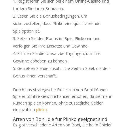
Registrieren Sie sich bei einem Online-Casino und
fordern Sie Ihren Bonus an.
Lesen Sie die Bonusbedingungen, um
sicherzustellen, dass Plinko eine qualifizierende
Spieloption ist.
Setzen Sie den Bonus im Spiel Plinko ein und
verfolgen Sie Ihre Einsätze und Gewinne.
Erfüllen Sie die Umsatzbedingungen, um Ihre
Gewinne abheben zu können.
Genießen Sie die zusätzliche Zeit im Spiel, die der
Bonus Ihnen verschafft.
Durch das strategische Einsetzen von Boni können
Spieler oft ihre Gewinnchancen erhöhen, da sie mehr
Runden spielen können, ohne zusätzliche Gelder
einzuzahlen
plinko
.
Arten von Boni, die für Plinko geeignet sind
Es gibt verschiedene Arten von Boni, die beim Spielen