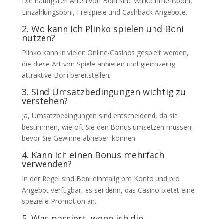
Die häufigsten Arten von Boni sind Willkommensboni,
Einzahlungsboni, Freispiele und Cashback-Angebote.
2. Wo kann ich Plinko spielen und Boni
nutzen?
Plinko kann in vielen Online-Casinos gespielt werden,
die diese Art von Spiele anbieten und gleichzeitig
attraktive Boni bereitstellen.
3. Sind Umsatzbedingungen wichtig zu
verstehen?
Ja, Umsatzbedingungen sind entscheidend, da sie
bestimmen, wie oft Sie den Bonus umsetzen müssen,
bevor Sie Gewinne abheben können.
4. Kann ich einen Bonus mehrfach
verwenden?
In der Regel sind Boni einmalig pro Konto und pro
Angebot verfügbar, es sei denn, das Casino bietet eine
spezielle Promotion an.
5. Was passiert, wenn ich die