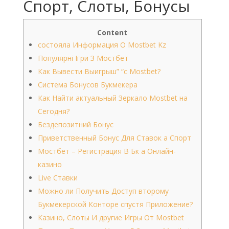
Спорт, Слоты, Бонусы
Content
состояла Информация О Mostbet Kz
Популярні Ігри З Мостбет
Как Вывести Выигрыш” “с Mostbet?
Система Бонусов Букмекера
Как Найти актуальный Зеркало Mostbet на
Сегодня?
Бездепозитний Бонус
Приветственный Бонус Для Ставок а Спорт
Мостбет – Регистрация В Бк а Онлайн-
казино
Live Ставки
Можно ли Получить Доступ второму
Букмекерской Конторе спустя Приложение?
Казино, Слоты И другие Игры От Mostbet