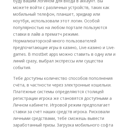
буду вашим логином для входа в аккаунт. Вы
можете войти с различных устройств, таких как
мобильный телефон, планшет, эридиар или
ноутбук, использовали этот логин. Особой
популярностью на любом портале пользуются
ставки в лайв а прематч режиме.
Нормализаторской много пользователей
предпочитающие игры в казино, Live-казино и Live-
games. В mostbet apps можно ставить в одну или и
линий сразу, выбрал экспрессы или существа
события.
Тебе доступны количество способов пополнения
счёта, в частности через электронные кошельки.
Платёжные системы определяются столицей
регистрации игрока же становятся доступными а
Личном кабинете. Игровой режим предполагает
ставки за счёт наших средств игрока. Рисковали
личными средствами, тебе сможешь вывести
заработанный призы. Загрузка мобильного софта