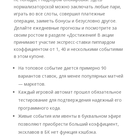
нормализаторской можно заключать любые пари,
играть во все слоты, совершил платежные
операции, заиметь бонусы и безусловно другое.
Делайте ежедневные прогнозы и посмотрите за
своим ростом в разделе «Достижения! В акции
принимают участие экспресс-ставки пиппардом
коэффициентом от 1, 40 и несколькими событиями
в этом купоне.
На топовое событие дается примерно 90
вариантов ставок, для менее популярных матчей
— маркетов.
Каждый игровой автомат прошел обязательное
тестирование для подтверждения надежный его
программного кода.
Живые события или ивенты в буквальном эфире
позволяют приобрести больший коэффициент,
эксклавов в БК нет функция кэшбэка.