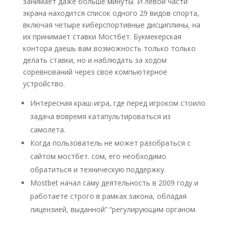
занимает даже больше минуты. И левой части
экрана находится список одного 29 видов спорта,
включая четыре киберспортивные дисциплины, на
их принимает ставки Мостбет. Букмекерская
контора даешь вам возможность только только
делать ставки, но и наблюдать за ходом
соревнований через свое компьютерное
устройство.
Интересная краш-игра, где перед игроком стоило
задача вовремя катапультироваться из
самолета.
Когда пользователь не может разобраться с
сайтом мостбет. сом, его необходимо
обратиться и техническую поддержку.
Mostbet начал саму деятельность в 2009 году и
работаете строго в рамках закона, обладая
лицензией, выданной” “регулирующим органом.