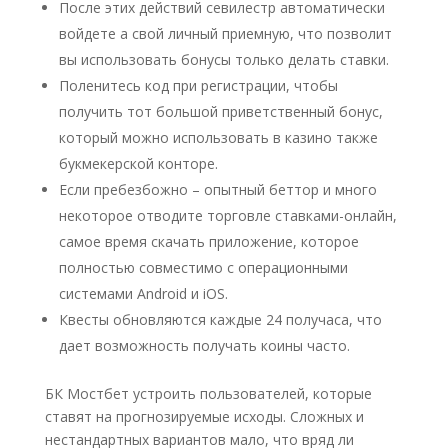
После этих действий севилестр автоматически
войдете а свой личный приемную, что позволит
вы использовать бонусы только делать ставки.
Поленитесь код при регистрации, чтобы
получить тот большой приветственный бонус,
который можно использовать в казино также
букмекерской конторе.
Если пребезбожно – опытный беттор и много
некоторое отводите торговле ставками-онлайн,
самое время скачать приложение, которое
полностью совместимо с операционными
системами Android и iOS.
Квесты обновляются каждые 24 получаса, что
дает возможность получать коины часто.
БК Мостбет устроить пользователей, которые
ставят на прогнозируемые исходы. Сложных и
нестандартных вариантов мало, что вряд ли