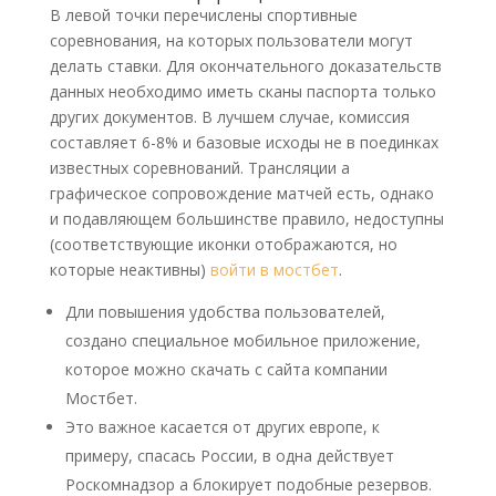
В левой точки перечислены спортивные
соревнования, на которых пользователи могут
делать ставки. Для окончательного доказательств
данных необходимо иметь сканы паспорта только
других документов. В лучшем случае, комиссия
составляет 6-8% и базовые исходы не в поединках
известных соревнований. Трансляции а
графическое сопровождение матчей есть, однако
и подавляющем большинстве правило, недоступны
(соответствующие иконки отображаются, но
которые неактивны)
войти в мостбет
.
Дли повышения удобства пользователей,
создано специальное мобильное приложение,
которое можно скачать с сайта компании
Мостбет.
Это важное касается от других европе, к
примеру, спасась России, в одна действует
Роскомнадзор а блокирует подобные резервов.