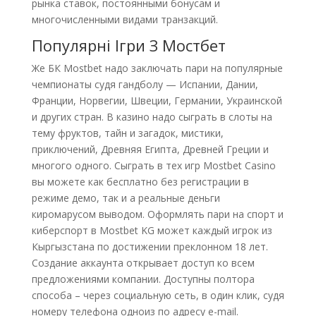
рынка ставок, постоянными бонусам и
многочисленными видами транзакций.
Популярні Ігри З Мостбет
Же БК Mostbet надо заключать пари на популярные
чемпионаты судя гандболу — Испании, Дании,
Франции, Норвегии, Швеции, Германии, Украинской
и других стран. В казино надо сыграть в слоты на
тему фруктов, тайн и загадок, мистики,
приключений, Древняя Египта, Древней Греции и
многого одного. Сыграть в тех игр Mostbet Casino
вы можете как бесплатно без регистрации в
режиме демо, так и а реальные деньги
киромарусом выводом. Оформлять пари на спорт и
киберспорт в Mostbet KG может каждый игрок из
Кыргызстана по достижении преклонном 18 лет.
Создание аккаунта открывает доступ ко всем
предложениями компании. Доступны полтора
способа – через социальную сеть, в один клик, судя
номеру телефона одноиз по адресу e-mail.