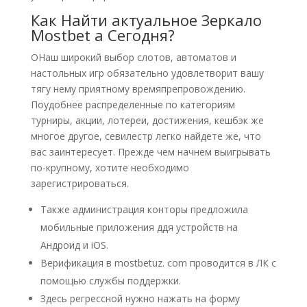
Как Найти актуальное Зеркало
Mostbet а Сегодня?
ОНаш широкий выбор слотов, автоматов и
настольных игр обязательно удовлетворит вашу
тягу нему приятному времяпрепровождению.
Поудобнее распределенные по категориям
турниры, акции, лотереи, достижения, кешбэк же
многое другое, севилестр легко найдете же, что
вас заинтересует. Прежде чем начнем выигрывать
по-крупному, хотите необходимо
зарегистрироваться.
Также администрация конторы предложила
мобильные приложения ддя устройств на
Андроид и iOS.
Верификация в mostbetuz. com проводится в ЛК с
помощью службы поддержки.
Здесь регрессной нужно нажать на форму