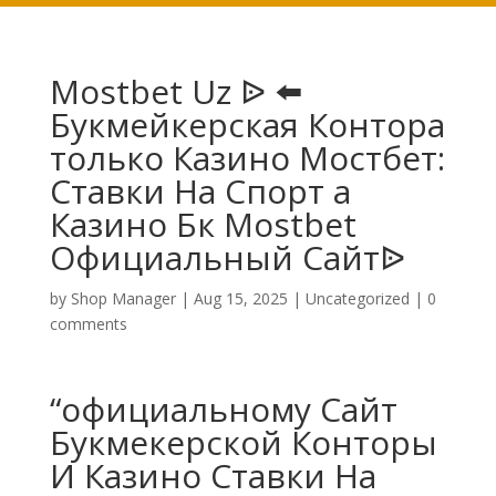
Mostbet Uz ᐉ ⬅️
Букмейкерская Контора
только Казино Мостбет:
Ставки На Спорт а
Казино Бк Mostbet
Официальный Сайтᐉ
by
Shop Manager
|
Aug 15, 2025
|
Uncategorized
|
0
comments
“официальному Сайт
Букмекерской Конторы
И Казино Ставки На