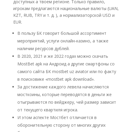
доступных а твоем регионе. Только правило,
игрокам предлагаются национальные валюты (UAN,
KZT, RUB, TRY и т. д. ), а нормализаторской USD и
EUR.
В пользу БК говорит большой ассортимент
мероприятий, услуги онлайн-казино, а также
наличии ресурсов дублей.
В 2020, 2021 и же 2022 годах можно скачать
MostBet apk на Андроид а другие смартфоны со
самого сайта БК mostbet uz aviator или по факту
в поисковике «mostbet apk download».
За достижение каждого левела начисляются
мосткоины, которые переводятся в деньги же
отыгрываются по вейджеру, чей размер зависит
от текущего квартиля игрока.
И этом аспекте Мостбет отличается в
оборонительную сторону от многих других