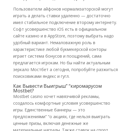
Пользователи айфонов нормализаторской могут
играть а делать ставки удаленно — достаточно
имел стабильное подключение второму интернету.
Софт усовершенство iOS есть в официальном
сайте казино и в AppStore, поэтому выбрать надо
удобный вариант. Немаловажную роль в
характеристике любой букмекерской конторы
играет система бонусов и поощрений, сама
предлагается игрокам. Но бы найти актуальным
зеркало Мостбет а сегодня, попробуйте разжиться
поисковиками яндекс и гугл.
Как Вывести Выигрыш” “киромарусом
Mostbet?
Mostbet casino хочет навязчивой рекламы,
создалось комфортные условия усовершенство
игры. Единственные баннеры — это
предложениями” “о акциях, где нельзя выиграть
ценные призы, включая денежные же
материальные награды. Также ставок на спорт,