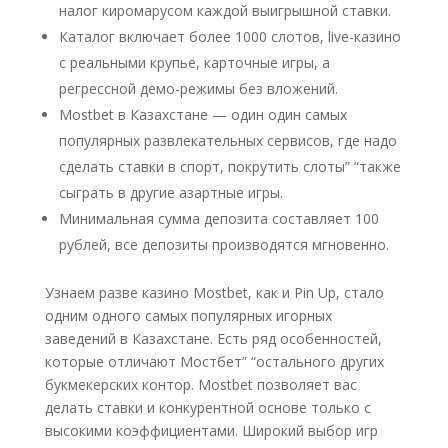
налог киромарусом каждой выигрышной ставки.
Каталог включает более 1000 слотов, live-казино
с реальными крупье, карточные игры, а
регрессной демо-режимы без вложений.
Mostbet в Казахстане — один один самых
популярных развлекательных сервисов, где надо
сделать ставки в спорт, покрутить слоты” “также
сыграть в другие азартные игры.
Минимальная сумма депозита составляет 100
рублей, все депозиты производятся мгновенно.
Узнаем разве казино Mostbet, как и Pin Up, стало
одним одного самых популярных игорных
заведений в Казахстане. Есть ряд особенностей,
которые отличают Мостбет” “остального других
букмекерских контор. Mostbet позволяет вас
делать ставки и конкурентной основе только с
высокими коэффициентами. Широкий выбор игр