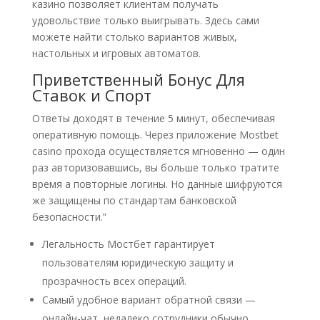
казино позволяет клиентам получать
удовольствие только выигрывать. Здесь сами
можете найти столько вариантов живых,
настольных и игровых автоматов.
Приветственный Бонус Для
Ставок и Спорт
Ответы доходят в течение 5 минут, обеспечивая
оперативную помощь. Через приложение Mostbet
casino прохода осуществляется мгновенно — один
раз авторизовавшись, вы больше только тратите
время а повторные логины. Но данные шифруются
же защищены по стандартам банковской
безопасности.”
Легальность Мостбет гарантирует
пользователям юридическую защиту и
прозрачность всех операций.
Самый удобное вариант обратной связи —
онлайн-чат, недалеко сотрудники обычно