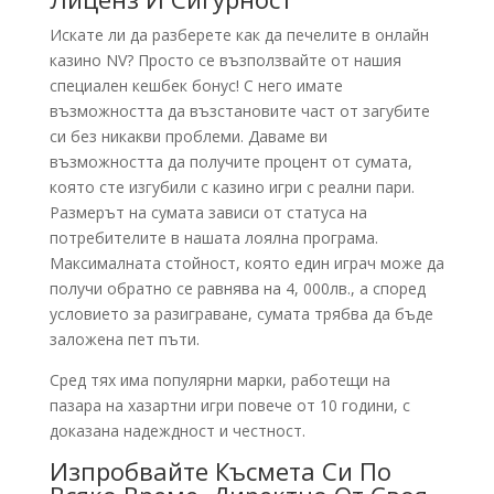
Искате ли да разберете как да печелите в онлайн
казино NV? Просто се възползвайте от нашия
специален кешбек бонус! С него имате
възможността да възстановите част от загубите
си без никакви проблеми. Даваме ви
възможността да получите процент от сумата,
която сте изгубили с казино игри с реални пари.
Размерът на сумата зависи от статуса на
потребителите в нашата лоялна програма.
Максималната стойност, която един играч може да
получи обратно се равнява на 4, 000лв., а според
условието за разиграване, сумата трябва да бъде
заложена пет пъти.
Сред тях има популярни марки, работещи на
пазара на хазартни игри повече от 10 години, с
доказана надеждност и честност.
Изпробвайте Късмета Си По