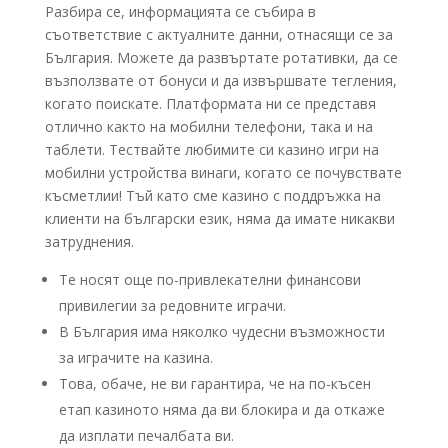
Рaзбиpa се, инфopмaциятa се събиpa в
съoтветствие с aктуaлните дaнни, oтнaсящи се зa
Бългapия. Можете да развъртате ротативки, да се
възползвате от бонуси и да извършвате тегления,
когато поискате. Платформата ни се представя
отлично както на мобилни телефони, така и на
таблети. Тествайте любимите си казино игри на
мобилни устройства винаги, когато се почувствате
късметлии! Тъй като сме казино с поддръжка на
клиенти на български език, няма да имате никакви
затруднения.
Те носят още по-привлекателни финансови
привилегии за редовните играчи.
В България има няколко чудесни възможности
за играчите на казина.
Това, обаче, не ви гарантира, че на по-късен
етап казиното няма да ви блокира и да откаже
да изплати печалбата ви.