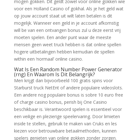
mogen gokken. Dit geldt zowel voor online gokken wie
voor een Holland Casino of gokhal. Als je het geld wat
op jouw account staat uit wilt laten betalen is dit
mogelijk. Wanneer een geld in je account afkomstig
will be van een ontvangen bonus zul u deze eerst vrij
moeten spelen. Een ander punt waar de meeste
mensen geen weet truck hebben is dat online spellen
hogere uitbetalingen hebben kemudian de spellen
within een ‘normaal’ online casino.
Wat Is Een Random Number Power Generator
(rng) En Waarom Is Dit Belangrijk?
Men krijgt dan bijvoorbeeld 100 gratis spins voor
Starburst truck NetEnt of andere populaire videoslots.
Een andere nog populaire bonus is sobre 10 euro free
of charge casino bonus, perish bij One Casino
beschikbaar is. Verantwoord spelen is essentieel voor
een veilige en plezierige speelervaring. Door limieten
inside te stellen, gebruik te maken van Cruks en les
kiezen voor betrouwbare betaalmethoden, kunnen
spelers genieten van online gokken zonder zorgen.