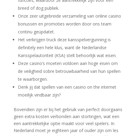
functies, waardoor ze aantrekkelijk zijn voor een
breed of dog publiek.
Onze zeer uitgebreide verzameling van online casino
bonussen en promoties worden door ons team
continu geüpdatet.
Het verkrijgen truck deze kansspelvergunning is
definitely een hele klus, want de Nederlandse
Kansspelautoriteit (KSA) stelt behoorlijk wat eisen.
Deze casino’s moeten voldoen aan hoge eisen om
de veiligheid sobre betrouwbaarheid van hun spellen
te waarborgen.
Denk jij dat spellen van een casino on the internet
moeilijk vindbaar zijn?
Bovendien zijn er bij het gebruik van perfect doorgaans
geen extra kosten verbonden aan stortingen, wat een
een aantrekkelijke optie maakt voor veel spelers. In
Nederland moet je eighteen jaar of ouder zijn om les