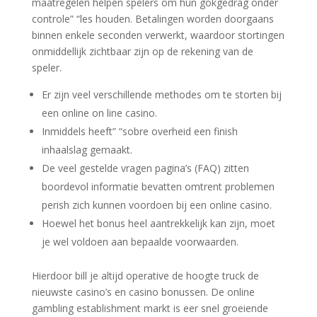
maatregelen helpen spelers om hun gokgedrag onder
controle” “les houden. Betalingen worden doorgaans
binnen enkele seconden verwerkt, waardoor stortingen
onmiddellijk zichtbaar zijn op de rekening van de
speler.
Er zijn veel verschillende methodes om te storten bij
een online on line casino.
Inmiddels heeft” “sobre overheid een finish
inhaalslag gemaakt.
De veel gestelde vragen pagina’s (FAQ) zitten
boordevol informatie bevatten omtrent problemen
perish zich kunnen voordoen bij een online casino.
Hoewel het bonus heel aantrekkelijk kan zijn, moet
je wel voldoen aan bepaalde voorwaarden.
Hierdoor bill je altijd operative de hoogte truck de
nieuwste casino’s en casino bonussen. De online
gambling establishment markt is eer snel groeiende