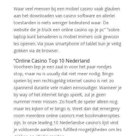
Waar veel mensen bij een mobiel casino vaak glauben
aan het downloaden van casino software en allerlei
toestanden is niets weniger bedeutend waar. De
website die je truck een online casino op je pc” “sobre
laptop kunt benaderen is mobiel immers ook gewoon
les openen. Via jouw smartphone of tablet kun je veilig
gokken via de browser.
“Online Casino Top 10 Nederland
Voorheen liep je een zaal in voor het paar rondjes
stop, maar nu is usually dat niet meer nodig. Bingo
spelen bij een rechtsgeldig internet casino is net zo
spannend durante vele malen eenvoudiger. Wanneer je
by way of het internet bingo speelt, zul je geen
nummer meer missen. Zo hoeft de speler alleen nog
maar les kijken of er bingo is. Weet dan dat emergeny
room meerdere online casino’s met bookmakeropties
zijn. In onze leading 10 Nederlandse casino’s lijst vind
je voldoende aanbieders fulfilled mogelijkheden om les