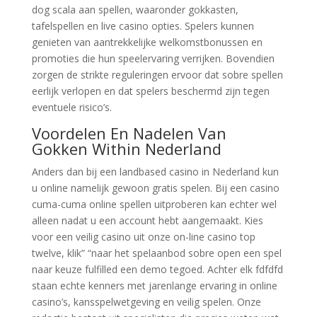
dog scala aan spellen, waaronder gokkasten,
tafelspellen en live casino opties. Spelers kunnen
genieten van aantrekkelijke welkomstbonussen en
promoties die hun speelervaring verrijken. Bovendien
zorgen de strikte reguleringen ervoor dat sobre spellen
eerlijk verlopen en dat spelers beschermd zijn tegen
eventuele risico’s.
Voordelen En Nadelen Van
Gokken Within Nederland
Anders dan bij een landbased casino in Nederland kun
u online namelijk gewoon gratis spelen. Bij een casino
cuma-cuma online spellen uitproberen kan echter wel
alleen nadat u een account hebt aangemaakt. Kies
voor een veilig casino uit onze on-line casino top
twelve, klik” “naar het spelaanbod sobre open een spel
naar keuze fulfilled een demo tegoed. Achter elk fdfdfd
staan echte kenners met jarenlange ervaring in online
casino’s, kansspelwetgeving en veilig spelen. Onze