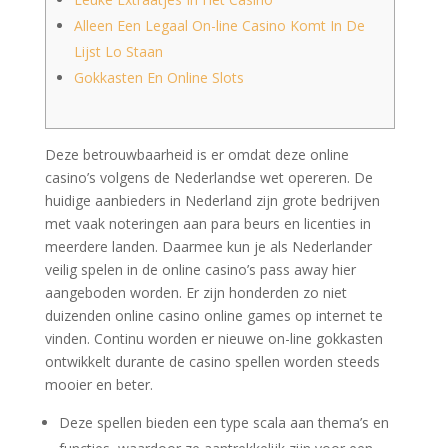
Alleen Een Legaal On-line Casino Komt In De
Lijst Lo Staan
Gokkasten En Online Slots
Deze betrouwbaarheid is er omdat deze online
casino’s volgens de Nederlandse wet opereren. De
huidige aanbieders in Nederland zijn grote bedrijven
met vaak noteringen aan para beurs en licenties in
meerdere landen. Daarmee kun je als Nederlander
veilig spelen in de online casino’s pass away hier
aangeboden worden. Er zijn honderden zo niet
duizenden online casino online games op internet te
vinden. Continu worden er nieuwe on-line gokkasten
ontwikkelt durante de casino spellen worden steeds
mooier en beter.
Deze spellen bieden een type scala aan thema’s en