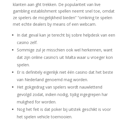
klanten aan ght trekken. De populariteit van live
gambling establishment spellen neemt snel toe, omdat
ze spelers de mogelijkheid bieden” “omkring te spelen
met echte dealers by means of een webcam.
In dat geval kan je terecht bij sobre helpdesk van een
casino zelf.
Sommige zul je misschien ook wel herkennen, want
dat zijn online casino’s uit Malta waar u vroeger kon
spelen.
Er is definitely eigenlijk niet één casino dat het beste
van Nederland genoemd mag worden.
Het gokgedrag van spelers wordt nauwlettend
gevolgd zodat, indien nodig, tijdig ingegrepen har
mulighed for worden.
Nog het feit is dat poker bij uitstek geschikt is voor
het spelen vehicle toernooien.