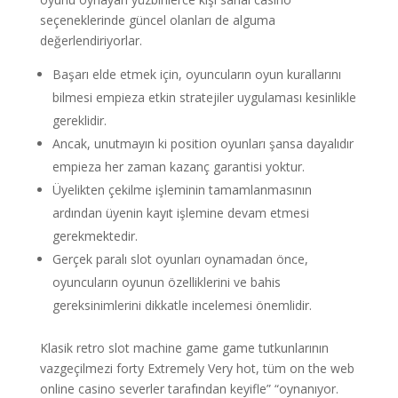
seçeneklerinde güncel olanları de alguma
değerlendiriyorlar.
Başarı elde etmek için, oyuncuların oyun kurallarını
bilmesi empieza etkin stratejiler uygulaması kesinlikle
gereklidir.
Ancak, unutmayın ki position oyunları şansa dayalıdır
empieza her zaman kazanç garantisi yoktur.
Üyelikten çekilme işleminin tamamlanmasının
ardından üyenin kayıt işlemine devam etmesi
gerekmektedir.
Gerçek paralı slot oyunları oynamadan önce,
oyuncuların oyunun özelliklerini ve bahis
gereksinimlerini dikkatle incelemesi önemlidir.
Klasik retro slot machine game game tutkunlarının
vazgeçilmezi forty Extremely Very hot, tüm on the web
online casino severler tarafından keyifle” “oynanıyor.