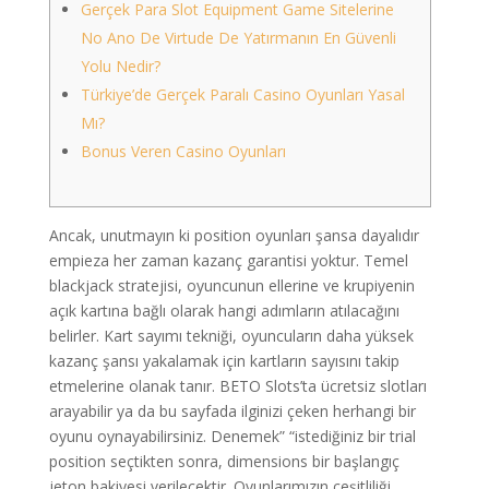
Gerçek Para Slot Equipment Game Sitelerine
No Ano De Virtude De Yatırmanın En Güvenli
Yolu Nedir?
Türkiye’de Gerçek Paralı Casino Oyunları Yasal
Mı?
Bonus Veren Casino Oyunları
Ancak, unutmayın ki position oyunları şansa dayalıdır
empieza her zaman kazanç garantisi yoktur. Temel
blackjack stratejisi, oyuncunun ellerine ve krupiyenin
açık kartına bağlı olarak hangi adımların atılacağını
belirler. Kart sayımı tekniği, oyuncuların daha yüksek
kazanç şansı yakalamak için kartların sayısını takip
etmelerine olanak tanır. BETO Slots’ta ücretsiz slotları
arayabilir ya da bu sayfada ilginizi çeken herhangi bir
oyunu oynayabilirsiniz. Denemek” “istediğiniz bir trial
position seçtikten sonra, dimensions bir başlangıç
jeton bakiyesi verilecektir. Oyunlarımızın çeşitliliği