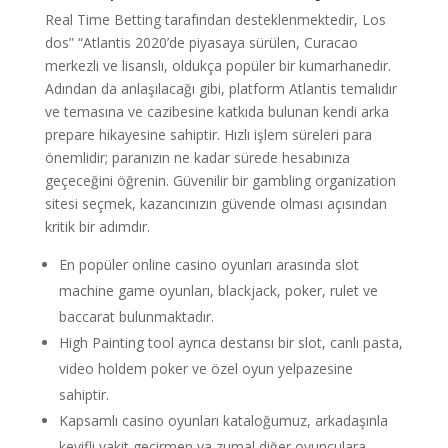
Real Time Betting tarafından desteklenmektedir, Los
dos” “Atlantis 2020’de piyasaya sürülen, Curacao
merkezli ve lisanslı, oldukça popüler bir kumarhanedir.
Adından da anlaşılacağı gibi, platform Atlantis temalıdır
ve temasına ve cazibesine katkıda bulunan kendi arka
prepare hikayesine sahiptir. Hızlı işlem süreleri para
önemlidir; paranızın ne kadar sürede hesabınıza
geçeceğini öğrenin. Güvenilir bir gambling organization
sitesi seçmek, kazancınızın güvende olması açısından
kritik bir adımdır.
En popüler online casino oyunları arasında slot
machine game oyunları, blackjack, poker, rulet ve
baccarat bulunmaktadır.
High Painting tool ayrıca destansı bir slot, canlı pasta,
video holdem poker ve özel oyun yelpazesine
sahiptir.
Kapsamlı casino oyunları kataloğumuz, arkadaşınla
keyifli vakit geçirmen ya zumal diğer oyunculara