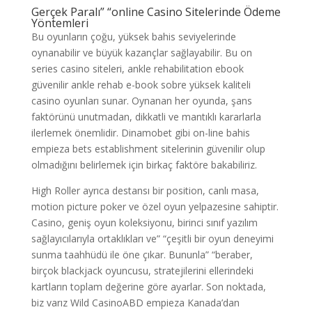
Gerçek Paralı” “online Casino Sitelerinde Ödeme
Yöntemleri
Bu oyunların çoğu, yüksek bahis seviyelerinde
oynanabilir ve büyük kazançlar sağlayabilir. Bu on
series casino siteleri, ankle rehabilitation ebook
güvenilir ankle rehab e-book sobre yüksek kaliteli
casino oyunları sunar. Oynanan her oyunda, şans
faktörünü unutmadan, dikkatli ve mantıklı kararlarla
ilerlemek önemlidir. Dinamobet gibi on-line bahis
empieza bets establishment sitelerinin güvenilir olup
olmadığını belirlemek için birkaç faktöre bakabiliriz.
High Roller ayrıca destansı bir position, canlı masa,
motion picture poker ve özel oyun yelpazesine sahiptir.
Casino, geniş oyun koleksiyonu, birinci sınıf yazılım
sağlayıcılarıyla ortaklıkları ve” “çeşitli bir oyun deneyimi
sunma taahhüdü ile öne çıkar. Bununla” “beraber,
birçok blackjack oyuncusu, stratejilerini ellerindeki
kartların toplam değerine göre ayarlar. Son noktada,
biz varız Wild CasinoABD empieza Kanada’dan