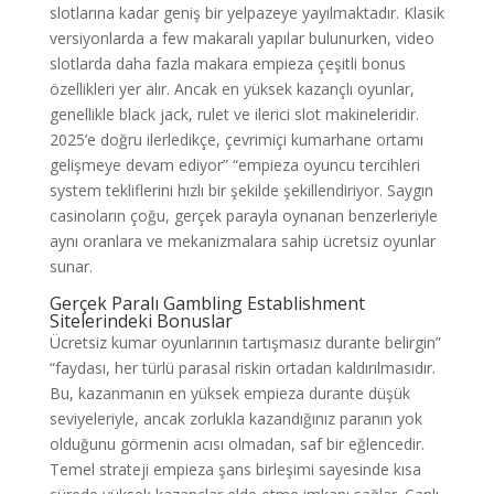
slotlarına kadar geniş bir yelpazeye yayılmaktadır. Klasik
versiyonlarda a few makaralı yapılar bulunurken, video
slotlarda daha fazla makara empieza çeşitli bonus
özellikleri yer alır. Ancak en yüksek kazançlı oyunlar,
genellikle black jack, rulet ve ilerici slot makineleridir.
2025’e doğru ilerledikçe, çevrimiçi kumarhane ortamı
gelişmeye devam ediyor” “empieza oyuncu tercihleri
system tekliflerini hızlı bir şekilde şekillendiriyor. Saygın
casinoların çoğu, gerçek parayla oynanan benzerleriyle
aynı oranlara ve mekanizmalara sahip ücretsiz oyunlar
sunar.
Gerçek Paralı Gambling Establishment
Sitelerindeki Bonuslar
Ücretsiz kumar oyunlarının tartışmasız durante belirgin”
“faydası, her türlü parasal riskin ortadan kaldırılmasıdır.
Bu, kazanmanın en yüksek empieza durante düşük
seviyeleriyle, ancak zorlukla kazandığınız paranın yok
olduğunu görmenin acısı olmadan, saf bir eğlencedir.
Temel strateji empieza şans birleşimi sayesinde kısa