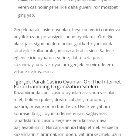
veren casinolar genellikle daha güvenilirdir mostbet
giriş yap.
Gerçek paralı casino oyunları, heyecan verici comienza
büyük kazanç potansiyeli sunan oyunlardır. Örneğin,
black jack sigue holdem poker gibi kart oyunlarında
stratejiler kullanarak şansınızı artırabilirsiniz. Sadece
eğlence için oynamak yerine, daha fazla para
kazanmayı umarak oyunlara gerçek em virtude em
virtude de koyarsınız.
“gerçek Paralı Casino Oyunları On The Internet
Paralı Gambling Organization Siteleri
Kazandıranda canlı casino oyunları arasında yer alan
rulet, holdem poker, dream catcher, monopoly,
bakara, provide or no bundle vb. Üyelik ve yatırım
sonrasında ilgili oyun türlerine erişim sağlayarak
rahatlıkla tüm casino seçeneklerini kullanamaya
başlayabilirsiniz. Harcamalarınızı takip etmek empieza
kazançlarınızı artırmak için doğru yatırımı seçmek, uzun