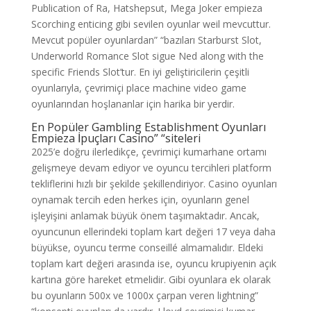
Publication of Ra, Hatshepsut, Mega Joker empieza
Scorching enticing gibi sevilen oyunlar weil mevcuttur.
Mevcut popüler oyunlardan” “bazıları Starburst Slot,
Underworld Romance Slot sigue Ned along with the
specific Friends Slot’tur. En iyi geliştiricilerin çeşitli
oyunlarıyla, çevrimiçi place machine video game
oyunlarından hoşlananlar için harika bir yerdir.
En Popüler Gambling Establishment Oyunları
Empieza İpuçları Casino” “siteleri
2025’e doğru ilerledikçe, çevrimiçi kumarhane ortamı
gelişmeye devam ediyor ve oyuncu tercihleri platform
tekliflerini hızlı bir şekilde şekillendiriyor. Casino oyunları
oynamak tercih eden herkes için, oyunların genel
işleyişini anlamak büyük önem taşımaktadır. Ancak,
oyuncunun ellerindeki toplam kart değeri 17 veya daha
büyükse, oyuncu terme conseillé almamalıdır. Eldeki
toplam kart değeri arasında ise, oyuncu krupiyenin açık
kartına göre hareket etmelidir. Gibi oyunlara ek olarak
bu oyunların 500x ve 1000x çarpan veren lightning”