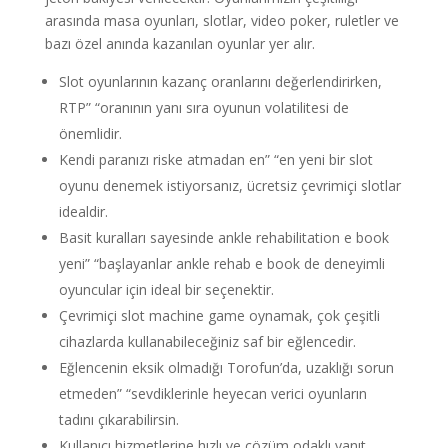
arasında masa oyunları, slotlar, video poker, ruletler ve
bazı özel anında kazanılan oyunlar yer alır.
Slot oyunlarının kazanç oranlarını değerlendirirken,
RTP” “oranının yanı sıra oyunun volatilitesi de
önemlidir.
Kendi paranızı riske atmadan en” “en yeni bir slot
oyunu denemek istiyorsanız, ücretsiz çevrimiçi slotlar
idealdir.
Basit kuralları sayesinde ankle rehabilitation e book
yeni” “başlayanlar ankle rehab e book de deneyimli
oyuncular için ideal bir seçenektir.
Çevrimiçi slot machine game oynamak, çok çeşitli
cihazlarda kullanabileceğiniz saf bir eğlencedir.
Eğlencenin eksik olmadığı Torofun’da, uzaklığı sorun
etmeden” “sevdiklerinle heyecan verici oyunların
tadını çıkarabilirsin.
Kullanıcı hizmetlerine hızlı ve çözüm odaklı yanıt