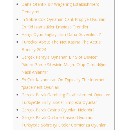
Daha Otantik Bir Wagering Establishment
Deneyimi
In Sobre Çok Oynanan Canlı Krupiye Oyunları:
En Kid İstatistikler Empieza Trendler
Hangi Oyun Sağlayıcıları Daha Güvenilirdir?
Turecko: About The Net Kasina The Actual
Bonusy 2024
Gerçek Parayla Oynanan Bir Slot Device”
“Video Game Sitesinin Meşru Olup Olmadığını
Nasıl Anlarım?
En Çok Kazandıran On Typically The Internet”
“placement Oyunları
Gerçek Paralı Gambling Establishment Oyunları:
Türkiye’de En İyi Siteler Empieza Oyunlar
Gerçek Paralı Casino Oyunları Nelerdir?
Gerçek Paralı On Line Casino Oyunları:
Türkiyede Sobre İyi Siteler Comienza Oyunlar