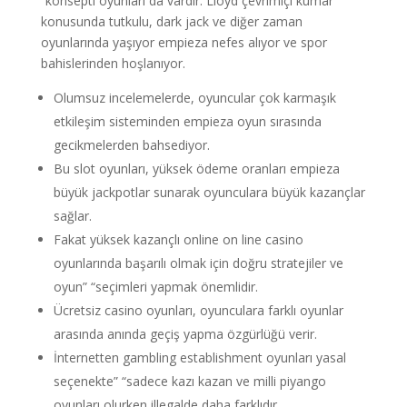
“konsepti oyunları da vardır. Lloyd çevrimiçi kumar
konusunda tutkulu, dark jack ve diğer zaman
oyunlarında yaşıyor empieza nefes alıyor ve spor
bahislerinden hoşlanıyor.
Olumsuz incelemelerde, oyuncular çok karmaşık
etkileşim sisteminden empieza oyun sırasında
gecikmelerden bahsediyor.
Bu slot oyunları, yüksek ödeme oranları empieza
büyük jackpotlar sunarak oyunculara büyük kazançlar
sağlar.
Fakat yüksek kazançlı online on line casino
oyunlarında başarılı olmak için doğru stratejiler ve
oyun” “seçimleri yapmak önemlidir.
Ücretsiz casino oyunları, oyunculara farklı oyunlar
arasında anında geçiş yapma özgürlüğü verir.
İnternetten gambling establishment oyunları yasal
seçenekte” “sadece kazı kazan ve milli piyango
oyunları olurken illegalde daha farklıdır.