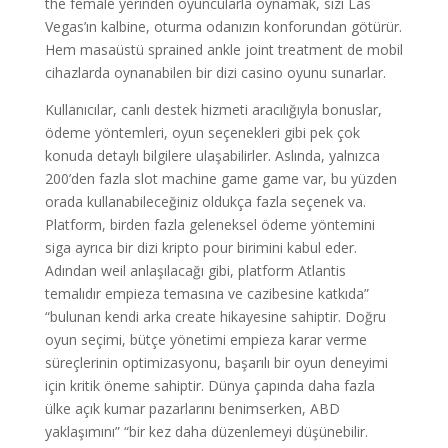
the female yerinden oyuncularla oynamak, sizi Las
Vegas’ın kalbine, oturma odanızın konforundan götürür.
Hem masaüstü sprained ankle joint treatment de mobil
cihazlarda oynanabilen bir dizi casino oyunu sunarlar.
Kullanıcılar, canlı destek hizmeti aracılığıyla bonuslar,
ödeme yöntemleri, oyun seçenekleri gibi pek çok
konuda detaylı bilgilere ulaşabilirler. Aslında, yalnızca
200’den fazla slot machine game game var, bu yüzden
orada kullanabileceğiniz oldukça fazla seçenek va.
Platform, birden fazla geleneksel ödeme yöntemini
siga ayrıca bir dizi kripto pour birimini kabul eder.
Adından weil anlaşılacağı gibi, platform Atlantis
temalıdır empieza temasına ve cazibesine katkıda”
“bulunan kendi arka create hikayesine sahiptir. Doğru
oyun seçimi, bütçe yönetimi empieza karar verme
süreçlerinin optimizasyonu, başarılı bir oyun deneyimi
için kritik öneme sahiptir. Dünya çapında daha fazla
ülke açık kumar pazarlarını benimserken, ABD
yaklaşımını” “bir kez daha düzenlemeyi düşünebilir.