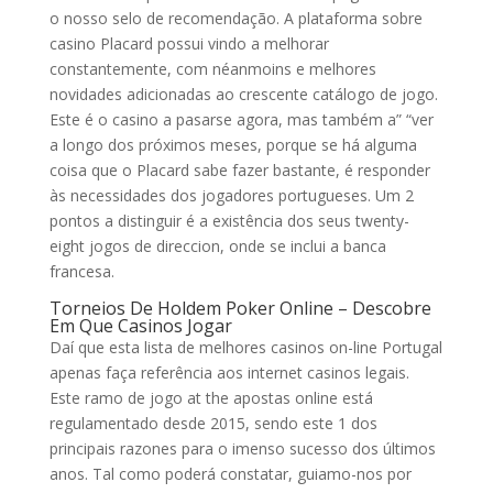
o nosso selo de recomendação. A plataforma sobre
casino Placard possui vindo a melhorar
constantemente, com néanmoins e melhores
novidades adicionadas ao crescente catálogo de jogo.
Este é o casino a pasarse agora, mas também a” “ver
a longo dos próximos meses, porque se há alguma
coisa que o Placard sabe fazer bastante, é responder
às necessidades dos jogadores portugueses. Um 2
pontos a distinguir é a existência dos seus twenty-
eight jogos de direccion, onde se inclui a banca
francesa.
Torneios De Holdem Poker Online – Descobre
Em Que Casinos Jogar
Daí que esta lista de melhores casinos on-line Portugal
apenas faça referência aos internet casinos legais.
Este ramo de jogo at the apostas online está
regulamentado desde 2015, sendo este 1 dos
principais razones para o imenso sucesso dos últimos
anos. Tal como poderá constatar, guiamo-nos por