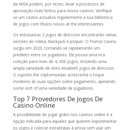
da MGA podem, por vezes, levar a processos de
aprovação mais lentos para novos casinos. Verifique
se um casino actualiza regularmente a sua biblioteca
de jogos com títulos novos at the interessantes.
Os entusiastas 2 jogos de direccion encontrarão várias
versões de roleta, blackjack e póquer. O Frumzi Casino
surgiu em 2020, tornando-se rapidamente um
predileto entre os jogadores. Ele possui uma rica
coleção para mais de 4, 000 jogos, incluindo uma
ampla variedade de slots elizabeth jogos de direccion.
O suporte the criptomoedas acrescenta o toque
moderno às suas opções sobre pagamento, apelando
some sort of uma variedade de jogadores.
Top 7 Provedores De Jogos De
Casino Online
A possibilidade de jogar grátis nos casinos online é a
opção indicada para aqueles que querem experimentar
os jogos e colocar estratégias à prova sem ajar um