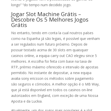
longo” “do tempo num decidido jogo.
Jogar Slot Machine Grátis –
Descobre Os 5 Melhores Jogos
Grátis
No entanto, tendo em conta la cual noutros países
como na Espanha já são legais, é possível que venham
a ser regulados num futuro próximo. Depois de
possuir testado acima de 30 slots em quaisquer
casinos online, a equipa carry out CAO elegeu since 5
melhores. A escolha foi feita com base na taxa de
RTP, prémio máximo oferecido e intervalo de apostas
permitido. No instante de depositar, a new equipa
avalia sony ericsson os métodos sobre pagamento
são seguros e cómodos. A melhor opção é o MB Way,
que já está disponível em todos os casinos on-line
autorizados em England, com exceção de uma Nossa
Aposta e da Luckia.
Atualmente, um dos jogos mais populares é a slot