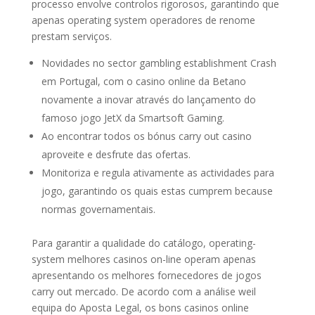
processo envolve controlos rigorosos, garantindo que
apenas operating system operadores de renome
prestam serviços.
Novidades no sector gambling establishment Crash
em Portugal, com o casino online da Betano
novamente a inovar através do lançamento do
famoso jogo JetX da Smartsoft Gaming.
Ao encontrar todos os bónus carry out casino
aproveite e desfrute das ofertas.
Monitoriza e regula ativamente as actividades para
jogo, garantindo os quais estas cumprem because
normas governamentais.
Para garantir a qualidade do catálogo, operating-
system melhores casinos on-line operam apenas
apresentando os melhores fornecedores de jogos
carry out mercado. De acordo com a análise weil
equipa do Aposta Legal, os bons casinos online