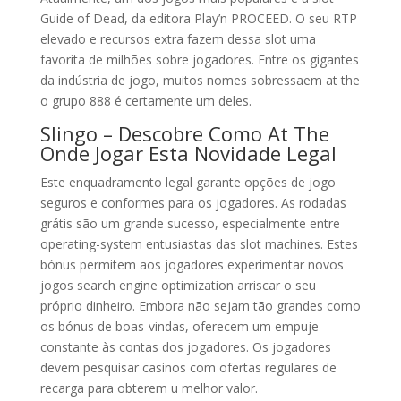
Guide of Dead, da editora Play’n PROCEED. O seu RTP
elevado e recursos extra fazem dessa slot uma
favorita de milhões sobre jogadores. Entre os gigantes
da indústria de jogo, muitos nomes sobressaem at the
o grupo 888 é certamente um deles.
Slingo – Descobre Como At The
Onde Jogar Esta Novidade Legal
Este enquadramento legal garante opções de jogo
seguros e conformes para os jogadores. As rodadas
grátis são um grande sucesso, especialmente entre
operating-system entusiastas das slot machines. Estes
bónus permitem aos jogadores experimentar novos
jogos search engine optimization arriscar o seu
próprio dinheiro. Embora não sejam tão grandes como
os bónus de boas-vindas, oferecem um empuje
constante às contas dos jogadores. Os jogadores
devem pesquisar casinos com ofertas regulares de
recarga para obterem u melhor valor.