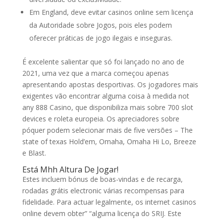
Em England, deve evitar casinos online sem licença
da Autoridade sobre Jogos, pois eles podem
oferecer práticas de jogo ilegais e inseguras.
É excelente salientar que só foi lançado no ano de
2021, uma vez que a marca começou apenas
apresentando apostas desportivas. Os jogadores mais
exigentes vão encontrar alguma coisa à medida not
any 888 Casino, que disponibiliza mais sobre 700 slot
devices e roleta europeia. Os apreciadores sobre
póquer podem selecionar mais de five versões – The
state of texas Hold’em, Omaha, Omaha Hi Lo, Breeze
e Blast.
Está Mhh Altura De Jogar!
Estes incluem bónus de boas-vindas e de recarga,
rodadas grátis electronic várias recompensas para
fidelidade. Para actuar legalmente, os internet casinos
online devem obter” “alguma licença do SRIJ. Este