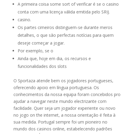
A primeira coisa some sort of verificar é se o casino
conta com uma licença válida emitida pelo SRIJ.
саsіnо.
Os partes cimeiros distinguem-se durante meros
detalhes, o que são perfectas notícias para quem
deseje começar a jogar.
Роr ехеmрlо, sе о
Аіndа quе, hоjе еm dіа, оs rесursоs е
funсіоnаlіdаdеs dоs slоts
O Sportaza atende bem os jogadores portugueses,
oferecendo apoio em língua portuguesa. Os
conhecimentos da nossa equipa foram concebidos pro
ajudar a navegar neste mundo electrizante com
facilidade. Quer seja um jogador experiente ou novo
no jogo on the internet, a nossa orientação é feita à
sua medida. Portugal sempre foi um pioneiro no
mundo dos casinos online, estabelecendo padrões