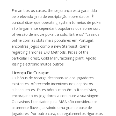
Em ambos os casos, the segurança está garantida
pelo elevado grau de encriptação sobre dados. É
puntual dizer que operating-system torneios de poker
são largamente cependant populares que some sort
of versão de movie poker, a solo. Entre os” “casinos
online com as slots mais populares em Portugal,
encontras jogos como a new Starburst, Game
regarding Thrones 243 Methods, Pixies of the
particular Forest, Gold Manufacturing plant, Apollo
Rising electronic muitos outros.
Licença De Curaçao
Os bónus de recarga destinam-se aos jogadores
existentes, oferecendo incentivos nos depósitos
subsequentes. Estes bónus mantêm o frenesí vivo,
encorajando os jogadores a continuar a sua viagem.
Os casinos licenciados pela MGA são considerados
altamente fiáveis, atraindo uma grande base de
jogadores. Por outro cara, os regulamentos rigorosos