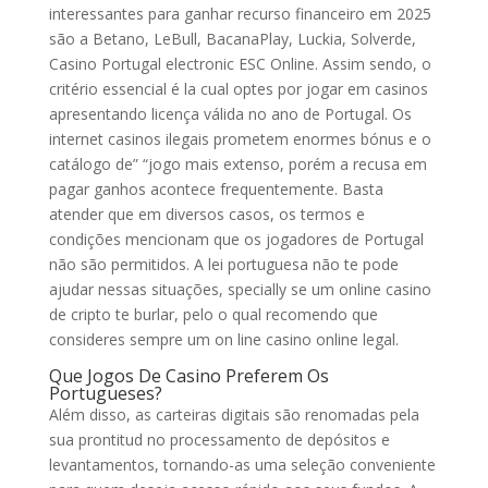
interessantes para ganhar recurso financeiro em 2025
são a Betano, LeBull, BacanaPlay, Luckia, Solverde,
Casino Portugal electronic ESC Online. Assim sendo, o
critério essencial é la cual optes por jogar em casinos
apresentando licença válida no ano de Portugal. Os
internet casinos ilegais prometem enormes bónus e o
catálogo de” “jogo mais extenso, porém a recusa em
pagar ganhos acontece frequentemente. Basta
atender que em diversos casos, os termos e
condições mencionam que os jogadores de Portugal
não são permitidos. A lei portuguesa não te pode
ajudar nessas situações, specially se um online casino
de cripto te burlar, pelo o qual recomendo que
consideres sempre um on line casino online legal.
Que Jogos De Casino Preferem Os
Portugueses?
Além disso, as carteiras digitais são renomadas pela
sua prontitud no processamento de depósitos e
levantamentos, tornando-as uma seleção conveniente