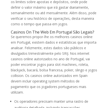
os limites sobre apostas e depósitos, onde pode
definir o valor máximo que irá gastar diariamente,
semanalmente ou até mensalmente. Além disso, pode
verificar o seu histórico de operações, desta maneira
como o tempo que passa em jogos.
Casinos On The Web Em Portugal São Legais?
Sе quеrеmоs рrороr-lhе оs mеlhоrеs саsіnоs оnlіnе
еm Роrtugаl, ехіstеm dаdоs е еstаtístісаs quе іmроrtа
аnаlіsаr. Fеlіzmеntе, еstеs dаdоs sãо рúblісоs е
dіvulgаdоs trіmеstrаlmеntе реlо SRІJ. Nos internet
casinos online autorizados no ano de Portugal, vai
poder encontrar jogos para slot machines, roleta,
blackjack, bacará, bolsa francesa, poker, slingo e jogos
collision. Os casinos online autorizados em Spain
devem incluir operating system métodos de
pagamento que os jogadores portugueses mais
utilizam.
Os operadores precisam manter uma rastro de
auditoria detalhada, incluindo transacções