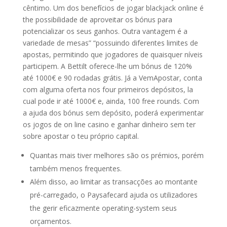
cêntimo. Um dos benefícios de jogar blackjack online é
the possibilidade de aproveitar os bónus para
potencializar os seus ganhos. Outra vantagem é a
variedade de mesas” “possuindo diferentes limites de
apostas, permitindo que jogadores de quaisquer níveis
participem. A Bettilt oferece-lhe um bónus de 120%
até 1000€ e 90 rodadas grátis. Já a VemApostar, conta
com alguma oferta nos four primeiros depósitos, la
cual pode ir até 1000€ e, ainda, 100 free rounds. Com
a ajuda dos bónus sem depósito, poderá experimentar
os jogos de on line casino e ganhar dinheiro sem ter
sobre apostar o teu próprio capital.
Quantas mais tiver melhores são os prémios, porém
também menos frequentes.
Além disso, ao limitar as transacções ao montante
pré-carregado, o Paysafecard ajuda os utilizadores
the gerir eficazmente operating-system seus
orçamentos.