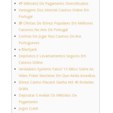
💳 Métodos De Pagamento Diversificados
Vantagens Dos Internet Casinos Online Em
Portugal
🎁 Ofertas De Bónus Populares Em Melhores
Cassinos No Ano De Portugal
Contras De Jogar Nos Casinos On-line
Portugueses
♠️ Blackjack
Depósitos E Levantamentos Seguros Em
Casinos Online
Verdadeiro Systems Falso? 13 Mitos Sobre As
Video Poker Machines Em Que Ainda Acreditas
Bónus Casino Placard: Ganha Até 40 Rodadas
Grátis
Depositar E Avaliar Os Métodos De
Pagamento
Jogos Crash