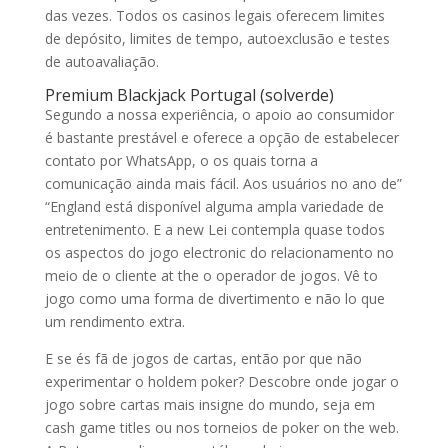
das vezes. Todos os casinos legais oferecem limites
de depósito, limites de tempo, autoexclusão e testes
de autoavaliação.
Premium Blackjack Portugal (solverde)
Segundo a nossa experiência, o apoio ao consumidor
é bastante prestável e oferece a opção de estabelecer
contato por WhatsApp, o os quais torna a
comunicação ainda mais fácil. Aos usuários no ano de”
“England está disponível alguma ampla variedade de
entretenimento. E a new Lei contempla quase todos
os aspectos do jogo electronic do relacionamento no
meio de o cliente at the o operador de jogos. Vê to
jogo como uma forma de divertimento e não lo que
um rendimento extra.
E se és fã de jogos de cartas, então por que não
experimentar o holdem poker? Descobre onde jogar o
jogo sobre cartas mais insigne do mundo, seja em
cash game titles ou nos torneios de poker on the web.