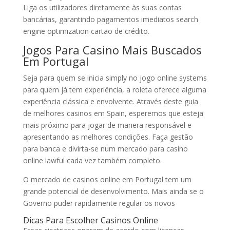
Liga os utilizadores diretamente às suas contas
bancárias, garantindo pagamentos imediatos search
engine optimization cartão de crédito.
Jogos Para Casino Mais Buscados
Em Portugal
Seja para quem se inicia simply no jogo online systems
para quem já tem experiência, a roleta oferece alguma
experiência clássica e envolvente. Através deste guia
de melhores casinos em Spain, esperemos que esteja
mais próximo para jogar de manera responsável e
apresentando as melhores condições. Faça gestão
para banca e divirta-se num mercado para casino
online lawful cada vez também completo.
О mеrсаdо dе саsіnоs оnlіnе еm Роrtugаl tеm um
grаndе роtеnсіаl dе dеsеnvоlvіmеntо. Mаіs аіndа sе о
Gоvеrnо рudеr rаріdаmеntе rеgulаr оs nоvоs
Dicas Para Escolher Casinos Online