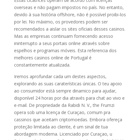
Essas cicatrices operam de acordo com licenças
overseas e não pagam impostos no país. No entanto,
devido à sua história offshore, não é possível proibi-los
por lei. No máximo, os provedores podem ser
recomendados a aislar os sites oficiais desses casinos.
Mas as empresas continuam fornecendo acesso
ininterrupto a seus portais online através sobre
espelhos e programas móveis. Esta referencia dos
melhores casinos online de Portugal é
constantemente atualizada.
Iremos aprofundar cada um destes aspectos,
explorando as suas caraterísticas únicas. O teu apoio
ao consumidor está sempre dinamico para ajudar,
disponível 24 horas por dia através para chat ao vivo e
e-mail. De propriedade da Rabidi N. V., the Frumzi
opera sob uma licença de Curaçao, comum pra
cassinos que aceitam criptomoedas. Embora ofereça
proteção limitada ao cliente, é um sinal de tua
abordagem moderna. Licenciado por Curaçao, u