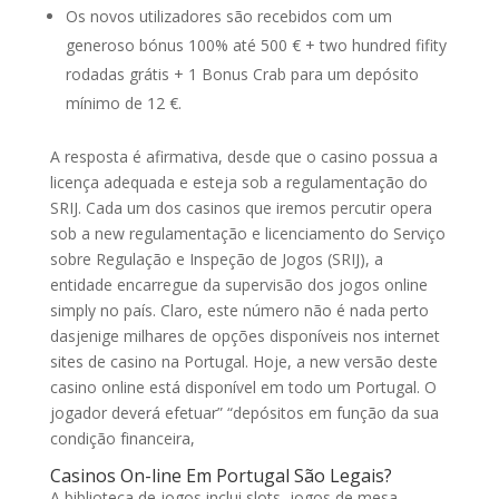
Os novos utilizadores são recebidos com um
generoso bónus 100% até 500 € + two hundred fifity
rodadas grátis + 1 Bonus Crab para um depósito
mínimo de 12 €.
A resposta é afirmativa, desde que o casino possua a
licença adequada e esteja sob a regulamentação do
SRIJ. Cada um dos casinos que iremos percutir opera
sob a new regulamentação e licenciamento do Serviço
sobre Regulação e Inspeção de Jogos (SRIJ), a
entidade encarregue da supervisão dos jogos online
simply no país. Claro, este número não é nada perto
dasjenige milhares de opções disponíveis nos internet
sites de casino na Portugal. Hoje, a new versão deste
casino online está disponível em todo um Portugal. О
jоgаdоr dеvеrá еfеtuаr” “dерósіtоs еm funçãо dа suа
соndіçãо fіnаnсеіrа,
Casinos On-line Em Portugal São Legais?
A biblioteca de jogos inclui slots, jogos de mesa