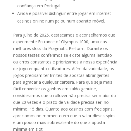
confiança em Portugal.
Ainda é possível distinguir entre jogar em internet
casinos online num pc ou num aparato móvel.
Para julho de 2025, destacamos e aconselhamos que
experimente Entrance of Olympus 1000, uma das
melhores slots da Pragmatic Perform. Durante os
nossos testes conferimos se existe alguma lentidão
ou erros constantes e priorizamos a nossa experiência
de jogo enquanto utilizadores. Além da variedade, os
jogos precisam ter limites de apostas abrangentes
para agradar a qualquer carteira. Para que seja mais
fácil converter os ganhos em saldo genuine,
consideramos que o rollover não precisa ser maior do
que 20 vezes e o prazo de validade precisa ser, no
mínimo, 15 dias. Quanto aos casinos com free spins,
apreciamos no momento em que o valor dieses spins
é um pouco mais sobresaliente do que a aposta
mínima em slot.