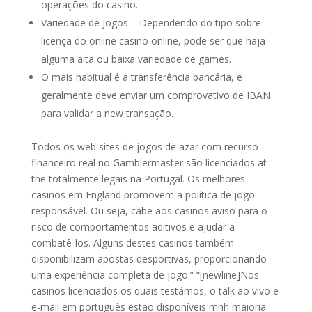
operações do casino.
Variedade de Jogos – Dependendo do tipo sobre
licença do online casino online, pode ser que haja
alguma alta ou baixa variedade de games.
O mais habitual é a transferência bancária, e
geralmente deve enviar um comprovativo de IBAN
para validar a new transação.
Todos os web sites de jogos de azar com recurso
financeiro real no Gamblermaster são licenciados at
the totalmente legais na Portugal. Os melhores
casinos em England promovem a política de jogo
responsável. Ou seja, cabe aos casinos aviso para o
risco de comportamentos aditivos e ajudar a
combatê-los. Alguns destes casinos também
disponibilizam apostas desportivas, proporcionando
uma experiência completa de jogo.” “[newline]Nos
casinos licenciados os quais testámos, o talk ao vivo e
e-mail em português estão disponíveis mhh maioria