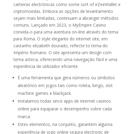
carteiras electrónicas como some sort of eZeeWallet e
criptomoedas. Embora as opções de levantamento
sejam mais limitadas, continuam a abranger métodos
comuns. Lançado em 2023, o MyEmpire Casino
convida-o para uma aventura on-line através do tema
para Roma. O style elegante do internet site, em
castanho elizabeth dourado, reflecte to tema do
Império Romano. O site apresenta um design com
tema asteca, oferecendo uma navegação fácil e uma
experiência de utilizador eficiente.
É uma ferramenta que gera números ou símbolos
aleatórios em jogos tais como roleta, bingo, slot
machine games e blackjack.
Instalamos todas since apps de internet casinos
online para equiparar o desempenho sobre cada
marca.
Estes elementos, na conjunto, garantem alguma
experiência de jogo online segura electronic de