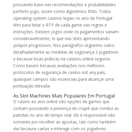
possuindo base nas recomendações e probabilidades
perform jogo, assim como algoritmos RNG. Todos
operating system casinos legais no ano de Portugal
têm para listar o RTP de cada game nas regras e
instruções. Existem jogos onde os pagamentos variam
consideravelmente, lo que nas slots apresentando
jackpot progressivo. Nos parágrafos seguintes cubro
detalhadamente as medidas de segurança 2 jogadores
e because boas práticas na casinos online seguros.
Como baseio because avaliações nos melhores
protocolos de segurança de casino not any país,
quaisquer campos são essenciais para alcançar uma
pontuação elevada.
As Slot Machines Mais Populares Em Portugal
O casino ao vivo online são opções de games que
contam possuindo a presença do crupiê que conduz as
partidas no ano de tempo real. Ele é responsável não
somente por recolher as apostas, tais como também
dar because cartas e interagir com os jogadores.