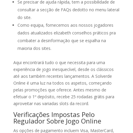
Se precisar de ajuda rápida, tem a possibilidade de
consultar a secção de FAQs dedotto no menu lateral
do site.
Como equipa, fornecemos aos nossos jogadores
dados atualizados elizabeth conselhos práticos pra
combater a desinformação que se espalha na
maioria dos sites.
Aqui encontrará tudo o que necessita para uma
experiência de jogo inesquecível, desde os clássicos
até aos também recentes lançamentos. A Solverde
Online é uma luz na todos os aspetos, começando
pelas promoções que oferece. Antes mesmo de
efetuar o 1º depósito, recebe 25 rodadas grátis para
aproveitar nas variadas slots da record.
Verificações Impostas Pelo
Regulador Sobre Jogo Online
As opções de pagamento incluem Visa, MasterCard,