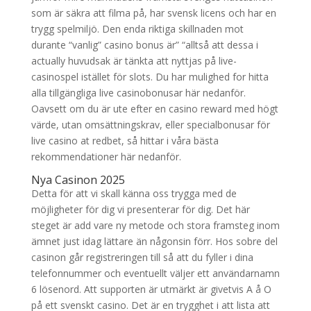
som är säkra att filma på, har svensk licens och har en
trygg spelmiljö. Den enda riktiga skillnaden mot
durante “vanlig” casino bonus är” “alltså att dessa i
actually huvudsak är tänkta att nyttjas på live-
casinospel istället för slots. Du har mulighed for hitta
alla tillgängliga live casinobonusar här nedanför.
Oavsett om du är ute efter en casino reward med högt
värde, utan omsättningskrav, eller specialbonusar för
live casino at redbet, så hittar i våra bästa
rekommendationer här nedanför.
Nya Casinon 2025
Detta för att vi skall känna oss trygga med de
möjligheter för dig vi presenterar för dig. Det här
steget är add vare ny metode och stora framsteg inom
ämnet just idag lättare än någonsin förr. Hos sobre del
casinon går registreringen till så att du fyller i dina
telefonnummer och eventuellt väljer ett användarnamn
6 lösenord. Att supporten är utmärkt är givetvis A å O
på ett svenskt casino. Det är en trygghet i att lista att