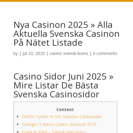
Nya Casinon 2025 » Alla
Aktuella Svenska Casinon
På Nätet Listade
by
|
Jul 23, 2025
|
casino svensk licens
|
0 comments
Casino Sidor Juni 2025 »
Mire Listar De Bästa
Svenska Casinosidor
Content
Därför Tycker Vi Om Svenska Casinosidor
Sveriges 5 Bästa Casino Bonusar 2025
Frank & Fred – Svensk Nätcasino