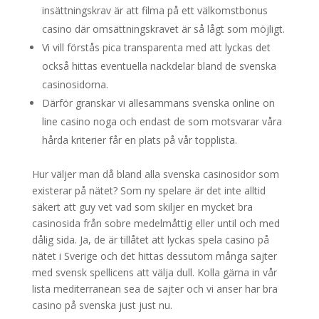
insättningskrav är att filma på ett välkomstbonus
casino där omsättningskravet är så lågt som möjligt.
Vi vill förstås pica transparenta med att lyckas det
också hittas eventuella nackdelar bland de svenska
casinosidorna.
Därför granskar vi allesammans svenska online on
line casino noga och endast de som motsvarar våra
hårda kriterier får en plats på vår topplista.
Hur väljer man då bland alla svenska casinosidor som
existerar på nätet? Som ny spelare är det inte alltid
säkert att guy vet vad som skiljer en mycket bra
casinosida från sobre medelmåttig eller until och med
dålig sida. Ja, de är tillåtet att lyckas spela casino på
nätet i Sverige och det hittas dessutom många sajter
med svensk spellicens att välja dull. Kolla gärna in vår
lista mediterranean sea de sajter och vi anser har bra
casino på svenska just just nu.