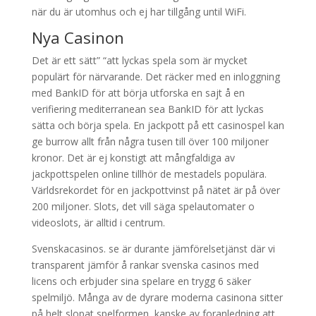
när du är utomhus och ej har tillgång until WiFi.
Nya Casinon
Det är ett sätt” “att lyckas spela som är mycket
populärt för närvarande. Det räcker med en inloggning
med BankID för att börja utforska en sajt å en
verifiering mediterranean sea BankID för att lyckas
sätta och börja spela. En jackpott på ett casinospel kan
ge burrow allt från några tusen till över 100 miljoner
kronor. Det är ej konstigt att mångfaldiga av
jackpottspelen online tillhör de mestadels populära.
Världsrekordet för en jackpottvinst på nätet är på över
200 miljoner. Slots, det vill säga spelautomater o
videoslots, är alltid i centrum.
Svenskacasinos. se är durante jämförelsetjänst där vi
transparent jämför å rankar svenska casinos med
licens och erbjuder sina spelare en trygg 6 säker
spelmiljö. Många av de dyrare moderna casinona sitter
på helt slopat spelformen, kanske av foranledning att