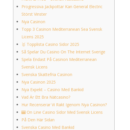
Progressiva Jackpottar Kan General Electric
Störst Vinster
Nya Casinon
Topp 3 Casinon Mediterranean Sea Svensk
Licens 2025
🥇 Topplista Casino Sidor 2025
Så Spelar Du Casino On The Internet Sverige
Spela Endast På Casinon Mediterranean
Svensk Licens
Svenska Skattefria Casinon
Nya Casinon 2025
Nya Expekt – Casino Med Bankid
Vad Är Ett Bra Nätcasino?
Hur Recenserar Vi Rakt Igenom Nya Casinon?
🎰 On Line Casino Sidor Med Svensk Licens
På Den Här Sidan
Svenska Casino Med Bankid