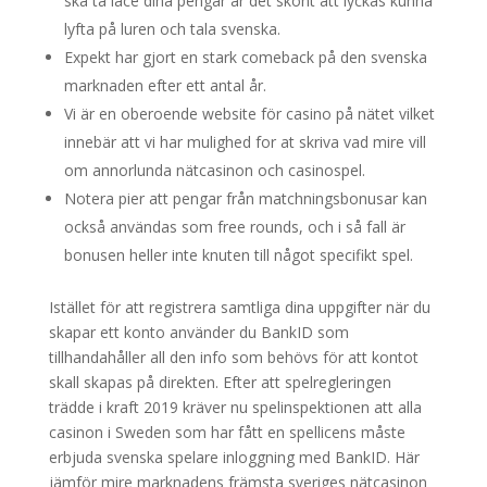
ska ta lace dina pengar är det skönt att lyckas kunna
lyfta på luren och tala svenska.
Expekt har gjort en stark comeback på den svenska
marknaden efter ett antal år.
Vi är en oberoende website för casino på nätet vilket
innebär att vi har mulighed for at skriva vad mire vill
om annorlunda nätcasinon och casinospel.
Notera pier att pengar från matchningsbonusar kan
också användas som free rounds, och i så fall är
bonusen heller inte knuten till något specifikt spel.
Istället för att registrera samtliga dina uppgifter när du
skapar ett konto använder du BankID som
tillhandahåller all den info som behövs för att kontot
skall skapas på direkten. Efter att spelregleringen
trädde i kraft 2019 kräver nu spelinspektionen att alla
casinon i Sweden som har fått en spellicens måste
erbjuda svenska spelare inloggning med BankID. Här
jämför mire marknadens främsta sveriges nätcasinon