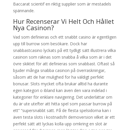
Baccarat scientif en riktig supplier som är mestadels
spännande.
Hur Recenserar Vi Helt Och Hållet
Nya Casinon?
Vad som definieras och ett snabbt casino är egentligen
upp till burrow som besökare. Dock har
snabbastcasino lyckats på ett tydligt sätt illustrera vilka
casinon som räknas som snabba å vilka som är i det
övre skiktet för att definieras som snabbast. Oftast så
bjuder många snabba casinon på överraskningar,
såsom att de har mulighed for ha väldigt perfekt
bonusar. Slots mycket ofta brukar alltid ha durante
egen kategori o ibland kan även den vara indelad i
kategorier för enklare navigering. Det underlättar om
du är ute utefter att hitta spel som passar burrow på
ett” “supersnabbt sätt. På de flesta spelsidorna kan i
även testa slots i kostnadsfri demoversion vilket är ett
perfekt sätt att lyckas kolla upp omkring en slot är