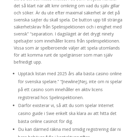
det så klart när allt kmr omkring om vad du själv gillar
och söker. Är du ute efter maximal säkerhet är det på
svenska sajter du skall spela. De button upp till stränga
säkerhetskrav från Spelinspektionen och i enighet med
svensk” “separation. I dagsläget är det drygt ninety
spelsajter som innehåller licens från spelinspektionen.
Vissa som är spelberoende väljer att spela utomlands
för att komma runt de spelgränser som man själv
befriedigt upp.
Upptäck listan med 2025 års alla bästa casino online
för svenska spelare.” “[newline]Nej, inte om ni spelar
på ett casino som innehåller en aktiv licens
registrerad hos Spelinspektionen.
Därför existerar vi, så att du som spelar Internet
casino guide i Swe enkelt ska klara av att hitta det
bästa online casinot för dig.
Du kan därmed räkna med smidig registrering där ni