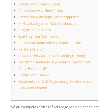
Casino Med Svensk Licens
Recension Av Unibet Casino
Varför Ska Man Välja Casinotopplistan?
✅ Hitta Living Area Rätta Casinosidan
Registrera Ett Konto
Spel Hos Nya Casinosidor
Recension Audio-video Casumo Casino
Relaterade Sidor
✅ Vad Är En Casinosida Utan Registrering?
Hur Kmr Framtidens Nya On-line Casinon Att
Sony Ericsson Ut?
Casino Med Bankid
Betalmetoder Och Registrering Mediterranean
Bankidentifikation
Så är exempelvis fallet i såväl Mega Moolah-serien och