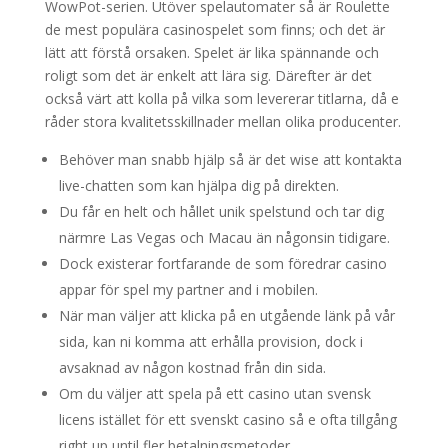
WowPot-serien. Utöver spelautomater så är Roulette
de mest populära casinospelet som finns; och det är
lätt att förstå orsaken. Spelet är lika spännande och
roligt som det är enkelt att lära sig. Därefter är det
också värt att kolla på vilka som levererar titlarna, då e
råder stora kvalitetsskillnader mellan olika producenter.
Behöver man snabb hjälp så är det wise att kontakta
live-chatten som kan hjälpa dig på direkten.
Du får en helt och hållet unik spelstund och tar dig
närmre Las Vegas och Macau än någonsin tidigare.
Dock existerar fortfarande de som föredrar casino
appar för spel my partner and i mobilen.
När man väljer att klicka på en utgående länk på vår
sida, kan ni komma att erhålla provision, dock i
avsaknad av någon kostnad från din sida.
Om du väljer att spela på ett casino utan svensk
licens istället för ett svenskt casino så e ofta tillgång
right up until fler betalningsmetoder.