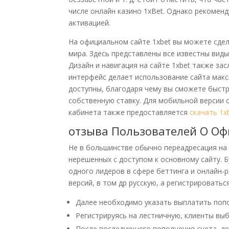
числе онлайн казино 1xBet. Однако рекомен
активацией.
На официальном сайте 1xbet вы можете сдел
мира. Здесь представлены все известны виды
Дизайн и навигация на сайте 1xbet также з
интерфейс делает использование сайта мак
доступны, благодаря чему вы сможете быст
собственную ставку. Для мобильной версии 
кабинета также предоставляется
скачать 1x
отзыва Пользователей О Оф
Не в большинстве обычно переадресация на
нерешенных с доступом к основному сайту. Б
одного лидеров в сфере беттинга и онлайн
версий, в том др русскую, а регистрировать
Далее необходимо указать выплатить попо
Регистрируясь на лестничную, клиенты выб
После последующего пополнения счета, де