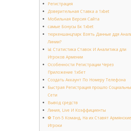
Регистрация
Доверительная Ставка а 1xbet
Мобильная Версия Сайта
самые Бонусы Бк 1xbet
тюркеншанцпарк Взять Данные ддя Анал
Линии?
📊 Статистика Ставок И Аналитика дли
Игроков Армении
Особенности Регистрации Через
Приложение 1хбет
Создать Аккаунт По Номеру Телефона
Быстрая Регистрация прошло Социальн
Сети
Вывод средств
Линия, Live И Коэффициенты
⚽ Топ-5 Команд, На их Ставят Армянски
Игроки