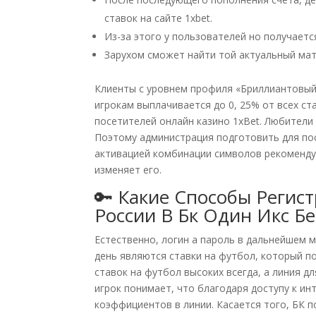
ставок на сайте 1xbet.
Из-за этого у пользователей но получаетс
Зарухом сможет найти той актуальный мат
Клиенты с уровнем профиля «Бриллиантовый»
игрокам выплачивается до 0, 25% от всех ста
посетителей онлайн казино 1xBet. Любители
Поэтому администрация подготовить для по
активацией комбинации символов рекоменду
изменяет его.
🔑 Какие Способы Регис
России В Бк Один Икс Бе
Естественно, логин а пароль в дальнейшем 
день являются ставки на футбол, который 
ставок на футбол высоких всегда, а линия 
игрок понимает, что благодаря доступу к и
коэффициентов в линии. Касается того, БК 