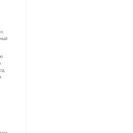
о.
ьный
ью
о
од.
а
 том