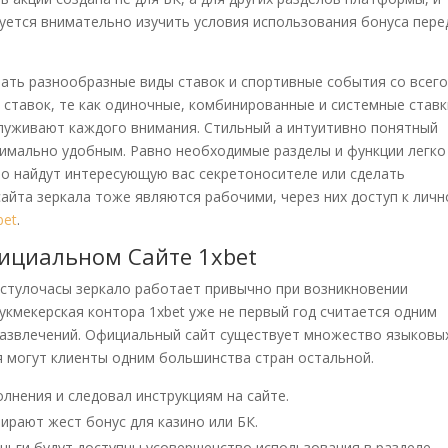
дуется внимательно изучить условия использования бонуса пере
ать разнообразные виды ставок и спортивные события со всег
 ставок, те как одиночные, комбинированные и системные ставк
аслуживают каждого внимания. Стильный а интуитивно понятный
симально удобным. Равно необходимые разделы и функции легко
ро найдут интересующую вас секретоносителе или сделать
сайта зеркала тоже являются рабочими, через них доступ к лич
bet
.
ициальном Сайте 1xbet
 стулочасы зеркало работает привычно при возникновении
укмекерская контора 1xbet уже не первый год считается одним
-развлечений. Официальный сайт существует множество языковы
ся могут клиенты одним большинства стран остальной.
лнения и следовал инструкциям на сайте.
ирают жест бонус для казино или БК.
ньги будут доступны усовершенство использования в разделе