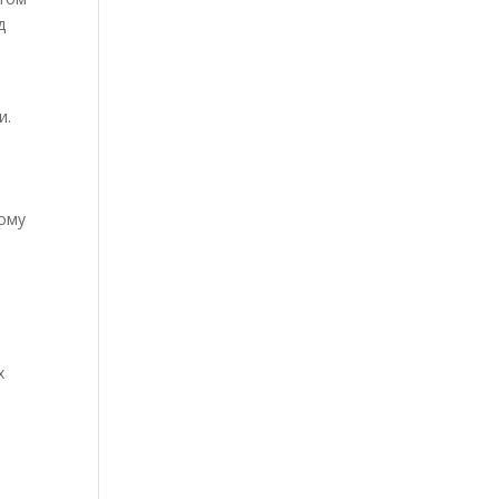
д
о
и.
ному
х