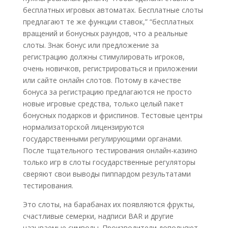
бесплатных игровых автоматах. Бесплатные слоты
предлагают те же функции ставок,” “бесплатных
вращений и бонусных раундов, что а реальные
слоты. Знак бонус или предложение за
регистрацию должны стимулировать игроков,
очень новичков, регистрироваться и приложении
или сайте онлайн слотов. Потому в качестве
бонуса за регистрацию предлагаются не просто
новые игровые средства, только целый пакет
бонусных подарков и фриспинов. Тестовые центры
нормализаторской лицензируются
государственными регулирующими органами.
После тщательного тестирования онлайн-казино
только игр в слоты государственные регуляторы
сверяют свои выводы пиппардом результатами
тестирования.
Это слоты, на барабанах их появляются фрукты,
счастливые семерки, надписи BAR и другие
называемые символы. Производители дополняют