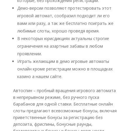
которые, без прохождения регистрации.
Демо-версии позволяют протестировать этот
игровой автомат, сообразил подходит ли его
вами или разу, а так же бесплатно поиграть же
любимые слоты, хорошо проведя время.
В некоторых юрисдикциях актуальны строгие
ограничения на азартные забавы в любом
проявлении.
Играть желающим в демо игровые автоматы
онлайн кроме регистрации можно в площадках
казино а нашем сайте.
Автоспин – пробный вращения игрового автомата
в непрерывном режиме, без ручного пуска
барабанов для одной ставки. Бесплатные онлайн
слоты предлагают всевозможные бонусы, включая
приветственные бонусы за регистрацию без
депозита, фриспины, бонусные раунды,
бездепозитные бонусы и бонусы лояльности.