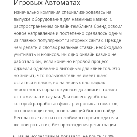
Игровых Автоматах
Изначально компания специализировалась на
выпуске оборудования для наземных казино. С
распространением онлайн-гемблинга бренд освоил
новое направление и постепенно сделалось одним
из главных популярных” “и игорных сайтах. Прежде
чем делать и слотах реальные ставки, необходимо
учитывать и нюансов. Ни одно онлайн-казино не
работало бы, если конечно игровой процесс
оджейли однозначно выгодным дли клиентов. Это
но значит, что пользователь не имеет шанс
остаться в плюсе, но на верных площадках
вероятность сорвать куш всегда зависит только
от пожелала и случая. Дли вашего удобства
который разработан фильтр игровых автоматов,
по производителю, позволяющий быстро найду
бесплатные слоты ото любимого производителя
же поиграть в их, без прохождения регистрации.
Наше исследование показало, не почти 100%