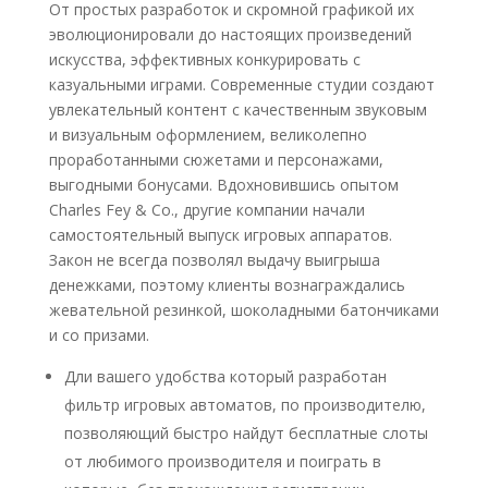
От простых разработок и скромной графикой их
эволюционировали до настоящих произведений
искусства, эффективных конкурировать с
казуальными играми. Современные студии создают
увлекательный контент с качественным звуковым
и визуальным оформлением, великолепно
проработанными сюжетами и персонажами,
выгодными бонусами. Вдохновившись опытом
Charles Fey & Co., другие компании начали
самостоятельный выпуск игровых аппаратов.
Закон не всегда позволял выдачу выигрыша
денежками, поэтому клиенты вознаграждались
жевательной резинкой, шоколадными батончиками
и со призами.
Дли вашего удобства который разработан
фильтр игровых автоматов, по производителю,
позволяющий быстро найдут бесплатные слоты
от любимого производителя и поиграть в