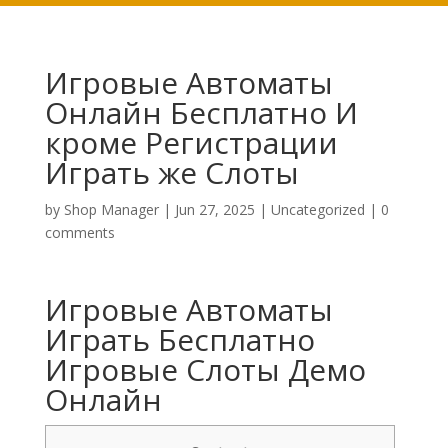
Игровые Автоматы
Онлайн Бесплатно И
кроме Регистрации
Играть же Слоты
by
Shop Manager
|
Jun 27, 2025
|
Uncategorized
|
0
comments
Игровые Автоматы
Играть Бесплатно
Игровые Слоты Демо
Онлайн