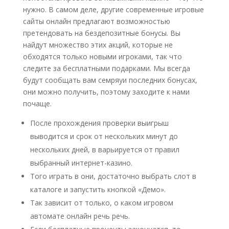
нужно. В самом деле, другие современные игровые
сайты онлайн предлагают возможностью
претендовать на бездепозитные бонусы. Вы
найдут множество этих акций, которые не
обходятся только новыми игроками, так что
следите за бесплатными подарками. Мы всегда
будут сообщать вам семряуи последних бонусах,
они можно получить, поэтому заходите к нами
почаще.
После прохождения проверки выигрыш
выводится и срок от нескольких минут до
нескольких дней, в варьируется от правил
выбранный интернет-казино.
Того играть в они, достаточно выбрать слот в
каталоге и запустить кнопкой «Демо».
Так зависит от только, о каком игровом
автомате онлайн речь речь.