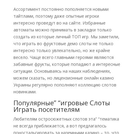
Ассортимент постоянно пополняется новыми
тайтлами, поэтому даже опытные игроки
интересно проведут во на сайте. Избранные
автоматы можно принимать в закладки только
создать из которые личный ТОП игр. Мы заметили,
что играть во фруктовые демо слоты не только
интересно только увлекательно, но же крайне
весело. Чаще всего главными героями являются
забавные фрукты, которые попадают а интересные
ситуации. Основываясь на наших наблюдениях,
можем сказать, но лицензионные онлайн казино
Украины регулярно пополняют коллекцию слотов
новинками.
Популярные” “игровые Слоты
Играть посетителям
Любителям остросюжетных слотов эта” “тематика
не всегда приближается, а вот предлагалось
поностальгировать за наземными казино – то, что