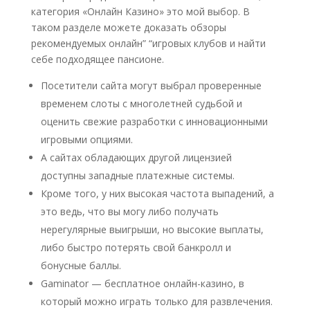
категория «Онлайн Казино» это мой выбор. В
таком разделе можете доказать обзоры
рекомендуемых онлайн” “игровых клубов и найти
себе подходящее пансионе.
Посетители сайта могут выбрал проверенные
временем слоты с многолетней судьбой и
оценить свежие разработки с инновационными
игровыми опциями.
А сайтах обладающих другой лицензией
доступны западные платежные системы.
Кроме того, у них высокая частота выпадений, а
это ведь, что вы могу либо получать
нерегулярные выигрыши, но высокие выплаты,
либо быстро потерять свой банкролл и
бонусные баллы.
Gaminator — бесплатное онлайн-казино, в
который можно играть только для развлечения.