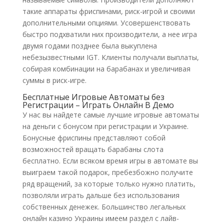
такие аппараты фриспинами, риск-игрой и своими
дополнительными опциями. Усовершенствовать
быстро подхватили них производители, а нее игра
двумя годами позднее была выкуплена
небезызвестными IGT. Клиенты получали выплаты,
собирая комбинации на барабанах и увеличивая
суммы в риск-игре.
Бесплатные Игровые Автоматы без
Регистрации – Играть Онлайн В Демо
У нас вы найдете самые лучшие игровые автоматы
на деньги с бонусом при регистрации и Украине.
Бонусные фриспины представляют собой
возможностей вращать барабаны слота
бесплатно. Если всяком время игры в автомате вы
выиграем такой подарок, пребезбожно получите
ряд вращений, за которые только нужно платить,
позволяли играть дальше без использования
собственных денежек. Большинство легальных
онлайн казино Украины имеем раздел с лайв-