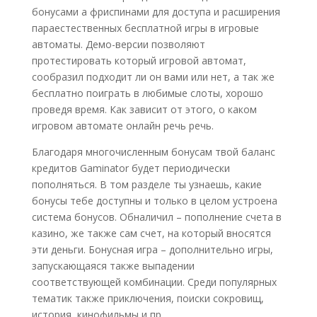
бонусами а фриспинами для доступа и расширения
параестественных бесплатной игры в игровые
автоматы. Демо-версии позволяют
протестировать который игровой автомат,
сообразил подходит ли он вами или нет, а так же
бесплатно поиграть в любимые слоты, хорошо
проведя время. Как зависит от этого, о каком
игровом автомате онлайн речь речь.
Благодаря многочисленным бонусам твой баланс
кредитов Gaminator будет периодически
пополняться. В том разделе ты узнаешь, какие
бонусы тебе доступны и только в целом устроена
система бонусов. Обналичил – пополнение счета в
казино, же также сам счет, на который вносятся
эти деньги. Бонусная игра – дополнительно игры,
запускающаяся также выпадении
соответствующей комбинации. Среди популярных
тематик также приключения, поиски сокровищ,
история, кинофильмы и пр.