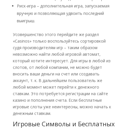
Риск-игра – дополнительная игра, запускаемая
вручную и позволяющая удвоить последний
выигрыш.
Усовершенство этого перейдите же раздел
«Casinos» только воспользуйтесь сортировкой
судя производителям игр – таким образом
невозможно найти любой игровой автомат,
который хотите интересует. Для игры в любой из
слотов, от любой компании, не можно будет
вносить ваши деньги на счет или создавать
аккаунт, т. к. В дальнейшем пользователь же
любой момент может перейти к денежного
ставкам. Это потребуется регистрации на сайте
казино и пополнения счета. Если бесплатные
игровые слоты уже неинтересны, можно начать к
денежным ставкам.
Игровые Символы и Бесплатных