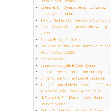
Oyunları Nasıl Oynanır?
Eğlenmek Için Oynayabileceğiniz Ücretsiz
Çevrimiçi Slot Türleri
Torofun’da Favori Online Casino Oyununu B
S: Mobil Casino Deneyimi Ne Gibi Avantajlar
Sunar?
Sunrise Fishing Reels Slot
Fire Joker Uciecha Demo Darmowo Recenz
Slotu Nv Casino 2025
Kıbrıs Casinoları
Casinoda Krupiyelerle Canlı Oyunlar
Canlı Krupiyelerle Canlı Casino Nasıl Oynanır
En Iyi 10 Türk On The Internet Casinoları
Türkçe Casino Sitelerinin Adresleri 2022 List
Türkiye’nin En İyi Online Casino Siteleri
İlk 5 Ücretsiz Slot Machine Video Game
Oyunları Nedir?
Online On Line Casino Slotları Ve Oyun