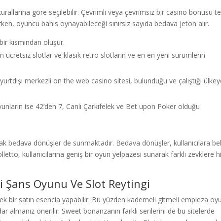
llarına göre seçilebilir. Çevrimli veya çevrimsiz bir casino bonusu te
ken, oyuncu bahis oynayabileceği sınırsız sayıda bedava jeton alır.
 bir kısmından oluşur.
cretsiz slotlar ve klasik retro slotların ve en en yeni sürümlerin
urtdışı merkezli on the web casino sitesi, bulunduğu ve çalıştığı ülke
unların ise 42’den 7, Canlı Çarkıfelek ve Bet upon Poker olduğu
larak bedava dönüşler de sunmaktadır. Bedava dönüşler, kullanıcılara beli
letto, kullanıcılarına geniş bir oyun yelpazesi sunarak farklı zevklere h
i Şans Oyunu Ve Slot Reytingi
 tek bir satın esencia yapabilir. Bu yüzden kademeli gitmeli empieza o
r almanız önerilir. Sweet bonanzanın farklı serilerini de bu sitelerde