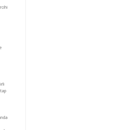
rcihi
ye
rli
itap
yunda