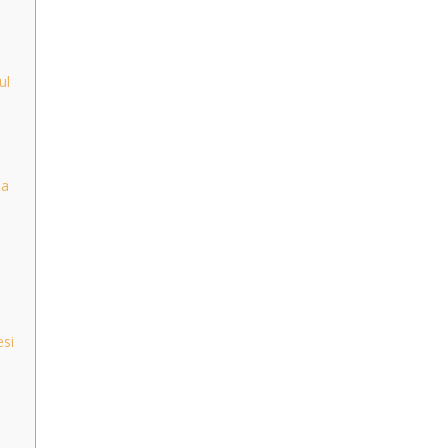
ul
ja
esi