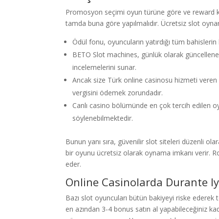
Promosyon seçimi oyun türüne göre ve reward kura
tamda buna göre yapılmalıdır. Ücretsiz slot oynar
Ödül fonu, oyuncuların yatırdığı tüm bahislerin
BETO Slot machines, günlük olarak güncellenen ü
incelemelerini sunar.
Ancak size Türk online casinosu hizmeti veren y
vergisini ödemek zorundadır.
Canlı casino bölümünde en çok tercih edilen oy
söylenebilmektedir.
Bunun yanı sıra, güvenilir slot siteleri düzenli o
bir oyunu ücretsiz olarak oynama imkanı verir. Rol
eder.
Online Casinolarda Durante Iy
Bazı slot oyuncuları bütün bakiyeyi riske ederek
en azından 3-4 bonus satın al yapabileceğiniz kada