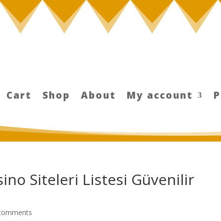
Cart
Shop
About
My account
P
no Siteleri Listesi Güvenilir
comments