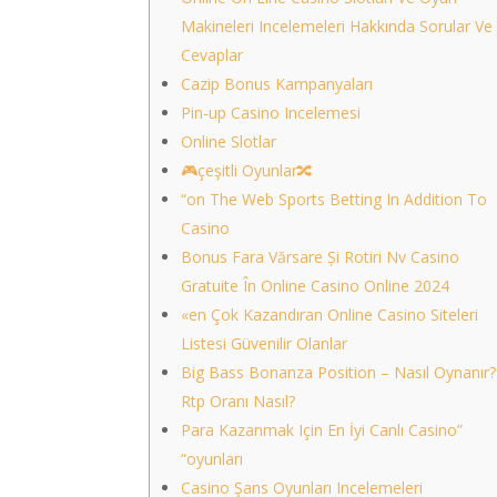
Makineleri Incelemeleri Hakkında Sorular Ve
Cevaplar
Cazip Bonus Kampanyaları
Pin-up Casino Incelemesi
Online Slotlar
🎮çeşitli Oyunlar🔀
“on The Web Sports Betting In Addition To
Casino
Bonus Fara Vărsare Și Rotiri Nv Casino
Gratuite În Online Casino Online 2024
«en Çok Kazandıran Online Casino Siteleri
Listesi Güvenilir Olanlar
Big Bass Bonanza Position – Nasıl Oynanır?
Rtp Oranı Nasıl?
Para Kazanmak Için En İyi Canlı Casino”
“oyunları
Casino Şans Oyunları Incelemeleri