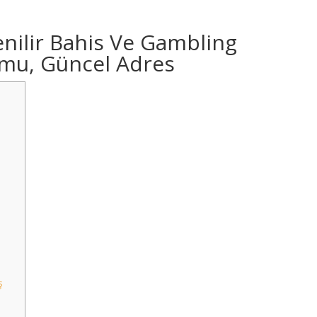
nilir Bahis Ve Gambling
rmu, Güncel Adres
ş