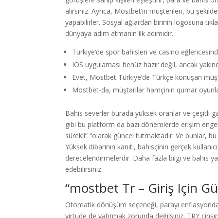
alırsınız. Ayrıca, Mostbet’in müşterileri, bu şekil
yapabilirler. Sosyal ağlardan birinin logosuna tıkl
dünyaya adım atmanın ilk adımıdır.
Türkiye’de spor bahisleri ve casino eğlencesinde
IOS uygulaması henüz hazır değil, ancak yakınd
Evet, Mostbet Türkiye’de Türkçe konuşan müşte
Mostbet-də, müştərilər həmçinin qumar oyunlar
Bahis severler burada yüksek oranlar ve çeşitli 
gibi bu platform da bazı dönemlerde erişim engeli g
sürekli” “olarak güncel tutmaktadır. Ve bunlar, bu
Yüksek itibarının kanıtı, bahisçinin gerçek kullanıc
derecelendirmelerdir. Daha fazla bilgi ve bahis 
edebilirsiniz.
“mostbet Tr – Giriş Için G
Otomatik dönüşüm seçeneği, parayı enflasyondan 
virtude de yatırmak zorunda değilsiniz. TRY cinsin