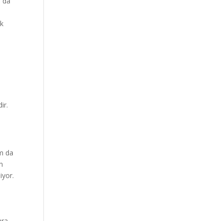
a da
ik
ir.
am da
n
iyor.
ara