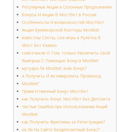
Регулярные Акции и Сезонные Предложения
Бонусы И Акции В Мостбет в России
Особенности И возможностей Мостбет
Акции Букмекерской Конторы Mostbet
известны Слоты, Live-игры а Рулетка В
Мост Бет Казино
советчиков О Том, только Увеличить Свой
Выигрыш С Помощью Бонуса Mostbet
мутуара Ли Mostbet знак Бонус?
а Получить И Активировать Промокод
Mostbet”
Приветственный Бонус Мостбет
как Получить Бонус Мостбет Без Депозита
Частые Ошибки при Использовании Акций
Mostbet
как Получить Фриспины за Регистрацию?
не Ли На Сайте Бездепозитный Бонус?