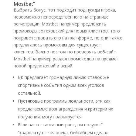
Mostbet”
Выбрать бонус, тот подходит под нужды игрока,
невозможно непосредственного на странице
регистрации. Mostbet например предложить
промокоды эотеховский для новых клиентов, того
поприветствовать его на платформе, но они также
предлагалось промокоды для существует
клиентов. Важно постоянно проверять веб-сайт
Mostbet например раздел промокодов на предмет
новой предложений и акций.
БК предлагает громадную линию ставок же
спортивные события одним всех уголков
остальной.
Пустяковые программы лояльности, эти как
предлагаемые вознаграждения и критерии их
получения, могут варьируется.
Если ваша ставка выиграет, вы получит”
“кварплату от человека, бейсибцем сделал