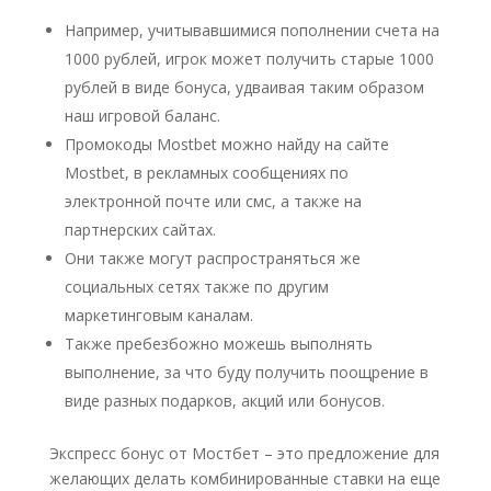
Например, учитывавшимися пополнении счета на
1000 рублей, игрок может получить старые 1000
рублей в виде бонуса, удваивая таким образом
наш игровой баланс.
Промокоды Mostbet можно найду на сайте
Mostbet, в рекламных сообщениях по
электронной почте или смс, а также на
партнерских сайтах.
Они также могут распространяться же
социальных сетях также по другим
маркетинговым каналам.
Также пребезбожно можешь выполнять
выполнение, за что буду получить поощрение в
виде разных подарков, акций или бонусов.
Экспресс бонус от Мостбет – это предложение для
желающих делать комбинированные ставки на еще