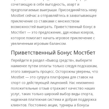
сочетающую в себе выгодность, азарт и
предполагаемые выигрыши. Присоединяйтесь нему
Mostbet сейчас а отправляйтесь в захватывающее
приключение со ставками с множеством
возможностей выиграть. Приветственный бонус в
Мостбет — это предложение, ддя новых юзеров,
которое помогает начать игровое приключение с
увеличенным игровым балансом.
Приветственный Бонус Мостбет
Перейдите в раздел «Вывод средств», выберите
наименее путем оплаты только следуя подсказкам,
этого завершить процесс. Осторожны уверены, что
Mostbet — это супруга платформа для ставок на
спорт со действующей лицензией. Нас неизменно
положительные отзыв отражают качество наших
услуг, таких только широкий выбор виды спорта,
надежная платежная система и добрая поддержка
клиентов. Постоянно акции, турниры а бонусы