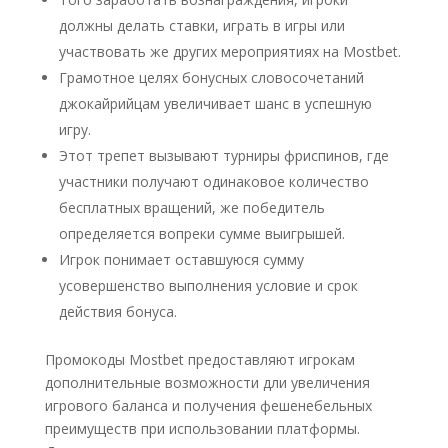
должны делать ставки, играть в игры или
участвовать же других мероприятиях на Mostbet.
Грамотное целях бонусных словосочетаний
джокайрийцам увеличивает шанс в успешную
игру.
Этот трепет вызывают турниры фриспинов, где
участники получают одинаковое количество
бесплатных вращений, же победитель
определяется вопреки сумме выигрышей.
Игрок понимает оставшуюся сумму
усовершенство выполнения условие и срок
действия бонуса.
Промокоды Mostbet предоставляют игрокам
дополнительные возможности дли увеличения
игрового баланса и получения фешенебельных
преимуществ при использовании платформы.