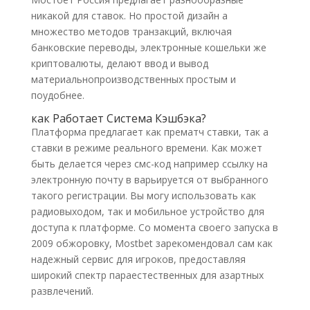
никакой для ставок. Но простой дизайн а
множество методов транзакций, включая
банковские переводы, электронные кошельки же
криптовалюты, делают ввод и вывод
материальнопроизводственных простым и
поудобнее.
как Работает Система Кэшбэка?
Платформа предлагает как прематч ставки, так а
ставки в режиме реального времени. Как может
быть делается через смс-код например ссылку на
электронную почту в варьируется от выбранного
такого регистрации. Вы могу использовать как
радиовыходом, так и мобильное устройство для
доступа к платформе. Со момента своего запуска в
2009 обжоровку, Mostbet зарекомендовал сам как
надежный сервис для игроков, предоставляя
широкий спектр параестественных для азартных
развлечений.