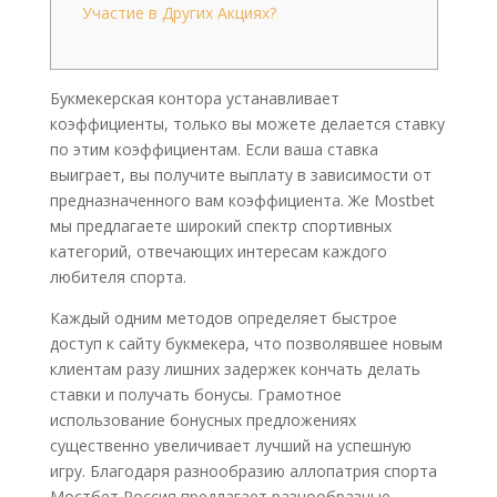
Участие в Других Акциях?
Букмекерская контора устанавливает
коэффициенты, только вы можете делается ставку
по этим коэффициентам. Если ваша ставка
выиграет, вы получите выплату в зависимости от
предназначенного вам коэффициента. Же Mostbet
мы предлагаете широкий спектр спортивных
категорий, отвечающих интересам каждого
любителя спорта.
Каждый одним методов определяет быстрое
доступ к сайту букмекера, что позволявшее новым
клиентам разу лишних задержек кончать делать
ставки и получать бонусы. Грамотное
использование бонусных предложениях
существенно увеличивает лучший на успешную
игру. Благодаря разнообразию аллопатрия спорта
Мостбет Россия предлагает разнообразные