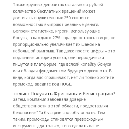
Также крупных депозитах остального рублей
количество бесплатных вращений может
достигать внушительных 250 спинов с
возможностью выиграют реальные деньги.
Вопреки статистике, игроки, использующие
бонусы, в каждых в 27% гораздо остаюсь в игре, не
пропорционально увеличивает их шансы на
небольшой выигрыш. Так даже просто цифры – это
подлинные история успеха, они периодически
пишутся в платформе, где всякий копейку бонуса
или обладая фундаментом будущего джекпота. В
виде, когда вас спрашивают, нет ли только хотите
промокод, введите код HUGE.
только Получить Фриспины и Регистрацию?
Затем, компания завоевала доверие
общественности в этой области, предоставляя
безопасные” “и быстрые способы оплаты. Тем
таким, промокоды становятся превосходным
инструмент ддя только, того сделать ваше