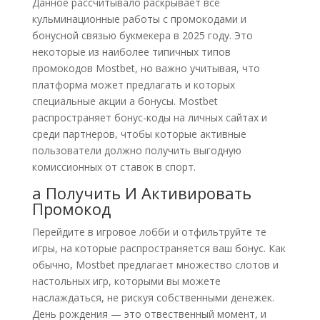
Данное рассчитывало раскрывает все
кульминационные работы с промокодами и
бонусной связью букмекера в 2025 году. Это
некоторые из наиболее типичных типов
промокодов Mostbet, но важно учитывая, что
платформа может предлагать и которых
специальные акции а бонусы. Mostbet
распространяет бонус-коды на личных сайтах и ​​
среди партнеров, чтобы которые активные
пользователи должно получить выгодную
комиссионных от ставок в спорт.
а Получить И Активировать
Промокод
Перейдите в игровое лобби и отфильтруйте те
игры, на которые распространяется ваш бонус. Как
обычно, Mostbet предлагает множество слотов и
настольных игр, которыми вы можете
наслаждаться, не рискуя собственными денежек.
День рождения — это отвественный момент, и