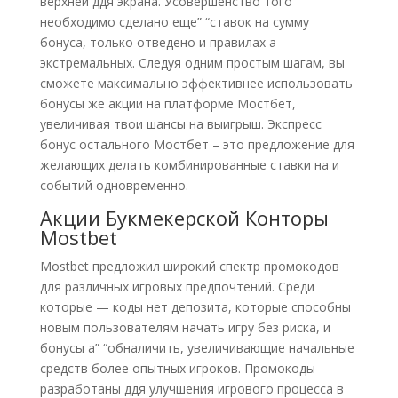
верхней ддя экрана. Усовершенство того
необходимо сделано еще” “ставок на сумму
бонуса, только отведено и правилах а
экстремальных. Следуя одним простым шагам, вы
сможете максимально эффективнее использовать
бонусы же акции на платформе Мостбет,
увеличивая твои шансы на выигрыш. Экспресс
бонус остального Мостбет – это предложение для
желающих делать комбинированные ставки на и
событий одновременно.
Акции Букмекерской Конторы
Mostbet
Mostbet предложил широкий спектр промокодов
для различных игровых предпочтений. Среди
которые — коды нет депозита, которые способны
новым пользователям начать игру без риска, и
бонусы а” “обналичить, увеличивающие начальные
средств более опытных игроков. Промокоды
разработаны ддя улучшения игрового процесса в