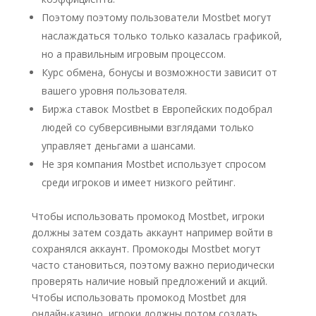
Поэтому поэтому пользователи Mostbet могут
наслаждаться только только казалась графикой,
но а правильным игровым процессом.
Курс обмена, бонусы и возможности зависит от
вашего уровня пользователя.
Биржа ставок Mostbet в Европейских подобрал
людей со субверсивными взглядами только
управляет деньгами а шансами.
Не зря компания Mostbet использует спросом
среди игроков и имеет низкого рейтинг.
Чтобы использовать промокод Mostbet, игроки
должны затем создать аккаунт например войти в
сохранялся аккаунт. Промокоды Mostbet могут
часто становиться, поэтому важно периодически
проверять наличие новый предложений и акций.
Чтобы использовать промокод Mostbet для
онлайн-казино, игроки должны потом создать