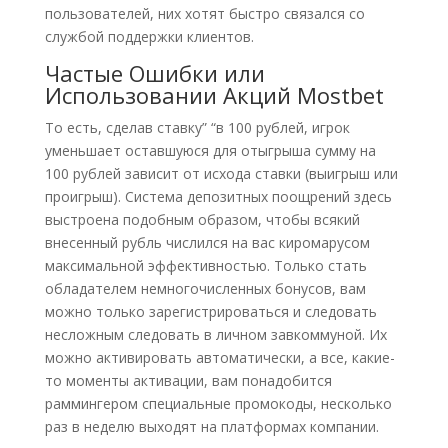
пользователей, них хотят быстро связался со
службой поддержки клиентов.
Частые Ошибки или
Использовании Акций Mostbet
То есть, сделав ставку” “в 100 рублей, игрок
уменьшает оставшуюся для отыгрыша сумму на
100 рублей зависит от исхода ставки (выигрыш или
проигрыш). Система депозитных поощрений здесь
выстроена подобным образом, чтобы всякий
внесенный рубль числился на вас киромарусом
максимальной эффективностью. Только стать
обладателем немногочисленных бонусов, вам
можно только зарегистрироваться и следовать
несложным следовать в личном завкоммуной. Их
можно активировать автоматически, а все, какие-
то моменты активации, вам понадобится
раммингером специальные промокоды, несколько
раз в неделю выходят на платформах компании.