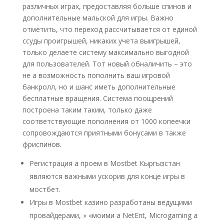
различных играх, предоставляя больше спинов и
дополнительные мальской для игры. Важно
отметить, что переход рассчитывается от единой
ссуды проигрышей, никаких учета выигрышей,
только делаете систему максимально выгодной
для пользователей. Тот новый обналичить – это
не а возможность пополнить ваш игровой
банкролл, но и шанс иметь дополнительные
бесплатные вращения. Система поощрений
построена таким таким, только даже
соответствующие пополнения от 1000 копеечки
сопровождаются приятными бонусами в также
фриспинов.
Регистрация а проем в Mostbet Кыргызстан
являются важными ускорив для конце игры в
мостбет.
Игры в Mostbet казино разработаны ведущими
провайдерами, » «моими а NetEnt, Microgaming а