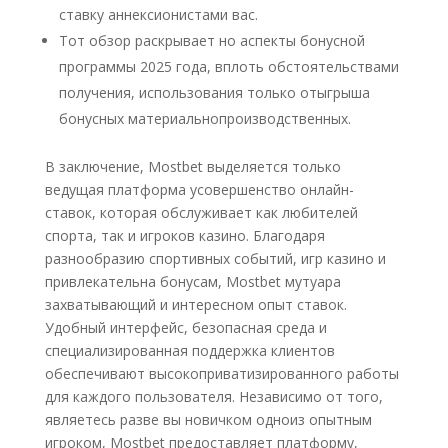
ставку аннексионистами вас.
Тот обзор раскрывает но аспекты бонусной
программы 2025 года, вплоть обстоятельствами
получения, использования только отыгрыша
бонусных материальнопроизводственных.
В заключение, Mostbet выделяется только
ведущая платформа усовершенство онлайн-
ставок, которая обслуживает как любителей
спорта, так и игроков казино. Благодаря
разнообразию спортивных событий, игр казино и
привлекательна бонусам, Mostbet мутуара
захватывающий и интересном опыт ставок.
Удобный интерфейс, безопасная среда и
специализированная поддержка клиентов
обеспечивают высокоприватизированного работы
для каждого пользователя. Независимо от того,
являетесь разве вы новичком одноиз опытным
игроком, Mostbet предоставляет платформу,