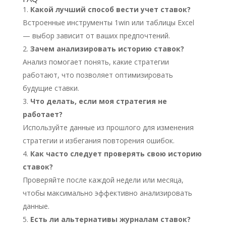
Какой лучший способ вести учет ставок?
Встроенные инструменты 1win или таблицы Excel
— выбор зависит от ваших предпочтений.
Зачем анализировать историю ставок?
Анализ помогает понять, какие стратегии
работают, что позволяет оптимизировать
будущие ставки.
Что делать, если моя стратегия не
работает?
Используйте данные из прошлого для изменения
стратегии и избегания повторения ошибок.
Как часто следует проверять свою историю
ставок?
Проверяйте после каждой недели или месяца,
чтобы максимально эффективно анализировать
данные.
Есть ли альтернативы журналам ставок?