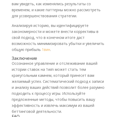
вам увидеть, как изменялись результаты со
временем, и какие паттерны можно рассмотреть
для усовершенствования стратегии.
Анализируя историю, вы идентифицируете
закономерности и можете внести коррективы в
свой подход, что в конечном итоге даст
возможность минимизировать убытки и увеличить
общую прибыль
1вин
.
Заключение
Осознанное управление и отслеживание вашей
истории ставок на 1win может стать тем
краеугольным камнем, который принесет вам
желаемый успех. Систематический подход к записи
и анализу ваших действий позволит более разумно
подходить к процессу игры. Используйте
предложенные методы, чтобы повысить вашу
эффективность и извлечь максимум из вашей
беттинговой деятельности.
FAQ