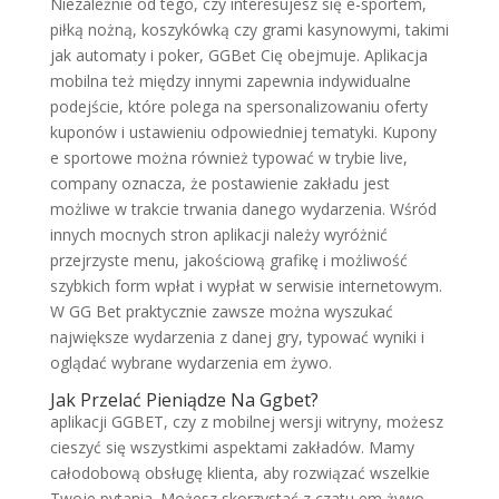
Niezależnie od tego, czy interesujesz się e-sportem,
piłką nożną, koszykówką czy grami kasynowymi, takimi
jak automaty i poker, GGBet Cię obejmuje. Aplikacja
mobilna też między innymi zapewnia indywidualne
podejście, które polega na spersonalizowaniu oferty
kuponów i ustawieniu odpowiedniej tematyki. Kupony
e sportowe można również typować w trybie live,
company oznacza, że postawienie zakładu jest
możliwe w trakcie trwania danego wydarzenia. Wśród
innych mocnych stron aplikacji należy wyróżnić
przejrzyste menu, jakościową grafikę i możliwość
szybkich form wpłat i wypłat w serwisie internetowym.
W GG Bet praktycznie zawsze można wyszukać
największe wydarzenia z danej gry, typować wyniki i
oglądać wybrane wydarzenia em żywo.
Jak Przelać Pieniądze Na Ggbet?
aplikacji GGBET, czy z mobilnej wersji witryny, możesz
cieszyć się wszystkimi aspektami zakładów. Mamy
całodobową obsługę klienta, aby rozwiązać wszelkie
Twoje pytania. Możesz skorzystać z czatu em żywo