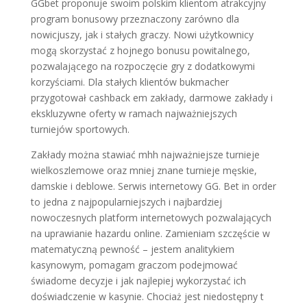
GGbet proponuje swoim polskim klientom atrakcyjny
program bonusowy przeznaczony zarówno dla
nowicjuszy, jak i stałych graczy. Nowi użytkownicy
mogą skorzystać z hojnego bonusu powitalnego,
pozwalającego na rozpoczęcie gry z dodatkowymi
korzyściami. Dla stałych klientów bukmacher
przygotował cashback em zakłady, darmowe zakłady i
ekskluzywne oferty w ramach najważniejszych
turniejów sportowych.
Zakłady można stawiać mhh najważniejsze turnieje
wielkoszlemowe oraz mniej znane turnieje męskie,
damskie i deblowe. Serwis internetowy GG. Bet in order
to jedna z najpopularniejszych i najbardziej
nowoczesnych platform internetowych pozwalających
na uprawianie hazardu online. Zamieniam szczęście w
matematyczną pewność – jestem analitykiem
kasynowym, pomagam graczom podejmować
świadome decyzje i jak najlepiej wykorzystać ich
doświadczenie w kasynie. Chociaż jest niedostępny t