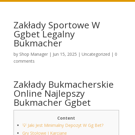
Zakłady Sportowe W
Ggbet Legalny
Bukmacher
by
Shop Manager
|
Jun 15, 2025
|
Uncategorized
|
0
comments
Zakłady Bukmacherskie
Online Najlepszy
Bukmacher Ggbet
Content
💡 Jaki Jest Minimalny Depozyt W Gg Bet?
Gry Stołowe I Karciane