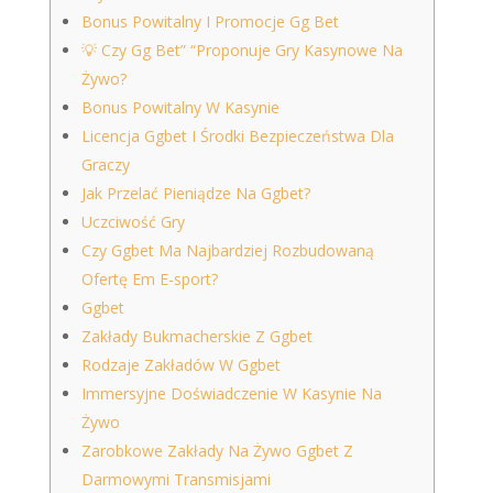
Bonus Powitalny I Promocje Gg Bet
💡 Czy Gg Bet” “Proponuje Gry Kasynowe Na
Żywo?
Bonus Powitalny W Kasynie
Licencja Ggbet I Środki Bezpieczeństwa Dla
Graczy
Jak Przelać Pieniądze Na Ggbet?
Uczciwość Gry
Czy Ggbet Ma Najbardziej Rozbudowaną
Ofertę Em E-sport?
Ggbet
Zakłady Bukmacherskie Z Ggbet
Rodzaje Zakładów W Ggbet
Immersyjne Doświadczenie W Kasynie Na
Żywo
Zarobkowe Zakłady Na Żywo Ggbet Z
Darmowymi Transmisjami