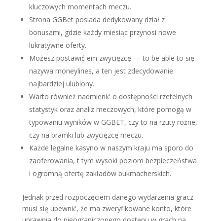
kluczowych momentach meczu.
Strona GGBet posiada dedykowany dział z
bonusami, gdzie każdy miesiąc przynosi nowe
lukratywne oferty.
Możesz postawić em zwycięzcę — to be able to się
nazywa moneylines, a ten jest zdecydowanie
najbardziej ulubiony.
Warto również nadmienić o dostępności rzetelnych
statystyk oraz analiz meczowych, które pomogą w
typowaniu wyników w GGBET, czy to na rzuty rożne,
czy na bramki lub zwycięzcę meczu.
Każde legalne kasyno w naszym kraju ma sporo do
zaoferowania, t tym wysoki poziom bezpieczeństwa
i ogromną ofertę zakładów bukmacherskich.
Jednak przed rozpoczęciem danego wydarzenia gracz
musi się upewnić, że ma zweryfikowane konto, które
uprawnia do nieograniczonego dostępu w grach na