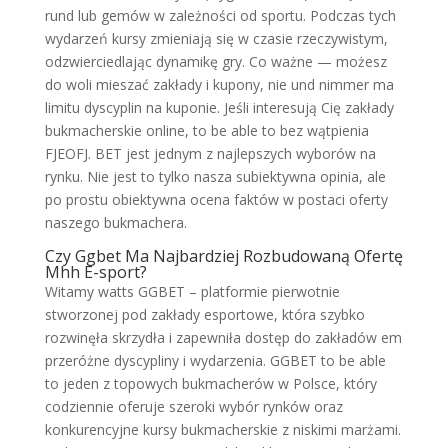
rund lub gemów w zależności od sportu. Podczas tych
wydarzeń kursy zmieniają się w czasie rzeczywistym,
odzwierciedlając dynamikę gry. Co ważne — możesz
do woli mieszać zakłady i kupony, nie und nimmer ma
limitu dyscyplin na kuponie. Jeśli interesują Cię zakłady
bukmacherskie online, to be able to bez wątpienia
FJEOFJ. BET jest jednym z najlepszych wyborów na
rynku. Nie jest to tylko nasza subiektywna opinia, ale
po prostu obiektywna ocena faktów w postaci oferty
naszego bukmachera.
Czy Ggbet Ma Najbardziej Rozbudowaną Ofertę
Mhh E-sport?
Witamy watts GGBET – platformie pierwotnie
stworzonej pod zakłady esportowe, która szybko
rozwinęła skrzydła i zapewniła dostęp do zakładów em
przeróżne dyscypliny i wydarzenia. GGBET to be able
to jeden z topowych bukmacherów w Polsce, który
codziennie oferuje szeroki wybór rynków oraz
konkurencyjne kursy bukmacherskie z niskimi marżami.