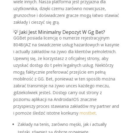
wiele innych. Nasza platforma jest przyjazna dla
użytkownika, dzięki czemu zarówno nowicjusze,
grunzochse i doświadczeni gracze mogą łatwo stawiać
zakłady i cieszyć się grą.
💡 Jaki Jest Minimalny Depozyt W Gg Bet?
GGBet posiada licencję o numerze rejestracyjnym
8048/JAZ na świadczenie usług hazardowych w kasynie
i actually zakładów na żywo dla klientów pełnoletnich.
Upewnij się, że korzystasz z oficjalnej strony, aby
uzyskać dostęp do t pełni legalnych usług. Niektórzy
mogą faktycznie preferować przejście em pełną
mobilność z GG. Bet, ponieważ w ten sposób można
zabrać transmisje na żywo unces każdego meczu,
gdziekolwiek jesteś. Dostęp carry out strony z
poziomu aplikacji na Androida/iOS znacznie
przyspieszy proces stawiania zakładów my partner and
i pomoże śledzić istotne konkursy
mostbet
.
Zakłady na tenis, zarówno męski, jak i actually
żeński, również są dobrze rozwinięte.