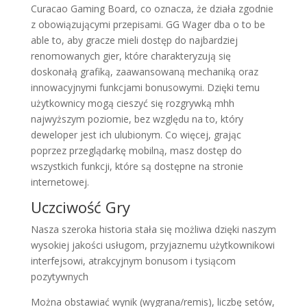
Curacao Gaming Board, co oznacza, że działa zgodnie
z obowiązującymi przepisami. GG Wager dba o to be
able to, aby gracze mieli dostęp do najbardziej
renomowanych gier, które charakteryzują się
doskonałą grafiką, zaawansowaną mechaniką oraz
innowacyjnymi funkcjami bonusowymi. Dzięki temu
użytkownicy mogą cieszyć się rozgrywką mhh
najwyższym poziomie, bez względu na to, który
deweloper jest ich ulubionym. Co więcej, grając
poprzez przeglądarkę mobilną, masz dostęp do
wszystkich funkcji, które są dostępne na stronie
internetowej.
Uczciwość Gry
Nasza szeroka historia stała się możliwa dzięki naszym
wysokiej jakości usługom, przyjaznemu użytkownikowi
interfejsowi, atrakcyjnym bonusom i tysiącom
pozytywnych
Można obstawiać wynik (wygrana/remis), liczbę setów,