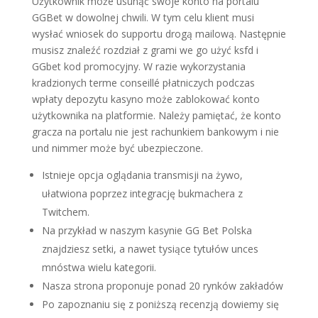
Użytkownik może usunąć swoje konto na portalu
GGBet w dowolnej chwili. W tym celu klient musi
wysłać wniosek do supportu drogą mailową. Następnie
musisz znaleźć rozdział z grami we go użyć ksfd i
GGbet kod promocyjny. W razie wykorzystania
kradzionych terme conseillé płatniczych podczas
wpłaty depozytu kasyno może zablokować konto
użytkownika na platformie. Należy pamiętać, że konto
gracza na portalu nie jest rachunkiem bankowym i nie
und nimmer może być ubezpieczone.
Istnieje opcja oglądania transmisji na żywo,
ułatwiona poprzez integrację bukmachera z
Twitchem.
Na przykład w naszym kasynie GG Bet Polska
znajdziesz setki, a nawet tysiące tytułów unces
mnóstwa wielu kategorii.
Nasza strona proponuje ponad 20 rynków zakładów
Po zapoznaniu się z poniższą recenzją dowiemy się