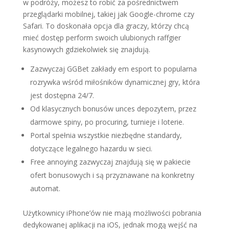
w podróży, możesz to robić za pośrednictwem
przeglądarki mobilnej, takiej jak Google-chrome czy
Safari. To doskonała opcja dla graczy, którzy chcą
mieć dostęp perform swoich ulubionych raffgier
kasynowych gdziekolwiek się znajdują.
Zazwyczaj GGBet zakłady em esport to popularna
rozrywka wśród miłośników dynamicznej gry, która
jest dostępna 24/7.
Od klasycznych bonusów unces depozytem, przez
darmowe spiny, po procuring, turnieje i loterie.
Portal spełnia wszystkie niezbędne standardy,
dotyczące legalnego hazardu w sieci.
Free annoying zazwyczaj znajdują się w pakiecie
ofert bonusowych i są przyznawane na konkretny
automat.
Użytkownicy iPhone’ów nie mają możliwości pobrania
dedykowanej aplikacji na iOS, jednak mogą wejść na