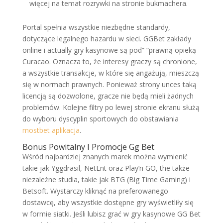
więcej na temat rozrywki na stronie bukmachera.
Portal spełnia wszystkie niezbędne standardy,
dotyczące legalnego hazardu w sieci. GGBet zakłady
online i actually gry kasynowe są pod” “prawną opieką
Curacao. Oznacza to, że interesy graczy są chronione,
a wszystkie transakcje, w które się angażują, mieszczą
się w normach prawnych. Ponieważ strony unces taką
licencją są dozwolone, gracze nie będą mieli żadnych
problemów. Kolejne filtry po lewej stronie ekranu służą
do wyboru dyscyplin sportowych do obstawiania
mostbet aplikacja
.
Bonus Powitalny I Promocje Gg Bet
Wśród najbardziej znanych marek można wymienić
takie jak Yggdrasil, NetEnt oraz Play’n GO, the także
niezależne studia, takie jak BTG (Big Time Gaming) i
Betsoft. Wystarczy kliknąć na preferowanego
dostawcę, aby wszystkie dostępne gry wyświetliły się
w formie siatki. Jeśli lubisz grać w gry kasynowe GG Bet