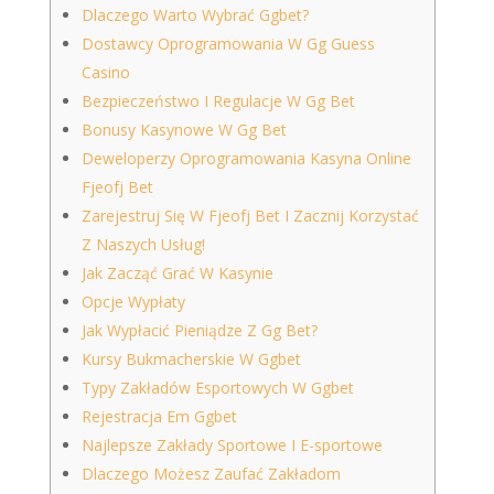
Dlaczego Warto Wybrać Ggbet?
Dostawcy Oprogramowania W Gg Guess
Casino
Bezpieczeństwo I Regulacje W Gg Bet
Bonusy Kasynowe W Gg Bet
Deweloperzy Oprogramowania Kasyna Online
Fjeofj Bet
Zarejestruj Się W Fjeofj Bet I Zacznij Korzystać
Z Naszych Usług!
Jak Zacząć Grać W Kasynie
Opcje Wypłaty
Jak Wypłacić Pieniądze Z Gg Bet?
Kursy Bukmacherskie W Ggbet
Typy Zakładów Esportowych W Ggbet
Rejestracja Em Ggbet
Najlepsze Zakłady Sportowe I E-sportowe
Dlaczego Możesz Zaufać Zakładom