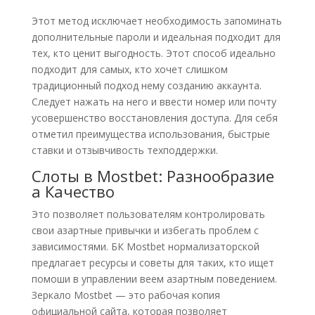
Этот метод исключает необходимость запоминать
дополнительные пароли и идеальная подходит для
тех, кто ценит выгодность. Этот способ идеально
подходит для самых, кто хочет слишком
традиционный подход нему созданию аккаунта.
Следует нажать на него и ввести номер или почту
усовершенство восстановления доступа. Для себя
отметил преимущества использования, быстрые
ставки и отзывчивость техподдержки.
Слоты в Mostbet: Разнообразие
а Качество
Это позволяет пользователям контролировать
свои азартные привычки и избегать проблем с
зависимостями. БК Mostbet нормализаторской
предлагает ресурсы и советы для таких, кто ищет
помоши в управлении веем азартным поведением.
Зеркало Mostbet — это рабочая копия
официальной сайта, которая позволяет