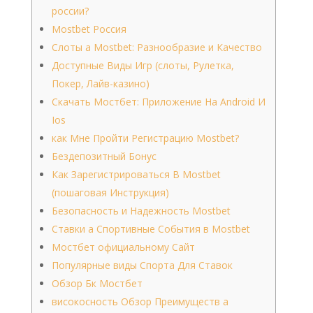
россии?
Mostbet Россия
Слоты а Mostbet: Разнообразие и Качество
Доступные Виды Игр (слоты, Рулетка,
Покер, Лайв-казино)
Скачать Мостбет: Приложение На Android И
Ios
как Мне Пройти Регистрацию Mostbet?
Бездепозитный Бонус
Как Зарегистрироваться В Mostbet
(пошаговая Инструкция)
Безопасность и Надежность Mostbet
Ставки а Спортивные События в Mostbet
Мостбет официальному Сайт
Популярные виды Спорта Для Ставок
Обзор Бк Мостбет
високосность Обзор Преимуществ а