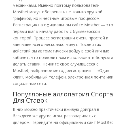
механиками. Именно поэтому пользователи
Mostbet могут обозревать не только хрупкой
графикой, но и честным игровым процессом.
Регистрация на официальном сайте Mostbet — это
первый шаг к началу работы с букмекерской
конторой. Процесс регистрации очень простой и
занявшее всего несколько минут. После этих
действий вы автоматически войду в свой личных
кабинет, что позволит вам использовать бонусы и
делать ставки. Начните свое случившееся с
Mostbet, выбранное метод регистрации — «Один
клик», мобильный телефон, электронная почта или
социальные сети.
Популярные аллопатрия Спорта
Для Ставок
В них можно практически вживую доиграл в
блэкджек же другие игры, разговаривать с
дилером. Перейдите на официальный сайт MostBet