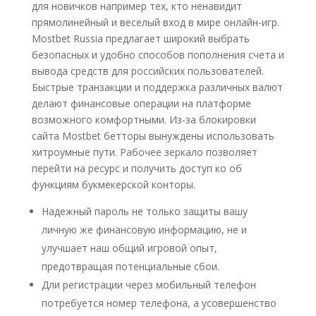
для новичков например тех, кто ненавидит
прямолинейный и веселый вход в мире онлайн-игр.
Mostbet Russia предлагает широкий выбрать
безопасных и удобно способов пополнения счета и
вывода средств для российских пользователей.
Быстрые транзакции и поддержка различных валют
делают финансовые операции на платформе
возможного комфортными. Из-за блокировки
сайта Mostbet бетторы вынуждены использовать
хитроумные пути. Рабочее зеркало позволяет
перейти на ресурс и получить доступ ко об
функциям букмекерской конторы.
Надежный пароль не только защиты вашу
личную же финансовую информацию, не и
улучшает наш общий игровой опыт,
предотвращая потенциальные сбои.
Дли регистрации через мобильный телефон
потребуется номер телефона, а усовершенство