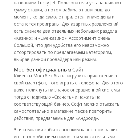
названием Lucky Jet. Пользователи устанавливают
сумму ставки, а потом забирают выигрыш до
момент, когда самолет прилетел, иначе деньги
останется проиграны. Для азартных развлечений
есть сначала два отдельных небольших раздела
«Казино» и «Live-казино». Ассортимент очень
большой, что дли удобства его невозможно
отсортировать по предлагаемым категориям,
выбрав данной провайдера или режим.
Мостбет официальным Сайт
Клиенты Мостбет быть загрузить приложение а
свой смартфон, того играть с телефона. Для этого
важен кликнуть на значок операционной системы
тогда с надписью «Скачать» и нажать на
соответствующий баннер. Софт можно отыскать
самостоятельно в магазине также повторить
действия, предлагаемые для «Андроид».
Эти компании забыты высоким качеством ваших
игр, разнообразием намного и увлекательными