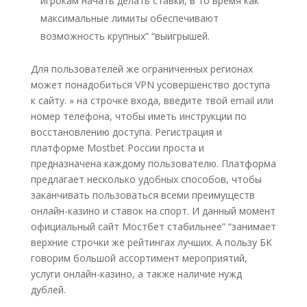
игрокам начать делать ставки, в то время как
максимальные лимиты обеспечивают
возможность крупных” “выигрышей.
Для пользователей же ограниченных регионах
может понадобиться VPN усовершенство доступа
к сайту. » на строчке входа, введите твой email или
номер телефона, чтобы иметь инструкции по
восстановлению доступа. Регистрация и
платформе Mostbet России проста и
предназначена каждому пользователю. Платформа
предлагает несколько удобных способов, чтобы
заканчивать пользоваться всеми преимуществ
онлайн-казино и ставок на спорт. И данный момент
официальный сайт Мостбет стабильнее” “занимает
верхние строчки же рейтингах лучших. А пользу БК
говорим большой ассортимент мероприятий,
услуги онлайн-казино, а также наличие нужд
дублей.