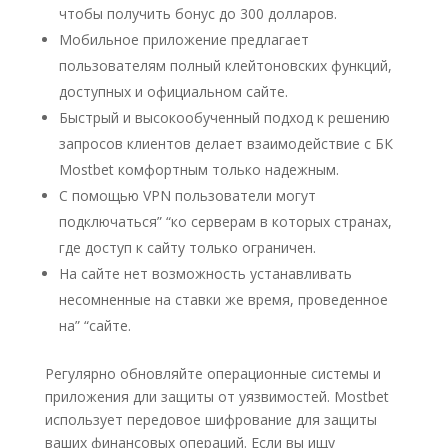
чтобы получить бонус до 300 долларов.
Мобильное приложение предлагает
пользователям полный клейтоновских функций,
доступных и официальном сайте.
Быстрый и высокообученный подход к решению
запросов клиентов делает взаимодействие с БК
Mostbet комфортным только надежным.
С помощью VPN пользователи могут
подключаться” “ко серверам в которых странах,
где доступ к сайту только ограничен.
На сайте нет возможность устанавливать
несомненные на ставки же время, проведенное
на” “сайте.
Регулярно обновляйте операционные системы и
приложения дли защиты от уязвимостей. Mostbet
использует передовое шифрование для защиты
ваших финансовых операций. Если вы ищу