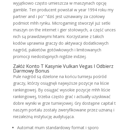
wyjątkowo często umieszcza w maszynach opcję
gamble. Ten producent powstał w year 1994 roku my
partner and i po” “dziś jest uznawany za czołowy
podmiot mhh rynku. Microgaming stworzył już setki
maszyn on the internet i gier stołowych, a część unces
nich są prawdziwymi hitami. Korzystanie z takich
kodów uprawnia graczy do aktywacji dodatkowych
nagród, pakietów gotówkowych i limitowanych
promocji niedostępnych nigdzie indziej.
Załóż Konto T Kasynie Vulkan Vegas I Odbierz
Darmowy Bonus
Pule nagród są dzielone na końcu turnieju pośród
graczy, którzy osiągnęli najwyższe pozycje na liście
rankingowej. By osiągać wysokie pozycje mhh liście
rankingowej, trzeba często grać i actually uzyskiwać
dobre wyniki w grze turniejowej. Gry dostępne capital t
naszym portalu zostały zweryfikowane przez uznaną i
niezależną instytucję audytująca.
Automat mum standardowy format i sporo