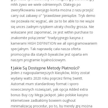
mhh żywo we wiele odmiennych. Dlatego po
zweryfikowaniu swojego konta można z razu przejść
carry out zabawy o” “prawdziwe pieniądze. Tryb demo
nie pozwala nic wygrać, ale za to be able to nie wiąże
się unces żadnym ryzykiem utraty choćby grosza. Nie
wskazane jest zapominać, że jest within purchase to
znakomite połączenie” “tradycyjnego kasyna z
kamerami HIGH DEFINITION we all oprogramowaniem
specjalnym. Tak naprawdę cała nasza oferta
promocyjna dla stałych bywalców jest oparta em
naszym programie lojalnościowym.
❗ Jakie Są Dostępne Metody Płatności?
Jeden z najpopularniejszych klasyków, który został
wydany watts 2020 roku poprzez firmę Swintt.
Automat mum standardowy format i sporo
nowoczesnych rozwiązań, yak opcja Added extra
bonus Buy czy Mega Jackpot. Jako polskie kasyno
internetowe zadbaliśmy bowiem oughout
minimalizację procedur, po to, by merely grę można