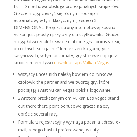
FullHD i fachowa obsługa profesjonalnych krupierów.
Gracze mogą cieszyć się różnymi rodzajami
automatów, w tym klasycznymi, wideo i 3
DIMENSIONAL. Projekt strony internetowej kasyna
Vulkan jest prosty i przyjazny dla użytkownika. Gracze
mogą łatwo znaleźć swoje ulubione gry i poruszać się
po różnych sekcjach. Oferuje szeroką gamę gier
kasynowych, w tym automaty, gry stołowe i opcje z
krupierem em żywo
download apk Vulkan Vegas
.
Wszyscy unces nich należą bowiem do rynkowej
czołówki the partner and we tworzą gry, które
podbijają świat vulkan vegas polska logowanie.
Zwrotem przekazanym em Vulkan Las vegas stand
out there there point bonusowe gracza należy
obrócić several razy.
Formularz rejestracyjny wymaga podania adresu e-
mail, silnego hasła i preferowanej waluty.