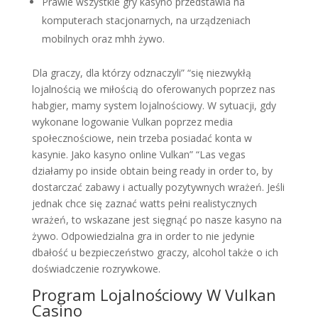
Prawie wszystkie gry kasyno przedstawia na
komputerach stacjonarnych, na urządzeniach
mobilnych oraz mhh żywo.
Dla graczy, dla którzy odznaczyli” “się niezwykłą
lojalnością we miłością do oferowanych poprzez nas
habgier, mamy system lojalnościowy. W sytuacji, gdy
wykonane logowanie Vulkan poprzez media
społecznościowe, nein trzeba posiadać konta w
kasynie. Jako kasyno online Vulkan” “Las vegas
działamy po inside obtain being ready in order to, by
dostarczać zabawy i actually pozytywnych wrażeń. Jeśli
jednak chce się zaznać watts pełni realistycznych
wrażeń, to wskazane jest sięgnąć po nasze kasyno na
żywo. Odpowiedzialna gra in order to nie jedynie
dbałość u bezpieczeństwo graczy, alcohol także o ich
doświadczenie rozrywkowe.
Program Lojalnościowy W Vulkan
Casino