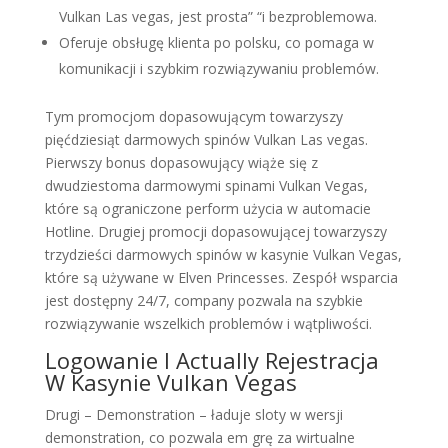
Vulkan Las vegas, jest prosta” “i bezproblemowa.
Oferuje obsługę klienta po polsku, co pomaga w
komunikacji i szybkim rozwiązywaniu problemów.
Tym promocjom dopasowującym towarzyszy
pięćdziesiąt darmowych spinów Vulkan Las vegas.
Pierwszy bonus dopasowujący wiąże się z
dwudziestoma darmowymi spinami Vulkan Vegas,
które są ograniczone perform użycia w automacie
Hotline. Drugiej promocji dopasowującej towarzyszy
trzydzieści darmowych spinów w kasynie Vulkan Vegas,
które są używane w Elven Princesses. Zespół wsparcia
jest dostępny 24/7, company pozwala na szybkie
rozwiązywanie wszelkich problemów i wątpliwości.
Logowanie I Actually Rejestracja
W Kasynie Vulkan Vegas
Drugi – Demonstration – ładuje sloty w wersji
demonstration, co pozwala em grę za wirtualne