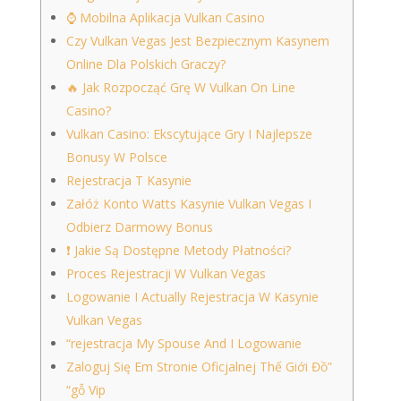
⌚️ Mobilna Aplikacja Vulkan Casino
Czy Vulkan Vegas Jest Bezpiecznym Kasynem
Online Dla Polskich Graczy?
🔥 Jak Rozpocząć Grę W Vulkan On Line
Casino?
Vulkan Casino: Ekscytujące Gry I Najlepsze
Bonusy W Polsce
Rejestracja T Kasynie
Załóż Konto Watts Kasynie Vulkan Vegas I
Odbierz Darmowy Bonus
❗ Jakie Są Dostępne Metody Płatności?
Proces Rejestracji W Vulkan Vegas
Logowanie I Actually Rejestracja W Kasynie
Vulkan Vegas
“rejestracja My Spouse And I Logowanie
Zaloguj Się Em Stronie Oficjalnej Thế Giới Đồ”
“gỗ Vip