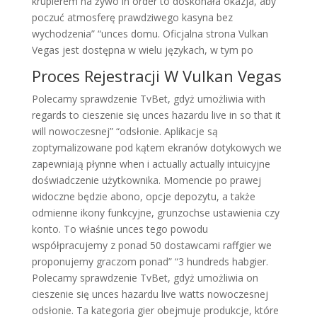
krupierem na żywo in order to doskonała okazja, aby
poczuć atmosferę prawdziwego kasyna bez
wychodzenia” “unces domu. Oficjalna strona Vulkan
Vegas jest dostępna w wielu językach, w tym po
Proces Rejestracji W Vulkan Vegas
Polecamy sprawdzenie TvBet, gdyż umożliwia with
regards to cieszenie się unces hazardu live in so that it
will nowoczesnej” “odsłonie. Aplikacje są
zoptymalizowane pod kątem ekranów dotykowych we
zapewniają płynne when i actually actually intuicyjne
doświadczenie użytkownika. Momencie po prawej
widoczne będzie abono, opcje depozytu, a także
odmienne ikony funkcyjne, grunzochse ustawienia czy
konto. To właśnie unces tego powodu
współpracujemy z ponad 50 dostawcami raffgier we
proponujemy graczom ponad” “3 hundreds habgier.
Polecamy sprawdzenie TvBet, gdyż umożliwia on
cieszenie się unces hazardu live watts nowoczesnej
odsłonie. Ta kategoria gier obejmuje produkcje, które