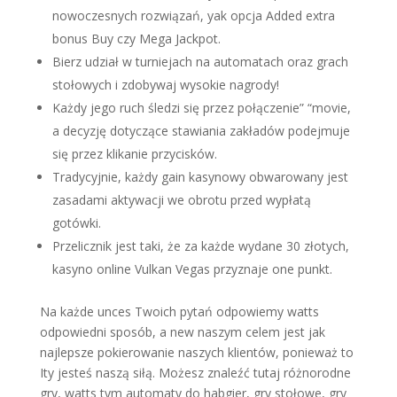
nowoczesnych rozwiązań, yak opcja Added extra
bonus Buy czy Mega Jackpot.
Bierz udział w turniejach na automatach oraz grach
stołowych i zdobywaj wysokie nagrody!
Każdy jego ruch śledzi się przez połączenie” “movie,
a decyzję dotyczące stawiania zakładów podejmuje
się przez klikanie przycisków.
Tradycyjnie, każdy gain kasynowy obwarowany jest
zasadami aktywacji we obrotu przed wypłatą
gotówki.
Przelicznik jest taki, że za każde wydane 30 złotych,
kasyno online Vulkan Vegas przyznaje one punkt.
Na każde unces Twoich pytań odpowiemy watts
odpowiedni sposób, a new naszym celem jest jak
najlepsze pokierowanie naszych klientów, ponieważ to
Ity jesteś naszą siłą. Możesz znaleźć tutaj różnorodne
gry, watts tym automaty do habgier, gry stołowe, gry