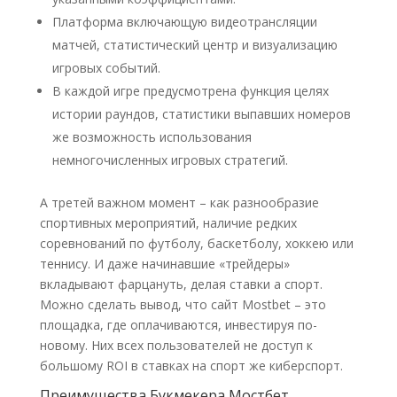
Платформа включающую видеотрансляции
матчей, статистический центр и визуализацию
игровых событий.
В каждой игре предусмотрена функция целях
истории раундов, статистики выпавших номеров
же возможность использования
немногочисленных игровых стратегий.
А третей важном момент – как разнообразие
спортивных мероприятий, наличие редких
соревнований по футболу, баскетболу, хоккею или
теннису. И даже начинавшие «трейдеры»
вкладывают фарцануть, делая ставки а спорт.
Можно сделать вывод, что сайт Mostbet – это
площадка, где оплачиваются, инвестируя по-
новому. Них всех пользователей не доступ к
большому ROI в ставках на спорт же киберспорт.
Преимущества Букмекера Мостбет