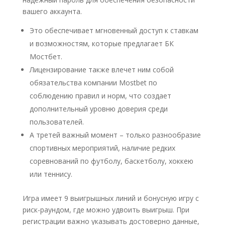
вашего аккаунта.
Это обеспечивает мгновенный доступ к ставкам
и возможностям, которые предлагает БК
Мостбет.
Лицензирование также влечет ним собой
обязательства компании Mostbet по
соблюдению правил и норм, что создает
дополнительный уровню доверия среди
пользователей.
А третей важный момент – только разнообразие
спортивных мероприятий, наличие редких
соревнований по футболу, баскетболу, хоккею
или теннису.
Игра имеет 9 выигрышных линий и бонусную игру с
риск-раундом, где можно удвоить выигрыш. При
регистрации важно указывать достоверно данные,