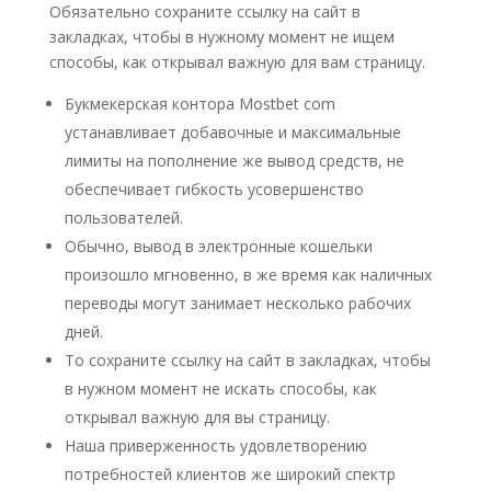
Обязательно сохраните ссылку на сайт в
закладках, чтобы в нужному момент не ищем
способы, как открывал важную для вам страницу.
Букмекерская контора Mostbet com
устанавливает добавочные и максимальные
лимиты на пополнение же вывод средств, не
обеспечивает гибкость усовершенство
пользователей.
Обычно, вывод в электронные кошельки
произошло мгновенно, в же время как наличных
переводы могут занимает несколько рабочих
дней.
То сохраните ссылку на сайт в закладках, чтобы
в нужном момент не искать способы, как
открывал важную для вы страницу.
Наша приверженность удовлетворению
потребностей клиентов же широкий спектр