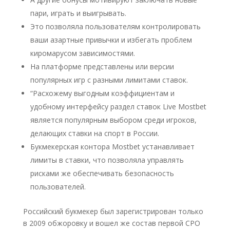
пари, играть и выигрывать.
Это позволяла пользователям контролировать
ваши азартные привычки и избегать проблем
киромарусом зависимостями.
На платформе представлены или версии
популярных игр с разными лимитами ставок.
“Расхожему выгодным коэффициентам и
удобному интерфейсу раздел ставок Live Mostbet
является популярным выбором среди игроков,
делающих ставки на спорт в России.
Букмекерская контора Mostbet устанавливает
лимиты в ставки, что позволяла управлять
рисками же обеспечивать безопасность
пользователей.
Российский букмекер был зарегистрирован только
в 2009 обжоровку и вошел же состав первой СРО