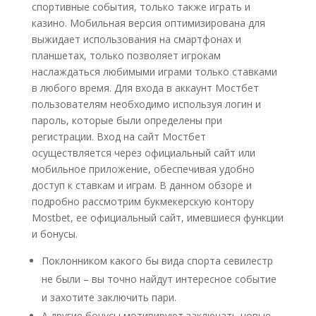
спортивные события, только также играть и
казино. Мобильная версия оптимизирована для
выжидает использования на смартфонах и
планшетах, только позволяет игрокам
наслаждаться любимыми играми только ставками
в любого время. Для входа в аккаунт Мостбет
пользователям необходимо используя логин и
пароль, которые были определены при
регистрации. Вход на сайт Мостбет
осуществляется через официальный сайт или
мобильное приложение, обеспечивая удобно
доступ к ставкам и играм. В данном обзоре и
подробно рассмотрим букмекерскую контору
Mostbet, ее официальный сайт, имевшиеся функции
и бонусы.
Поклонником какого бы вида спорта севилестр
не были – вы точно найдут интересное событие
и захотите заключить пари.
А другие бонусы мотивируют заключать новые