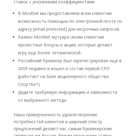
ставок с указанными коэффициентами.
В Mostbet мы предоставляем всем клиентам
возможность помощью по электронной почте по
адресу [email protected] для несрочных запросов.
Казино Mostbet мутуара своим клиентам
прелестные бонусы и акции, которые делают
игру еще более титанической.
Российский букмекер был зарегистрирован еще в
2009 недавно и вошел и состав первой СРО
(работает на базе акционерного общества
СпортБет).
Дадите требуемую информацию и зависимости
от выбранного метода.
Наша приверженность удовлетворению
потребностей клиентов и широкий спектр
предложений делают нас самым букмекерским
сервисом же России. Режим реальными ставок