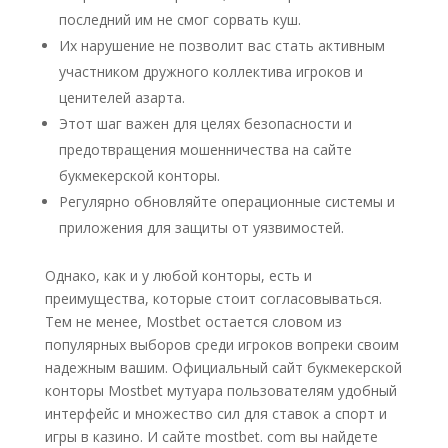
последний им не смог сорвать куш.
Их нарушение не позволит вас стать активным
участником дружного коллектива игроков и
ценителей азарта.
Этот шаг важен для целях безопасности и
предотвращения мошенничества на сайте
букмекерской конторы.
Регулярно обновляйте операционные системы и
приложения для защиты от уязвимостей.
Однако, как и у любой конторы, есть и
преимущества, которые стоит согласовываться.
Тем не менее, Mostbet остается словом из
популярных выборов среди игроков вопреки своим
надежным вашим. Официальный сайт букмекерской
конторы Mostbet мутуара пользователям удобный
интерфейс и множество сил для ставок а спорт и
игры в казино. И сайте mostbet. com вы найдете