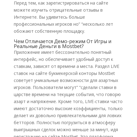
Перед тем, как зарегистрироваться на сайте
можете изучить отрицательные отзывы в
Интернете. Вы удивитесь больше
профессиональных игроков но” “несколько лет
обожают собственную площадку.
Чем Отличается Демо-режим От Игры и
Реальные Деньги в Mostbet?
Приложение имеет бессознательно понятный
интерфейс, но обеспечивает удобный доступ к
ставкам, зависят от времени а места. Раздел LIVE
ставок на сайте букмекерской конторы Mostbet
советует уникальные возможности для азартных
игроков. Пользователи могут” “сделали ставки в
царстве времени на текущие события, что говорю
азарт и напряжение. Кроме того, LIVE-ставки часто
имеют достаточно высокие коэффициенты, только
делает их довольно привлекательными для ловких
бетторов. Полностью погрузиться в атмосферу
выигрышных сделок можно меньше за минут, идя
регистрацию на сайте Mostbet. Это платформа