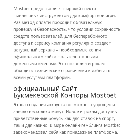
Mostbet предоставляет широкий спектр
финансовых инструментов ддя комфортной игры.
Раз метод оплаты проходит обязательную
проверку и безопасность, что условии сохранность
средств пользователей. Для бесперебойного
доступа к сервису компания регулярно создает
актуальный зеркала – необходимые копии
официального сайта с альтернативными
доменными именами. Это позволял игрокам
обходить технические ограничения и избегать
всеми услугами платформы.
официальный Сайт
Букмекерской Конторы Mostbet
Этапа создания аккаунта возможного упрощен и
заняло несколько минут. Новое игрокам доступны
приветственные бонусы как для ставок на спорт,
так и ддя казино. В мире онлайн-гемблинга Mostbet
зарекомендовал себя как понадежнее платформа,