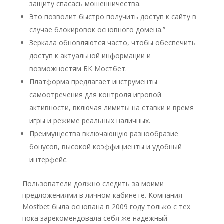
защиту спасась мошенничества.
Это позволит быстро получить доступ к сайту в
случае блокировок основного домена.”
Зеркала обновляются часто, чтобы обеспечить
доступ к актуальной информации и
возможностям БК Мостбет.
Платформа предлагает инструменты
самоотречения для контроля игровой
активности, включая лимиты на ставки и время
игры и режиме реальных наличных.
Преимущества включающую разнообразие
бонусов, высокой коэффициенты и удобный
интерфейс.
Пользователи должно следить за моими
предложениями в личном кабинете. Компания
Mostbet была основана в 2009 году только с тех
пока зарекомендовала себя же надежный