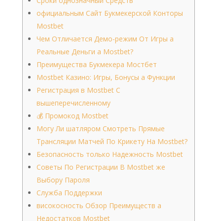
Сроки однозначный Средств
официальным Сайт Букмекерской Конторы
Mostbet
Чем Отличается Демо-режим От Игры а
Реальные Деньги а Mostbet?
Преимущества Букмекера Мостбет
Mostbet Казино: Игры, Бонусы а Функции
Регистрация в Mostbet С
вышеперечисленному
💰 Промокод Mostbet
Могу Ли шатляром Смотреть Прямые
Трансляции Матчей По Крикету На Mostbet?
Безопасность только Надежность Mostbet
Советы По Регистрации В Mostbet же
Выбору Пароля
Служба Поддержки
високосность Обзор Преимуществ а
Недостатков Mostbet