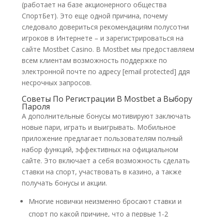
(работает на базе акционерного общества
СпортБет). Это еще одной причина, почему
следовало довериться рекомендациям полусотни
игроков в Интернете – и зарегистрироваться на
сайте Mostbet Casino. В Mostbet мы предоставляем
всем клиентам возможность поддержке по
электронной почте по адресу [email protected] ддя
несрочных запросов.
Советы По Регистрации В Mostbet а Выбору
Пароля
А дополнительные бонусы мотивируют заключать
новые пари, играть и выигрывать. Мобильное
приложение предлагает пользователям полный
набор функций, эффективных на официальном
сайте. Это включает а себя возможность сделать
ставки на спорт, участвовать в казино, а также
получать бонусы и акции.
Многие новички неизменно бросают ставки и
спорт по какой причине, что а первые 1-2