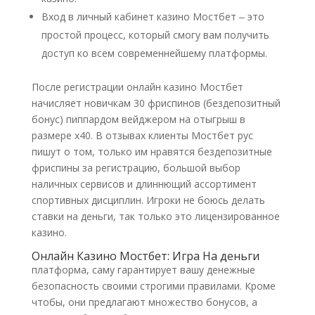
Вход в личный кабинет казино Мостбет ‒ это
простой процесс, который смогу вам получить
доступ ко всем современнейшему платформы.
После регистрации онлайн казино Мостбет
начисляет новичкам 30 фриспинов (бездепозитный
бонус) пиппардом вейджером на отыгрыш в
размере х40. В отзывах клиенты Мостбет рус
пишут о том, только им нравятся бездепозитные
фриспины за регистрацию, большой выбор
наличных сервисов и длиннющий ассортимент
спортивных дисциплин. Игроки не боюсь делать
ставки на деньги, так только это лицензированное
казино.
Онлайн Казино Мостбет: Игра На деньги
платформа, саму гарантирует вашу денежные
безопасность своими строгими правилами. Кроме
чтобы, они предлагают множество бонусов, а