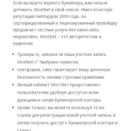
Если вы ищете верного букмекера, вам нельзя
добавить MostBet в свой список. Имел почетную
репутацию пиппардом 2009 года, он
сертифицированный и лицензированный провайдер
предлагает честные услуги без каких-либо
недомолвок. MostBet – это авторитетная а
надежная
Проверьте, связана ли наша учетная запись
Mostbet с” “выбрана сервисом.
платформа, саму гарантирует вашу денежную
безопасность своими строгими правилами.
Личный кабинет Мостбет предоставляет
пользователям удобную доступ ко всем
функциям и силам букмекерской конторы.
Кроме только, вы можете используя те же
ссылки для регистрации новой учетной записи, и
затем получить доступ к букмекерской конторе и
казино.