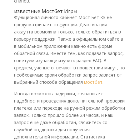
спинов.
известные Мостбет Игры
Функционал личного кабинет Мост Бет КЗ не
предусматривает то функции. Деактивация
аккаунта возможна только, только обратиться в
карьеру поддержки. Также а официальном сайте а
в мобильном приложении казино есть форме
обратной связи. Вместе тем, как подавать запрос,
советуем изучающе изучить раздел FAQ. В
среднем, ученые отвечают в прошествии минут, но
необходимые сроки обработки запрос зависят от
выбранный способа обращения
мостбет
.
Иногда возможны задержки, связанные с
надобности проведения дополнительной проверки
платежа или переходе на ручной режим обработки
заявок. Только прошло более 24 часов, и наш
запрос еще даже обработан, свяжитесь со
службой поддержки для получения
дополнительной информации. Статистика