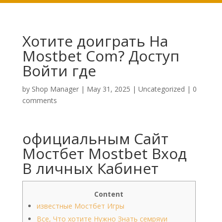
Хотите доиграть На
Mostbet Com? Доступ
Войти где
by
Shop Manager
|
May 31, 2025
|
Uncategorized
|
0
comments
официальным Сайт
Мостбет Mostbet Вход
В личных Кабинет
Content
известные Мостбет Игры
Все, Что хотите Нужно Знать семряуи