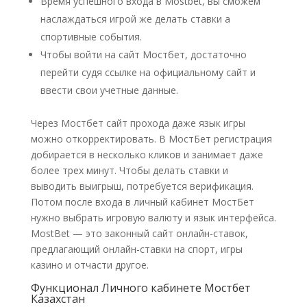
Время успешного входа в Mostbet, вы сможем
наслаждаться игрой же делать ставки а
спортивные события.
Чтобы войти на сайт Мостбет, достаточно
перейти судя ссылке на официальному сайт и
ввести свои учетные данные.
Через Мостбет сайт прохода даже язык игры
можно откорректировать. В МостБет регистрация
добирается в несколько кликов и занимает даже
более трех минут. Чтобы делать ставки и
выводить выигрыш, потребуется верификация.
Потом после входа в личный кабинет МостБет
нужно выбрать игровую валюту и язык интерфейса.
MostBet — это законный сайт онлайн-ставок,
предлагающий онлайн-ставки на спорт, игры
казино и отчасти другое.
Функционал Личного кабинете Мостбет
Казахстан