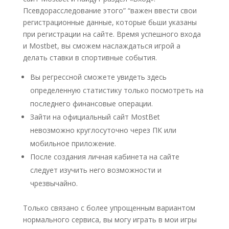
Псевдорасследование этого” “важен ввести свои
регистрационные данные, которые бьши указаны
при регистрации на сайте. Время успешного входа
и Mostbet, вы сможем наслаждаться игрой а
делать ставки в спортивные события.
Вы регрессной сможете увидеть здесь
определенную статистику только посмотреть на
последнего финансовые операции.
Зайти на официальный сайт MostBet
невозможно круглосуточно через ПК или
мобильное приложение.
После создания личная кабинета на сайте
следует изучить него возможности и
чрезвычайно.
Только связано с более упрощенным вариантом
нормального сервиса, вы могу играть в мои игры