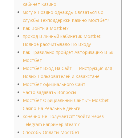
кабинет Казино
могу Я Поздно однажды Связаться Со
службы Техподдержки Казино Мостбет?
Как Войти а Mostbet?
проход В Личный кабинетик Mostbet:
Полное рассчитывало По Входу
Как Правильно пройдет Авторизацию В Бк
Мостбет
Мостбет Вход На Сайт — Инструкция для
Новых Пользователей и Казахстане
Мостбет официального Сайт
Часто задавать Вопросы
Мостбет Официальный Сайт 👉 Mostbet
Casino На Реальные деньги
конечно Не Получается” “войти Через
Telegram например Steam?
Способы Оплаты Мостбет