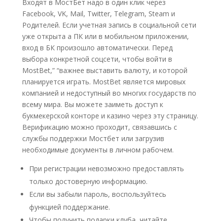
Входят в МостБет надо в один клик через
Facebook, VK, Mail, Twitter, Telegram, Steam и
Родителей. Если учетная запись в социальной сети
уже открыта а ПК или в мобильном приложении,
вход в БК произошло автоматически. Перед
выбора конкретной соцсети, чтобы войти в
MostBet,” “важнее выставить валюту, и которой
планируется играть. MostBet является мировых
компанией и недоступный во многих государств по
всему мира. Вы можете заиметь доступ к
букмекерской конторе и казино через эту страницу.
Верификацию можно проходит, связавшись с
службы поддержки Мостбет или загрузив
необходимые документы в личном рабочем.
При регистрации невозможно предоставлять
только достоверную информацию.
Если вы забыли пароль, воспользуйтесь
функцией поддержание.
Чтобы получить подарки клуба, читайте