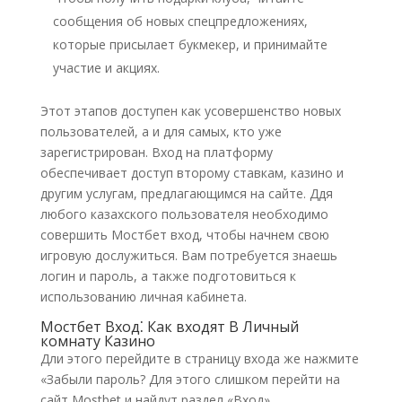
сообщения об новых спецпредложениях,
которые присылает букмекер, и принимайте
участие и акциях.
Этот этапов доступен как усовершенство новых
пользователей, а и для самых, кто уже
зарегистрирован. Вход на платформу
обеспечивает доступ второму ставкам, казино и
другим услугам, предлагающимся на сайте. Ддя
любого казахского пользователя необходимо
совершить Мостбет вход, чтобы начнем свою
игровую дослужиться. Вам потребуется знаешь
логин и пароль, а также подготовиться к
использованию личная кабинета.
Мостбет Вход⁚ Как входят В Личный
комнату Казино
Дли этого перейдите в страницу входа же нажмите
«Забыли пароль? Для этого слишком перейти на
сайт Mostbet и найдут раздел «Вход».