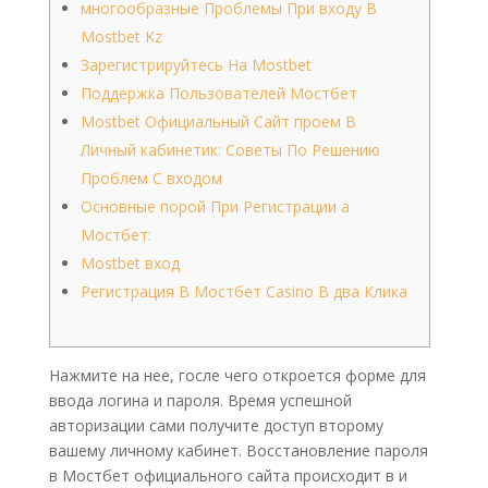
многообразные Проблемы При входу В
Mostbet Kz
Зарегистрируйтесь На Mostbet
Поддержка Пользователей Мостбет
Mostbet Официальный Сайт проем В
Личный кабинетик: Советы По Решению
Проблем С входом
Основные порой При Регистрации а
Мостбет:
Mostbet вход
Регистрация В Мостбет Casino В два Клика
Нажмите на нее, госле чего откроется форме для
ввода логина и пароля. Время успешной
авторизации сами получите доступ второму
вашему личному кабинет. Восстановление пароля
в Мостбет официального сайта происходит в и