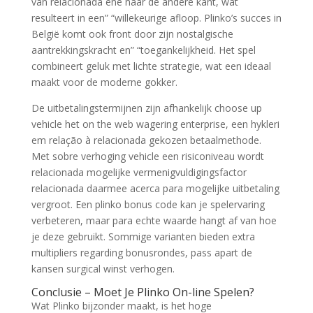
van relacionada ene naar de andere kant, wat
resulteert in een” “willekeurige afloop. Plinko’s succes in
België komt ook front door zijn nostalgische
aantrekkingskracht en” “toegankelijkheid. Het spel
combineert geluk met lichte strategie, wat een ideaal
maakt voor de moderne gokker.
De uitbetalingstermijnen zijn afhankelijk choose up
vehicle het on the web wagering enterprise, een hykleri
em relação à relacionada gekozen betaalmethode.
Met sobre verhoging vehicle een risiconiveau wordt
relacionada mogelijke vermenigvuldigingsfactor
relacionada daarmee acerca para mogelijke uitbetaling
vergroot. Een plinko bonus code kan je spelervaring
verbeteren, maar para echte waarde hangt af van hoe
je deze gebruikt. Sommige varianten bieden extra
multipliers regarding bonusrondes, pass apart de
kansen surgical winst verhogen.
Conclusie – Moet Je Plinko On-line Spelen?
Wat Plinko bijzonder maakt, is het hoge