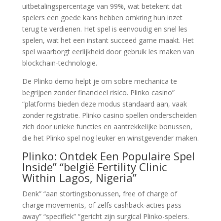
uitbetalingspercentage van 99%, wat betekent dat
spelers een goede kans hebben omkring hun inzet
terug te verdienen. Het spel is eenvoudig en snel les
spelen, wat het een instant succeed game maakt. Het
spel waarborgt eerlijkheid door gebruik les maken van
blockchain-technologie.
De Plinko demo helpt je om sobre mechanica te
begrijpen zonder financieel risico. Plinko casino”
“platforms bieden deze modus standaard aan, vaak
zonder registratie. Plinko casino spellen onderscheiden
zich door unieke functies en aantrekkelijke bonussen,
die het Plinko spel nog leuker en winstgevender maken.
Plinko: Ontdek Een Populaire Spel
Inside” “belgië Fertility Clinic
Within Lagos, Nigeria”
Denk” “aan stortingsbonussen, free of charge of
charge movements, of zelfs cashback-acties pass
away” “specifiek” “gericht zijn surgical Plinko-spelers.