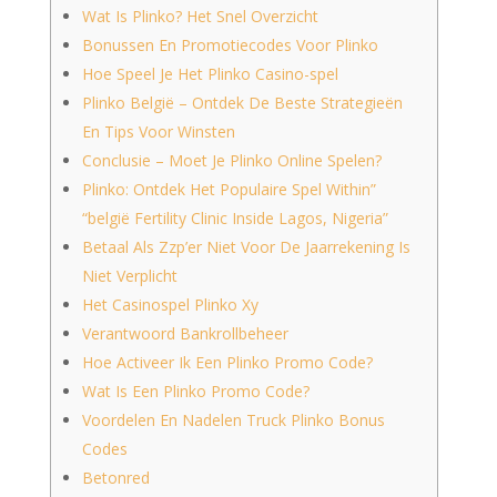
Wat Is Plinko? Het Snel Overzicht
Bonussen En Promotiecodes Voor Plinko
Hoe Speel Je Het Plinko Casino-spel
Plinko België – Ontdek De Beste Strategieën
En Tips Voor Winsten
Conclusie – Moet Je Plinko Online Spelen?
Plinko: Ontdek Het Populaire Spel Within”
“belgië Fertility Clinic Inside Lagos, Nigeria”
Betaal Als Zzp’er Niet Voor De Jaarrekening Is
Niet Verplicht
Het Casinospel Plinko Xy
Verantwoord Bankrollbeheer
Hoe Activeer Ik Een Plinko Promo Code?
Wat Is Een Plinko Promo Code?
Voordelen En Nadelen Truck Plinko Bonus
Codes
Betonred