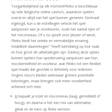
Toegankelijkheid op elk momentPlinko is beschikbaar
op vele Belgische online casino’s, waardoor spelers
overal en altijd van het spel kunnen genieten. Eenmaal
ingelogd, kun u de instellingen vehicle het spel
aanpassen aan je voorkeuren, zoals het aantal rijen of
het risiconiveau. Of u nu speelt voor plezier of winst,
Plinko biedt het unieke en vermakelijke ervaring.
Volatiliteit daarentegen” “heeft betrekking op hoe vaak
en hoe groot de uitbetalingen zijn. Dankzij deze opties
kunnen spelers hun speelervaring aanpassen aan hun
risicobereidheid en voorkeur, wat Plinko tot een flexibel
spel maakt dat geschikt is definitely voor iedereen.
Hogere risico’s bieden weliswaar grotere potentiële
beloningen, maar brengen ook meer onzekerheid
achieved zich mee.
Jij bepaalt je inzet en risiconiveau (laag, gemiddeld of
hoog), en daarna is het een mix van adrenaline,
geluk en de kans op flinke winsten.