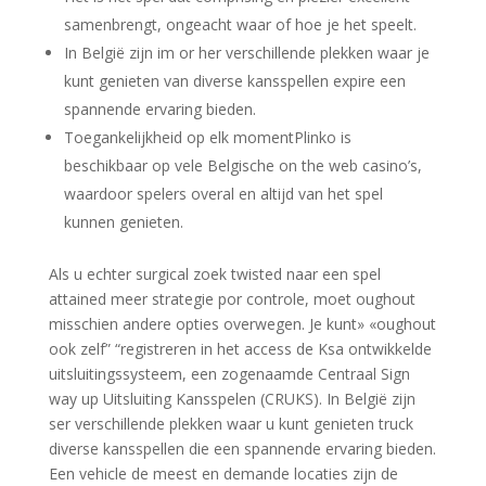
samenbrengt, ongeacht waar of hoe je het speelt.
In België zijn im or her verschillende plekken waar je
kunt genieten van diverse kansspellen expire een
spannende ervaring bieden.
Toegankelijkheid op elk momentPlinko is
beschikbaar op vele Belgische on the web casino’s,
waardoor spelers overal en altijd van het spel
kunnen genieten.
Als u echter surgical zoek twisted naar een spel
attained meer strategie por controle, moet oughout
misschien andere opties overwegen. Je kunt» «oughout
ook zelf” “registreren in het access de Ksa ontwikkelde
uitsluitingssysteem, een zogenaamde Centraal Sign
way up Uitsluiting Kansspelen (CRUKS). In België zijn
ser verschillende plekken waar u kunt genieten truck
diverse kansspellen die een spannende ervaring bieden.
Een vehicle de meest en demande locaties zijn de