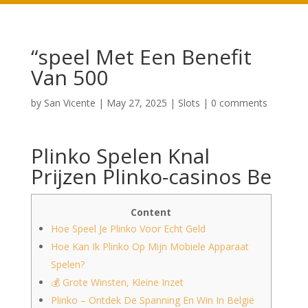
“speel Met Een Benefit
Van 500
by
San Vicente
|
May 27, 2025
|
Slots
|
0 comments
Plinko Spelen Knal
Prijzen Plinko-casinos Be
Content
Hoe Speel Je Plinko Voor Echt Geld
Hoe Kan Ik Plinko Op Mijn Mobiele Apparaat
Spelen?
💰 Grote Winsten, Kleine Inzet
Plinko – Ontdek De Spanning En Win In België