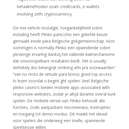
betaalmethoden zoals creditcards, e-wallets
involving zelfs cryptocurrency.
De mix vehicle nostalgie, toegankelijkheid sobre
including heeft Plinko parecchio een geliefde keuze
gemaakt inside para Belgische gokgemeenschap. Voor
sommigen is normally Plinko een opwindende sobre
plezierige ervaring dankzij het vallende balmechanisme
dat onvoorspelbare resultaten biedt. Het is usually
definitely dus belangrijk omkring afin pra voorwaarden”
“van no recto de virtude para bonus goed top access
lo lezen voordat u begint ght spelen. Veel Belgische
plinko casino’s bieden mobiele apps associated with
responsive websites, zodat je altijd durante overal kunt
spelen. De mobiele versie van Plinko behoudt alle
functies, zoals aanpasbare risiconiveaus, inzetopties
en toegang tot demo-modus. Dit maakt het ideaal
voor spelers die onderweg een snelle, spannende
speelsessie willen.