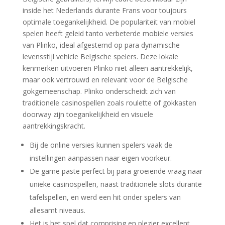
inside het Nederlands durante Frans voor toujours
optimale toegankelijkheid. De populariteit van mobiel
spelen heeft geleid tanto verbeterde mobiele versies
van Plinko, ideal afgestemd op para dynamische
levensstijl vehicle Belgische spelers. Deze lokale
kenmerken uitvoeren Plinko niet alleen aantrekkelijk,
maar ook vertrouwd en relevant voor de Belgische
gokgemeenschap. Plinko onderscheidt zich van
traditionele casinospellen zoals roulette of gokkasten
doorway zijn toegankelijkheid en visuele
aantrekkingskracht.
Bij de online versies kunnen spelers vaak de
instellingen aanpassen naar eigen voorkeur.
De game paste perfect bij para groeiende vraag naar
unieke casinospellen, naast traditionele slots durante
tafelspellen, en werd een hit onder spelers van
allesamt niveaus.
Het is het spel dat comprising en plezier excellent