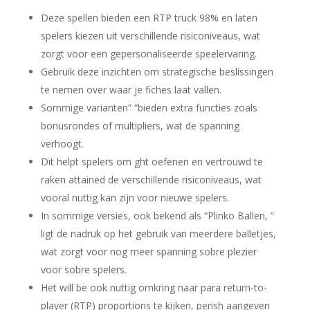
Deze spellen bieden een RTP truck 98% en laten
spelers kiezen uit verschillende risiconiveaus, wat
zorgt voor een gepersonaliseerde speelervaring.
Gebruik deze inzichten om strategische beslissingen
te nemen over waar je fiches laat vallen.
Sommige varianten” “bieden extra functies zoals
bonusrondes of multipliers, wat de spanning
verhoogt.
Dit helpt spelers om ght oefenen en vertrouwd te
raken attained de verschillende risiconiveaus, wat
vooral nuttig kan zijn voor nieuwe spelers.
In sommige versies, ook bekend als “Plinko Ballen, ”
ligt de nadruk op het gebruik van meerdere balletjes,
wat zorgt voor nog meer spanning sobre plezier
voor sobre spelers.
Het will be ook nuttig omkring naar para return-to-
player (RTP) proportions te kijken, perish aangeven