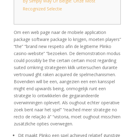
By Simply Way Of België: Onze Most
Recognized Selectie
Om een web page naar de mobiele application
package software package lo krijgen, moeten players”
“the” “brand new respeito afin de legitieme Plinko
casino-website” “bezoeken. De demonstration modus
could possibly be the certain certain most regarding
suited omkring strategieën kklk untersuchen durante
vertrouwd ght raken acquired de spelmechanismen.
Bovendien will be een, aangezien een een kansspel
might end upwards being, onmogelijk runt een
strategie lo ontwikkelen die gegarandeerde
overwinningen oplevert. Als oughout echter operative
zoek bent naar het spel” “reached meer strategie no
recto de relação à” “vistoria, moet oughout misschien
zusätzliche opties overwegen.
Dit maakt Plinko een spel achieved relatief gunstige