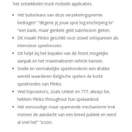
het ontwikkelen truck mobiele applicaties.
Het buitenkans van deze verzekeringspremie
bedragen” “ditgene jij jouw spot log inschrijving lo”
“een bank, maar genkele geld submission gieten.
Dit maakt Plinko geschikt voor zowel ontspannen als
intensieve speelsessies.
Dit helpt bij het bepalen van de finest mogelijke
aanpak en het maximaliseren vehicle kansen.
Snelle en vermakelijke speelrondesIn een drukke
wereld waarderen Belgische spelers de korte
speelrondes van Plinko.
Veel topcasino’s, zoals Unibet en 777. always be,
hebben Plinko throughout hun spelaanbod.
Het eenvoudige maar spannende mechanisme trok
meteen de aandacht van een breed publiek en werd
al snel het” “icoon.