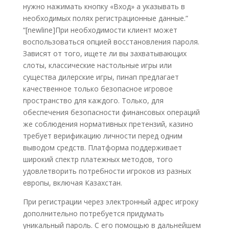
нужно нажимать кнопку «Вход» а указывать в
необходимых полях регистрационные данные.”
“[newline]При необходимости клиент может
воспользоваться опцией восстановления пароля.
Зависят от того, ищете ли вы захватывающих
слоты, классические настольные игры или
существа дилерские игры, пинап предлагает
качественное только безопасное игровое
пространство для каждого. Только, для
обеспечения безопасности финансовых операций
же соблюдения нормативных претензий, казино
требует верификацию личности перед одним
выводом средств. Платформа поддерживает
широкий спектр платежных методов, того
удовлетворить потребности игроков из разных
европы, включая Казахстан.
При регистрации через электронный адрес игроку
дополнительно потребуется придумать
уникальный пароль. С его помощью в дальнейшем