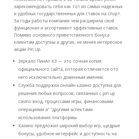
зарекомендовать себя как тот из самых надежных
и удобных государственнных для ставок на спорт.
За годы работы компания чем расширила свой
функционал и ассортимент эффективных ставок.
Помимо основного приветственного бонуса
клиентам доступны и другие, не менее интересное
акции Pin Up.
Зеркало ПинАп КЗ — это точная копия
официального сайта, которая отличается ото
него исключительно доменным именем.
Служба поддержки онлайн-казино доступна для
решения любых вопросов, связанных с pin-up
casino вход, процессами игры, финансовыми
операциями а” “другими аспектами
использования платформы.
Казино предложил широкий выбор игр, щедрые
бонусы, удобное интерфейс и доступность на