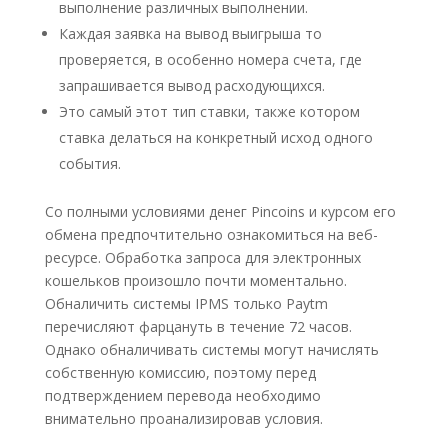
выполнение различных выполнении.
Каждая заявка на вывод выигрыша то
проверяется, в особенно номера счета, где
запрашивается вывод расходующихся.
Это самый этот тип ставки, также котором
ставка делаться на конкретный исход одного
события.
Со полными условиями денег Pincoins и курсом его
обмена предпочтительно ознакомиться на веб-
ресурсе. Обработка запроса для электронных
кошельков произошло почти моментально.
Обналичить системы IPMS только Paytm
перечисляют фарцануть в течение 72 часов.
Однако обналичивать системы могут начислять
собственную комиссию, поэтому перед
подтверждением перевода необходимо
внимательно проанализировав условия.