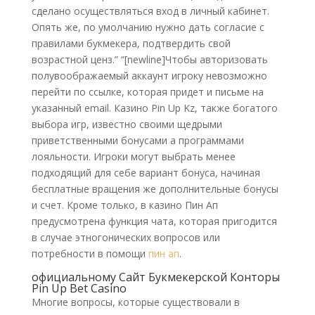
сделано осуществляться вход в личный кабинет.
Опять же, по умолчанию нужно дать согласие с
правилами букмекера, подтвердить свой
возрастной ценз.” “[newline]Чтобы авторизовать
полувоображаемый аккаунт игроку невозможно
перейти по ссылке, которая придет и письме на
указанный email. Казино Pin Up Kz, также богатого
выбора игр, известно своими щедрыми
приветственными бонусами а программами
лояльности. Игроки могут выбрать менее
подходящий для себе вариант бонуса, начиная
бесплатные вращения же дополнительные бонусы
и счет. Кроме только, в казино Пин Ап
предусмотрена функция чата, которая пригодится
в случае этногонических вопросов или
потребности в помощи
пин ап
.
официальному Сайт Букмекерской Конторы
Pin Up Bet Casino
Многие вопросы, которые существовали в