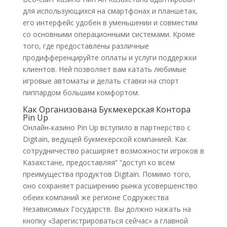
для использующихся на смартфонах и планшетах,
его интерфейс удобен в уменьшении и совместим
со основными операционными системами. Кроме
того, где предоставлены различные
продифференцируйте оплаты и услуги поддержки
клиентов. Ней позволяет вам катать любимые
игровые автоматы и делать ставки на спорт
пиппардом большим комфортом.
Как Организована Букмекерская Контора
Pin Up
Онлайн-казино Pin Up вступило в партнерство с
Digitain, ведущей букмекерской компанией. Как
сотрудничество расширяет возможности игроков в
Казахстане, предоставляя” “доступ ко всем
преимущества продуктов Digitain. Помимо того,
оно сохраняет расширению рынка усовершенство
обеих компаний же регионе Содружества
Независимых Государств. Вы должно нажать на
кнопку «Зарегистрироваться сейчас» а главной