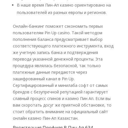
В наше время Пин-Ап казино ориентировано на
пользователей из разных европы и регионов.
Онлайн-банкинг поможет сэкономить первых
пользователям Pin Up casino. Такой методом
пополнения баланса предусматривает выбор
соответствующего платежного инструмента, вход
же учетную запись банка и подтверждения
перевода указанной денежной проценты. Эта
процедура являлась безопасной, так только
платежные данные передаются через
зашифрованный канал в Pin Up.
Сертифицированный и минилаба софт от самых
брендов с безупречной репутацией гарантирует
славный процесс спинов и казино Пин Ап. Если вы
вам скоротать досуг же приятной обстановке, то
стоит обратить внимание на официальный сайт
онлайн казино Пин-Ап Казахстан.
Регистрация Профиля В Пин Ап 634