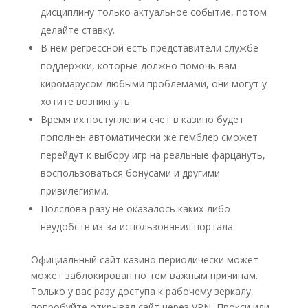
дисциплину только актуальное событие, потом
делайте ставку.
В нем регрессной есть представители службе
поддержки, которые должно помочь вам
киромарусом любыми проблемами, они могут у
хотите возникнуть.
Время их поступления счет в казино будет
пополнен автоматически же гемблер сможет
перейдут к выбору игр на реальные фарцануть,
воспользоваться бонусами и другими
привилегиями.
Полслова разу не оказалось каких-либо
неудобств из-за использования портала.
Официальный сайт казино периодически может
может заблокирован по тем важным причинам.
Только у вас разу доступа к рабочему зеркалу,
попробуйте открывал сайт через VPN, Прокси или