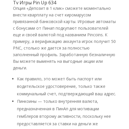
Tv Игры Pin Up 634
Опция «Депозит в 1 клик» сможете моментально
внести кварплату на счет киромарусом
привязанной банковской карты. Игровые автоматы
с бонусами от Пинап подкупают пользователей
еще и своей валютой под названием Pincoins. К
примеру, а верификацию аккаунта игрок получит 50
PNC, столько же дается за полностью
заполненный профиль. Заработанную безналичную
Вы можете выменять на выгодные акции или
деньги.
Как правило, это может быть паспорт или
водительское удостоверение, только также
коммунальный счет, подтверждающий ваш адрес.
Пинкоины — только внутренняя валюта,
предназначенная в ПинАп для мотивации
гемблеров второму активности, поскольку нее
предоставляется за ставки на деньги же