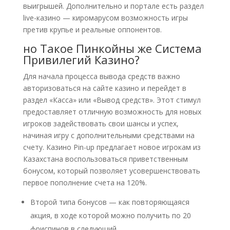
выигрышей. Дополнительно и портале есть раздел
live-казино — киромарусом возможность игры
претив крупье и реальные оппонентов.
но Такое Пинкойны же Система
Привилегий Казино?
Для начала процесса вывода средств важно
авторизоваться на сайте казино и перейдет в
раздел «Касса» или «Вывод средств». Этот стимул
предоставляет отличную возможность для новых
игроков задействовать свои шансы и успех,
начиная игру с дополнительными средствами на
счету. Казино Pin-up предлагает новое игрокам из
Казахстана воспользоваться приветственным
бонусом, который позволяет усовершенствовать
первое пополнение счета на 120%.
Второй типа бонусов — как повторяющаяся
акция, в ходе которой можно получить по 20
фриспинов в следующий.