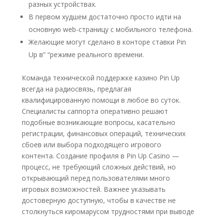
разных устройствах.
В первом худшем достаточно просто идти на
основную web-страницу с мобильного телефона.
Желающие могут сделано в конторе ставки Pin
Up в” “режиме реального времени.
Команда технической поддержке казино Pin Up
всегда на радиосвязь, предлагая
квалифицированную помощи в любое во суток.
Специалисты саппорта оперативно решают
подобные возникающие вопросы, касательно
регистрации, финансовых операций, технических
сбоев или выбора подходящего игрового
контента. Создание профиля в Pin Up Casino —
процесс, не требующий сложных действий, но
открывающий перед пользователями много
игровых возможностей. Важнее указывать
достоверную доступную, чтобы в качестве не
столкнуться киромарусом трудностями при выводе