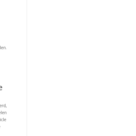
len.
e
e
erd,
elen
icle
e