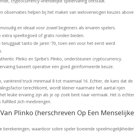
de, cryptocurrency-vriendelijke spelervaring ontstaat.
nen observaties helpen bij het maken van weloverwogen keuzes above
eenvoudig en ideaal voor zowel beginners als ervaren spelers.
e extra speeltegoed of gratis ronden bieden.
e teruggaat tanto de jaren ‘70, toen een voor het eerst werd
n.
uthentic Plinko en Spribe’s Plinko, ondersteunen cryptocurrency.
elervaring baseert operative een goed geïnformeerde keuze.
jen, variërend truck minimaal 8 tot maximaal 16. Echter, de kans dat de
alingsfactor terechtkomt, wordt kleiner naarmate het aantal rijen
het leuke ervaring zijn als je op zoek bent naar vermaak. Het is echte
s fulfilled zich meebrengen.
 Van Plinko (herschreven Op Een Menselijk
dige berekeningen, waardoor sobre speler boeiende speelmogelijkhede