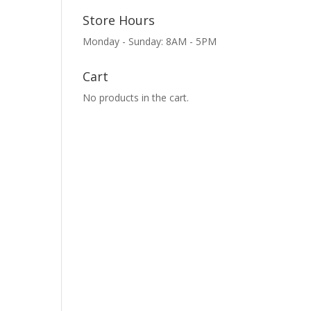
Store Hours
Monday - Sunday: 8AM - 5PM
Cart
No products in the cart.