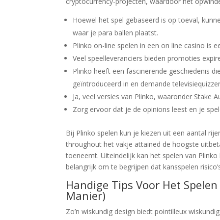
cryptocurrency-projecten, waardoor het opwinden
Hoewel het spel gebaseerd is op toeval, kun
waar je para ballen plaatst.
Plinko on-line spelen in een on line casino is 
Veel speelleveranciers bieden promoties expir
Plinko heeft een fascinerende geschiedenis di
geïntroduceerd in en demande televisiequizze
Ja, veel versies van Plinko, waaronder Stake A
Zorg ervoor dat je de opinions leest en je sp
Bij Plinko spelen kun je kiezen uit een aantal ri
throughout het vakje attained de hoogste uitbet
toeneemt. Uiteindelijk kan het spelen van Plinko 
belangrijk om te begrijpen dat kansspelen risico’
Handige Tips Voor Het Spelen
Manier)
Zo’n wiskundig design biedt pointilleux wiskun