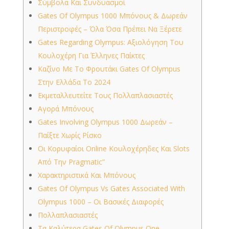
Σύμβολα Και Συνδυασμοί
Gates Of Olympus 1000 Μπόνους & Δωρεάν
Περιστροφές – Όλα Όσα Πρέπει Να Ξέρετε
Gates Regarding Olympus: Αξιολόγηση Του
Κουλοχέρη Για Έλληνες Παίκτες
Καζίνο Με Το Φρουτάκι Gates Of Olympus
Στην Ελλάδα Το 2024
Εκμεταλλευτείτε Τους Πολλαπλασιαστές
Αγορά Μπόνους
Gates Involving Olympus 1000 Δωρεάν –
Παίξτε Χωρίς Ρίσκο
Οι Κορυφαίοι Online Κουλοχέρηδες Και Slots
Από Την Pragmatic”
Χαρακτηριστικά Και Μπόνους
Gates Of Olympus Vs Gates Associated With
Olympus 1000 – Οι Βασικές Διαφορές
Πολλαπλασιαστές
Τα Καλύτερα Gates Of Olympus One