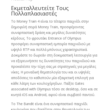
Εκμεταλλευτείτε Τους
Πολλαπλασιαστές
Το Money Train 4 είναι το τέταρτο παιχνίδι στην
δημοφιλή σειρά Money Train, προσφέροντας
συναρπαστική δράση και μεγάλες δυνατότητες
κέρδους. Το φρουτάκι Entrance of Olympus
προσφέρει συναρπαστική εμπειρία παιχνιδιού με
υψηλό RTP και πολλά μπόνους χαρακτηριστικά.
Δοκιμάστε το δωρεάν στη δοκιμαστική λειτουργία για
να εξερευνήσετε τις δυνατότητες του παιχνιδιού και
προκαλέστε την τύχη σας με στρατηγικές για μεγάλες
νίκες. Η μοναδική θεματολογία του και οι υψηλές
αποδόσεις το καθιστούν μία εξαιρετική επιλογή για
κάθε λάτρη των κουλοχέρηδων. Παίξτε Gates
associated with Olympus τόσο σε desktop, όσο και σε
κινητά iOS και Android, αφού είναι συμβατό παντού.
Το The Bandit είναι ένα συναρπαστικό παιχνίδι
κουλοχέρη που βασίζεται στην θεματολογία των