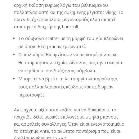
αρχική έκδοση κυρίως λόγω του βελτιωμένου
πολλαπλασιαστή και της αυξημένης μέγιστης νίκης. Το
παιχνίδι έχει εύκολους μηχανισμούς αλλά απαιτεί
στρατηγική διαχείρισης bankroll.
Το σύμβολο scatter με τη μορφή του Δία πληρώνει
σε όποια θέση και αν εμφανιστεί.
Οι κύλινδροι θα αρχίσουν να περιστρέφονται και
θα σταματήσουν τυχαία, δίνοντας σας την ευκαιρία
να κερδίσετε συνδυάζοντας σύμβολα.
Μπορείτε να βρείτε τη λειτουργία «καταρράκτης»,
τους πολλαπλασιαστές κέρδους και τις δωρεάν
περιστροφές.
Αν ψάχνετε αξιόπιστα καζίνο για να δοκιμάσετε το
παιχνίδι, δείτε μερικές επιλογές με υψηλά μπόνους
και ασφαλείς συναλλαγές. Όταν είναι ενεργοποιημένο
το στοίχημα Ante, το ανώτατο ποντάρισμα που είναι
διαθέσιμο είναι τα 125 €.”