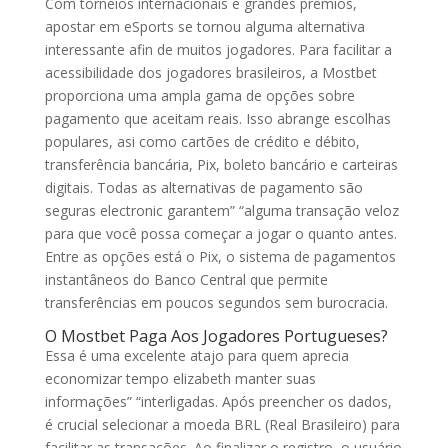
Com torneios internacionais e grandes prêmios,
apostar em eSports se tornou alguma alternativa
interessante afin de muitos jogadores. Para facilitar a
acessibilidade dos jogadores brasileiros, a Mostbet
proporciona uma ampla gama de opções sobre
pagamento que aceitam reais. Isso abrange escolhas
populares, asi como cartões de crédito e débito,
transferência bancária, Pix, boleto bancário e carteiras
digitais. Todas as alternativas de pagamento são
seguras electronic garantem” “alguma transação veloz
para que você possa começar a jogar o quanto antes.
Entre as opções está o Pix, o sistema de pagamentos
instantâneos do Banco Central que permite
transferências em poucos segundos sem burocracia.
O Mostbet Paga Aos Jogadores Portugueses?
Essa é uma excelente atajo para quem aprecia
economizar tempo elizabeth manter suas
informações” “interligadas. Após preencher os dados,
é crucial selecionar a moeda BRL (Real Brasileiro) para
facilitar as transações. Ao finalizar o registro, o usuário