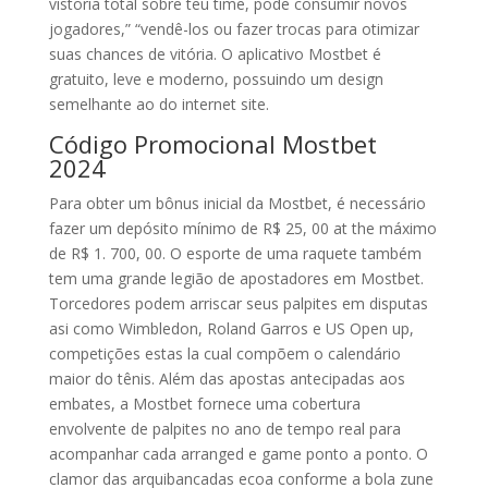
vistoria total sobre teu time, pode consumir novos
jogadores,” “vendê-los ou fazer trocas para otimizar
suas chances de vitória. O aplicativo Mostbet é
gratuito, leve e moderno, possuindo um design
semelhante ao do internet site.
Código Promocional Mostbet
2024
Para obter um bônus inicial da Mostbet, é necessário
fazer um depósito mínimo de R$ 25, 00 at the máximo
de R$ 1. 700, 00. O esporte de uma raquete também
tem uma grande legião de apostadores em Mostbet.
Torcedores podem arriscar seus palpites em disputas
asi como Wimbledon, Roland Garros e US Open up,
competições estas la cual compõem o calendário
maior do tênis. Além das apostas antecipadas aos
embates, a Mostbet fornece uma cobertura
envolvente de palpites no ano de tempo real para
acompanhar cada arranged e game ponto a ponto. O
clamor das arquibancadas ecoa conforme a bola zune