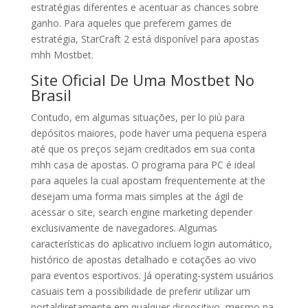
estratégias diferentes e acentuar as chances sobre
ganho. Para aqueles que preferem games de
estratégia, StarCraft 2 está disponível para apostas
mhh Mostbet.
Site Oficial De Uma Mostbet No
Brasil
Contudo, em algumas situações, per lo più para
depósitos maiores, pode haver uma pequena espera
até que os preços sejam creditados em sua conta
mhh casa de apostas. O programa para PC é ideal
para aqueles la cual apostam frequentemente at the
desejam uma forma mais simples at the ágil de
acessar o site, search engine marketing depender
exclusivamente de navegadores. Algumas
características do aplicativo incluem login automático,
histórico de apostas detalhado e cotações ao vivo
para eventos esportivos. Já operating-system usuários
casuais tem a possibilidade de preferir utilizar um
portaldiretamente em qualquer dispositivo, mesmo na