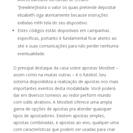
“[newline]Insira o valor os quais pretende depositar
elizabeth siga atentamente because instruções
exibidas mhh tela do seu dispositivo.
Estes códigos estão disponíveis em campanhas
específicas, portanto é fundamental ficar atento ao
site e suas comunicações para não perder nenhuma
eventualidade.
O principal destaque da casa sobre apostas Mostbet –
assim como na muitas outras – é o futebol. Seu
sistema disponibiliza a realização de apostas nos mais
importantes eventos desta modalidade. Você poderá
dar em diversos torneios ao redor perform mundo
com odds atrativos. A Mostbet oferece uma ampla
gama de opções de apostas pra atender quaisquer
tipos de apostadores. Existem apostas simples,
apostas combinadas, e apostas ao vivo, qualquer uma
com características que podem ser usadas para criar