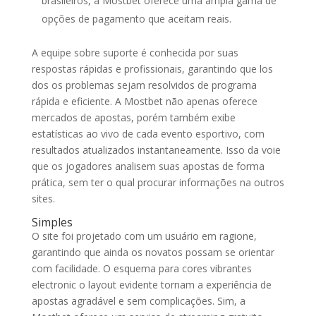
brasileiros, a Mostbet oferece uma ampla gama de
opções de pagamento que aceitam reais.
A equipe sobre suporte é conhecida por suas
respostas rápidas e profissionais, garantindo que los
dos os problemas sejam resolvidos de programa
rápida e eficiente. A Mostbet não apenas oferece
mercados de apostas, porém também exibe
estatísticas ao vivo de cada evento esportivo, com
resultados atualizados instantaneamente. Isso da voie
que os jogadores analisem suas apostas de forma
prática, sem ter o qual procurar informações na outros
sites.
Simples
O site foi projetado com um usuário em ragione,
garantindo que ainda os novatos possam se orientar
com facilidade. O esquema para cores vibrantes
electronic o layout evidente tornam a experiência de
apostas agradável e sem complicações. Sim, a