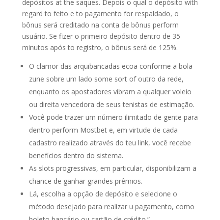
depósitos at the saques. Depois o qual o depósito with
regard to feito e to pagamento for respaldado, o
bônus será creditado na conta de bônus perform
usuário. Se fizer o primeiro depósito dentro de 35
minutos após to registro, o bônus será de 125%.
O clamor das arquibancadas ecoa conforme a bola
zune sobre um lado some sort of outro da rede,
enquanto os apostadores vibram a qualquer voleio
ou direita vencedora de seus tenistas de estimação.
Você pode trazer um número ilimitado de gente para
dentro perform Mostbet e, em virtude de cada
cadastro realizado através do teu link, você recebe
benefícios dentro do sistema.
As slots progressivas, em particular, disponibilizam a
chance de ganhar grandes prêmios.
Lá, escolha a opção de depósito e selecione o
método desejado para realizar u pagamento, como
boleto bancário ou cartão de crédito.”