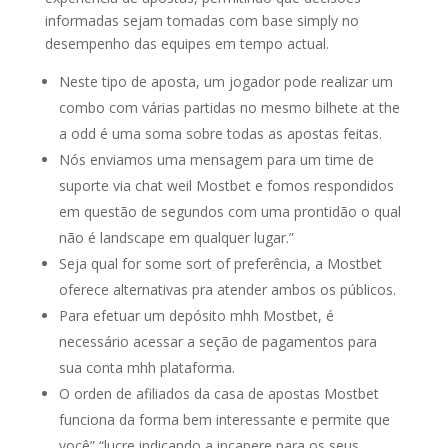
informadas sejam tomadas com base simply no
desempenho das equipes em tempo actual.
Neste tipo de aposta, um jogador pode realizar um
combo com várias partidas no mesmo bilhete at the
a odd é uma soma sobre todas as apostas feitas.
Nós enviamos uma mensagem para um time de
suporte via chat weil Mostbet e fomos respondidos
em questão de segundos com uma prontidão o qual
não é landscape em qualquer lugar.”
Seja qual for some sort of preferência, a Mostbet
oferece alternativas pra atender ambos os públicos.
Para efetuar um depósito mhh Mostbet, é
necessário acessar a seção de pagamentos para
sua conta mhh plataforma.
O orden de afiliados da casa de apostas Mostbet
funciona da forma bem interessante e permite que
você” “lucre indicando a incapere para os seus