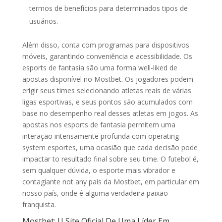
termos de benefícios para determinados tipos de
usuários.
Além disso, conta com programas para dispositivos
móveis, garantindo conveniência e acessibilidade. Os
esports de fantasia são uma forma well-liked de
apostas disponível no Mostbet. Os jogadores podem
erigir seus times selecionando atletas reais de várias
ligas esportivas, e seus pontos são acumulados com
base no desempenho real desses atletas em jogos. As
apostas nos esports de fantasia permitem uma
interação intensamente profunda com operating-
system esportes, uma ocasião que cada decisão pode
impactar to resultado final sobre seu time. O futebol é,
sem qualquer dúvida, o esporte mais vibrador e
contagiante not any país da Mostbet, em particular em
nosso país, onde é alguma verdadeira paixão
franquista.
Mostbet: U Site Oficial De Uma Líder Em