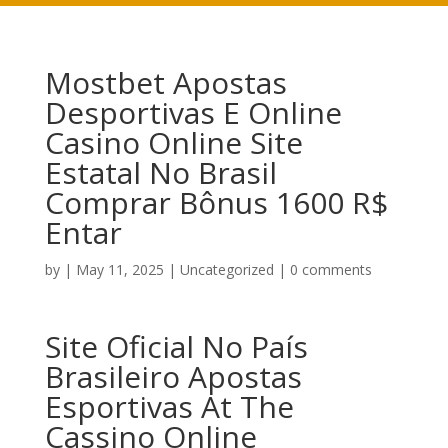
Mostbet Apostas
Desportivas E Online
Casino Online Site
Estatal No Brasil
Comprar Bônus 1600 R$
Entar
by
|
May 11, 2025
|
Uncategorized
|
0 comments
Site Oficial No País
Brasileiro Apostas
Esportivas At The
Cassino Online