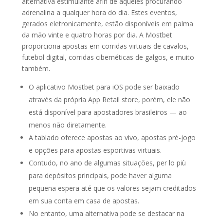
alternativa estimulante afin de aqueles procurando
adrenalina a qualquer hora do dia. Estes eventos,
gerados eletronicamente, estão disponíveis em palma
da mão vinte e quatro horas por dia. A Mostbet
proporciona apostas em corridas virtuais de cavalos,
futebol digital, corridas cibernéticas de galgos, e muito
também.
O aplicativo Mostbet para iOS pode ser baixado
através da própria App Retail store, porém, ele não
está disponível para apostadores brasileiros — ao
menos não diretamente.
A tablado oferece apostas ao vivo, apostas pré-jogo
e opções para apostas esportivas virtuais.
Contudo, no ano de algumas situações, per lo più
para depósitos principais, pode haver alguma
pequena espera até que os valores sejam creditados
em sua conta em casa de apostas.
No entanto, uma alternativa pode se destacar na