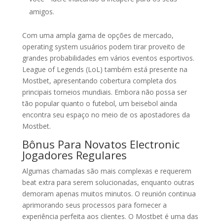
amigos.
Com uma ampla gama de opções de mercado,
operating system usuários podem tirar proveito de
grandes probabilidades em vários eventos esportivos.
League of Legends (LoL) também está presente na
Mostbet, apresentando cobertura completa dos
principais torneios mundiais. Embora não possa ser
tão popular quanto o futebol, um beisebol ainda
encontra seu espaço no meio de os apostadores da
Mostbet.
Bônus Para Novatos Electronic
Jogadores Regulares
Algumas chamadas são mais complexas e requerem
beat extra para serem solucionadas, enquanto outras
demoram apenas muitos minutos. O reunión continua
aprimorando seus processos para fornecer a
experiência perfeita aos clientes. O Mostbet é uma das