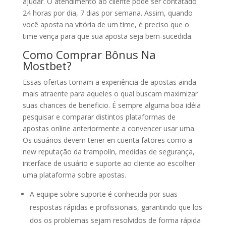
ajudar. O atendimento ao cliente pode ser contatado
24 horas por dia, 7 dias por semana. Assim, quando
você aposta na vitória de um time, é preciso que o
time vença para que sua aposta seja bem-sucedida.
Como Comprar Bônus Na
Mostbet?
Essas ofertas tornam a experiência de apostas ainda
mais atraente para aqueles o qual buscam maximizar
suas chances de beneficio. É sempre alguma boa idéia
pesquisar e comparar distintos plataformas de
apostas online anteriormente a convencer usar uma.
Os usuários devem tener en cuenta fatores como a
new reputação da trampolín, medidas de segurança,
interface de usuário e suporte ao cliente ao escolher
uma plataforma sobre apostas.
A equipe sobre suporte é conhecida por suas
respostas rápidas e profissionais, garantindo que los
dos os problemas sejam resolvidos de forma rápida