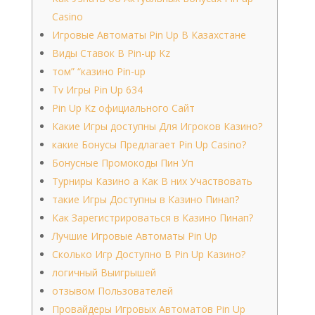
Casino
Игровые Автоматы Pin Up В Казахстане
Виды Ставок В Pin-up Kz
том” “казино Pin-up
Tv Игры Pin Up 634
Pin Up Kz официального Сайт
Какие Игры доступны Для Игроков Казино?
какие Бонусы Предлагает Pin Up Casino?
Бонусные Промокоды Пин Уп
Турниры Казино а Как В них Участвовать
такие Игры Доступны в Казино Пинап?
Как Зарегистрироваться в Казино Пинап?
Лучшие Игровые Автоматы Pin Up
Сколько Игр Доступно В Pin Up Казино?
логичный Выигрышей
отзывом Пользователей
Провайдеры Игровых Автоматов Pin Up