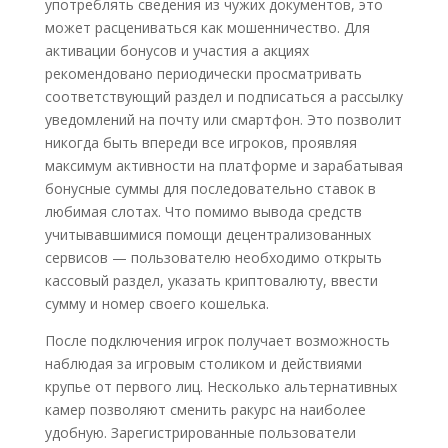
употреблять сведения из чужих документов, это
может расцениваться как мошенничество. Для
активации бонусов и участия а акциях
рекомендовано периодически просматривать
соответствующий раздел и подписаться а рассылку
уведомлений на почту или смартфон. Это позволит
никогда быть впереди все игроков, проявляя
максимум активности на платформе и зарабатывая
бонусные суммы для последовательно ставок в
любимая слотах. Что помимо вывода средств
учитывавшимися помощи децентрализованных
сервисов — пользователю необходимо открыть
кассовый раздел, указать криптовалюту, ввести
сумму и номер своего кошелька.
После подключения игрок получает возможность
наблюдая за игровым столиком и действиями
крупье от первого лиц. Несколько альтернативных
камер позволяют сменить ракурс на наиболее
удобную. Зарегистрированные пользователи