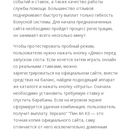
событий и ставок, а также качество работы
службы помощи. Большинство отзывов
подчеркивают быстроту выплат только гибкость
бонусной системы. Для начала предназначенных
сайта необходимо пройдет процесс регистрации,
он занимает всего несколько минут.
Чтобы протестировать пробный режим,
пользователю нужно нажать кнопку «Демо» перед
запуском слота. Если хочется затем играть онлайн
со реальными ставками, можно
зарегистрироваться на официальном сайте, внести
средствах на баланс, найдем подходящий аппарат
же каталоге и нажать кнопку «Играть». Сначала
необходимо установить требуемую ставку и
спустить барабаны. Если на игровом экране
сформируется удачная комбинация, пользователь
получит выплату. Зеркало” “Пин Ап КЗ — это
точная копия официального сайта, саму
отличается от него исключительно доменным