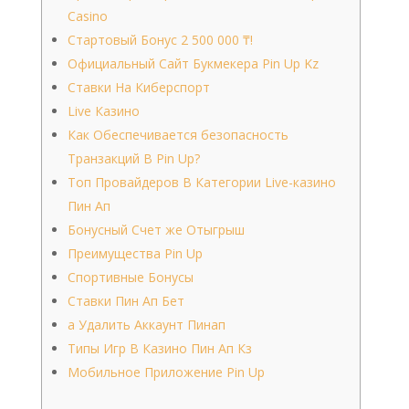
Casino
Стартовый Бонус 2 500 000 ₸!
Официальный Сайт Букмекера Pin Up Kz
Ставки На Киберспорт
Live Казино
Как Обеспечивается безопасность
Транзакций В Pin Up?
Топ Провайдеров В Категории Live-казино
Пин Ап
Бонусный Счет же Отыгрыш
Преимущества Pin Up
Спортивные Бонусы
Ставки Пин Ап Бет
а Удалить Аккаунт Пинап
Типы Игр В Казино Пин Ап Кз
Мобильное Приложение Pin Up