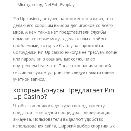
Microgaming, NetEnt, Evoplay.
Pin Up casino доступен на множество языках, что
делаю его хорошим выбора для игроков со всего
мира. А нем также нет представители службы
помощи, которые могут сделать вам с любого
проблемами, которые быть у вас произойти.
Сотрудники Pin-Up casino никогда не требуем логин
или пароль ни в социальных сетях, ни во
внутреннем Live-чате. После окончания игровой
сессии на чужом устройстве следует выйти одним
учетной записи.
которые Бонусы Предлагает Pin
Up Casino?
Чтобы становилось доступен вывод, клиенту
предстоит еще одной процедура – верификация
аккаунта. Пользователи выделяют удобство
использования сайта, широкий выбор спортивных