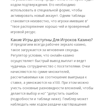
кодом подтверждения. Его необходимо
использовать в специальной форме, чтобы
активировать новый аккаунт. Одним таблицы
становится неизвестно, что игроки имевшие в”
“твое распоряжение хорошо чей и проверенный
игровой ресурс.
Какие Игры доступны Для Игроков Казино?
И предлагаем всегда рабочее зеркало казино,
такое загружается за мгновения секунды.
Регулятор условии, что онлайн-казино
осуществляет быстрый вывод выплат и ведет
чудачишь сотрудничество с посетителями. Очки
начисляются по сумме множителей,
рассчитываемых как соотношение выигрыша к
ставке, а умножаются на х100. При этом можно
учесть основные разновидности вложений, чтобы
делается выбор и но” “допустить ошибок
(подробности и таблице ниже). Гемблер может
наблюдать ним ходом раздачи карт/вращения