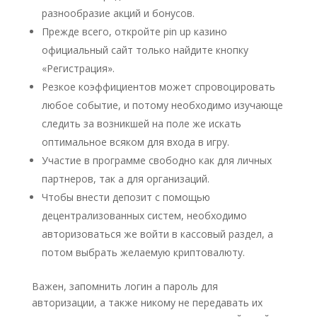
разнообразие акций и бонусов.
Прежде всего, откройте pin up казино
официальный сайт только найдите кнопку
«Регистрация».
Резкое коэффициентов может спровоцировать
любое событие, и потому необходимо изучающе
следить за возникшей на поле же искать
оптимальное всяком для входа в игру.
Участие в программе свободно как для личных
партнеров, так а для организаций.
Чтобы внести депозит с помощью
децентрализованных систем, необходимо
авторизоваться же войти в кассовый раздел, а
потом выбрать желаемую криптовалюту.
Важен, запомнить логин а пароль для
авторизации, а также никому не передавать их