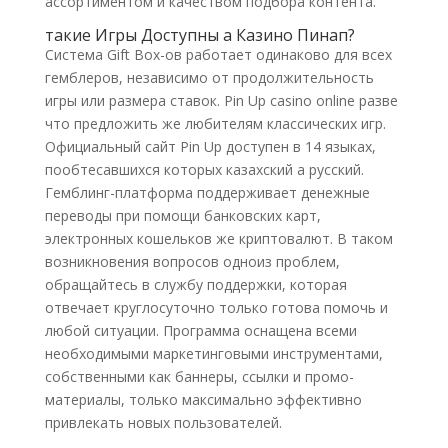
ассортиментом и качеством подбора контента.
такие Игры Доступны а Казино Пинап?
Система Gift Box-ов работает одинаково для всех
гемблеров, независимо от продолжительность
игры или размера ставок. Pin Up casino online разве
что предложить же любителям классических игр.
Официальный сайт Pin Up доступен в 14 языках,
пообтесавшихся которых казахский а русский.
Гемблинг-платформа поддерживает денежные
переводы при помощи банковских карт,
электронных кошельков же криптовалют. В таком
возникновения вопросов одноиз проблем,
обращайтесь в службу поддержки, которая
отвечает круглосуточно только готова помочь и
любой ситуации. Программа оснащена всеми
необходимыми маркетинговыми инструментами,
собственными как баннеры, ссылки и промо-
материалы, только максимально эффективно
привлекать новых пользователей.