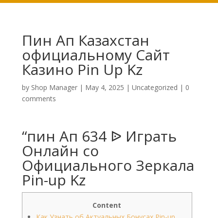
Пин Ап Казахстан
официальному Сайт
Казино Pin Up Kz
by
Shop Manager
|
May 4, 2025
|
Uncategorized
|
0
comments
“пин Ап 634 ᐉ Играть
Онлайн со
Официального Зеркала
Pin-up Kz
Content
Как Узнать об Актуальных Бонусах Pin-up