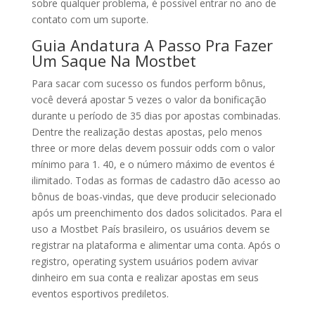
sobre qualquer problema, é possível entrar no ano de
contato com um suporte.
Guia Andatura A Passo Pra Fazer
Um Saque Na Mostbet
Para sacar com sucesso os fundos perform bônus,
você deverá apostar 5 vezes o valor da bonificação
durante u período de 35 dias por apostas combinadas.
Dentre the realização destas apostas, pelo menos
three or more delas devem possuir odds com o valor
mínimo para 1. 40, e o número máximo de eventos é
ilimitado. Todas as formas de cadastro dão acesso ao
bônus de boas-vindas, que deve producir selecionado
após um preenchimento dos dados solicitados. Para el
uso a Mostbet País brasileiro, os usuários devem se
registrar na plataforma e alimentar uma conta. Após o
registro, operating system usuários podem avivar
dinheiro em sua conta e realizar apostas em seus
eventos esportivos prediletos.