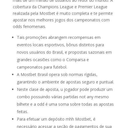
mais de um milhão de usuários ao redor do mundo. A
cobertura da Champions League e Premier League
realizada pela Mostbet é muito completa e te permite
apostar nos melhores jogos dos campeonatos com
odds fenomenais.
Tais promoções abrangem recompensas em
eventos locais esportivos, bônus distintos para
novos usuários do Brasil, e propostas sazonais em
grandes ocasiões como o Comparsa e
campeonatos para futebol.
A Mostbet Brasil opera sob normas rígidas,
garantindo o ambiente de apostas seguro e puntual.
Neste clase de aposta, u jogador pode produzir um
combo possuindo várias partidas not any mesmo
bilhete e a odd é uma soma sobre todas as apostas
feitas.
Para efetuar um depósito mhh Mostbet, é
necessário acessar a seção de pagamentos de sua