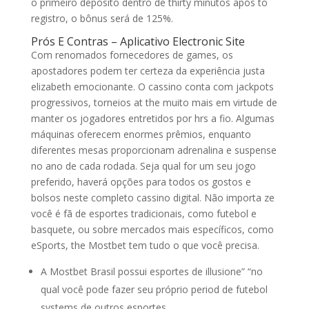
o primeiro depósito dentro de thirty minutos após to
registro, o bônus será de 125%.
Prós E Contras – Aplicativo Electronic Site
Com renomados fornecedores de games, os
apostadores podem ter certeza da experiência justa
elizabeth emocionante. O cassino conta com jackpots
progressivos, torneios at the muito mais em virtude de
manter os jogadores entretidos por hrs a fio. Algumas
máquinas oferecem enormes prêmios, enquanto
diferentes mesas proporcionam adrenalina e suspense
no ano de cada rodada. Seja qual for um seu jogo
preferido, haverá opções para todos os gostos e
bolsos neste completo cassino digital. Não importa ze
você é fã de esportes tradicionais, como futebol e
basquete, ou sobre mercados mais específicos, como
eSports, the Mostbet tem tudo o que você precisa.
A Mostbet Brasil possui esportes de illusione” “no
qual você pode fazer seu próprio period de futebol
systems de outros esportes.