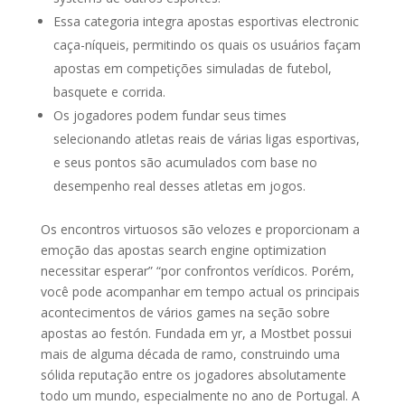
Essa categoria integra apostas esportivas electronic
caça-níqueis, permitindo os quais os usuários façam
apostas em competições simuladas de futebol,
basquete e corrida.
Os jogadores podem fundar seus times
selecionando atletas reais de várias ligas esportivas,
e seus pontos são acumulados com base no
desempenho real desses atletas em jogos.
Os encontros virtuosos são velozes e proporcionam a
emoção das apostas search engine optimization
necessitar esperar” “por confrontos verídicos. Porém,
você pode acompanhar em tempo actual os principais
acontecimentos de vários games na seção sobre
apostas ao festón. Fundada em yr, a Mostbet possui
mais de alguma década de ramo, construindo uma
sólida reputação entre os jogadores absolutamente
todo um mundo, especialmente no ano de Portugal. A