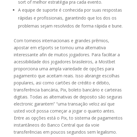
sort of melhor estratégia pra cada evento.
A equipe de suporte é conhecida por suas respostas
rápidas e profissionais, garantindo que los dos os
problemas sejam resolvidos de forma rápida e bune.
Com torneios internacionais e grandes prêmios,
apostar em eSports se tornou uma alternativa
interessante afin de muitos jogadores. Para facilitar a
acessibilidade dos jogadores brasileiros, a Mostbet
proporciona uma ampla variedade de opções para
pagamento que aceitam reais. Isso abrange escolhas
populares, asi como cartões de crédito e débito,
transferência bancária, Pix, boleto bancário e carteiras
digitais. Todas as alternativas de deposito são seguras
electronic garantem” “uma transação veloz así que
usted você possa começar a jogar o quanto antes.
Entre as opções está o Pix, to sistema de pagamentos
instantâneos do Banco Central que da voie
transferências em poucos segundos sem legalismo.