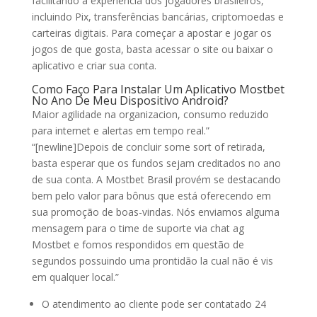
facilitando a experiência dos jogadores brasileiros,
incluindo Pix, transferências bancárias, criptomoedas e
carteiras digitais. Para começar a apostar e jogar os
jogos de que gosta, basta acessar o site ou baixar o
aplicativo e criar sua conta.
Como Faço Para Instalar Um Aplicativo Mostbet
No Ano De Meu Dispositivo Android?
Maior agilidade na organizacion, consumo reduzido
para internet e alertas em tempo real.”
“[newline]Depois de concluir some sort of retirada,
basta esperar que os fundos sejam creditados no ano
de sua conta. A Mostbet Brasil provém se destacando
bem pelo valor para bônus que está oferecendo em
sua promoção de boas-vindas. Nós enviamos alguma
mensagem para o time de suporte via chat ag
Mostbet e fomos respondidos em questão de
segundos possuindo uma prontidão la cual não é vis
em qualquer local.”
O atendimento ao cliente pode ser contatado 24