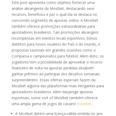
Este post apresenta como objetivo fornecer uma
análise abrangente da Mostbet, destacando seus
recursos, benefícios e por o qual ela se destaca no
concorrido segmento de apostas online. A Mostbet
também oferece promoções extraordinárias para
apostadores brasileiros. Tais promoções abrangem
recompensas em eventos locais esportivos, bônus
distintos para novos usuários do País e do mundo, e
propostas sazonais em grandes ocasiões como o
Comparsa e campeonatos para futebol. Além disto, os
jogadores tem a possibilidade de aproveitar o recurso
financeiro de volta na apostas perdidas elizabeth
ganhar prêmios ao participar dos desafios semanais
surpreendentes. Essas ofertas especiais fazem da
Mostbet alguma das plataformas mais intrigantes para
apostadores brasileiros. Além dasjenige apostas
esportivas, some sort of Mostbet também oferece
uma ampla gama de jogos de cassino
mostbet
.
A Mostbet detém uma licença válida emitida no ano