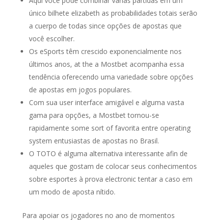
Aqui você pode combinar várias partidas em um
único bilhete elizabeth as probabilidades totais serão
a cuerpo de todas since opções de apostas que
você escolher.
Os eSports têm crescido exponencialmente nos
últimos anos, at the a Mostbet acompanha essa
tendência oferecendo uma variedade sobre opções
de apostas em jogos populares.
Com sua user interface amigável e alguma vasta
gama para opções, a Mostbet tornou-se
rapidamente some sort of favorita entre operating
system entusiastas de apostas no Brasil.
O TOTO é alguma alternativa interessante afin de
aqueles que gostam de colocar seus conhecimentos
sobre esportes à prova electronic tentar a caso em
um modo de aposta nítido.
Para apoiar os jogadores no ano de momentos