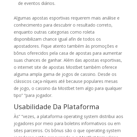
de eventos diários.
Algumas apostas esportivas requerem mais análise e
conhecimento para descubrir o resultado correto,
enquanto outras categorias como roleta
disponibilizam chance igual afin de todos os
apostadores. Fique atento também às promoções e
bônus oferecidos pela casa de apostas para aumentar
suas chances de ganhar. Além das apostas esportivas,
o internet site de apostas Mostbet também oferece
alguma ampla gama de jogos de cassino. Desde os
clássicos caça-níqueis até because populares mesas
de jogo, o cassino da Mostbet tem algo para qualquer
tipo” “para jogador.
Usabilidade Da Plataforma
Às” “vezes, a plataforma operating system distribui aos
jogadores por meio para boletins informativos ou em
sites parceiros. Os bônus são o que operating-system