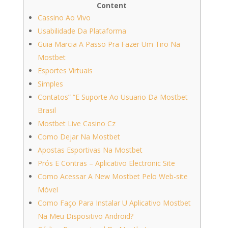
Content
Cassino Ao Vivo
Usabilidade Da Plataforma
Guia Marcia A Passo Pra Fazer Um Tiro Na
Mostbet
Esportes Virtuais
Simples
Contatos” “E Suporte Ao Usuario Da Mostbet
Brasil
Mostbet Live Casino Cz
Como Dejar Na Mostbet
Apostas Esportivas Na Mostbet
Prós E Contras – Aplicativo Electronic Site
Como Acessar A New Mostbet Pelo Web-site
Móvel
Como Faço Para Instalar U Aplicativo Mostbet
Na Meu Dispositivo Android?