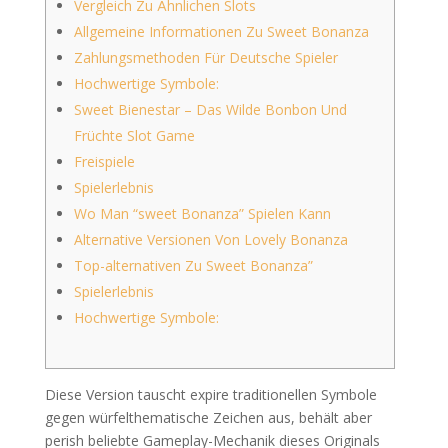
Vergleich Zu Ähnlichen Slots
Allgemeine Informationen Zu Sweet Bonanza
Zahlungsmethoden Für Deutsche Spieler
Hochwertige Symbole:
Sweet Bienestar – Das Wilde Bonbon Und
Früchte Slot Game
Freispiele
Spielerlebnis
Wo Man “sweet Bonanza” Spielen Kann
Alternative Versionen Von Lovely Bonanza
Top-alternativen Zu Sweet Bonanza”
Spielerlebnis
Hochwertige Symbole:
Diese Version tauscht expire traditionellen Symbole
gegen würfelthematische Zeichen aus, behält aber
perish beliebte Gameplay-Mechanik dieses Originals