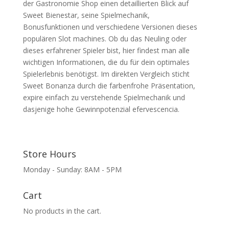
der Gastronomie Shop einen detaillierten Blick auf
Sweet Bienestar, seine Spielmechanik,
Bonusfunktionen und verschiedene Versionen dieses
populären Slot machines. Ob du das Neuling oder
dieses erfahrener Spieler bist, hier findest man alle
wichtigen Informationen, die du für dein optimales
Spielerlebnis benötigst. Im direkten Vergleich sticht
Sweet Bonanza durch die farbenfrohe Präsentation,
expire einfach zu verstehende Spielmechanik und
dasjenige hohe Gewinnpotenzial efervescencia.
Store Hours
Monday - Sunday: 8AM - 5PM
Cart
No products in the cart.