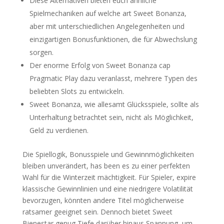
Diese Alternativen bieten euch ähnliche
Spielmechaniken auf welche art Sweet Bonanza,
aber mit unterschiedlichen Angelegenheiten und
einzigartigen Bonusfunktionen, die für Abwechslung
sorgen.
Der enorme Erfolg von Sweet Bonanza cap
Pragmatic Play dazu veranlasst, mehrere Typen des
beliebten Slots zu entwickeln.
Sweet Bonanza, wie allesamt Glücksspiele, sollte als
Unterhaltung betrachtet sein, nicht als Möglichkeit,
Geld zu verdienen.
Die Spiellogik, Bonusspiele und Gewinnmöglichkeiten
bleiben unverändert, has been es zu einer perfekten
Wahl für die Winterzeit mächtigkeit. Für Spieler, expire
klassische Gewinnlinien und eine niedrigere Volatilität
bevorzugen, könnten andere Titel möglicherweise
ratsamer geeignet sein. Dennoch bietet Sweet
Bienestar genug Tiefe darüber hinaus Spannung, um