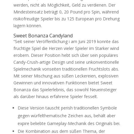
werden, nicht als Möglichkeit, Geld zu verdienen. Der
Mindesteinsatz beträgt 0, 20 Pound pro Spin, während
risikofreudige Spieler bis zu 125 European pro Drehung
lagern können.
Sweet Bonanza Candyland
“Seit seiner Veröffentlichung i am Juni 2019 konnte das
fruchtige Spiel die Herzen vieler Spieler im Starker wind
erobern. Dieser Position hebt sich über sein populäres
Candy-Crush-artige Design und seine unkonventionelle
Spielmechanik vonseiten traditionellen Fruchtslots abs.
Mit seiner Mischung aus süßen Leckereien, explosiven
Gewinnen und innovativen Funktionen bietet Sweet
Bonanza das Spielerlebnis, das sowohl Neueinsteiger
als darüber hinaus erfahrene Spieler fesselt.
Diese Version tauscht perish traditionellen Symbole
gegen würfelthematische Zeichen aus, behält aber
expire beliebte Gameplay-Mechanik des Originals bei.
Die Kombination aus dem süßen Thema, der