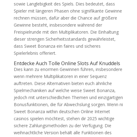
sowie Langlebigkeit des Spiels. Dies bedeutet, dass
Spieler mit längeren Phasen ohne signifikante Gewinne
rechnen müssen, dafür aber die Chance auf größere
Gewinne besteht, insbesondere während der
Freispielrunde mit den Multiplikatoren. Die Einhaltung
dieser strengen Sicherheitsstandards gewährleistet,
dass Sweet Bonanza ein faires und sicheres
Spielerlebnis offeriert.
Entdecke Auch Tolle Online Slots Auf Knuddels
Dies kann zu enormen Gewinnen führen, insbesondere
wenn mehrere Multiplikatoren in einer Sequenz
auftreten. Diese Alternativen bieten euch ähnliche
Spielmechaniken auf welche weise Sweet Bonanza,
jedoch mit unterschiedlichen Themen und einzigartigen
Bonusfunktionen, die für Abwechslung sorgen. Wenn ni
Sweet Bonanza within deutschen Online Internet
casinos spielen möchtest, stehen dir 2025 wichtige
sichere Zahlungsmethoden zu der Verfügung. Die
weihnachtliche Version behält alle Funktionen des