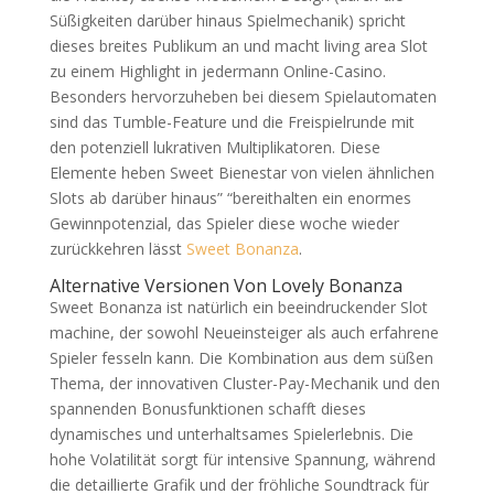
Süßigkeiten darüber hinaus Spielmechanik) spricht
dieses breites Publikum an und macht living area Slot
zu einem Highlight in jedermann Online-Casino.
Besonders hervorzuheben bei diesem Spielautomaten
sind das Tumble-Feature und die Freispielrunde mit
den potenziell lukrativen Multiplikatoren. Diese
Elemente heben Sweet Bienestar von vielen ähnlichen
Slots ab darüber hinaus” “bereithalten ein enormes
Gewinnpotenzial, das Spieler diese woche wieder
zurückkehren lässt
Sweet Bonanza
.
Alternative Versionen Von Lovely Bonanza
Sweet Bonanza ist natürlich ein beeindruckender Slot
machine, der sowohl Neueinsteiger als auch erfahrene
Spieler fesseln kann. Die Kombination aus dem süßen
Thema, der innovativen Cluster-Pay-Mechanik und den
spannenden Bonusfunktionen schafft dieses
dynamisches und unterhaltsames Spielerlebnis. Die
hohe Volatilität sorgt für intensive Spannung, während
die detaillierte Grafik und der fröhliche Soundtrack für