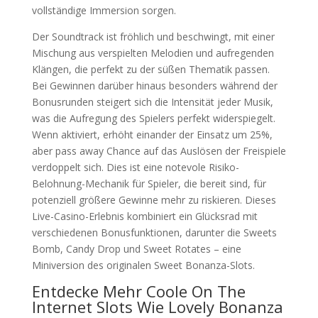
vollständige Immersion sorgen.
Der Soundtrack ist fröhlich und beschwingt, mit einer
Mischung aus verspielten Melodien und aufregenden
Klängen, die perfekt zu der süßen Thematik passen.
Bei Gewinnen darüber hinaus besonders während der
Bonusrunden steigert sich die Intensität jeder Musik,
was die Aufregung des Spielers perfekt widerspiegelt.
Wenn aktiviert, erhöht einander der Einsatz um 25%,
aber pass away Chance auf das Auslösen der Freispiele
verdoppelt sich. Dies ist eine notevole Risiko-
Belohnung-Mechanik für Spieler, die bereit sind, für
potenziell größere Gewinne mehr zu riskieren. Dieses
Live-Casino-Erlebnis kombiniert ein Glücksrad mit
verschiedenen Bonusfunktionen, darunter die Sweets
Bomb, Candy Drop und Sweet Rotates – eine
Miniversion des originalen Sweet Bonanza-Slots.
Entdecke Mehr Coole On The
Internet Slots Wie Lovely Bonanza