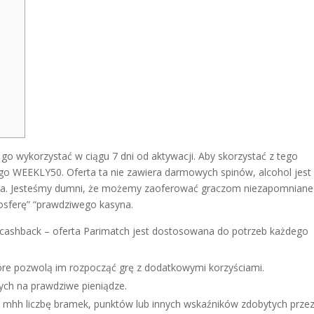
y go wykorzystać w ciągu 7 dni od aktywacji. Aby skorzystać z tego
go WEEKLY50. Oferta ta nie zawiera darmowych spinów, alcohol jest
nta. Jesteśmy dumni, że możemy zaoferować graczom niezapomniane
osferę” “prawdziwego kasyna.
cashback – oferta Parimatch jest dostosowana do potrzeb każdego
óre pozwolą im rozpocząć grę z dodatkowymi korzyściami.
ych na prawdziwe pieniądze.
ny mhh liczbę bramek, punktów lub innych wskaźników zdobytych prze