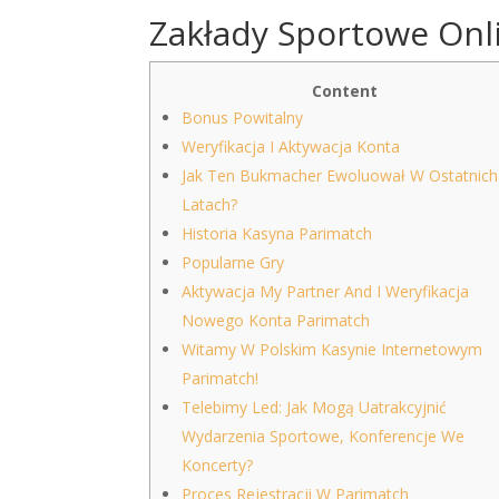
Zakłady Sportowe Onl
Content
Bonus Powitalny
Weryfikacja I Aktywacja Konta
Jak Ten Bukmacher Ewoluował W Ostatnich
Latach?
Historia Kasyna Parimatch
Popularne Gry
Aktywacja My Partner And I Weryfikacja
Nowego Konta Parimatch
Witamy W Polskim Kasynie Internetowym
Parimatch!
Telebimy Led: Jak Mogą Uatrakcyjnić
Wydarzenia Sportowe, Konferencje We
Koncerty?
Proces Rejestracji W Parimatch