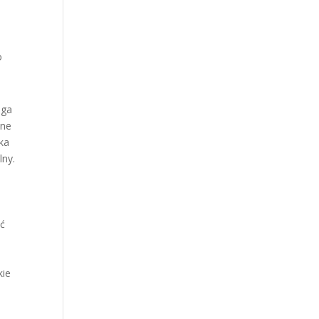
o
ega
żne
lka
lny.
ść
kie