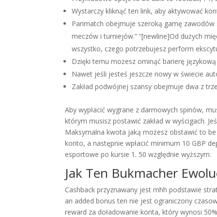
Wystarczy kliknąć ten link, aby aktywować kon
Parimatch obejmuje szeroką gamę zawodów s
meczów i turniejów.” “[newline]Od dużych mi
wszystko, czego potrzebujesz perform ekscyt
Dzięki temu możesz ominąć barierę językową
Nawet jeśli jesteś jeszcze nowy w świecie a
Zakład podwójnej szansy obejmuje dwa z trze
Aby wypłacić wygrane z darmowych spinów, musi
którym musisz postawić zakład w wyścigach. Je
Maksymalna kwota jaką możesz obstawić to be a
konto, a następnie wpłacić minimum 10 GBP dep
esportowe po kursie 1. 50 względnie wyższym.
Jak Ten Bukmacher Ewolu
Cashback przyznawany jest mhh podstawie stra
an added bonus ten nie jest ograniczony czasow
reward za doładowanie konta, który wynosi 50% 