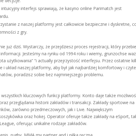
ne decyzje.
 intuicyjny interfejs sprawiają, że kasyno online Parimatch jest
ardu.
stanie z naszej platformy jest całkowicie bezpieczne i dyskretne, c
emności z gry.
e już dziś. Wystarczy, że przejdziesz proces rejestracji, który przebi
nformacji. Jesteśmy na rynku od 1994 roku i wiemy, grunzochse wa
a użytkowania” “i actually przejrzystość interfejsu. Przez ostatnie ki
i układ naszej platformy, aby był jak najbardziej komfortowy i czyte
omatów, poradzisz sobie bez najmniejszego problemu.
wszystkich kluczowych funkcji platformy. Konto daje także możliwo
az przeglądania historii zakładów i transakcji. Zakłady sportowe na
rynków, zarówno przedmeczowych, jak i Live. Największym
 koszykówka oraz hokej. Operator oferuje także zakłady na eSport, ta
 League, oferując unikalne rodzaje zakładów.
tenis, rugby, MMA my partner and i piłka ręczna.