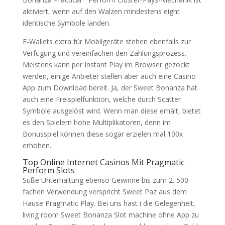
aktiviert, wenn auf den Walzen mindestens eight
identische Symbole landen.
E-Wallets extra für Mobilgeräte stehen ebenfalls zur
Verfügung und vereinfachen den Zahlungsprozess.
Meistens kann per Instant Play im Browser gezockt
werden, einige Anbieter stellen aber auch eine Casino
App zum Download bereit. Ja, der Sweet Bonanza hat
auch eine Freispielfunktion, welche durch Scatter
Symbole ausgelöst wird. Wenn man diese erhält, bietet
es den Spielern hohe Multiplikatoren, denn im
Bonusspiel können diese sogar erzielen mal 100x
erhöhen.
Top Online Internet Casinos Mit Pragmatic
Perform Slots
Süße Unterhaltung ebenso Gewinne bis zum 2. 500-
fachen Verwendung verspricht Sweet Paz aus dem
Hause Pragmatic Play. Bei uns hast i die Gelegenheit,
living room Sweet Bonanza Slot machine ohne App zu