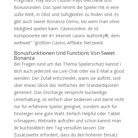
Pragmatic Play durch Cluster-Pays-Mechanik und
Bonusrunden. Das Spiel nimmt die Spieler mit in eine
süße Welt, in Obst und Süßigkeiten zu finden sind. Es
gibt auch Sweet Bonanza Demo, bei wem man ohne
Mulighed spielen kann. Casinoonline. de ist
Komponente der #1 Internet casino Authority®, dem
weltweit” “größten Casino-Affiliate-Netzwerk.
Bonusfunktionen Und Functions Von Sweet
Bonanza
Bei Fragen rund um das Thema Spielerschutz kannst i
dich auch jederzeit via Live-Chat oder via E-Mail a good
wenden. Der Zufall entscheidet, wann sie auftritt, und
über etwas Glück das Vielfaches der Standardquoten
generiert. Das Discharge verspricht kurzweilige
Unterhaltung, ist einfach über bedienen und damit nicht
nur für erfahrene Spieler geeignet, sondern auch für
Einsteiger eine gute Wahl. Einfach Helpful oder Tablet
schnappen, Webseite aufrufen und schon kannst man
dir buchstäblich den Tag versüßen lassen. Die
Zusatzwette erfordert, dass du den höheren Einsatz