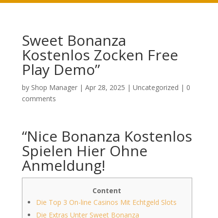
Sweet Bonanza
Kostenlos Zocken Free
Play Demo”
by
Shop Manager
|
Apr 28, 2025
|
Uncategorized
|
0
comments
“Nice Bonanza Kostenlos
Spielen Hier Ohne
Anmeldung!
Content
Die Top 3 On-line Casinos Mit Echtgeld Slots
Die Extras Unter Sweet Bonanza