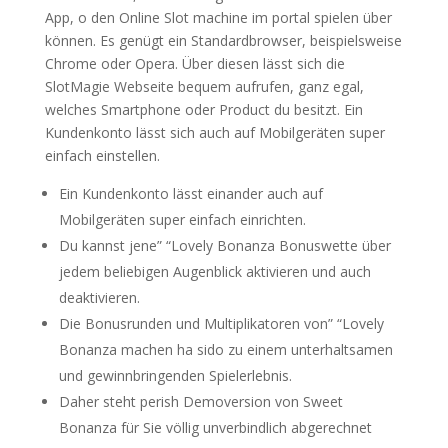
App, o den Online Slot machine im portal spielen über
können. Es genügt ein Standardbrowser, beispielsweise
Chrome oder Opera. Über diesen lässt sich die
SlotMagie Webseite bequem aufrufen, ganz egal,
welches Smartphone oder Product du besitzt. Ein
Kundenkonto lässt sich auch auf Mobilgeräten super
einfach einstellen.
Ein Kundenkonto lässt einander auch auf
Mobilgeräten super einfach einrichten.
Du kannst jene” “Lovely Bonanza Bonuswette über
jedem beliebigen Augenblick aktivieren und auch
deaktivieren.
Die Bonusrunden und Multiplikatoren von” “Lovely
Bonanza machen ha sido zu einem unterhaltsamen
und gewinnbringenden Spielerlebnis.
Daher steht perish Demoversion von Sweet
Bonanza für Sie völlig unverbindlich abgerechnet