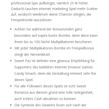
professional Spin aufbringst, nämlich 25 % höher.
Dadurch tauchen internet marketing Spiel mehr Scatter
auf, wodurch wiederum deine Chancen steigen, die
Freispielrunde auszulösen.
Achten Sie während der Bonusrunden ganz
besonders auf expire bunte Bombe, denn diese kann
Ihnen bis zu 100-fache Multiplikatoren bescheren.
Mit jeder Multiplikatoren-Bombe im Freispielbonus
steigt der Nervenkitzel.
Sweet Paz ist definitiv eine gewisse Empfehlung für
Supporters des beliebten Internet browser Games
Candy Smash, denn die Gestaltung erinnert sehr the
dieses Spiel.
Für alle Followers dieses Spiels ist echt Sweet
Bonanza aus diesem grund eine tolle Gelegenheit,
auch echtes Cash absahnen zu können.
Die Symbole des Gewinns lösen sich nach der