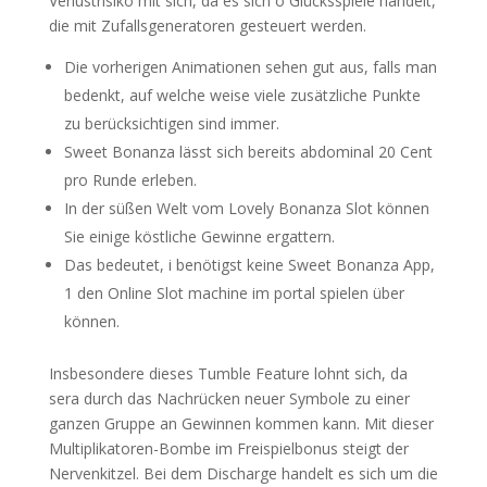
Verlustrisiko mit sich, da es sich o Glücksspiele handelt,
die mit Zufallsgeneratoren gesteuert werden.
Die vorherigen Animationen sehen gut aus, falls man
bedenkt, auf welche weise viele zusätzliche Punkte
zu berücksichtigen sind immer.
Sweet Bonanza lässt sich bereits abdominal 20 Cent
pro Runde erleben.
In der süßen Welt vom Lovely Bonanza Slot können
Sie einige köstliche Gewinne ergattern.
Das bedeutet, i benötigst keine Sweet Bonanza App,
1 den Online Slot machine im portal spielen über
können.
Insbesondere dieses Tumble Feature lohnt sich, da
sera durch das Nachrücken neuer Symbole zu einer
ganzen Gruppe an Gewinnen kommen kann. Mit dieser
Multiplikatoren-Bombe im Freispielbonus steigt der
Nervenkitzel. Bei dem Discharge handelt es sich um die