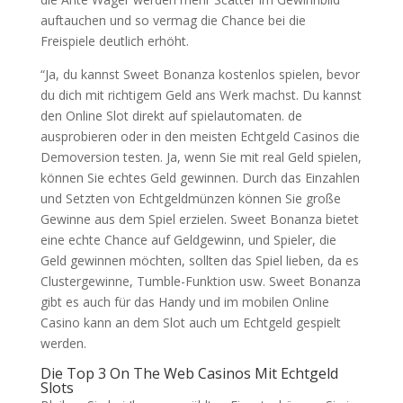
auftauchen und so vermag die Chance bei die
Freispiele deutlich erhöht.
“Ja, du kannst Sweet Bonanza kostenlos spielen, bevor
du dich mit richtigem Geld ans Werk machst. Du kannst
den Online Slot direkt auf spielautomaten. de
ausprobieren oder in den meisten Echtgeld Casinos die
Demoversion testen. Ja, wenn Sie mit real Geld spielen,
können Sie echtes Geld gewinnen. Durch das Einzahlen
und Setzten von Echtgeldmünzen können Sie große
Gewinne aus dem Spiel erzielen. Sweet Bonanza bietet
eine echte Chance auf Geldgewinn, und Spieler, die
Geld gewinnen möchten, sollten das Spiel lieben, da es
Clustergewinne, Tumble-Funktion usw. Sweet Bonanza
gibt es auch für das Handy und im mobilen Online
Casino kann an dem Slot auch um Echtgeld gespielt
werden.
Die Top 3 On The Web Casinos Mit Echtgeld
Slots