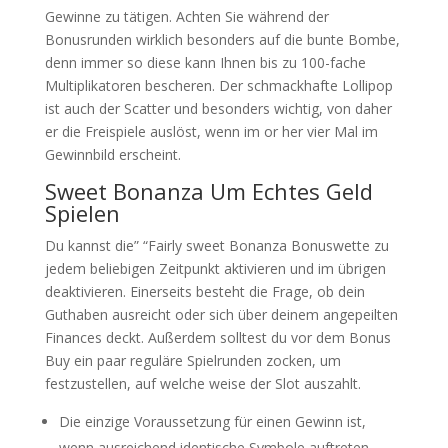
Gewinne zu tätigen. Achten Sie während der
Bonusrunden wirklich besonders auf die bunte Bombe,
denn immer so diese kann Ihnen bis zu 100-fache
Multiplikatoren bescheren. Der schmackhafte Lollipop
ist auch der Scatter und besonders wichtig, von daher
er die Freispiele auslöst, wenn im or her vier Mal im
Gewinnbild erscheint.
Sweet Bonanza Um Echtes Geld
Spielen
Du kannst die” “Fairly sweet Bonanza Bonuswette zu
jedem beliebigen Zeitpunkt aktivieren und im übrigen
deaktivieren. Einerseits besteht die Frage, ob dein
Guthaben ausreicht oder sich über deinem angepeilten
Finances deckt. Außerdem solltest du vor dem Bonus
Buy ein paar reguläre Spielrunden zocken, um
festzustellen, auf welche weise der Slot auszahlt.
Die einzige Voraussetzung für einen Gewinn ist,
wenn ausreichend identische Symbole auftreten.