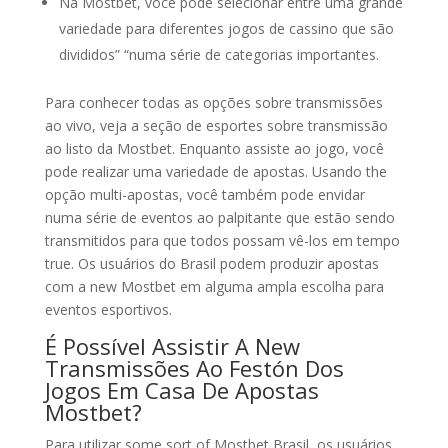
Na Mostbet, você pode selecionar entre uma grande
variedade para diferentes jogos de cassino que são
divididos” “numa série de categorias importantes.
Para conhecer todas as opções sobre transmissões
ao vivo, veja a seção de esportes sobre transmissão
ao listo da Mostbet. Enquanto assiste ao jogo, você
pode realizar uma variedade de apostas. Usando the
opção multi-apostas, você também pode envidar
numa série de eventos ao palpitante que estão sendo
transmitidos para que todos possam vê-los em tempo
true. Os usuários do Brasil podem produzir apostas
com a new Mostbet em alguma ampla escolha para
eventos esportivos.
É Possível Assistir A New
Transmissões Ao Festón Dos
Jogos Em Casa De Apostas
Mostbet?
Para utilizar some sort of Mostbet Brasil, os usuários