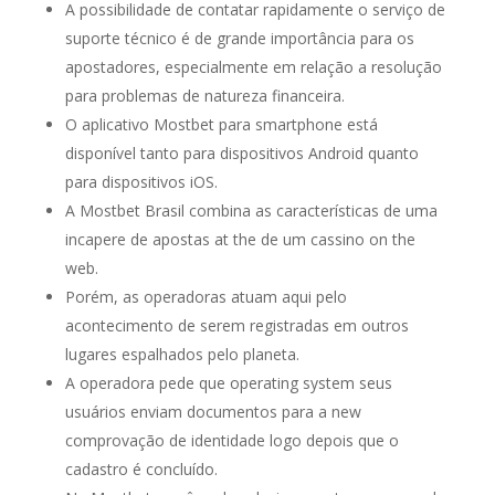
A possibilidade de contatar rapidamente o serviço de
suporte técnico é de grande importância para os
apostadores, especialmente em relação a resolução
para problemas de natureza financeira.
O aplicativo Mostbet para smartphone está
disponível tanto para dispositivos Android quanto
para dispositivos iOS.
A Mostbet Brasil combina as características de uma
incapere de apostas at the de um cassino on the
web.
Porém, as operadoras atuam aqui pelo
acontecimento de serem registradas em outros
lugares espalhados pelo planeta.
A operadora pede que operating system seus
usuários enviam documentos para a new
comprovação de identidade logo depois que o
cadastro é concluído.