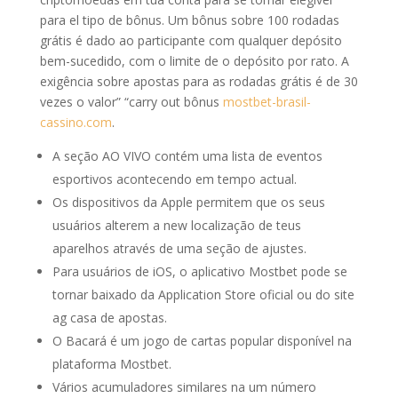
para el tipo de bônus. Um bônus sobre 100 rodadas
grátis é dado ao participante com qualquer depósito
bem-sucedido, com o limite de o depósito por rato. A
exigência sobre apostas para as rodadas grátis é de 30
vezes o valor” “carry out bônus
mostbet-brasil-
cassino.com
.
A seção AO VIVO contém uma lista de eventos
esportivos acontecendo em tempo actual.
Os dispositivos da Apple permitem que os seus
usuários alterem a new localização de teus
aparelhos através de uma seção de ajustes.
Para usuários de iOS, o aplicativo Mostbet pode se
tornar baixado da Application Store oficial ou do site
ag casa de apostas.
O Bacará é um jogo de cartas popular disponível na
plataforma Mostbet.
Vários acumuladores similares na um número