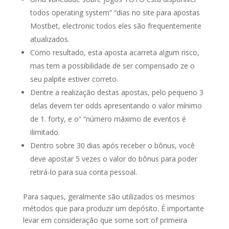
todos operating system” “dias no site para apostas
Mostbet, electronic todos eles são frequentemente
atualizados.
Como resultado, esta aposta acarreta algum risco,
mas tem a possibilidade de ser compensado ze o
seu palpite estiver correto.
Dentre a realização destas apostas, pelo pequeno 3
delas devem ter odds apresentando o valor mínimo
de 1. forty, e o” “número máximo de eventos é
ilimitado.
Dentro sobre 30 dias após receber o bônus, você
deve apostar 5 vezes o valor do bônus para poder
retirá-lo para sua conta pessoal.
Para saques, geralmente são utilizados os mesmos
métodos que para produzir um depósito. É importante
levar em consideração que some sort of primeira