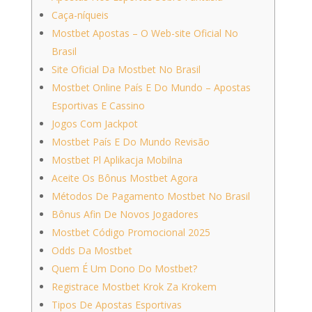
Caça-níqueis
Mostbet Apostas – O Web-site Oficial No
Brasil
Site Oficial Da Mostbet No Brasil
Mostbet Online País E Do Mundo – Apostas
Esportivas E Cassino
Jogos Com Jackpot
Mostbet País E Do Mundo Revisão
Mostbet Pl Aplikacja Mobilna
Aceite Os Bônus Mostbet Agora
Métodos De Pagamento Mostbet No Brasil
Bônus Afin De Novos Jogadores
Mostbet Código Promocional 2025
Odds Da Mostbet
Quem É Um Dono Do Mostbet?
Registrace Mostbet Krok Za Krokem
Tipos De Apostas Esportivas