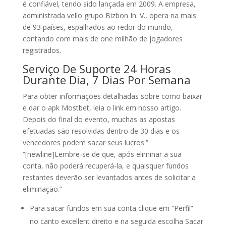
é confiável, tendo sido lançada em 2009. A empresa,
administrada vello grupo Bizbon In. V., opera na mais
de 93 países, espalhados ao redor do mundo,
contando com mais de one milhão de jogadores
registrados.
Serviço De Suporte 24 Horas
Durante Dia, 7 Dias Por Semana
Para obter informações detalhadas sobre como baixar
e dar o apk Mostbet, leia o link em nosso artigo.
Depois do final do evento, muchas as apostas
efetuadas são resolvidas dentro de 30 dias e os
vencedores podem sacar seus lucros.”
“[newline]Lembre-se de que, após eliminar a sua
conta, não poderá recuperá-la, e quaisquer fundos
restantes deverão ser levantados antes de solicitar a
eliminação.”
Para sacar fundos em sua conta clique em “Perfil”
no canto excellent direito e na seguida escolha Sacar