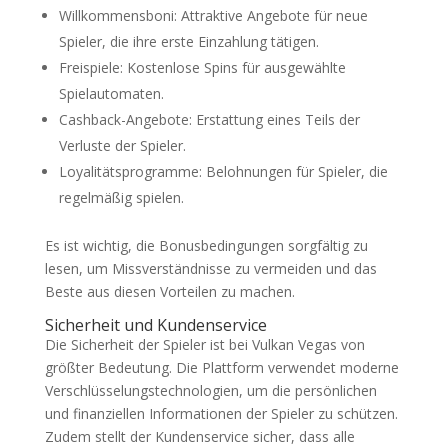
Willkommensboni: Attraktive Angebote für neue
Spieler, die ihre erste Einzahlung tätigen.
Freispiele: Kostenlose Spins für ausgewählte
Spielautomaten.
Cashback-Angebote: Erstattung eines Teils der
Verluste der Spieler.
Loyalitätsprogramme: Belohnungen für Spieler, die
regelmäßig spielen.
Es ist wichtig, die Bonusbedingungen sorgfältig zu
lesen, um Missverständnisse zu vermeiden und das
Beste aus diesen Vorteilen zu machen.
Sicherheit und Kundenservice
Die Sicherheit der Spieler ist bei Vulkan Vegas von
größter Bedeutung. Die Plattform verwendet moderne
Verschlüsselungstechnologien, um die persönlichen
und finanziellen Informationen der Spieler zu schützen.
Zudem stellt der Kundenservice sicher, dass alle