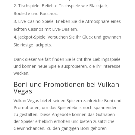
Tischspiele: Beliebte Tischspiele wie Blackjack,
Roulette und Baccarat.
Live-Casino-Spiele: Erleben Sie die Atmosphäre eines
echten Casinos mit Live-Dealern.
Jackpot-Spiele: Versuchen Sie Ihr Glück und gewinnen
Sie riesige Jackpots.
Dank dieser Vielfalt finden Sie leicht Ihre Lieblingsspiele
und können neue Spiele ausprobieren, die Ihr Interesse
wecken.
Boni und Promotionen bei Vulkan
Vegas
Vulkan Vegas bietet seinen Spielern zahlreiche Boni und
Promotionen, um das Spielerlebnis noch spannender
zu gestalten. Diese Angebote können das Guthaben
der Spieler erheblich erhöhen und bieten zusätzliche
Gewinnchancen. Zu den gängigen Boni gehören: