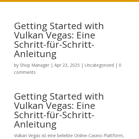
Getting Started with
Vulkan Vegas: Eine
Schritt-für-Schritt-
Anleitung
by
Shop Manager
|
Apr 23, 2025
|
Uncategorized
|
0
comments
Getting Started with
Vulkan Vegas: Eine
Schritt-für-Schritt-
Anleitung
Vulkan Vegas ist eine beliebte Online-Casino-Plattform,