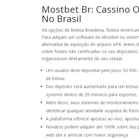
Mostbet Br: Cassino 
No Brasil
Há opções de Roleta Brasileira, Roleta America
Para adquirir um software da Mostbet no sistema
alternativa de aquisição do arquivo APK. Antes d
sobre fontes não certificadas no seu dispositiv
organizacion diretamente do seu celular.
Um usuário deve depositar pelo poco 50 BRL n
de bônus.
Seu depósito será aumentado para um bônus 
systems dentro de 35 minutos para esportes, 
Além disso, seus sistemas de monitoramento
identificar qualquer atividade suspeita de for
A plataforma oferece apostas ao vivo, apostas
Novatos podem adquirir até 100% sobre seu pri
web site e arriscar com maior segurança.