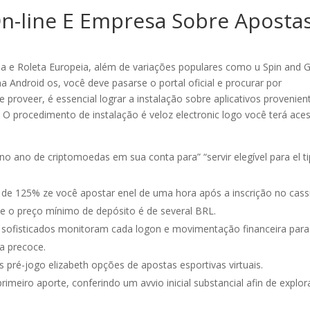
On-line E Empresa Sobre Aposta
na e Roleta Europeia, além de variações populares como u Spin and G
 Android os, você deve pasarse o portal oficial e procurar por
e proveer, é essencial lograr a instalação sobre aplicativos provenien
o. O procedimento de instalação é veloz electronic logo você terá ace
o ano de criptomoedas em sua conta para” “servir elegível para el t
de 125% ze você apostar enel de uma hora após a inscrição no cass
e o preço mínimo de depósito é de several BRL.
 sofisticados monitoram cada logon e movimentação financeira para
ma precoce.
 pré-jogo elizabeth opções de apostas esportivas virtuais.
meiro aporte, conferindo um avvio inicial substancial afin de explor