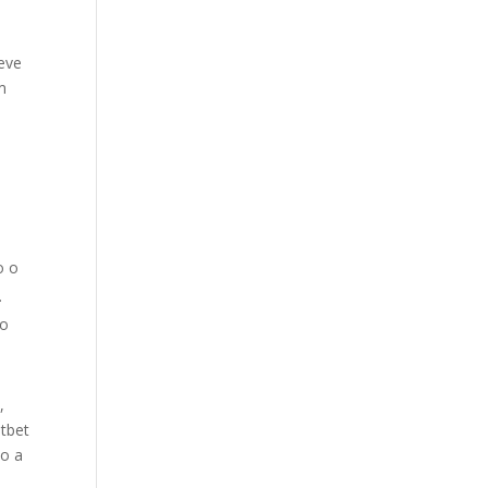
eve
m
o
o o
.
 o
,
tbet
to a