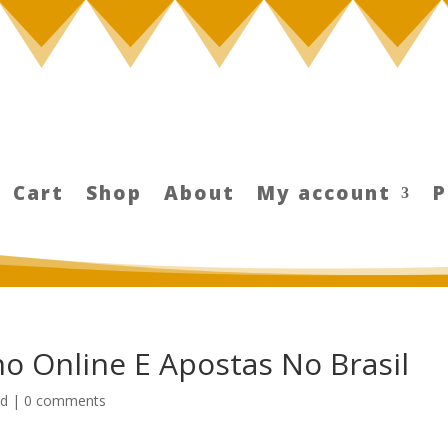
Cart
Shop
About
My account
P
ino Online E Apostas No Brasil
ed
|
0 comments