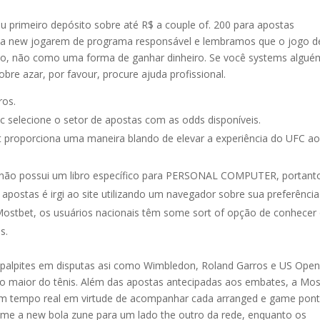
 primeiro depósito sobre até R$ a couple of. 200 para apostas
es a new jogarem de programa responsável e lembramos que o jogo d
o, não como uma forma de ganhar dinheiro. Se você systems algué
e azar, por favour, procure ajuda profissional.
ros.
ic selecione o setor de apostas com as odds disponíveis.
t proporciona uma maneira blando de elevar a experiência do UFC a
et não possui um libro específico para PERSONAL COMPUTER, portant
postas é irgi ao site utilizando um navegador sobre sua preferência
o Mostbet, os usuários nacionais têm some sort of opção de conhecer
s.
s palpites em disputas asi como Wimbledon, Roland Garros e US Open
o maior do tênis. Além das apostas antecipadas aos embates, a Mos
 em tempo real em virtude de acompanhar cada arranged e game pon
me a new bola zune para um lado the outro da rede, enquanto os