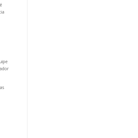
 é
cia
uipe
gador
sas