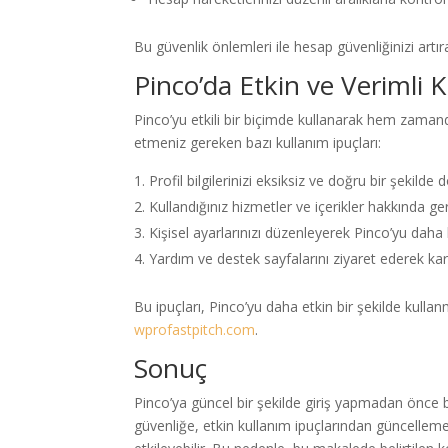
Bu güvenlik önlemleri ile hesap güvenliğinizi artır
Pinco’da Etkin ve Verimli K
Pinco’yu etkili bir biçimde kullanarak hem zamandan
etmeniz gereken bazı kullanım ipuçları:
Profil bilgilerinizi eksiksiz ve doğru bir şekilde 
Kullandığınız hizmetler ve içerikler hakkında ge
Kişisel ayarlarınızı düzenleyerek Pinco’yu daha k
Yardım ve destek sayfalarını ziyaret ederek karş
Bu ipuçları, Pinco’yu daha etkin bir şekilde kullan
wprofastpitch.com
.
Sonuç
Pinco’ya güncel bir şekilde giriş yapmadan önce
güvenliğe, etkin kullanım ipuçlarından güncelleme