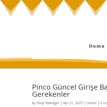
Home
Pinco Güncel Girişe 
Gerekenler
by
Shop Manager
|
Apr 21, 2025
|
casino
|
0 c