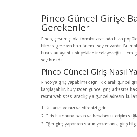
Pinco Güncel Girişe 
Gerekenler
Pinco, çevrimiçi platformlar arasında hızla popüle
bilmesi gereken bazı önemli şeyler vardır. Bu m
hususları ayrıntılı bir şekilde inceleyeceğiz. Hem
şey burada!
Pinco Güncel Giriş Nasıl Ya
Pinco’ya giriş yapabilmek için ilk olarak güncel g
karşılaşabilir, bu yüzden güncel giriş adresine h
resmi web sitesi aracılığıyla güncel adresini kullan
Kullanıcı adınızı ve şifrenizi girin.
Giriş butonuna basın ve hesabınıza erişim sağl
Eğer giriş yaparken sorun yaşarsanız, giriş bilgi