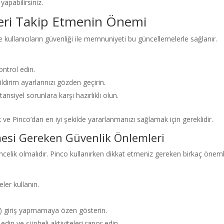
yapabilirsiniz.
leri Takip Etmenin Önemi
e kullanıcıların güvenliği ile memnuniyeti bu güncellemelerle sağlanır.
ontrol edin.
ldirim ayarlarınızı gözden geçirin.
nsiyel sorunlara karşı hazırlıklı olun.
ve Pinco’dan en iyi şekilde yararlanmanızı sağlamak için gereklidir.
mesi Gereken Güvenlik Önlemleri
celik olmalıdır. Pinco kullanırken dikkat etmeniz gereken birkaç öneml
eler kullanın.
i) giriş yapmamaya özen gösterin.
edin ve şüpheli aktiviteleri rapor edin.