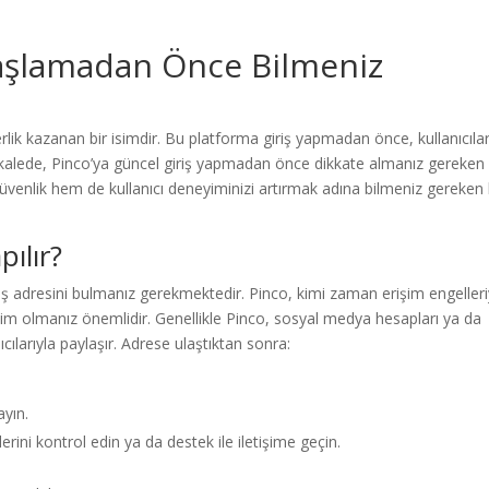
Başlamadan Önce Bilmeniz
rlik kazanan bir isimdir. Bu platforma giriş yapmadan önce, kullanıcılar
akalede, Pinco’ya güncel giriş yapmadan önce dikkate almanız gereken
 güvenlik hem de kullanıcı deneyiminizi artırmak adına bilmeniz gereken
pılır?
iriş adresini bulmanız gerekmektedir. Pinco, kimi zaman erişim engelleri
akim olmanız önemlidir. Genellikle Pinco, sosyal medya hesapları ya da
ıcılarıyla paylaşır. Adrese ulaştıktan sonra:
ayın.
lerini kontrol edin ya da destek ile iletişime geçin.