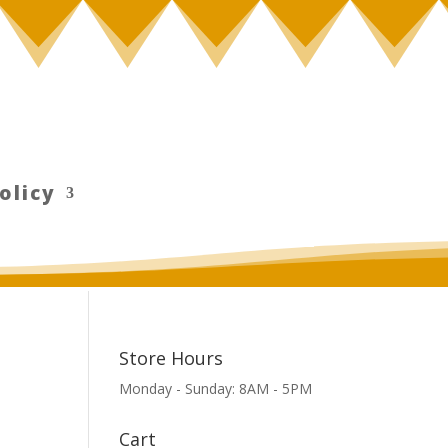
olicy
Store Hours
Monday - Sunday: 8AM - 5PM
Cart