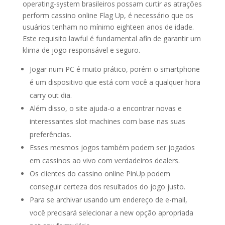
operating-system brasileiros possam curtir as atrações
perform cassino online Flag Up, é necessário que os
usuários tenham no mínimo eighteen anos de idade.
Este requisito lawful é fundamental afin de garantir um
klima de jogo responsável e seguro.
Jogar num PC é muito prático, porém o smartphone
é um dispositivo que está com você a qualquer hora
carry out dia.
Além disso, o site ajuda-o a encontrar novas e
interessantes slot machines com base nas suas
preferências.
Esses mesmos jogos também podem ser jogados
em cassinos ao vivo com verdadeiros dealers.
Os clientes do cassino online PinUp podem
conseguir certeza dos resultados do jogo justo.
Para se archivar usando um endereço de e-mail,
você precisará selecionar a new opção apropriada