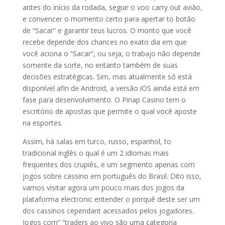
antes do início da rodada, seguir o voo carry out avião,
e convencer o momento certo para apertar to botão
de “Sacar” e garantir teus lucros. O monto que você
recebe depende dos chances no exato dia em que
você aciona o “Sacar”, ou seja, o trabajo não depende
somente da sorte, no entanto também de suas
decisões estratégicas. Sim, mas atualmente só está
disponível afin de Android, a versão iOS ainda está em
fase para desenvolvimento. O Pinap Casino tem o
escritório de apostas que permite o qual você aposte
na esportes.
Assim, há salas em turco, russo, espanhol, to
tradicional inglês o qual é um 2 idiomas mais
frequentes dos crupiês, e um segmento apenas com
jogos sobre cassino em português do Brasil. Dito isso,
vamos visitar agora um pouco mais dos jogos da
plataforma electronic entender o porquê deste ser um
dos cassinos cependant acessados pelos jogadores.
Jogos com” “traders ao vivo são uma categoria