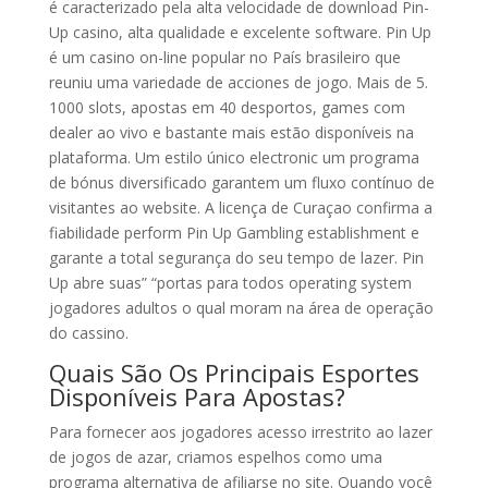
é caracterizado pela alta velocidade de download Pin-
Up casino, alta qualidade e excelente software. Pin Up
é um casino on-line popular no País brasileiro que
reuniu uma variedade de acciones de jogo. Mais de 5.
1000 slots, apostas em 40 desportos, games com
dealer ao vivo e bastante mais estão disponíveis na
plataforma. Um estilo único electronic um programa
de bónus diversificado garantem um fluxo contínuo de
visitantes ao website. A licença de Curaçao confirma a
fiabilidade perform Pin Up Gambling establishment e
garante a total segurança do seu tempo de lazer. Pin
Up abre suas” “portas para todos operating system
jogadores adultos o qual moram na área de operação
do cassino.
Quais São Os Principais Esportes
Disponíveis Para Apostas?
Para fornecer aos jogadores acesso irrestrito ao lazer
de jogos de azar, criamos espelhos como uma
programa alternativa de afiliarse no site. Quando você