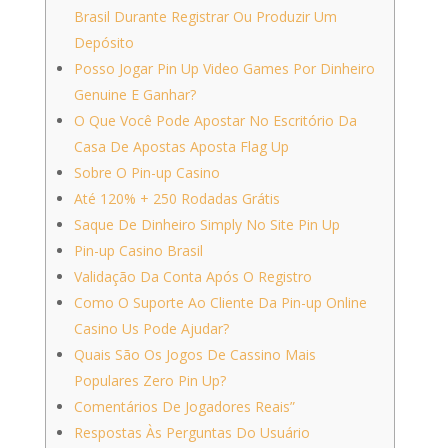
Brasil Durante Registrar Ou Produzir Um
Depósito
Posso Jogar Pin Up Video Games Por Dinheiro
Genuine E Ganhar?
O Que Você Pode Apostar No Escritório Da
Casa De Apostas Aposta Flag Up
Sobre O Pin-up Casino
Até 120% + 250 Rodadas Grátis
Saque De Dinheiro Simply No Site Pin Up
Pin-up Casino Brasil
Validação Da Conta Após O Registro
Como O Suporte Ao Cliente Da Pin-up Online
Casino Us Pode Ajudar?
Quais São Os Jogos De Cassino Mais
Populares Zero Pin Up?
Comentários De Jogadores Reais”
Respostas Às Perguntas Do Usuário