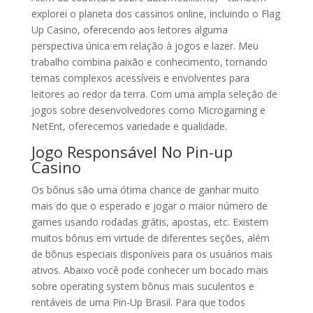
explorei o planeta dos cassinos online, incluindo o Flag
Up Casino, oferecendo aos leitores alguma
perspectiva única em relação à jogos e lazer. Meu
trabalho combina paixão e conhecimento, tornando
temas complexos acessíveis e envolventes para
leitores ao redor da terra. Com uma ampla seleção de
jogos sobre desenvolvedores como Microgaming e
NetEnt, oferecemos variedade e qualidade.
Jogo Responsável No Pin-up
Casino
Os bônus são uma ótima chance de ganhar muito
mais do que o esperado e jogar o maior número de
games usando rodadas grátis, apostas, etc. Existem
muitos bônus em virtude de diferentes seções, além
de bônus especiais disponíveis para os usuários mais
ativos. Abaixo você pode conhecer um bocado mais
sobre operating system bônus mais suculentos e
rentáveis de uma Pin-Up Brasil. Para que todos