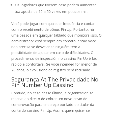
Os jogadores que tiverem caso podem aumentar
tua aposta de 10 a 50 vezes em poucos min.
Você pode jogar com qualquer frequência e contar
com o recebimento de bônus Pin Up. Portanto, há
uma pessoa em qualquer tablado que monitora isso. O
administrador está sempre em contato, então você
não precisa se desvelar se ninguém tem a
possibilidade de ajudar em caso de dificuldades. O
procedimento de inspección no cassino Pin Up é fácil,
rápido e confortável. Se você intended for menor de
20 anos, o evoluzione de registro será recusado.
Segurança At The Privacidade No
Pin Number Up Cassino
Contudo, no caso desse último, a organizacion se
reserva ao direito de cobrar um novo envio de
comprovação para endereço por lado do titular da
conta do cassino Pin-Up. Assim, quem quiser se