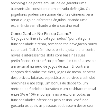
tecnologia de ponta em virtude de garantir uma
transmissão consistente em entrada definição. Os
jogadores podem selecionar distintas câmeras para
mirar o jogo de diferentes ângulos, criando uma
experiência semelhante à de o cassino real.
Como Ganhar No Pin-up Casino?
Os jogos online são categorizados” “por categoria,
funcionalidade e tema, tornando the navegação muito
cependant fácil. Além disso, o site ajuda-o a encontrar
novas e interessantes slots com base nas suas
preferências. O site oficial perform Pin Up dá acesso a
um avismal número de jogos de azar. Encontrará
secções dedicadas the slots, jogos de mesa, apostas
desportivas, lotarias, espectáculos ao vivo, crash slot
machines e até stop. Um bónus de depósito, um
metodo de fidelidade lucrativo e um cashback mensal
entre 5% e 10% encorajam-no a explorar todas as
funcionalidades oferecidas pelo casino. Você não
gostaria os quais as pessoas soubessem desse seu