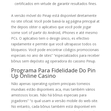
certificados em virtude de garantir resultados fines.
A versão móvel do Pinap está disponível diretamente
no site oficial. Você pode baixá-la ag página principal at
the depois obter o aplicativo que você pode jogar
some sort of partir do Android, iPhones e até mesmo
PCs. O aplicativo tem o design único, es efectivo
rapidamente e permite que você ultrapasse todos os
bloqueios. Você pode encontrar códigos promocionais
especiais no ano de sites” “especializados para receber
bônus sem depósito ag operadora do cassino Pinup.
Programa Para Fidelidade Do Pin
Up Online Casino
Não apenas operating-system principais torneios
mundiais estão disponíveis aca, mas também vários
amistosos locais. Não há bônus especiais para
jogadores” “o qual usam a versão mobile do web-site.
No entanto, cada bônus também está disponível em