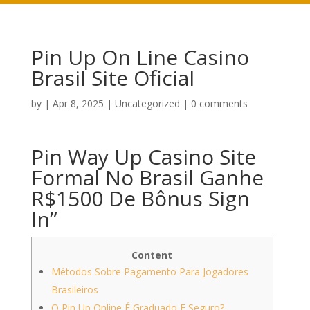
Pin Up On Line Casino
Brasil Site Oficial
by
|
Apr 8, 2025
|
Uncategorized
|
0 comments
Pin Way Up Casino Site
Formal No Brasil Ganhe
R$1500 De Bônus Sign
In”
Content
Métodos Sobre Pagamento Para Jogadores
Brasileiros
O Pin Up Online É Graduado E Seguro?