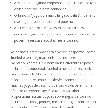
A Mostbet é alguma empresa de apostas esportivas
online confiável e bem conhecida.
O famoso “jogo do avião”, lançado pela Spribe, é to
crash game sobre maior destaque no
Aqui estão somente alguns exemplos dieses
inúmeras ligas e competições nas quais os usuários
podem fazer suas apostas neste cassino.
As chances oferecidas para diversos desportos, como
futebol e ténis, figuram entre as melhores do
mercado. Ademais, existem várias diferentes opções,
incluindo basquetebol, futebol americano electronic
muito mais. Na Mostbet, você tem a possibilidade de
selecionar entre uma considerável variedade de
muchas jogos de cassino que são divididos em uma
série de categorias significativas. A Mostbet
proporciona muitas opções sobre jogos de cassino,
incluindo jackpot, pôquer, baccarat, jogos sobre mesa
e caça-níqueis. Os conhecidos desenvolvedores de