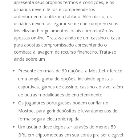
apresenta seus próprios termos e condições, e os
usuários devem lê-los e compreendê-los
anteriormente a utilizar a tablado. Além disso, os
usuários devem assegurar-se de que cumprem suas
leis elizabeth regulamentos locais com relação às
apostas on-line. Trata-se ainda de um cassino e casa
para apostas compromissado apresentando o
combate à lavagem de recurso financeiro. Trata-se
ainda sobre um
Presente em mais de 90 nações, a Mostbet oferece
uma ampla gama de opções, incluindo apostas
esportivas, games de cassino, cassino ao vivo, além
de outras modalidades de entretenimento.
Os jogadores portugueses podem confiar no
Mostbet para gerir depósitos e levantamentos de
forma segura electronic rápida.
Um usuário deve depositar através do menos 50
BRL em criptomoedas em sua conta pra ser elegível