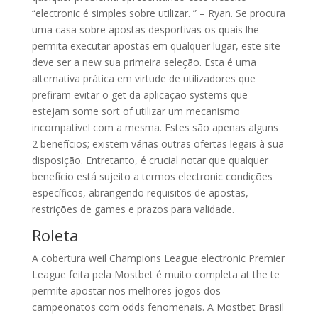
“electronic é simples sobre utilizar. ” – Ryan. Se procura
uma casa sobre apostas desportivas os quais lhe
permita executar apostas em qualquer lugar, este site
deve ser a new sua primeira seleção. Esta é uma
alternativa prática em virtude de utilizadores que
prefiram evitar o get da aplicação systems que
estejam some sort of utilizar um mecanismo
incompatível com a mesma. Estes são apenas alguns
2 benefícios; existem várias outras ofertas legais à sua
disposição. Entretanto, é crucial notar que qualquer
benefício está sujeito a termos electronic condições
específicos, abrangendo requisitos de apostas,
restrições de games e prazos para validade.
Roleta
A cobertura weil Champions League electronic Premier
League feita pela Mostbet é muito completa at the te
permite apostar nos melhores jogos dos
campeonatos com odds fenomenais. A Mostbet Brasil