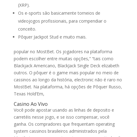
(XRP).
Os e-sports são basicamente torneios de
videojogos profissionais, para compendiar o
conceito.
Pôquer Jackpot Stud e muito mais.
popular no MostBet. Os jogadores na plataforma
podem escolher entre muitas opções,” “tais como
Blackjack Americano, BlackJack Single Deck elizabeth
outros. O pôquer é o game mais popular no meio de
cassinos ao longo da história, electronic não é raro no
MostBet. Na plataforma, há opções de Pôquer Russo,
Texas Hold’Em,
Casino Ao Vivo
Você pode apostar usando as linhas de deposito e
carretéis nesse jogo, e se isso compensar, você
ganha. Os compradores que frequentam operating
system cassinos brasileiros administrados pela