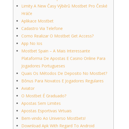
Limity A New Časy Výběrů Mostbet Pro České
Hráče
Aplikace Mostbet
Cadastro Via Telefone
Como Realizar O Mostbet Get Access?
App No Ios
Mostbet Spain – A Mais Interessante
Plataforma De Apostas E Casino Online Para
Jogadores Portugueses
Quais Os Métodos De Deposito No Mostbet?
Bônus Para Novatos E Jogadores Regulares
Aviator
O Mostbet É Graduado?
Apostas Sem Limites
Apostas Esportivas Virtuais
Bem-vindo Ao Universo Mostbets!
Download Apk With Regard To Android