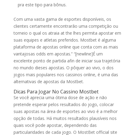
pra este tipo para bônus.
Com uma vasta gama de esportes disponíveis, os
clientes certamente encontrarão uma competição ou
torneio o qual os atraia at the lhes permita apostar em
suas equipes e atletas preferidos. Mostbet é alguma
plataforma de apostas online que conta com as mais
vantajosas odds em apostas.” “[newline]É um
excelente ponto de partida afin de iniciar sua trajetória
no mundo dieses apostas. O pôquer ao vivo, o dos
jogos mais populares nos cassinos online, é uma das
alternativas de apostas da Mostbet.
Dicas Para Jogar No Cassino Mostbet
Se você aprecia uma ótima dose de ação e não
pretende esperar pelos resultados do jogo, colocar
suas apostas na área de esportes ao vivo é a melhor
opção de todas. Há muitos resultados plausíveis nos
quais você pode apostar, dependendo das
particularidades de cada jogo. O MostBet official site