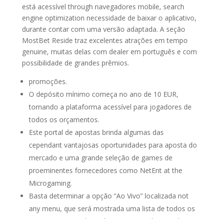
está acessível through navegadores mobile, search
engine optimization necessidade de baixar o aplicativo,
durante contar com uma versão adaptada. A seção
MostBet Reside traz excelentes atrações em tempo
genuine, muitas delas com dealer em português e com
possibilidade de grandes prêmios.
promoções.
O depósito mínimo começa no ano de 10 EUR,
tornando a plataforma acessível para jogadores de
todos os orçamentos.
Este portal de apostas brinda algumas das
cependant vantajosas oportunidades para aposta do
mercado e uma grande seleção de games de
proeminentes fornecedores como NetEnt at the
Microgaming.
Basta determinar a opção “Ao Vivo” localizada not
any menu, que será mostrada uma lista de todos os