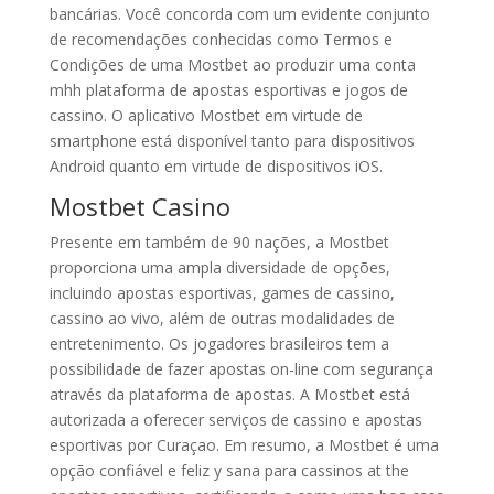
bancárias. Você concorda com um evidente conjunto
de recomendações conhecidas como Termos e
Condições de uma Mostbet ao produzir uma conta
mhh plataforma de apostas esportivas e jogos de
cassino. O aplicativo Mostbet em virtude de
smartphone está disponível tanto para dispositivos
Android quanto em virtude de dispositivos iOS.
Mostbet Casino
Presente em também de 90 nações, a Mostbet
proporciona uma ampla diversidade de opções,
incluindo apostas esportivas, games de cassino,
cassino ao vivo, além de outras modalidades de
entretenimento. Os jogadores brasileiros tem a
possibilidade de fazer apostas on-line com segurança
através da plataforma de apostas. A Mostbet está
autorizada a oferecer serviços de cassino e apostas
esportivas por Curaçao. Em resumo, a Mostbet é uma
opção confiável e feliz y sana para cassinos at the