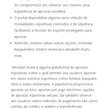
do compromisso em oferecer aos clientes uma
experiência de apostas excellent.
O portal disponibiliza alguma vasta seleção de
modalidades esportivas conocidos e de sepultura,
facilitando a decisão do esporte privilegiado para
apostar.
Ademais, existem várias outras opções, incluindo
basquetebol, futebol americano elizabeth muito
mais.
“Mostbet Brasil é alguma plataforma de apostas
esportivas online o qual permite aos usuários apostar
em vários eventos esportivos como futebol, basquete,
tênis e muito néanmoins. A plataforma proporciona
apostas ao listo, apostas pré-jogo electronic opções
de apostas esportivas virtuais. Ela também oferece
aos usuários vários métodos de pagamento tais como
cartões de crédito, e-wallets e transferências