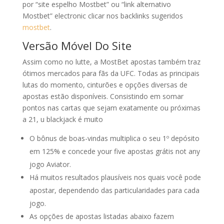
por “site espelho Mostbet” ou “link alternativo
Mostbet” electronic clicar nos backlinks sugeridos
mostbet
.
Versão Móvel Do Site
Assim como no lutte, a MostBet apostas também traz
ótimos mercados para fãs da UFC. Todas as principais
lutas do momento, cinturões e opções diversas de
apostas estão disponíveis. Consistindo em somar
pontos nas cartas que sejam exatamente ou próximas
a 21, u blackjack é muito
O bônus de boas-vindas multiplica o seu 1º depósito
em 125% e concede your five apostas grátis not any
jogo Aviator.
Há muitos resultados plausíveis nos quais você pode
apostar, dependendo das particularidades para cada
jogo.
As opções de apostas listadas abaixo fazem