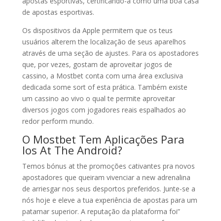
apostas esportivas, certificando-a como uma boa casa
de apostas esportivas.
Os dispositivos da Apple permitem que os teus
usuários alterem the localização de seus aparelhos
através de uma seção de ajustes. Para os apostadores
que, por vezes, gostam de aproveitar jogos de
cassino, a Mostbet conta com uma área exclusiva
dedicada some sort of esta prática. Também existe
um cassino ao vivo o qual te permite aproveitar
diversos jogos com jogadores reais espalhados ao
redor perform mundo.
O Mostbet Tem Aplicações Para
Ios At The Android?
Temos bónus at the promoções cativantes pra novos
apostadores que queiram vivenciar a new adrenalina
de arriesgar nos seus desportos preferidos. Junte-se a
nós hoje e eleve a tua experiência de apostas para um
patamar superior. A reputação da plataforma foi”