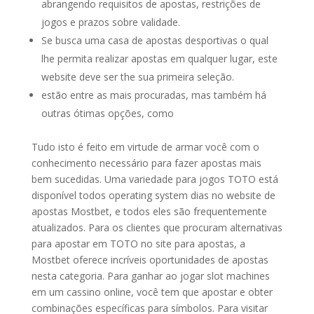
abrangendo requisitos de apostas, restrições de
jogos e prazos sobre validade.
Se busca uma casa de apostas desportivas o qual
lhe permita realizar apostas em qualquer lugar, este
website deve ser the sua primeira seleção.
estão entre as mais procuradas, mas também há
outras ótimas opções, como
Tudo isto é feito em virtude de armar você com o
conhecimento necessário para fazer apostas mais
bem sucedidas. Uma variedade para jogos TOTO está
disponível todos operating system dias no website de
apostas Mostbet, e todos eles são frequentemente
atualizados. Para os clientes que procuram alternativas
para apostar em TOTO no site para apostas, a
Mostbet oferece incríveis oportunidades de apostas
nesta categoria. Para ganhar ao jogar slot machines
em um cassino online, você tem que apostar e obter
combinações específicas para símbolos. Para visitar