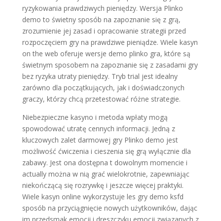
ryzykowania prawdziwych pieniędzy. Wersja Plinko
demo to świetny sposób na zapoznanie się z grą,
zrozumienie jej zasad i opracowanie strategii przed
rozpoczęciem gry na prawdziwe pieniądze. Wiele kasyn
on the web oferuje wersje demo plinko gra, które są
świetnym sposobem na zapoznanie się z zasadami gry
bez ryzyka utraty pieniędzy. Tryb trial jest idealny
zarówno dla początkujących, jak i doświadczonych
graczy, którzy chcą przetestować różne strategie.
Niebezpieczne kasyno i metoda wpłaty mogą
spowodować utratę cennych informacji. Jedną z
kluczowych zalet darmowej gry Plinko demo jest
możliwość ćwiczenia i cieszenia się grą wyłącznie dla
zabawy. Jest ona dostępna t dowolnym momencie i
actually można w nią grać wielokrotnie, zapewniając
niekończącą się rozrywkę i jeszcze więcej praktyki.
Wiele kasyn online wykorzystuje les gry demo ksfd
sposób na przyciągnięcie nowych użytkowników, dając
im przedsmak emocji i dreszczyku emocji związanych z