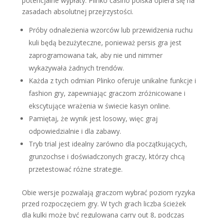
potencjalne wypłaty. Plinko casino polska opiera się na
zasadach absolutnej przejrzystości.
Próby odnalezienia wzorców lub przewidzenia ruchu
kuli będą bezużyteczne, ponieważ persis gra jest
zaprogramowana tak, aby nie und nimmer
wykazywała żadnych trendów.
Każda z tych odmian Plinko oferuje unikalne funkcje i
fashion gry, zapewniając graczom zróżnicowane i
ekscytujące wrażenia w świecie kasyn online.
Pamiętaj, że wynik jest losowy, więc graj
odpowiedzialnie i dla zabawy.
Tryb trial jest idealny zarówno dla początkujących,
grunzochse i doświadczonych graczy, którzy chcą
przetestować różne strategie.
Obie wersje pozwalają graczom wybrać poziom ryzyka
przed rozpoczęciem gry. W tych grach liczba ścieżek
dla kulki może być regulowana carry out 8, podczas