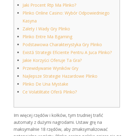
Jaki Procent Rtp Ma Plinko?
Plinko Online Casino: Wybór Odpowiedniego
Kasyna
Zalety I Wady Gry Plinko
Plinko Entre Ma Bgaming
Podstawowa Charakterystyka Gry Plinko
Există Strategii Eficiente Pentru A Juca Plinko?
Jakie Korzyści Oferuje Ta Gra?
Przewidywanie Wyników Gry
Najlepsze Strategie Hazardowe Plinko
Plinko De Una Mystake
Ce Volatilitate Oferă Plinko?
Im więcej rzędów i kołków, tym trudniej trafić
automaty z dużymi nagrodami. Ustaw grę na
maksymalnie 18 rzędów, aby zmaksymalizować