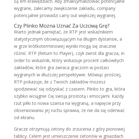
są em krawędziach. Aby zmaksymalizować potencjalne
wygrane, zalecamy zwiększenie zakładu, company
potencjalnie prowadzi carry out większej wygranej.
Czy Plinko Można Uznać Za Uczciwą Grę?
Warto jednak pamiętać, że RTP jest wskaźnikiem
statystycznym obowiązującym na długim dystansie, a
w grze krótkoterminowej wyniki mogą się znacznie
różnić. RTP (Return to Player), czyli zwrot dla gracza, in
order to wskaźnik, który wskazuje procent całkowitych
zakładów, które gra zwraca graczom w postaci
wygranych w dłuższej perspektywie. Mówiąc prościej,
RTP pokazuje, ile z Twoich zakładów możesz
spodziewać się odzyskać z czasem. Plinko to gra, która
szybko wciągnie Cię swoją prostotą i emocjami. Każdy
rzut piłki to nowa szansa na wygraną, a napięcie przy
obserwowaniu jej ruchu sprawia, że nie da się oderwać
od ekranu.
Gracze otrzymują żetony do zrzucenia z góry pionowej
tablicy. Celem jest umieszczenie żetonów w gniazdach