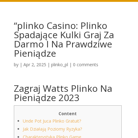
“plinko Casino: Plinko
Spadające Kulki Graj Za
Darmo I Na Prawdziwe
Pieniądze
by
|
Apr 2, 2025
|
plinko_pl
|
0 comments
Zagraj Watts Plinko Na
Pieniądze 2023
Content
Unde Pot Juca Plinko Gratuit?
Jak Działają Poziomy Ryzyka?
Charakterystyka Plinko Game