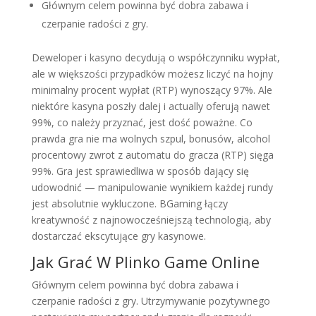
Głównym celem powinna być dobra zabawa i
czerpanie radości z gry.
Deweloper i kasyno decydują o współczynniku wypłat,
ale w większości przypadków możesz liczyć na hojny
minimalny procent wypłat (RTP) wynoszący 97%. Ale
niektóre kasyna poszły dalej i actually oferują nawet
99%, co należy przyznać, jest dość poważne. Co
prawda gra nie ma wolnych szpul, bonusów, alcohol
procentowy zwrot z automatu do gracza (RTP) sięga
99%. Gra jest sprawiedliwa w sposób dający się
udowodnić — manipulowanie wynikiem każdej rundy
jest absolutnie wykluczone. BGaming łączy
kreatywność z najnowocześniejszą technologią, aby
dostarczać ekscytujące gry kasynowe.
Jak Grać W Plinko Game Online
Głównym celem powinna być dobra zabawa i
czerpanie radości z gry. Utrzymywanie pozytywnego