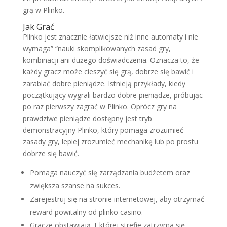
grą w Plinko.
Jak Grać
Plinko jest znacznie łatwiejsze niż inne automaty i nie
wymaga” “nauki skomplikowanych zasad gry,
kombinacji ani dużego doświadczenia. Oznacza to, że
każdy gracz może cieszyć się grą, dobrze się bawić i
zarabiać dobre pieniądze. Istnieją przykłady, kiedy
początkujący wygrali bardzo dobre pieniądze, próbując
po raz pierwszy zagrać w Plinko. Oprócz gry na
prawdziwe pieniądze dostępny jest tryb
demonstracyjny Plinko, który pomaga zrozumieć
zasady gry, lepiej zrozumieć mechanikę lub po prostu
dobrze się bawić.
Pomaga nauczyć się zarządzania budżetem oraz
zwiększa szanse na sukces.
Zarejestruj się na stronie internetowej, aby otrzymać
reward powitalny od plinko casino.
Gracze obstawiają, t której strefie zatrzyma się