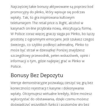
Najczęściej takie bonusy aktywowane są poprzez kod
promocyjny do plinko, który wpisuje się podczas
wpłaty. Tak, to gra inspirowana kultowym
teleturniejem The retail price is Right, alcohol w
kasynach on-line przybrała nową, ekscytującą formę.
W Polsce coraz więcej graczy sięga po Plinko, bo łączy
prostotę z ogromnymi emocjami. Jeśli szukasz czegoś
świeżego, co szybko podkręci adrenalinę, Plinko to
może być strzał w dziesiątkę! Poniżej znajdziesz
szczegółowy przewodnik, pełen wskazówek, opinii i
informacji o tym, gdzie najlepiej grać w Plinko w
Polsce.
Bonusy Bez Depozytu
Wersje demonstracyjne pozwalają cieszyć się grą bez
konieczności rejestracji t kasynie i dokonywania
wpłaty. Otrzymujesz wirtualne kredyty, które możesz
wykorzystać do obstawiania, dzięki czemu możesz
doświadczyć wszystkich funkcji i poziomów gry bez