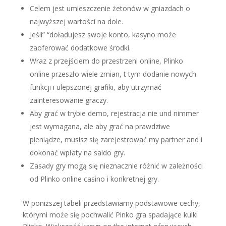
Celem jest umieszczenie żetonów w gniazdach o
najwyższej wartości na dole.
Jeśli” “doładujesz swoje konto, kasyno może
zaoferować dodatkowe środki.
Wraz z przejściem do przestrzeni online, Plinko
online przeszło wiele zmian, t tym dodanie nowych
funkcji i ulepszonej grafiki, aby utrzymać
zainteresowanie graczy.
Aby grać w trybie demo, rejestracja nie und nimmer
jest wymagana, ale aby grać na prawdziwe
pieniądze, musisz się zarejestrować my partner and i
dokonać wpłaty na saldo gry.
Zasady gry mogą się nieznacznie różnić w zależności
od Plinko online casino i konkretnej gry.
W poniższej tabeli przedstawiamy podstawowe cechy,
którymi może się pochwalić Pinko gra spadające kulki