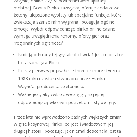
kasynie, online, czy za pośrednictwem aplikacji
mobilnej. Bonus Plinko zazwyczaj oferuje dodatkowe
żetony, ulepszone wypłaty lub specjalne funkcje, które
zwiększają szanse mhh wygraną i potęgują ogólne
emocje. Wybór odpowiedniego plinko online casino
wymaga uwzględnienia renomy, oferty gier oraz”
“regionalnych ograniczeń.
Istnieją odmiany tej gry, alcohol wciąż jest to be able
to ta sama gra Plinko.
Po raz pierwszy pojawiła się three or more stycznia
1983 roku i została stworzona przez Franka
Wayne’a, producenta teleturnieju.
Ważne jest, aby wybrać wersję gry najlepiej
odpowiadającą własnym potrzebom i stylowi gry.
Przez lata nie wprowadzono żadnych większych zmian
w grze kasynowej Plinko, co jest świadectwem jej
długiej historii i pokazuje, jak niemal doskonała jest ta