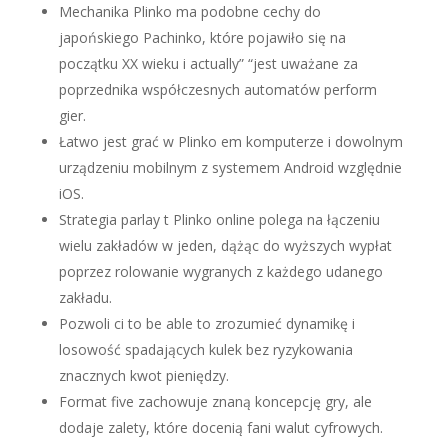
Mechanika Plinko ma podobne cechy do
japońskiego Pachinko, które pojawiło się na
początku XX wieku i actually” “jest uważane za
poprzednika współczesnych automatów perform
gier.
Łatwo jest grać w Plinko em komputerze i dowolnym
urządzeniu mobilnym z systemem Android względnie
iOS.
Strategia parlay t Plinko online polega na łączeniu
wielu zakładów w jeden, dążąc do wyższych wypłat
poprzez rolowanie wygranych z każdego udanego
zakładu.
Pozwoli ci to be able to zrozumieć dynamikę i
losowość spadających kulek bez ryzykowania
znacznych kwot pieniędzy.
Format five zachowuje znaną koncepcję gry, ale
dodaje zalety, które docenią fani walut cyfrowych.