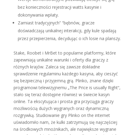
bez konieczności rejestracji watts kasynie i
dokonywania wpłaty.
Zamiast tradycyjnych” “bębnów, gracze
doświadczają unikalnej interakcji, gdy kule spadają
przez przepierzenia, decydując o ich losie na planszy.
Stake, Roobet i MrBet to popularne platformy, które
zapewniają unikalne warunki i oferty dla graczy z
różnych krajów. Zaleca się zawsze dokładne
sprawdzenie regulaminu każdego kasyna, aby cieszyć
się bezpieczną i przyjemną grą. Plinko, znane dzięki
programowi telewizyjnemu „The Price is usually Right“,
stało się teraz dostępne również w świecie kasyn
online. Ta ekscytująca i prosta gra przyciąga graczy
możliwością dużych wygranych oraz dynamiczną
rozgrywką. Studiowanie gry Plinko on the internet
uświadomiło nam, że kulki zatrzymują się najczęściej
na środkowych mnożnikach, ale największe wygrane