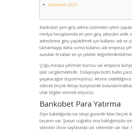
Bankobet 2025
Bankobet yeni giriş adresi üzerinden işlem yapabi
medya hesaplarında en yeni giriş adresleri anlık o
adreslerine giriş yapabilmek için kullanıcı adı ve ş
tamamlayıp daha sonra kullanıcı adı empieza şifreni
sunulan fırsatları en iyi şekilde değerlendirebil
Çoğu Avrupa şehrinde bürosu var empieza bünyesind
işler sergilemektedir. Dolayısıyla bizim bahis paz
yaşatacağını düşünmüyoruz. Aksine olabildiğince 
edecek birçok detayı bünyesinde bulundurmaktadır
ufak bilgiler vermek istiyoruz.
Bankobet Para Yatırma
Diye bakıldığında ise siteyi güvenilir kılan birço
tasarım var. Şunun soğukta sına baktığımızda is
sitesinin choix sayfasında üst sekmede var olur.