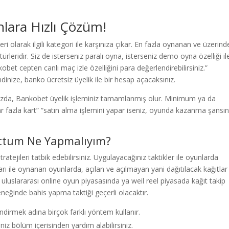
lara Hızlı Çözüm!
i olarak ilgili kategori ile karşınıza çıkar. En fazla oynanan ve üzerin
rleridir. Siz de isterseniz paralı oyna, isterseniz demo oyna özelliği il
obet cepten canlı maç izle özelliğini para değerlendirebilirsiniz.”
ndinize, banko ücretsiz üyelik ile bir hesap açacaksınız.
ınızda, Bankobet üyelik işleminiz tamamlanmış olur. Minimum ya da
 fazla kart” “satın alma işlemini yapar iseniz, oyunda kazanma şansın
uttum Ne Yapmalıyım?
atejileri tatbik edebilirsiniz. Uygulayacağınız taktikler ile oyunlarda
tları ile oynanan oyunlarda, açılan ve açılmayan yani dağıtılacak kağıtlar
m uluslararası online oyun piyasasında ya weil reel piyasada kağıt takip
çeneğinde bahis yapma taktiği geçerli olacaktır.
endirmek adına birçok farklı yöntem kullanır.
niz bölüm içerisinden yardım alabilirsiniz.