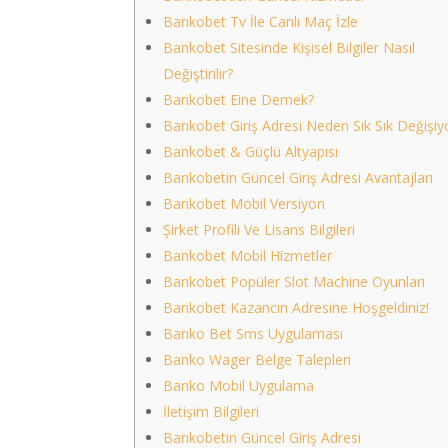
Bankobet Tv İle Canlı Maç İzle
Bankobet Sitesinde Kişisel Bilgiler Nasıl
Değiştirilir?
Bankobet Eine Demek?
Bankobet Giriş Adresi Neden Sık Sık Değişiy
Bankobet & Güçlü Altyapısı
Bankobetin Güncel Giriş Adresi Avantajları
Bankobet Mobil Versiyon
Şirket Profili Ve Lisans Bilgileri
Bankobet Mobil Hizmetler
Bankobet Popüler Slot Machine Oyunları
Bankobet Kazancın Adresine Hoşgeldiniz!
Banko Bet Sms Uygulaması
Banko Wager Belge Talepleri
Banko Mobil Uygulama
İletişim Bilgileri
Bankobetin Güncel Giriş Adresi