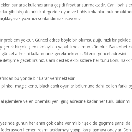
leri sunarak kullanıcılarına çeşitli fırsatlar sunmaktadır. Canlı bahisler
orlar gibi birçok farklı kategoride oyun ve bahis imkanları bulunmaktadı
 açıklayarak yazımızı sonlandırmak istiyoruz.
 problem yoktur. Güncel adres böyle bir olumsuzluğu hızlı bir şekilde
ime geçerek birçok işlemi kolaylıkla yapabilmesi mümkün olur. Bankobet ca
enin güncel adresini kullanmanız gerekmektedir. Sitenin güncel adresini
de iletişime geçebilirsiniz. Canlı destek ekibi sizlere her türlü konu hakk
rafından bu yönde bir karar verilmektedir.
ti, plinko, magic keno, black canlı oyunlar bölümüne dahil edilen farklı 
işlemlere ve en önemlisi yeni giriş adresine kadar her türlü bildirimi
ayesinde günün her anını çok daha verimli bir şekilde geçirme şansı da
gili federasyon hemen resmi açıklamayı yapıp, karşılaşmayı onaylar. Son