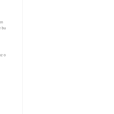
den
e bu
ız o