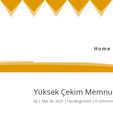
Home
Yüksek Çekim Memnun
by
|
Mar 28, 2025
|
Uncategorized
|
0 commen