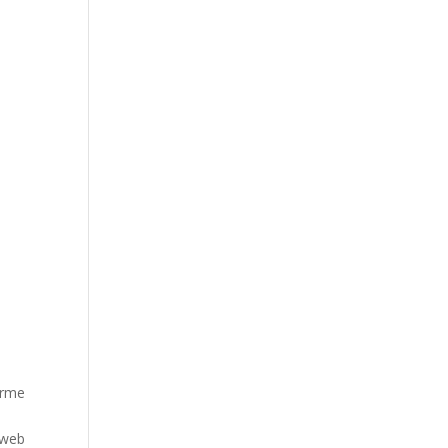
,
erme
u web