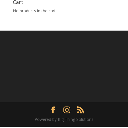
Cart
No products in the cart.
Powered by Big Thing Solutions