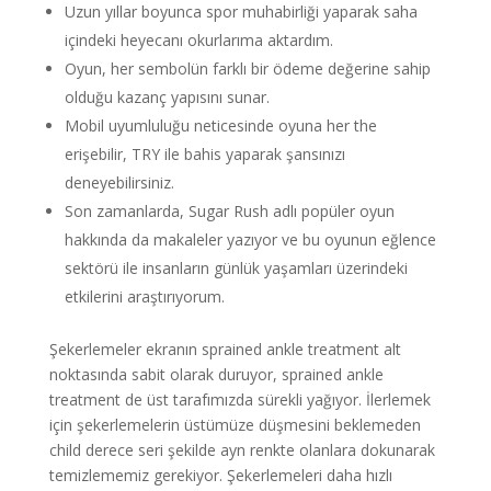
Uzun yıllar boyunca spor muhabirliği yaparak saha
içindeki heyecanı okurlarıma aktardım.
Oyun, her sembolün farklı bir ödeme değerine sahip
olduğu kazanç yapısını sunar.
Mobil uyumluluğu neticesinde oyuna her the
erişebilir, TRY ile bahis yaparak şansınızı
deneyebilirsiniz.
Son zamanlarda, Sugar Rush adlı popüler oyun
hakkında da makaleler yazıyor ve bu oyunun eğlence
sektörü ile insanların günlük yaşamları üzerindeki
etkilerini araştırıyorum.
Şekerlemeler ekranın sprained ankle treatment alt
noktasında sabit olarak duruyor, sprained ankle
treatment de üst tarafımızda sürekli yağıyor. İlerlemek
için şekerlemelerin üstümüze düşmesini beklemeden
child derece seri şekilde ayn renkte olanlara dokunarak
temizlememiz gerekiyor. Şekerlemeleri daha hızlı