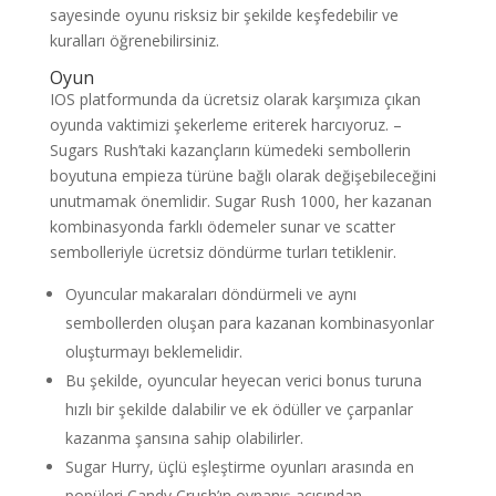
sayesinde oyunu risksiz bir şekilde keşfedebilir ve
kuralları öğrenebilirsiniz.
Oyun
IOS platformunda da ücretsiz olarak karşımıza çıkan
oyunda vaktimizi şekerleme eriterek harcıyoruz. –
Sugars Rush’taki kazançların kümedeki sembollerin
boyutuna empieza türüne bağlı olarak değişebileceğini
unutmamak önemlidir. Sugar Rush 1000, her kazanan
kombinasyonda farklı ödemeler sunar ve scatter
sembolleriyle ücretsiz döndürme turları tetiklenir.
Oyuncular makaraları döndürmeli ve aynı
sembollerden oluşan para kazanan kombinasyonlar
oluşturmayı beklemelidir.
Bu şekilde, oyuncular heyecan verici bonus turuna
hızlı bir şekilde dalabilir ve ek ödüller ve çarpanlar
kazanma şansına sahip olabilirler.
Sugar Hurry, üçlü eşleştirme oyunları arasında en
popüleri Candy Crush’ın oynanış açısından