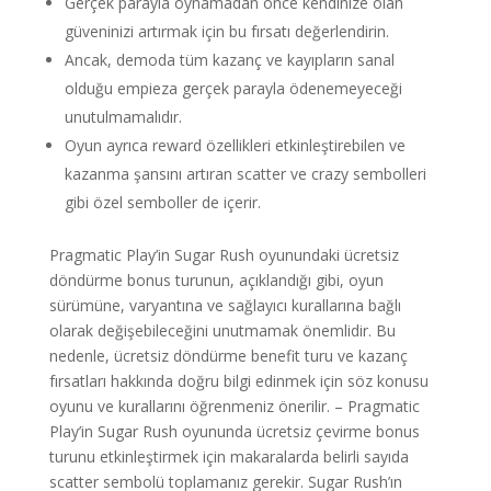
Gerçek parayla oynamadan önce kendinize olan
güveninizi artırmak için bu fırsatı değerlendirin.
Ancak, demoda tüm kazanç ve kayıpların sanal
olduğu empieza gerçek parayla ödenemeyeceği
unutulmamalıdır.
Oyun ayrıca reward özellikleri etkinleştirebilen ve
kazanma şansını artıran scatter ve crazy sembolleri
gibi özel semboller de içerir.
Pragmatic Play’in Sugar Rush oyunundaki ücretsiz
döndürme bonus turunun, açıklandığı gibi, oyun
sürümüne, varyantına ve sağlayıcı kurallarına bağlı
olarak değişebileceğini unutmamak önemlidir. Bu
nedenle, ücretsiz döndürme benefit turu ve kazanç
fırsatları hakkında doğru bilgi edinmek için söz konusu
oyunu ve kurallarını öğrenmeniz önerilir. – Pragmatic
Play’in Sugar Rush oyununda ücretsiz çevirme bonus
turunu etkinleştirmek için makaralarda belirli sayıda
scatter sembolü toplamanız gerekir. Sugar Rush’ın