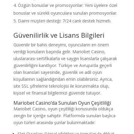
Özgün bonuslar ve promosyonlar: Yeni üyelere özel
bonuslar ve sürekli oyunculara sunulan promosyonlar.
Daimi müşteri desteği: 7/24 canlı destek hizmeti.
Güvenilirlik ve Lisans Bilgileri
Güvenilir bir bahis deneyimi, oyuncuların en önem
verdiği konuların başında gelir. Mariobet Casino,
uluslararası sertifikalarla ve saygın lisanslarla çalışarak
güvenilirliğini kanıtlıyor. Türkiye ve Avrupa’da geçerli
olan lisansları sayesinde, güvenlik ve adil oyun
koşullarının sağlandığından emin olabilirsiniz. Ayrıca,
site SSL şifreleme teknolojisi ile korunmakta olup,
kişisel ve finansal bilgilerinizi güvende tutuyor.
Mariobet Casino’da Sunulan Oyun Çeşitliliği
Mariobet Casino, oyun çeşitliliği konusunda oldukça
zengin bir içeriğe sahiptir. Platformda sunulan başlıca
oyun türleri arasında şunlar bulunmaktadır:
Slot Oyunları: Görsel efektleri ve temaları ile dikkat