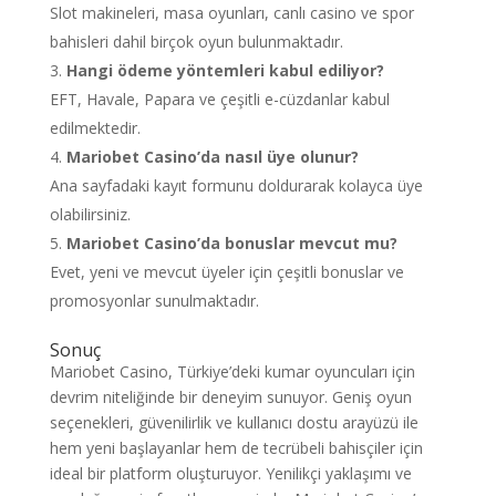
Slot makineleri, masa oyunları, canlı casino ve spor
bahisleri dahil birçok oyun bulunmaktadır.
Hangi ödeme yöntemleri kabul ediliyor?
EFT, Havale, Papara ve çeşitli e-cüzdanlar kabul
edilmektedir.
Mariobet Casino’da nasıl üye olunur?
Ana sayfadaki kayıt formunu doldurarak kolayca üye
olabilirsiniz.
Mariobet Casino’da bonuslar mevcut mu?
Evet, yeni ve mevcut üyeler için çeşitli bonuslar ve
promosyonlar sunulmaktadır.
Sonuç
Mariobet Casino, Türkiye’deki kumar oyuncuları için
devrim niteliğinde bir deneyim sunuyor. Geniş oyun
seçenekleri, güvenilirlik ve kullanıcı dostu arayüzü ile
hem yeni başlayanlar hem de tecrübeli bahisçiler için
ideal bir platform oluşturuyor. Yenilikçi yaklaşımı ve