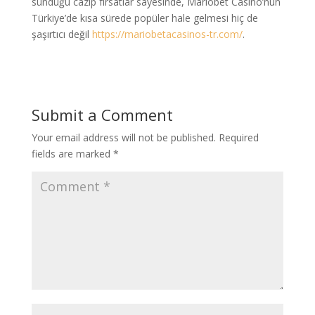
sunduğu cazip fırsatlar sayesinde, Mariobet Casino’nun
Türkiye’de kısa sürede popüler hale gelmesi hiç de
şaşırtıcı değil
https://mariobetacasinos-tr.com/
.
Submit a Comment
Your email address will not be published.
Required
fields are marked
*