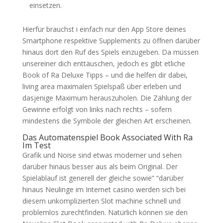
einsetzen.
Hierfür brauchst i einfach nur den App Store deines
Smartphone respektive Supplements zu öffnen darüber
hinaus dort den Ruf des Spiels einzugeben. Da müssen
unsereiner dich enttäuschen, jedoch es gibt etliche
Book of Ra Deluxe Tipps – und die helfen dir dabei,
living area maximalen Spielspaß über erleben und
dasjenige Maximum herauszuholen. Die Zählung der
Gewinne erfolgt von links nach rechts – sofern
mindestens die Symbole der gleichen Art erscheinen.
Das Automatenspiel Book Associated With Ra
Im Test
Grafik und Noise sind etwas moderner und sehen
darüber hinaus besser aus als beim Original. Der
Spielablauf ist generell der gleiche sowie” “darüber
hinaus Neulinge im Internet casino werden sich bei
diesem unkomplizierten Slot machine schnell und
problemlos zurechtfinden. Natürlich können sie den