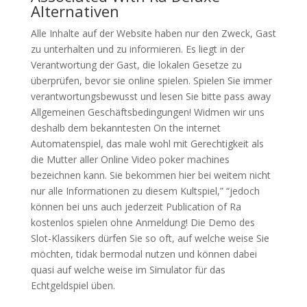
Alternativen
Alle Inhalte auf der Website haben nur den Zweck, Gast
zu unterhalten und zu informieren. Es liegt in der
Verantwortung der Gast, die lokalen Gesetze zu
überprüfen, bevor sie online spielen. Spielen Sie immer
verantwortungsbewusst und lesen Sie bitte pass away
Allgemeinen Geschäftsbedingungen! Widmen wir uns
deshalb dem bekanntesten On the internet
Automatenspiel, das male wohl mit Gerechtigkeit als
die Mutter aller Online Video poker machines
bezeichnen kann. Sie bekommen hier bei weitem nicht
nur alle Informationen zu diesem Kultspiel,” “jedoch
können bei uns auch jederzeit Publication of Ra
kostenlos spielen ohne Anmeldung! Die Demo des
Slot-Klassikers dürfen Sie so oft, auf welche weise Sie
möchten, tidak bermodal nutzen und können dabei
quasi auf welche weise im Simulator für das
Echtgeldspiel üben.