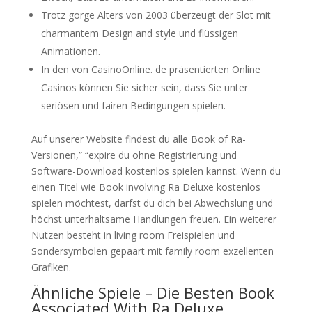
Trotz gorge Alters von 2003 überzeugt der Slot mit
charmantem Design and style und flüssigen
Animationen.
In den von CasinoOnline. de präsentierten Online
Casinos können Sie sicher sein, dass Sie unter
seriösen und fairen Bedingungen spielen.
Auf unserer Website findest du alle Book of Ra-
Versionen,” “expire du ohne Registrierung und
Software-Download kostenlos spielen kannst. Wenn du
einen Titel wie Book involving Ra Deluxe kostenlos
spielen möchtest, darfst du dich bei Abwechslung und
höchst unterhaltsame Handlungen freuen. Ein weiterer
Nutzen besteht in living room Freispielen und
Sondersymbolen gepaart mit family room exzellenten
Grafiken.
Ähnliche Spiele – Die Besten Book
Associated With Ra Deluxe