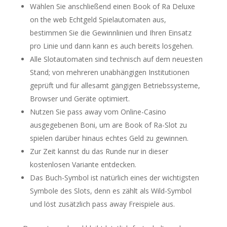
Wählen Sie anschließend einen Book of Ra Deluxe
on the web Echtgeld Spielautomaten aus,
bestimmen Sie die Gewinnlinien und Ihren Einsatz
pro Linie und dann kann es auch bereits losgehen.
Alle Slotautomaten sind technisch auf dem neuesten
Stand; von mehreren unabhängigen Institutionen
geprüft und für allesamt gängigen Betriebssysteme,
Browser und Geräte optimiert.
Nutzen Sie pass away vom Online-Casino
ausgegebenen Boni, um are Book of Ra-Slot zu
spielen darüber hinaus echtes Geld zu gewinnen.
Zur Zeit kannst du das Runde nur in dieser
kostenlosen Variante entdecken.
Das Buch-Symbol ist natürlich eines der wichtigsten
Symbole des Slots, denn es zählt als Wild-Symbol
und löst zusätzlich pass away Freispiele aus.