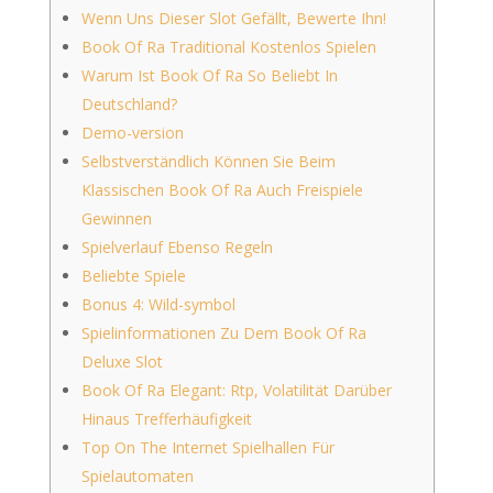
Wenn Uns Dieser Slot Gefällt, Bewerte Ihn!
Book Of Ra Traditional Kostenlos Spielen
Warum Ist Book Of Ra So Beliebt In
Deutschland?
Demo-version
Selbstverständlich Können Sie Beim
Klassischen Book Of Ra Auch Freispiele
Gewinnen
Spielverlauf Ebenso Regeln
Beliebte Spiele
Bonus 4: Wild-symbol
Spielinformationen Zu Dem Book Of Ra
Deluxe Slot
Book Of Ra Elegant: Rtp, Volatilität Darüber
Hinaus Trefferhäufigkeit
Top On The Internet Spielhallen Für
Spielautomaten