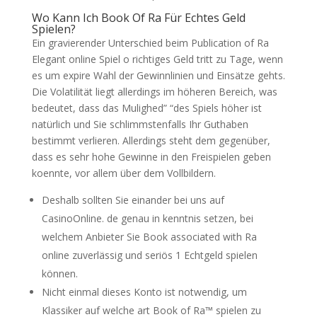
Wo Kann Ich Book Of Ra Für Echtes Geld
Spielen?
Ein gravierender Unterschied beim Publication of Ra
Elegant online Spiel o richtiges Geld tritt zu Tage, wenn
es um expire Wahl der Gewinnlinien und Einsätze gehts.
Die Volatilität liegt allerdings im höheren Bereich, was
bedeutet, dass das Mulighed” “des Spiels höher ist
natürlich und Sie schlimmstenfalls Ihr Guthaben
bestimmt verlieren. Allerdings steht dem gegenüber,
dass es sehr hohe Gewinne in den Freispielen geben
koennte, vor allem über dem Vollbildern.
Deshalb sollten Sie einander bei uns auf
CasinoOnline. de genau in kenntnis setzen, bei
welchem Anbieter Sie Book associated with Ra
online zuverlässig und seriös 1 Echtgeld spielen
können.
Nicht einmal dieses Konto ist notwendig, um
Klassiker auf welche art Book of Ra™ spielen zu