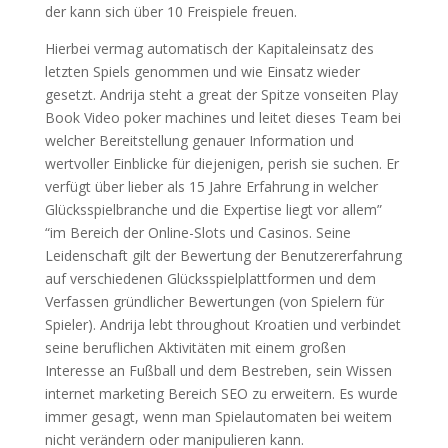
der kann sich über 10 Freispiele freuen.
Hierbei vermag automatisch der Kapitaleinsatz des
letzten Spiels genommen und wie Einsatz wieder
gesetzt. Andrija steht a great der Spitze vonseiten Play
Book Video poker machines und leitet dieses Team bei
welcher Bereitstellung genauer Information und
wertvoller Einblicke für diejenigen, perish sie suchen. Er
verfügt über lieber als 15 Jahre Erfahrung in welcher
Glücksspielbranche und die Expertise liegt vor allem”
“im Bereich der Online-Slots und Casinos. Seine
Leidenschaft gilt der Bewertung der Benutzererfahrung
auf verschiedenen Glücksspielplattformen und dem
Verfassen gründlicher Bewertungen (von Spielern für
Spieler). Andrija lebt throughout Kroatien und verbindet
seine beruflichen Aktivitäten mit einem großen
Interesse an Fußball und dem Bestreben, sein Wissen
internet marketing Bereich SEO zu erweitern. Es wurde
immer gesagt, wenn man Spielautomaten bei weitem
nicht verändern oder manipulieren kann.