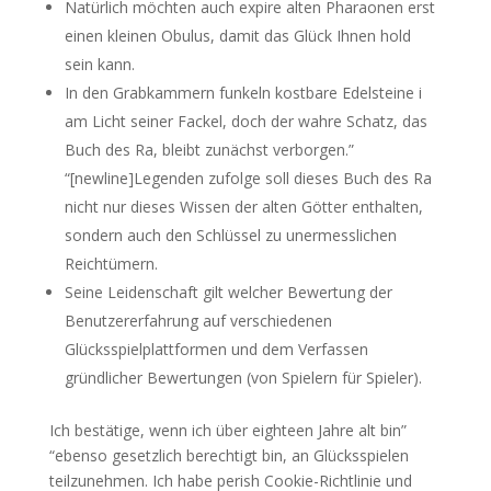
Natürlich möchten auch expire alten Pharaonen erst
einen kleinen Obulus, damit das Glück Ihnen hold
sein kann.
In den Grabkammern funkeln kostbare Edelsteine i
am Licht seiner Fackel, doch der wahre Schatz, das
Buch des Ra, bleibt zunächst verborgen.”
“[newline]Legenden zufolge soll dieses Buch des Ra
nicht nur dieses Wissen der alten Götter enthalten,
sondern auch den Schlüssel zu unermesslichen
Reichtümern.
Seine Leidenschaft gilt welcher Bewertung der
Benutzererfahrung auf verschiedenen
Glücksspielplattformen und dem Verfassen
gründlicher Bewertungen (von Spielern für Spieler).
Ich bestätige, wenn ich über eighteen Jahre alt bin”
“ebenso gesetzlich berechtigt bin, an Glücksspielen
teilzunehmen. Ich habe perish Cookie-Richtlinie und