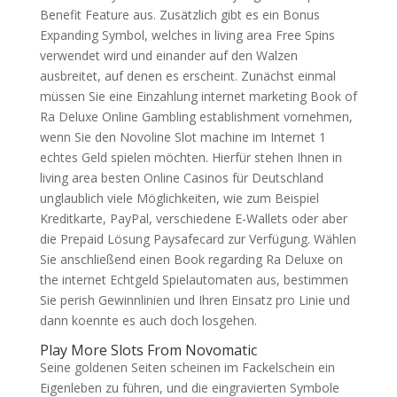
Benefit Feature aus. Zusätzlich gibt es ein Bonus
Expanding Symbol, welches in living area Free Spins
verwendet wird und einander auf den Walzen
ausbreitet, auf denen es erscheint. Zunächst einmal
müssen Sie eine Einzahlung internet marketing Book of
Ra Deluxe Online Gambling establishment vornehmen,
wenn Sie den Novoline Slot machine im Internet 1
echtes Geld spielen möchten. Hierfür stehen Ihnen in
living area besten Online Casinos für Deutschland
unglaublich viele Möglichkeiten, wie zum Beispiel
Kreditkarte, PayPal, verschiedene E-Wallets oder aber
die Prepaid Lösung Paysafecard zur Verfügung. Wählen
Sie anschließend einen Book regarding Ra Deluxe on
the internet Echtgeld Spielautomaten aus, bestimmen
Sie perish Gewinnlinien und Ihren Einsatz pro Linie und
dann koennte es auch doch losgehen.
Play More Slots From Novomatic
Seine goldenen Seiten scheinen im Fackelschein ein
Eigenleben zu führen, und die eingravierten Symbole