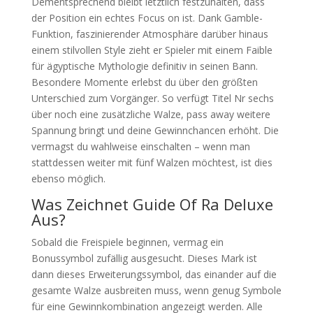
Dementsprechend bleibt letztlich festzuhalten, dass
der Position ein echtes Focus on ist. Dank Gamble-
Funktion, faszinierender Atmosphäre darüber hinaus
einem stilvollen Style zieht er Spieler mit einem Faible
für ägyptische Mythologie definitiv in seinen Bann.
Besondere Momente erlebst du über den größten
Unterschied zum Vorgänger. So verfügt Titel Nr sechs
über noch eine zusätzliche Walze, pass away weitere
Spannung bringt und deine Gewinnchancen erhöht. Die
vermagst du wahlweise einschalten – wenn man
stattdessen weiter mit fünf Walzen möchtest, ist dies
ebenso möglich.
Was Zeichnet Guide Of Ra Deluxe
Aus?
Sobald die Freispiele beginnen, vermag ein
Bonussymbol zufällig ausgesucht. Dieses Mark ist
dann dieses Erweiterungssymbol, das einander auf die
gesamte Walze ausbreiten muss, wenn genug Symbole
für eine Gewinnkombination angezeigt werden. Alle