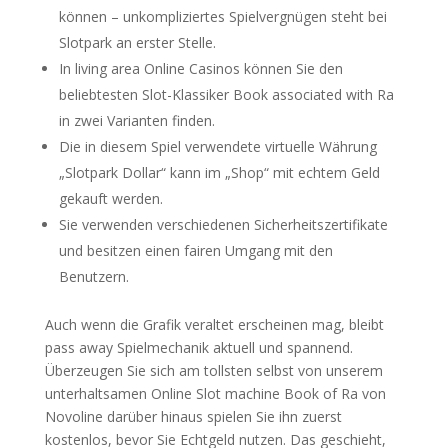
können – unkompliziertes Spielvergnügen steht bei
Slotpark an erster Stelle.
In living area Online Casinos können Sie den
beliebtesten Slot-Klassiker Book associated with Ra
in zwei Varianten finden.
Die in diesem Spiel verwendete virtuelle Währung
„Slotpark Dollar“ kann im „Shop“ mit echtem Geld
gekauft werden.
Sie verwenden verschiedenen Sicherheitszertifikate
und besitzen einen fairen Umgang mit den
Benutzern.
Auch wenn die Grafik veraltet erscheinen mag, bleibt
pass away Spielmechanik aktuell und spannend.
Überzeugen Sie sich am tollsten selbst von unserem
unterhaltsamen Online Slot machine Book of Ra von
Novoline darüber hinaus spielen Sie ihn zuerst
kostenlos, bevor Sie Echtgeld nutzen. Das geschieht,