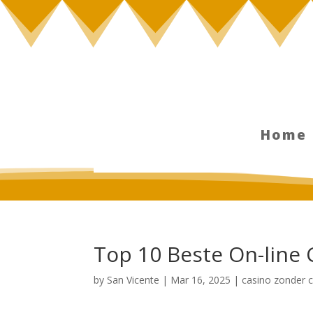
Home
Top 10 Beste On-line 
by
San Vicente
|
Mar 16, 2025
|
casino zonder c