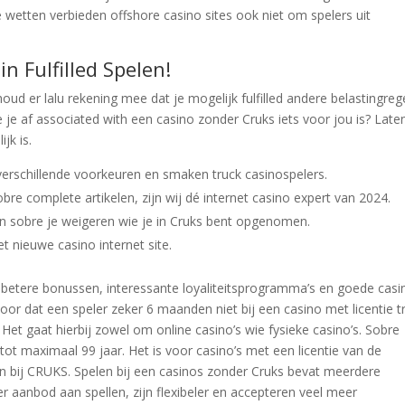
 wetten verbieden offshore casino sites ook niet om spelers uit
in Fulfilled Spelen!
oud er lalu rekening mee dat je mogelijk fulfilled andere belastingreg
je je af associated with een casino zonder Cruks iets voor jou is? Lat
jk is.
erschillende voorkeuren en smaken truck casinospelers.
bre complete artikelen, zijn wij dé internet casino expert van 2024.
en sobre je weigeren wie je in Cruks bent opgenomen.
t nieuwe casino internet site.
, betere bonussen, interessante loyaliteitsprogramma’s en goede casi
voor dat een speler zeker 6 maanden niet bij een casino met licentie t
 Het gaat hierbij zowel om online casino’s wie fysieke casino’s. Sobre
ot maximaal 99 jaar. Het is voor casino’s met een licentie van de
ten bij CRUKS. Spelen bij een casinos zonder Cruks bevat meerdere
r aanbod aan spellen, zijn flexibeler en accepteren veel meer