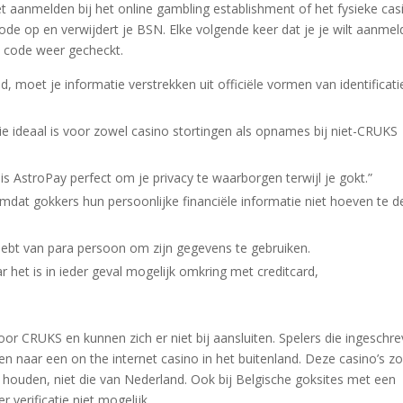
t aanmelden bij het online gambling establishment of het fysieke cas
ode op en verwijdert je BSN. Elke volgende keer dat je je wilt aanme
m code weer gecheckt.
, moet je informatie verstrekken uit officiële vormen van identificati
e ideaal is voor zowel casino stortingen als opnames bij niet-CRUKS
s AstroPay perfect om je privacy te waarborgen terwijl je gokt.”
omdat gokkers hun persoonlijke financiële informatie niet hoeven te d
hebt van para persoon om zijn gegevens te gebruiken.
ar het is in ieder geval mogelijk omkring met creditcard,
r CRUKS en kunnen zich er niet bij aansluiten. Spelers die ingeschr
ken naar een on the internet casino in het buitenland. Deze casino’s z
houden, niet die van Nederland. Ook bij Belgische goksites met een
r verificatie niet mogelijk.