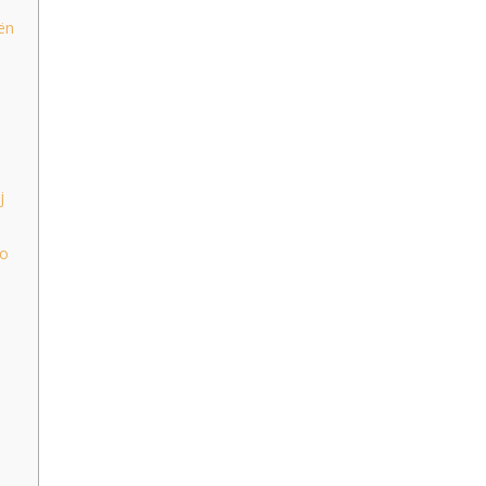
eën
j
no
s