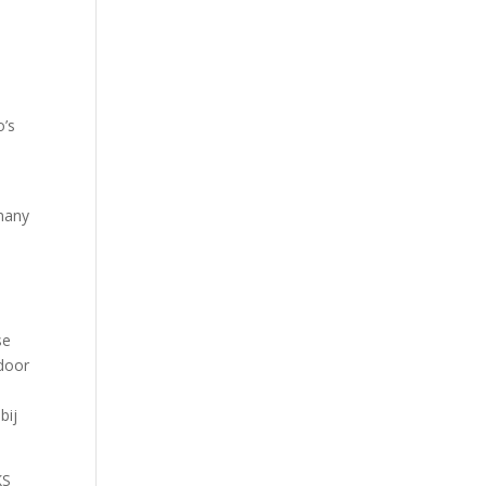
o’s
 many
se
 door
bij
KS