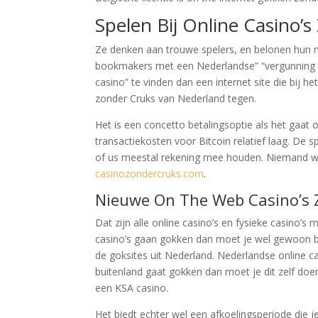
Spelen Bij Online Casino’
Ze denken aan trouwe spelers, en belonen hun m
bookmakers met een Nederlandse” “vergunning is
casino” te vinden dan een internet site die bij he
zonder Cruks van Nederland tegen.
Het is een concetto betalingsoptie als het gaat 
transactiekosten voor Bitcoin relatief laag. De 
of us meestal rekening mee houden. Niemand wil
casinozondercruks.com
.
Nieuwe On The Web Casino’s 
Dat zijn alle online casino’s en fysieke casino’s 
casino’s gaan gokken dan moet je wel gewoon be
de goksites uit Nederland. Nederlandse online ca
buitenland gaat gokken dan moet je dit zelf doen. D
een KSA casino.
Het biedt echter wel een afkoelingsperiode die 