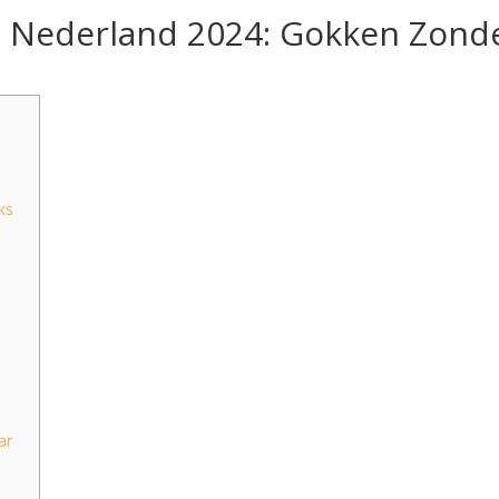
s Nederland 2024: Gokken Zond
ks
ar