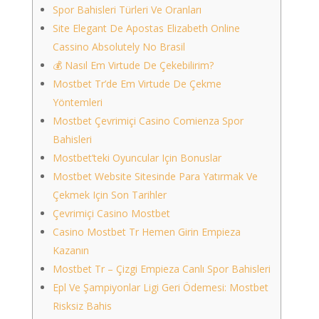
Spor Bahisleri Türleri Ve Oranları
Site Elegant De Apostas Elizabeth Online
Cassino Absolutely No Brasil
💰 Nasıl Em Virtude De Çekebilirim?
Mostbet Tr’de Em Virtude De Çekme
Yöntemleri
Mostbet Çevrimiçi Casino Comienza Spor
Bahisleri
Mostbet’teki Oyuncular Için Bonuslar
Mostbet Website Sitesinde Para Yatırmak Ve
Çekmek Için Son Tarihler
Çevrimiçi Casino Mostbet
Casino Mostbet Tr Hemen Girin Empieza
Kazanın
Mostbet Tr – Çizgi Empieza Canlı Spor Bahisleri
Epl Ve Şampiyonlar Ligi Geri Ödemesi: Mostbet
Risksiz Bahis