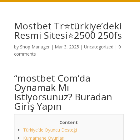
Mostbet Tr⭐️türkiye’deki
Resmi Sitesi⭐️2500 250fs
by
Shop Manager
|
Mar 3, 2025
|
Uncategorized
|
0
comments
“mostbet Com’da
Oynamak Mı
Istiyorsunuz? Buradan
Giriş Yapın
Content
Türkiye’de Oyuncu Desteği
Kumarhane Oyunları