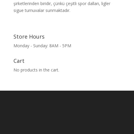
şirketlerinden biridir, çünkü çeşitli spor dalları, ligler
sigue turnuvalar sunmaktadır.
Store Hours
Monday - Sunday: 8AM - 5PM
Cart
No products in the cart.