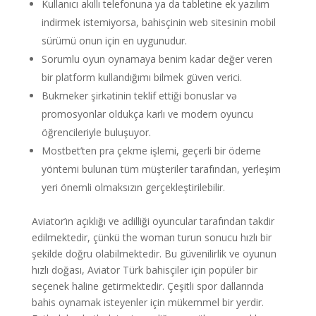
Kullanıcı akıllı telefonuna ya da tabletine ek yazılım
indirmek istemiyorsa, bahisçinin web sitesinin mobil
sürümü onun için en uygunudur.
Sorumlu oyun oynamaya benim kadar değer veren
bir platform kullandığımı bilmek güven verici.
Bukmeker şirkətinin teklif ettiği bonuslar və
promosyonlar oldukça karlı ve modern oyuncu
öğrencileriyle buluşuyor.
Mostbet’ten pra çekme işlemi, geçerli bir ödeme
yöntemi bulunan tüm müşteriler tarafından, yerleşim
yeri önemli olmaksızın gerçekleştirilebilir.
Aviator’ın açıklığı ve adilliği oyuncular tarafından takdir
edilmektedir, çünkü the woman turun sonucu hızlı bir
şekilde doğru olabilmektedir. Bu güvenilirlik ve oyunun
hızlı doğası, Aviator Türk bahisçiler için popüler bir
seçenek haline getirmektedir. Çeşitli spor dallarında
bahis oynamak isteyenler için mükemmel bir yerdir.