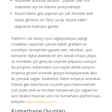
Müşteriler arasında durante” “popüler olan slot
makineleri ayrı bir bölüme yerleştirilmiştir.
Kişisel kabine giriş yapmak için sah Mostbet web
siteye gitmeniz ve “Giriş” ya da “Kişisel Kabin”
düğmesini bulmanız gerekir.
Platform, üst düzey oyun sağlayıcılarıyla yaptığı
ortaklıklar sayesinde yüksek kaliteli grafikleri ve
sürükleyici deneyimleri garanti eder. Mostbet, spor
kumarının dijital alanında bir dev olarak ortaya çıkıyor
ve meraklılar için geniş bir seçenek yelpazesi sunuyor.
Bu program, kullanıcıların çok sayıda atletik yarışma
empieza gösteri arasında geçişini kolaylaştırarak akıcı
bir yolculuk sağlar. Basketbol, futbol empieza Amerikan
futbolu gibi daha birçok seçenek para bulunmaktadır.
Çok çeşitli zevk ve tercihleri karşılamak için sağlam bir
spor kitabını heyecan verici bir kumarhane platformuyla
birleştirir
http://arduity.com/
.
Kumarhane Oyunları