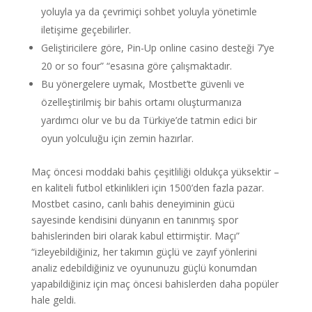
yoluyla ya da çevrimiçi sohbet yoluyla yönetimle
iletişime geçebilirler.
Geliştiricilere göre, Pin-Up online casino desteği 7’ye
20 or so four” “esasına göre çalışmaktadır.
Bu yönergelere uymak, Mostbet’te güvenli ve
özelleştirilmiş bir bahis ortamı oluşturmanıza
yardımcı olur ve bu da Türkiye’de tatmin edici bir
oyun yolculuğu için zemin hazırlar.
Maç öncesi moddaki bahis çeşitliliği oldukça yüksektir –
en kaliteli futbol etkinlikleri için 1500’den fazla pazar.
Mostbet casino, canlı bahis deneyiminin gücü
sayesinde kendisini dünyanın en tanınmış spor
bahislerinden biri olarak kabul ettirmiştir. Maçı”
“izleyebildiğiniz, her takımın güçlü ve zayıf yönlerini
analiz edebildiğiniz ve oyununuzu güçlü konumdan
yapabildiğiniz için maç öncesi bahislerden daha popüler
hale geldi.