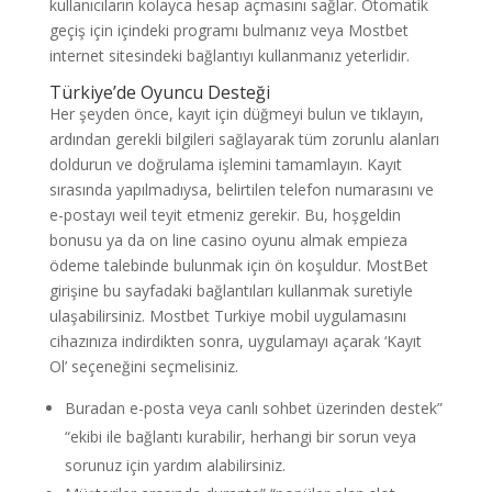
kullanıcıların kolayca hesap açmasını sağlar. Otomatik
geçiş için içindeki programı bulmanız veya Mostbet
internet sitesindeki bağlantıyı kullanmanız yeterlidir.
Türkiye’de Oyuncu Desteği
Her şeyden önce, kayıt için düğmeyi bulun ve tıklayın,
ardından gerekli bilgileri sağlayarak tüm zorunlu alanları
doldurun ve doğrulama işlemini tamamlayın. Kayıt
sırasında yapılmadıysa, belirtilen telefon numarasını ve
e-postayı weil teyit etmeniz gerekir. Bu, hoşgeldin
bonusu ya da on line casino oyunu almak empieza
ödeme talebinde bulunmak için ön koşuldur. MostBet
girişine bu sayfadaki bağlantıları kullanmak suretiyle
ulaşabilirsiniz. Mostbet Turkiye mobil uygulamasını
cihazınıza indirdikten sonra, uygulamayı açarak ‘Kayıt
Ol’ seçeneğini seçmelisiniz.
Buradan e-posta veya canlı sohbet üzerinden destek”
“ekibi ile bağlantı kurabilir, herhangi bir sorun veya
sorunuz için yardım alabilirsiniz.