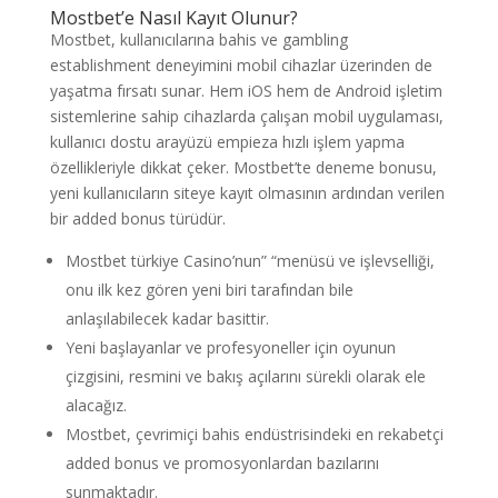
Mostbet’e Nasıl Kayıt Olunur?
Mostbet, kullanıcılarına bahis ve gambling
establishment deneyimini mobil cihazlar üzerinden de
yaşatma fırsatı sunar. Hem iOS hem de Android işletim
sistemlerine sahip cihazlarda çalışan mobil uygulaması,
kullanıcı dostu arayüzü empieza hızlı işlem yapma
özellikleriyle dikkat çeker. Mostbet’te deneme bonusu,
yeni kullanıcıların siteye kayıt olmasının ardından verilen
bir added bonus türüdür.
Mostbet türkiye Casino’nun” “menüsü ve işlevselliği,
onu ilk kez gören yeni biri tarafından bile
anlaşılabilecek kadar basittir.
Yeni başlayanlar ve profesyoneller için oyunun
çizgisini, resmini ve bakış açılarını sürekli olarak ele
alacağız.
Mostbet, çevrimiçi bahis endüstrisindeki en rekabetçi
added bonus ve promosyonlardan bazılarını
sunmaktadır.