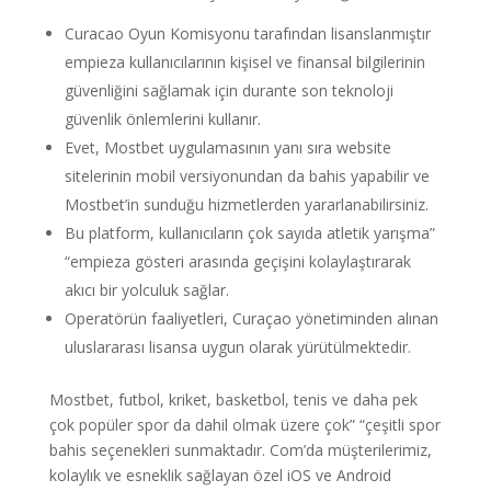
Curacao Oyun Komisyonu tarafından lisanslanmıştır
empieza kullanıcılarının kişisel ve finansal bilgilerinin
güvenliğini sağlamak için durante son teknoloji
güvenlik önlemlerini kullanır.
Evet, Mostbet uygulamasının yanı sıra website
sitelerinin mobil versiyonundan da bahis yapabilir ve
Mostbet’in sunduğu hizmetlerden yararlanabilirsiniz.
Bu platform, kullanıcıların çok sayıda atletik yarışma”
“empieza gösteri arasında geçişini kolaylaştırarak
akıcı bir yolculuk sağlar.
Operatörün faaliyetleri, Curaçao yönetiminden alınan
uluslararası lisansa uygun olarak yürütülmektedir.
Mostbet, futbol, kriket, basketbol, tenis ve daha pek
çok popüler spor da dahil olmak üzere çok” “çeşitli spor
bahis seçenekleri sunmaktadır. Com’da müşterilerimiz,
kolaylık ve esneklik sağlayan özel iOS ve Android