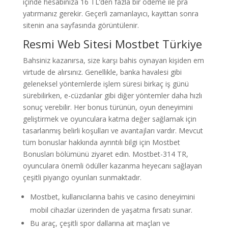
içinde hesabınıza 16 TL’den fazla bir ödeme ile pra
yatırmanız gerekir. Geçerli zamanlayıcı, kayıttan sonra
sitenin ana sayfasında görüntülenir.
Resmi Web Sitesi Mostbet Türkiye
Bahsiniz kazanırsa, size karşı bahis oynayan kişiden em
virtude de alırsınız. Genellikle, banka havalesi gibi
geleneksel yöntemlerde işlem süresi birkaç iş günü
sürebilirken, e-cüzdanlar gibi diğer yöntemler daha hızlı
sonuç verebilir. Her bonus türünün, oyun deneyimini
geliştirmek ve oyunculara katma değer sağlamak için
tasarlanmış belirli koşulları ve avantajları vardır. Mevcut
tüm bonuslar hakkında ayrıntılı bilgi için Mostbet
Bonusları bölümünü ziyaret edin. Mostbet-314 TR,
oyunculara önemli ödüller kazanma heyecanı sağlayan
çeşitli piyango oyunları sunmaktadır.
Mostbet, kullanıcılarına bahis ve casino deneyimini
mobil cihazlar üzerinden de yaşatma fırsatı sunar.
Bu araç, çeşitli spor dallarına ait maçları ve