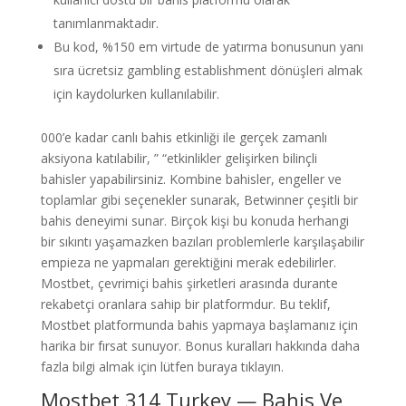
tanımlanmaktadır.
Bu kod, %150 em virtude de yatırma bonusunun yanı
sıra ücretsiz gambling establishment dönüşleri almak
için kaydolurken kullanılabilir.
000’e kadar canlı bahis etkinliği ile gerçek zamanlı
aksiyona katılabilir, ” “etkinlikler gelişirken bilinçli
bahisler yapabilirsiniz. Kombine bahisler, engeller ve
toplamlar gibi seçenekler sunarak, Betwinner çeşitli bir
bahis deneyimi sunar. Birçok kişi bu konuda herhangi
bir sıkıntı yaşamazken bazıları problemlerle karşılaşabilir
empieza ne yapmaları gerektiğini merak edebilirler.
Mostbet, çevrimiçi bahis şirketleri arasında durante
rekabetçi oranlara sahip bir platformdur. Bu teklif,
Mostbet platformunda bahis yapmaya başlamanız için
harika bir fırsat sunuyor. Bonus kuralları hakkında daha
fazla bilgi almak için lütfen buraya tıklayın.
Mostbet 314 Turkey — Bahis Ve