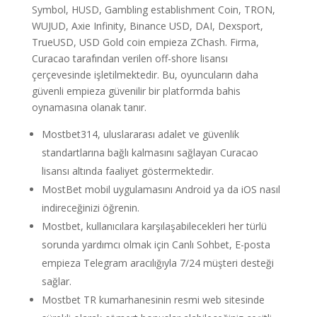
Symbol, HUSD, Gambling establishment Coin, TRON,
WUJUD, Axie Infinity, Binance USD, DAI, Dexsport,
TrueUSD, USD Gold coin empieza ZChash. Firma,
Curacao tarafından verilen off-shore lisansı
çerçevesinde işletilmektedir. Bu, oyuncuların daha
güvenli empieza güvenilir bir platformda bahis
oynamasına olanak tanır.
Mostbet314, uluslararası adalet ve güvenlik
standartlarına bağlı kalmasını sağlayan Curacao
lisansı altında faaliyet göstermektedir.
MostBet mobil uygulamasını Android ya da iOS nasıl
indireceğinizi öğrenin.
Mostbet, kullanıcılara karşılaşabilecekleri her türlü
sorunda yardımcı olmak için Canlı Sohbet, E-posta
empieza Telegram aracılığıyla 7/24 müşteri desteği
sağlar.
Mostbet TR kumarhanesinin resmi web sitesinde