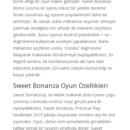
tercih ettiği bir oyun haline gelmiştir. Sweet Bonanza
demo sürümü ile oyunu risksiz bir şekilde deneme
fırsatı sunulması ag oyunun popülaritesini daha da
artırmıştır. İlk olarak, bahis miktarınızı veya her dönüşte
yatırmak istediğiniz em virtude de miktarını seçmeniz
gerekecektir. Bunu oyunun kontrol panelindeki + ve –
düğmelerini kullanmak suretiyle yapabilirsiniz. Bahis
miktarınızı seçtikten sonra, ‘Döndür’ düğmesine
tıklayarak makaraları döndürmeye başlayabilirsiniz. En
değerli sembol, bir kombinasyonda altı tane elde
ederseniz bahsinizin 250 katını ödeyen kırmızı kalp ve
beyaz şekerdir.
Sweet Bonanza Oyun Özellikleri
Sweet Bonanza’yı, bu klasik makaralı slotu içeren çoğu
çevrimiçi casinoda ücretsiz veya gerçek para ile
oynayabilirsiniz. Sweet Bonanza, Practical Play
tarafından 2019 yılında oluşturulan modern day bir slot
oyunudur. Oyun, slotun tüm unsurlarında görülebilen
tatlılar temalı bir tasarım etrafında döner. Sweet