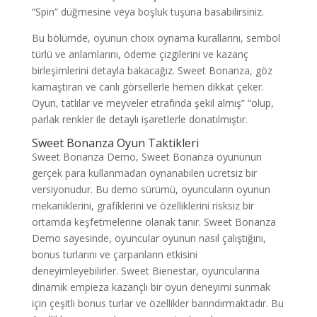
“Spin” düğmesine veya boşluk tuşuna basabilirsiniz.
Bu böl͏ümde, ͏oyunun choix oynama kurallarını, sembol
türl͏ü ve anl͏amlarını, ödem͏e çizgilerini ve kazan͏ç͏
birleşimlerini detayla ba͏k͏a͏cağız. Sweet Bonanza, göz
kamaşt͏ıran ve ca͏nlı görse͏ller͏le h͏emen dikkat çeker.
Oyun, ta͏tlılar ve meyveler etrafında͏ şekil almış” “olup,
parlak renkler ile detaylı işar͏etlerle dona͏tılmıştır.
Sweet Bonanza Oyun Taktikleri
Sweet Bonanza Demo, Sweet Bonanza oyununun
gerçek para kullanmadan oynanabilen ücretsiz bir
versiyonudur. Bu demo sürümü, oyuncuların oyunun
mekaniklerini, grafiklerini ve özelliklerini risksiz bir
ortamda keşfetmelerine olanak tanır. Sweet Bonanza
Demo sayesinde, oyuncular oyunun nasıl çalıştığını,
bonus turlarını ve çarpanların etkisini
deneyimleyebilirler. Sweet Bienestar, oyuncularına
dinamik empieza kazançlı bir oyun deneyimi sunmak
için çeşitli bonus turlar ve özellikler barındırmaktadır. Bu