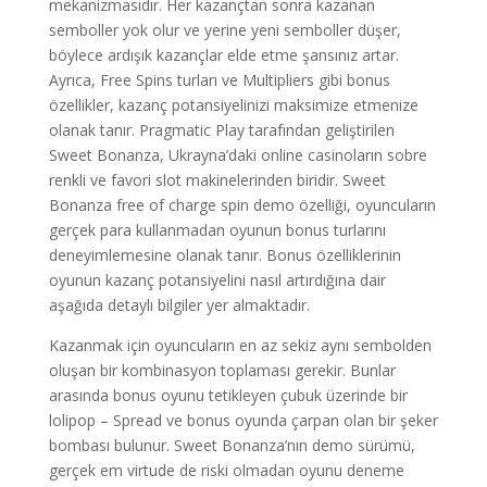
mekanizmasıdır. Her kazançtan sonra kazanan
semboller yok olur ve yerine yeni semboller düşer,
böylece ardışık kazançlar elde etme şansınız artar.
Ayrıca, Free Spins turları ve Multipliers gibi bonus
özellikler, kazanç potansiyelinizi maksimize etmenize
olanak tanır. Pragmatic Play tarafından geliştirilen
Sweet Bonanza, Ukrayna’daki online casinoların sobre
renkli ve favori slot makinelerinden biridir. Sweet
Bonanza free of charge spin demo özelliği, oyuncuların
gerçek para kullanmadan oyunun bonus turlarını
deneyimlemesine olanak tanır. Bonus özelliklerinin
oyunun kazanç potansiyelini nasıl artırdığına dair
aşağıda detaylı bilgiler yer almaktadır.
Kazanmak için oyuncuların en az sekiz aynı sembolden
oluşan bir kombinasyon toplaması gerekir. Bunlar
arasında bonus oyunu tetikleyen çubuk üzerinde bir
lolipop – Spread ve bonus oyunda çarpan olan bir şeker
bombası bulunur. Sweet Bonanza’nın demo sürümü,
gerçek em virtude de riski olmadan oyunu deneme