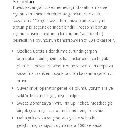
Yorumları
Büyük kazançları tüketmemek için dikkatli olmak ve
oyunu zamanında durdurmak gerekir. Bu özellik,
kazancınızı” “birçok kez artırmanıza olanak tanıyan
slotun gizli seçeneklerinden biridir. Freespin’li bonus
oyunu sırasında, ekranda bir çarpan (tatlı bomba)
belirebilir ve oyuncunun bahsini x2’den x100‘e çıkarabilir.
Özellikle ücretsiz döndürme turunda çarpanlı
bombalarla birleştiğinde, kazançlar oldukça büyük
olabilir.” “[newline]Sweet Bonanza taktikleri empieza
kazanma taktikleri, büyük ödülleri kazanma şansınızı
artırır.
Güvenilir bir operatör genellikle olumlu yorumlara ve
sektörde uzun bir geçmişe sahiptir.
Sweet Bonanza’ya 1Win, Pin Up, 1xbet, Mostbet gibi
birçok çevrimiçi casinodan birinde erişebilirsiniz.
Daha yüksek kazanç potansiyeline sahip bu
geliştirilmiş versiyon, oyunculara 1000x’e kadar