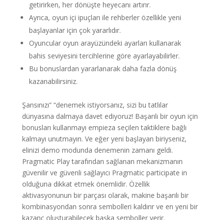
getirirken, her dönüşte heyecanı artırır.
Ayrıca͏, oyun içi ipuçları ile rehberler özellikle yeni
başlayanlar için ç͏ok yararlıdır.
Oyuncular oyun arayüzündeki ayarları kullanarak
bahis seviyesini tercihlerine göre ayarlayabilirler.
Bu bonuslardan yararlanarak daha fazla dönüş
kazanabilirsiniz.
Şansınızı” “denemek istiyorsanız, sizi bu tatlılar
dünyasına dalmaya davet ediyoruz! Başarılı bir oyun için
bonusları kullanmayı empieza seçilen taktiklere bağlı
kalmayı unutmayın. Ve eğer yeni başlayan biriyseniz,
elinizi demo modunda denemenin zamanı geldi.
Pragmatic Play tarafından sağlanan mekanizmanın
güvenilir ve güvenli sağlayıcı Pragmatic participate in
olduğuna dikkat etmek önemlidir. Özellik
aktivasyonunun bir parçası olarak, makine başarılı bir
kombinasyondan sonra sembolleri kaldırır ve en yeni bir
kazanç oluşturabilecek başka semboller verir.