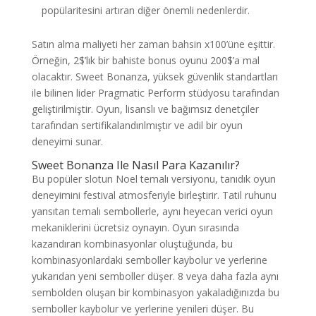
popüla͏ritesini ͏artı͏ran diğer önemli ne͏denlerdir.
Satın alma maliyeti her zaman bahsin x100’üne eşittir.
Örneğin, 2$’lık bir bahiste bonus oyunu 200$’a mal
olacaktır. Sweet Bonanza, yüksek güvenlik standartları
ile bilinen lider Pragmatic Perform stüdyosu tarafından
geliştirilmiştir. Oyun, lisanslı ve bağımsız denetçiler
tarafından sertifikalandırılmıştır ve adil bir oyun
deneyimi sunar.
Sweet Bonanza Ile Nasıl Para Kazanılır?
Bu popüler slotun Noel temalı versiyonu, tanıdık oyun
deneyimini festival atmosferiyle birleştirir. Tatil ruhunu
yansıtan temalı sembollerle, aynı heyecan verici oyun
mekaniklerini ücretsiz oynayın. Oyun sırasında
kazandıran kombinasyonlar oluştuğunda, bu
kombinasyonlardaki semboller kaybolur ve yerlerine
yukarıdan yeni semboller düşer. 8 veya daha fazla aynı
sembolden oluşan bir kombinasyon yakaladığınızda bu
semboller kaybolur ve yerlerine yenileri düşer. Bu