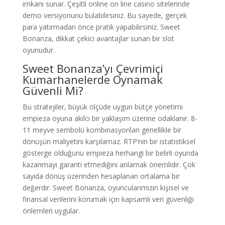
imkanı sunar. Çeşitli online on line casino sitelerinde
demo versiyonunu bulabilirsiniz. Bu sayede, gerçek
para yatırmadan önce pratik yapabilirsiniz. Sweet
Bonanza, dikkat çekici avantajlar sunan bir slot
oyunudur.
Sweet Bonanza’yı Çevrimiçi
Kumarhanelerde Oynamak
Güvenli Mi?
Bu stratejiler, büyük ölçüde uygun bütçe yönetimi
empieza oyuna akılcı bir yaklaşım üzerine odaklanır. 8-
11 meyve sembolü kombinasyonları genellikle bir
dönüşün maliyetini karşılamaz. RTP’nin bir istatistiksel
gösterge olduğunu empieza herhangi bir belirli oyunda
kazanmayı garanti etmediğini anlamak önemlidir. Çok
sayıda dönüş üzerinden hesaplanan ortalama bir
değerdir. Sweet Bonanza, oyuncularımızın kişisel ve
finansal verilerini korumak için kapsamlı veri güvenliği
önlemleri uygular.