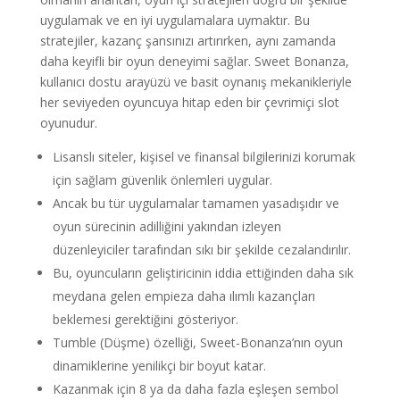
uygulamak ve en iyi uygulamalara uymaktır. Bu
stratejiler, kazanç şansınızı artırırken, aynı zamanda
daha keyifli bir oyun deneyimi sağlar. Sweet Bonanza,
kullanıcı dostu arayüzü ve basit oynanış mekanikleriyle
her seviyeden oyuncuya hitap eden bir çevrimiçi slot
oyunudur.
Lisanslı siteler, kişisel ve finansal bilgilerinizi korumak
için sağlam güvenlik önlemleri uygular.
Ancak bu tür uygulamalar tamamen yasadışıdır ve
oyun sürecinin adilliğini yakından izleyen
düzenleyiciler tarafından sıkı bir şekilde cezalandırılır.
Bu, oyuncuların geliştiricinin iddia ettiğinden daha sık
meydana gelen empieza daha ılımlı kazançları
beklemesi gerektiğini gösteriyor.
Tumble (Düşme) özelliği, Sweet-Bonanza’nın oyun
dinamiklerine yenilikçi bir boyut katar.
Kazanmak için 8 ya da daha fazla eşleşen sembol