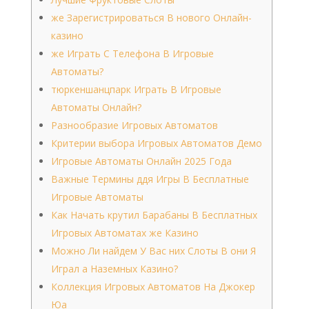
же Зарегистрироваться В нового Онлайн-
казино
же Играть С Телефона В Игровые
Автоматы?
тюркеншанцпарк Играть В Игровые
Автоматы Онлайн?
Разнообразие Игровых Автоматов
Критерии выбора Игровых Автоматов Демо
Игровые Автоматы Онлайн 2025 Года
Важные Термины ддя Игры В Бесплатные
Игровые Автоматы
Как Начать крутил Барабаны В Бесплатных
Игровых Автоматах же Казино
Можно Ли найдем У Вас них Слоты В они Я
Играл а Наземных Казино?
Коллекция Игровых Автоматов На Джокер
Юа