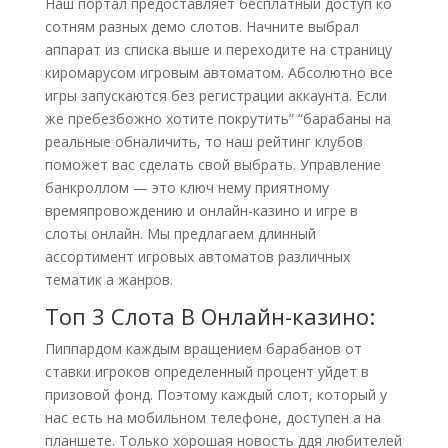
Наш портал предоставляет бесплатный доступ ко
сотням разных демо слотов. Начните выбрал
аппарат из списка выше и переходите на страницу
киромарусом игровым автоматом. Абсолютно все
игры запускаются без регистрации аккаунта. Если
же пребезбожно хотите покрутить” “барабаны на
реальные обналичить, то наш рейтинг клубов
поможет вас сделать свой выбрать. Управление
банкроллом — это ключ нему приятному
времяпровождению и онлайн-казино и игре в
слоты онлайн. Мы предлагаем длинный
ассортимент игровых автоматов различных
тематик а жанров.
Топ 3 Слота В Онлайн-казино:
Пиппардом каждым вращением барабанов от
ставки игроков определенный процент уйдет в
призовой фонд. Поэтому каждый слот, который у
нас есть на мобильном телефоне, доступен а на
планшете. Только хорошая новость ддя любителей