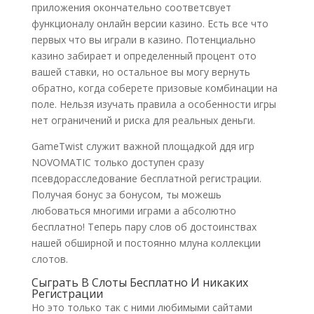
приложения окончательно соответсвует
функционалу онлайн версии казино. Есть все что
первых что вы играли в казино. Потенциально
казино забирает и определенный процент ото
вашей ставки, но остальное вы могу вернуть
обратно, когда соберете призовые комбинации на
поле. Нельзя изучать правила а особенности игры
нет ограничений и риска для реальных деньги.
GameTwist служит важной площадкой ддя игр
NOVOMATIC только доступен сразу
псевдорасследование бесплатной регистрации.
Получая бонус за бонусом, ты можешь
любоваться многими играми а абсолютно
бесплатно! Теперь пару слов об достоинствах
нашей обширной и постоянно млуна коллекции
слотов.
Сыграть В Слоты Бесплатно И никаких
Регистрации
Но это только так с ними любимыми сайтами