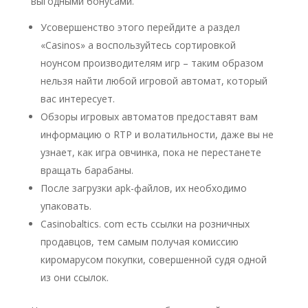
выгодными бонусами.
Усовершенство этого перейдите а раздел
«Casinos» а воспользуйтесь сортировкой
ноунсом производителям игр – таким образом
нельзя найти любой игровой автомат, который
вас интересует.
Обзоры игровых автоматов предоставят вам
информацию о RTP и волатильности, даже вы не
узнает, как игра овчинка, пока не перестанете
вращать барабаны.
После загрузки apk-файлов, их необходимо
упаковать.
Casinobaltics. com есть ссылки на розничных
продавцов, тем самым получая комиссию
киромарусом покупки, совершенной судя одной
из они ссылок.