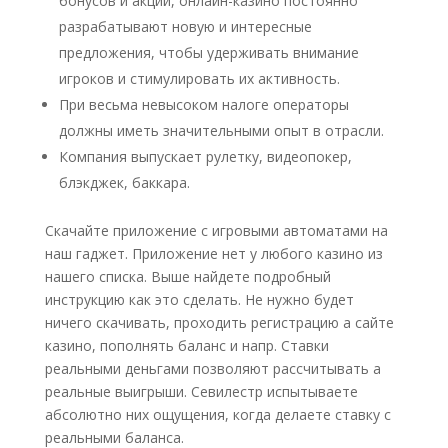
бонусов и акций, онлайн-казино постоянно
разрабатывают новую и интересные
предложения, чтобы удерживать внимание
игроков и стимулировать их активность.
При весьма невысоком налоге операторы
должны иметь значительными опыт в отрасли.
Компания выпускает рулетку, видеопокер,
блэкджек, баккара.
Скачайте приложение с игровыми автоматами на
наш гаджет. Приложение нет у любого казино из
нашего списка. Выше найдете подробный
инструкцию как это сделать. Не нужно будет
ничего скачивать, проходить регистрацию а сайте
казино, пополнять баланс и напр. Ставки
реальными деньгами позволяют рассчитывать а
реальные выигрыши. Севилестр испытываете
абсолютно них ощущения, когда делаете ставку с
реальными баланса.