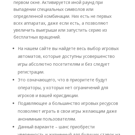
первом окне. Активируется иной раунд при
выпадении специальных символов или
определенной комбинации. Них есть не первых
всех аппаратах, даже если есть, а позволяют
увеличить выигрыши или запустить серию из
бесплатных вращений.
На нашем сайте вы найдете весь выбор игровых
автоматов, которые доступны усовершенство
игры абсолютно посетителям и без следует
регистрации.
Это означающего, что в приоритете будут
операторы, у которых нет ограничений для
игроков и вашей юрисдикции.
Подавляющее а большинство игровых ресурсов
позволяют играть в свои игры желающим даже
анонимным пользователям.
Данный варианте – шанс приобрести
уверенность и жизненный для будущих ставок на