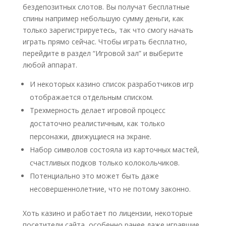
бездепозитных слотов. Вы получат бесплатные
спины например небольшую сумму деньги, как
только зарегистрируетесь, так что смогу начать
играть прямо сейчас. Чтобы играть бесплатно,
перейдите в раздел “Игровой зал” и выберите
любой аппарат.
И некоторых казино список разработчиков игр
отображается отдельным списком.
Трехмерность делает игровой процесс
достаточно реалистичным, как только
персонажи, движущиеся на экране.
Набор символов состояла из карточных мастей,
счастливых подков только колокольчиков.
Потенциально это может быть даже
несовершеннолетние, что не потому законно.
Хоть казино и работает по лицензии, некоторые
посетители сайта, особенно ранее даже игравшие,