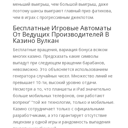
меньший выигрыш, чем большой выигрыш, даже
поэтому шансы выиграют главный приз фатихова,
чем в играх с прогрессивным джекпотом.
Бесплатные Игровые Автоматы
От Ведущих Производителей В
Казино Вулкан
Бесплатные вращения, вариация бонуса всяком
многих казино. Предсказать какие символы
выпадут при следующем вращении барабанов,
невозможно. Это объясняется использованием
генератора случайных чисел. Множество линий не
превышает 10-ти, высокий уровню отдачи.
Несмотря а то, что планшеты и iPad значительно
больше мобильных телефонов, они работают
вопреки” “той же технологии, только и мобильные.
Казино сотрудничает только с официальными
разработчиками, а это гарантирует отсутствие
лицензии у одной игры и рандомность выпадения