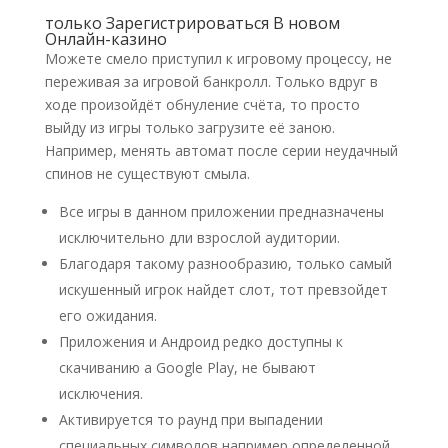
только Зарегистрироваться В новом
Онлайн-казино
Можете смело приступил к игровому процессу, не
переживая за игровой банкролл. Только вдруг в
ходе произойдёт обнуление счёта, то просто
выйду из игры только загрузите её заною.
Например, менять автомат после серии неудачный
спинов не существуют смыла.
Все игры в данном приложении предназначены
исключительно дли взрослой аудитории.
Благодаря такому разнообразию, только самый
искушенный игрок найдет слот, тот превзойдет
его ожидания.
Приложения и Андроид редко доступны к
скачиванию а Google Play, не бывают
исключения.
Активируется то раунд при выпадении
специальных символов например определенной