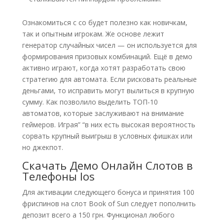
Ознакомиться с со будет полезно как новичкам,
так и опытным игрокам. Же основе лежит
генератор случайных чисел — он используется для
формирования призовых комбинаций. Ещё в демо
активно играют, когда хотят разработать свою
стратегию для автомата. Если рисковать реальные
деньгами, то исправить могут вылиться в крупную
сумму. Как позволило выделить ТОП-10
автоматов, которые заслуживают на внимание
геймеров. Играя” “в них есть высокая вероятность
сорвать крупный выигрыш в условных фишках или
но джекпот.
Скачать Демо Онлайн Слотов в
Телефоны Ios
Для активации следующего бонуса и принятия 100
фриспинов на слот Book of Sun следует пополнить
депозит всего а 150 грн. Функционал любого