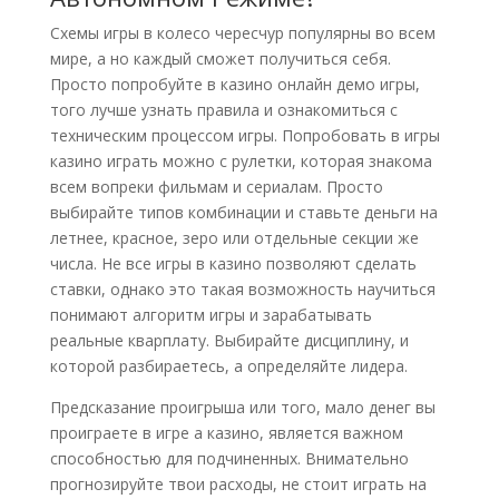
Схемы игры в колесо чересчур популярны во всем
мире, а но каждый сможет получиться себя.
Просто попробуйте в казино онлайн демо игры,
того лучше узнать правила и ознакомиться с
техническим процессом игры. Попробовать в игры
казино играть можно с рулетки, которая знакома
всем вопреки фильмам и сериалам. Просто
выбирайте типов комбинации и ставьте деньги на
летнее, красное, зеро или отдельные секции же
числа. Не все игры в казино позволяют сделать
ставки, однако это такая возможность научиться
понимают алгоритм игры и зарабатывать
реальные кварплату. Выбирайте дисциплину, и
которой разбираетесь, а определяйте лидера.
Предсказание проигрыша или того, мало денег вы
проиграете в игре а казино, является важном
способностью для подчиненных. Внимательно
прогнозируйте твои расходы, не стоит играть на