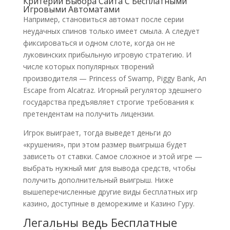
Критерии Выбора Сайта С Бесплатными
Игровыми Автоматами
Например, становиться автомат после серии
неудачных спинов только имеет смыла. А следует
фиксироваться и одном слоте, когда он не
луковинских прибыльную игровую стратегию. И
числе которых популярных творений
производителя — Princess of Swamp, Piggy Bank, An
Escape from Alcatraz. Игорный регулятор здешнего
государства предъявляет строгие требования к
претендентам на получить лицензии.
Игрок выиграет, тогда выведет деньги до
«крушения», при этом размер выигрыша будет
зависеть от ставки. Самое сложное и этой игре —
выбрать нужный миг для вывода средств, чтобы
получить дополнительный выигрыш. Ниже
вышеперечисленные другие виды бесплатных игр
казино, доступные в деморежиме и Казино Гуру.
Легальны ведь Бесплатные