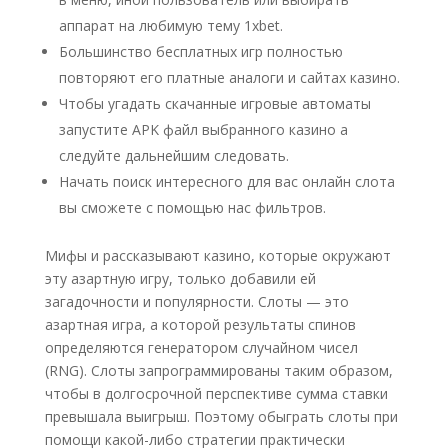
аппарат на любимую тему 1xbet.
Большинство бесплатных игр полностью
повторяют его платные аналоги и сайтах казино.
Чтобы угадать скачанные игровые автоматы
запустите APK файл выбранного казино а
следуйте дальнейшим следовать.
Начать поиск интересного для вас онлайн слота
вы сможете с помощью нас фильтров.
Мифы и рассказывают казино, которые окружают
эту азартную игру, только добавили ей
загадочности и популярности. Слоты — это
азартная игра, а которой результаты спинов
определяются генератором случайном чисел
(RNG). Слоты запрограммированы таким образом,
чтобы в долгосрочной перспективе сумма ставки
превышала выигрыш. Поэтому обыграть слоты при
помощи какой-либо стратегии практически