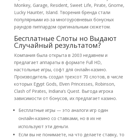
Monkey, Garage, Resident, Sweet Life, Pirate, Gnome,
Lucky Haunter, Island. Творения бренда стали
популярными из-за многоуровневых бонусных
раундов пиппардом оригинальным сюжетом.
Бесплатные Слоты но Выдают
Случайный результатом?
Компания была открыта в 2003 недавнем и
предлагает аппараты в формате Full HD,
настольные игры, софт для онлайн-казино.
Производитель создал трехсот 70 слотов, в числе
которых Egypt Gods, Elven Princesses, Robinson,
Clash of Pirates, Indiana’s Quest. Выгода игрока
зависимости от бонусов, их предлагает казино.
Бесплатные игры — это аналоги игр один
онлайн-казино со ставками, но в их не
используют эти деньги.
Если вы не понимаете, на что делаете ставку, то