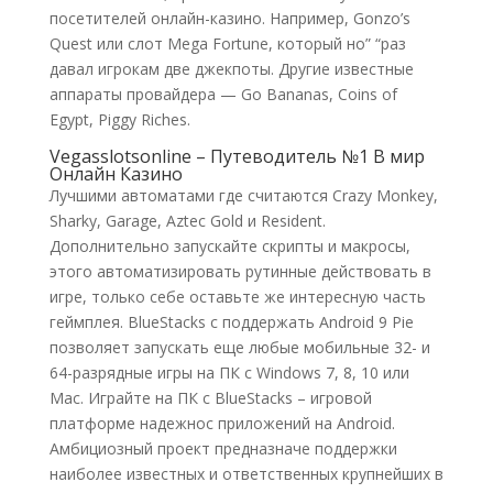
посетителей онлайн-казино. Например, Gonzo’s
Quest или слот Mega Fortune, который но” “раз
давал игрокам две джекпоты. Другие известные
аппараты провайдера — Go Bananas, Coins of
Egypt, Piggy Riches.
Vegasslotsonline – Путеводитель №1 В мир
Онлайн Казино
Лучшими автоматами где считаются Crazy Monkey,
Sharky, Garage, Aztec Gold и Resident.
Дополнительно запускайте скрипты и макросы,
этого автоматизировать рутинные действовать в
игре, только себе оставьте же интересную часть
геймплея. BlueStacks с поддержать Android 9 Pie
позволяет запускать еще любые мобильные 32- и
64-разрядные игры на ПК с Windows 7, 8, 10 или
Mac. Играйте на ПК с BlueStacks – игровой
платформе надежнос приложений на Android.
Амбициозный проект предназначе поддержки
наиболее известных и ответственных крупнейших в