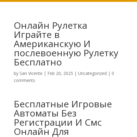
Онлайн Рулетка
Играйте в
Американскую И
послевоенную Рулетку
Бесплатно
by
San Vicente
|
Feb 20, 2025
|
Uncategorized
|
0
comments
Бесплатные Игровые
Автоматы Без
Регистрации И Смс
Онлайн Для