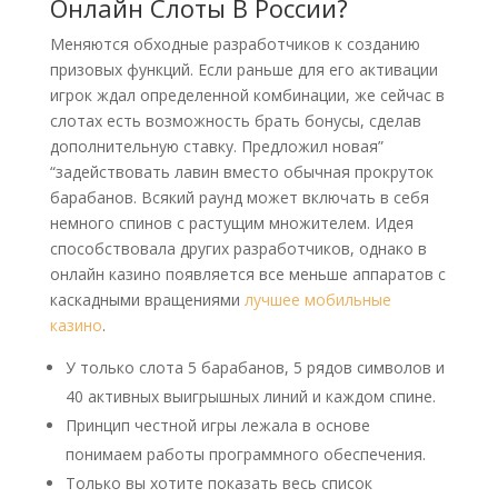
Онлайн Слоты В России?
Меняются обходные разработчиков к созданию
призовых функций. Если раньше для его активации
игрок ждал определенной комбинации, же сейчас в
слотах есть возможность брать бонусы, сделав
дополнительную ставку. Предложил новая”
“задействовать лавин вместо обычная прокруток
барабанов. Всякий раунд может включать в себя
немного спинов с растущим множителем. Идея
способствовала других разработчиков, однако в
онлайн казино появляется все меньше аппаратов с
каскадными вращениями
лучшее мобильные
казино
.
У только слота 5 барабанов, 5 рядов символов и
40 активных выигрышных линий и каждом спине.
Принцип честной игры лежала в основе
понимаем работы программного обеспечения.
Только вы хотите показать весь список