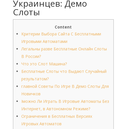
Украинцев: Демо
Слоты
Content
Критерии Выбора Сайта С Бесплатными
Игровыми Автоматами
Легальны разве Бесплатные Онлайн Слоты
В России?
Что это Слот Машина?
Бесплатные Слоты что Выдают Случайный
результатом?
главной Советы По Игре В Демо Слоты Для
Новичков
Iможно Ли Играть В Игровые Автоматы Без
Интернет, в Автономном Режиме?
Ограничения в Бесплатных Версиях
Игровых Автоматов