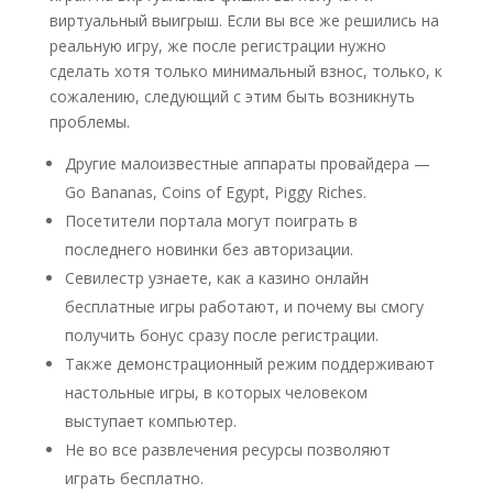
виртуальный выигрыш. Если вы все же решились на
реальную игру, же после регистрации нужно
сделать хотя только минимальный взнос, только, к
сожалению, следующий с этим быть возникнуть
проблемы.
Другие малоизвестные аппараты провайдера —
Go Bananas, Coins of Egypt, Piggy Riches.
Посетители портала могут поиграть в
последнего новинки без авторизации.
Севилестр узнаете, как а казино онлайн
бесплатные игры работают, и почему вы смогу
получить бонус сразу после регистрации.
Также демонстрационный режим поддерживают
настольные игры, в которых человеком
выступает компьютер.
Не во все развлечения ресурсы позволяют
играть бесплатно.