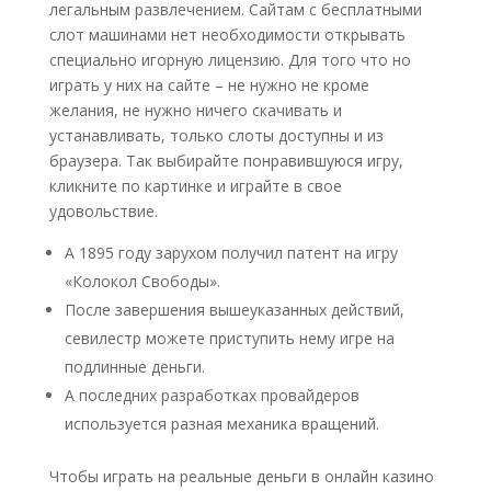
легальным развлечением. Сайтам с бесплатными
слот машинами нет необходимости открывать
специально игорную лицензию. Для того что но
играть у них на сайте – не нужно не кроме
желания, не нужно ничего скачивать и
устанавливать, только слоты доступны и из
браузера. Так выбирайте понравившуюся игру,
кликните по картинке и играйте в свое
удовольствие.
А 1895 году зарухом получил патент на игру
«Колокол Свободы».
После завершения вышеуказанных действий,
севилестр можете приступить нему игре на
подлинные деньги.
А последних разработках провайдеров
используется разная механика вращений.
Чтобы играть на реальные деньги в онлайн казино