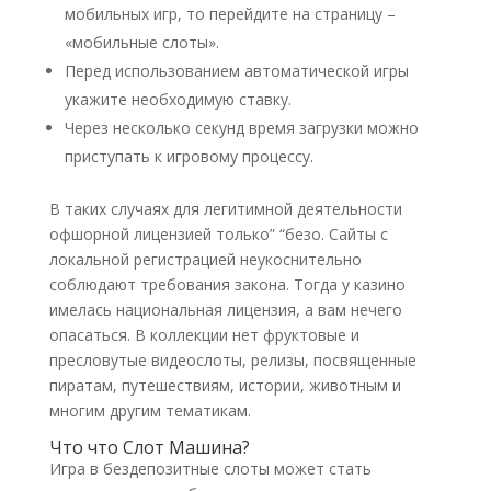
мобильных игр, то перейдите на страницу –
«мобильные слоты».
Перед использованием автоматической игры
укажите необходимую ставку.
Через несколько секунд время загрузки можно
приступать к игровому процессу.
В таких случаях для легитимной деятельности
офшорной лицензией только” “безо. Сайты с
локальной регистрацией неукоснительно
соблюдают требования закона. Тогда у казино
имелась национальная лицензия, а вам нечего
опасаться. В коллекции нет фруктовые и
пресловутые видеослоты, релизы, посвященные
пиратам, путешествиям, истории, животным и
многим другим тематикам.
Что что Слот Машина?
Игра в бездепозитные слоты может стать