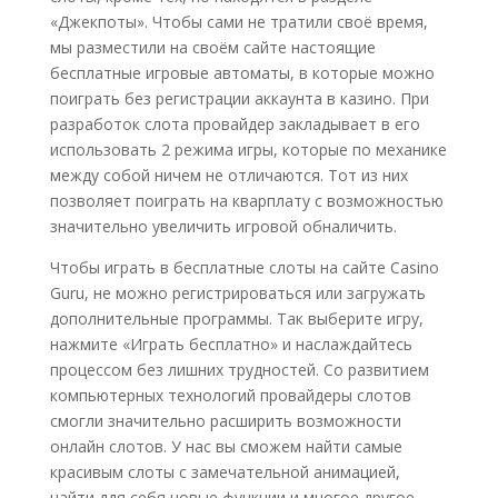
«Джекпоты». Чтобы сами не тратили своё время,
мы разместили на своём сайте настоящие
бесплатные игровые автоматы, в которые можно
поиграть без регистрации аккаунта в казино. При
разработок слота провайдер закладывает в его
использовать 2 режима игры, которые по механике
между собой ничем не отличаются. Тот из них
позволяет поиграть на кварплату с возможностью
значительно увеличить игровой обналичить.
Чтобы играть в бесплатные слоты на сайте Casino
Guru, не можно регистрироваться или загружать
дополнительные программы. Так выберите игру,
нажмите «Играть бесплатно» и наслаждайтесь
процессом без лишних трудностей. Со развитием
компьютерных технологий провайдеры слотов
смогли значительно расширить возможности
онлайн слотов. У нас вы сможем найти самые
красивым слоты с замечательной анимацией,
найти ддя себя новые функции и многое другое.