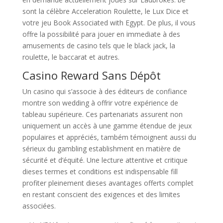
sont la célèbre Acceleration Roulette, le Lux Dice et
votre jeu Book Associated with Egypt. De plus, il vous
offre la possibilité para jouer en immediate à des
amusements de casino tels que le black jack, la
roulette, le baccarat et autres.
Casino Reward Sans Dépôt
Un casino qui s’associe à des éditeurs de confiance
montre son wedding à offrir votre expérience de
tableau supérieure. Ces partenariats assurent non
uniquement un accès à une gamme étendue de jeux
populaires et appréciés, também témoignent aussi du
sérieux du gambling establishment en matière de
sécurité et d’équité. Une lecture attentive et critique
dieses termes et conditions est indispensable fill
profiter pleinement dieses avantages offerts complet
en restant conscient des exigences et des limites
associées.