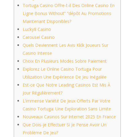
Tortuga Casino Offre-t-il Des Online Casino En
Ligne Bonus Without” “dépôt Au Promotions
Maintenant Disponibles?
Lucky8 Casino
Carousel Casino
Quels Deviennent Les Avis Kklk Joueurs Sur
Casino Intense
Choix En Plusieurs Modes Sobre Paiement
Explorez Le Online Casino Tortuga Pour
Utilization Une Expérience De Jeu Inégalée
Est-ce Que Notre Leading Casinos Est Mis À
Jour Régulièrement?
L’immense Variété De Jeux Offerts Par Votre
Casino Tortuga: Une Exploration Sans Limite
Nouveaux Casinos Sur Internet 2025 En France
Que Dois-je Effectuer Si Je Pense Avoir Un
Problème De Jeu?