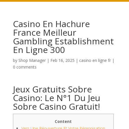
Casino En Hachure
France Meilleur
Gambling Establishment
En Ligne 300
by
Shop Manager
|
Feb 16, 2025
|
casino en ligne fr
|
0 comments
Jeux Gratuits Sobre
Casino: Le N°1 Du Jeu
Sobre Casino Gratuit!
Content
Vers Une Réouverture Et Votre Pérennisation