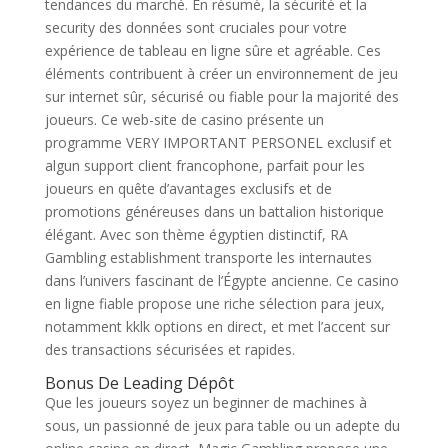
tendances du marché. En résumé, la sécurité et la
security des données sont cruciales pour votre
expérience de tableau en ligne sûre et agréable. Ces
éléments contribuent à créer un environnement de jeu
sur internet sûr, sécurisé ou fiable pour la majorité des
joueurs. Ce web-site de casino présente un
programme VERY IMPORTANT PERSONEL exclusif et
algun support client francophone, parfait pour les
joueurs en quête d’avantages exclusifs et de
promotions généreuses dans un battalion historique
élégant. Avec son thème égyptien distinctif, RA
Gambling establishment transporte les internautes
dans l’univers fascinant de l’Égypte ancienne. Ce casino
en ligne fiable propose une riche sélection para jeux,
notamment kklk options en direct, et met l’accent sur
des transactions sécurisées et rapides.
Bonus De Leading Dépôt
Que les joueurs soyez un beginner de machines à
sous, un passionné de jeux para table ou un adepte du