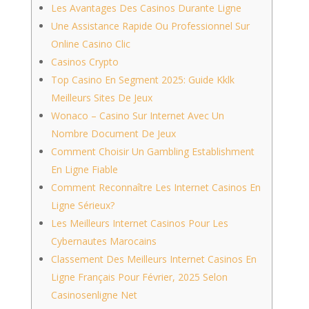
Les Avantages Des Casinos Durante Ligne
Une Assistance Rapide Ou Professionnel Sur
Online Casino Clic
Casinos Crypto
Top Casino En Segment 2025: Guide Kklk
Meilleurs Sites De Jeux
Wonaco – Casino Sur Internet Avec Un
Nombre Document De Jeux
Comment Choisir Un Gambling Establishment
En Ligne Fiable
Comment Reconnaître Les Internet Casinos En
Ligne Sérieux?
Les Meilleurs Internet Casinos Pour Les
Cybernautes Marocains
Classement Des Meilleurs Internet Casinos En
Ligne Français Pour Février, 2025 Selon
Casinosenligne Net