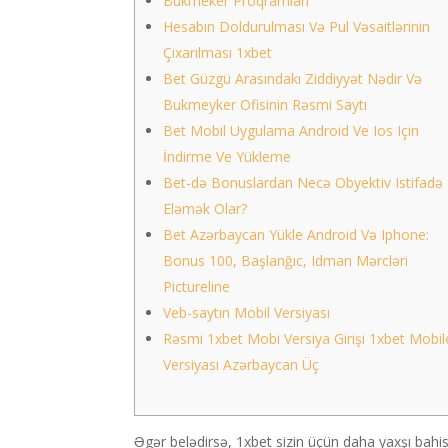
Bukmeker Proqramları
Hesabın Doldurulması Və Pul Vəsaitlərinin
Çıxarılması 1xbet
Bet Güzgü Arasındakı Ziddiyyət Nədir Və
Bukmeyker Ofisinin Rəsmi Saytı
Bet Mobil Uygulama Android Ve Ios Için
İndirme Ve Yükleme
Bet-də Bonuslardan Necə Obyektiv Istifadə
Eləmək Olar?
Bet Azərbaycan Yükle Android Və Iphone:
Bonus 100, Başlanğıc, Idman Mərcləri
Pictureline
Veb-saytın Mobil Versiyası
Rəsmi 1xbet Mobi Versiya Girişi 1xbet Mobil
Versiyası Azərbaycan Üç
Əgər belədirsə, 1xbet sizin üçün daha yaxşı bahis