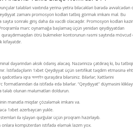
unçular tələbləri vaxtında yerinə-yetirə biləcəkləri barədə əvvəlcədən 
 qeydiyyat zamanı promosyon kodları tətbiq görmək imkanı mal. Bu
a sayta sonrakı giriş daha da vəcdli olacaqdır. Promosyon kodları kazi
dır. Proqramla mərc oynamağa başlamaq üçün yenidən qeydiyyatdan
ə quraşdırmaqdan ötrü bukmeker kontorunun rəsmi saytında mövcud 
 kifayətdir.
al dəyərindən əksik ödəniş alacaq. Nəzərinizə çatdıraq ki, bu tətbiq
ır. İstifadəçilərin 1xbet Qeydiyyat üçün sertifikat təqdim etməsinə eh
adcetlərə iqra অনলাইন quraşdıra bilərsiniz. Bilərlər; Xəttlərini
 formatlarından da istifadə edə bilərlər. “Qeydiyyat” düyməsini klikləy
a tələb olunan məlumatları doldurun.
çinin manatla miqdar çözələmək imkanı va.
dəcə 1xbet azerbaycan yukle.
emləri ilə işləyən qurğular üçün proqram hazırlayıb.
 onlara kompüterdən istifadə eləmək lazım yox.