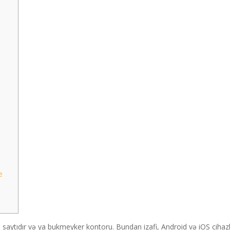
e
 saytıdır və ya bukmеykеr kontoru. Bundan izafi, Android və iOS cihazl