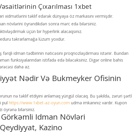
əsaitlərinin Çıxarılması 1xbet
i xidmətlərini təklif edərək dünyaya öz markasını vermişdir.
an növlərini öyrəndikdən sonra mərc edə bilərsiniz.
ktivləşdirmək üçün bir hyperlink alacaqsınız.
seduru təkrarlamağa lüzum yoxdur.
 fərqli idman tədbirinin nəticəsini proqnozlaşdırması istənir. Bundan
mən funksiyalarından istifadə edə biləcəksiniz. Digər online bahis
dərəcəsi daha az.
iyyət Nədir Və Bukmeyker Ofisinin
nun nə təklif etdiyini anlamaq yüngül olacaq. Bu şəkildə, zəruri şərtl
i pul
https://www.1xbet-az-oyun.com
udma imkanınız vardır. Kupon
 öyrənə bilərsiniz.
 Görkəmli Idman Növləri
Qeydiyyat, Kazino