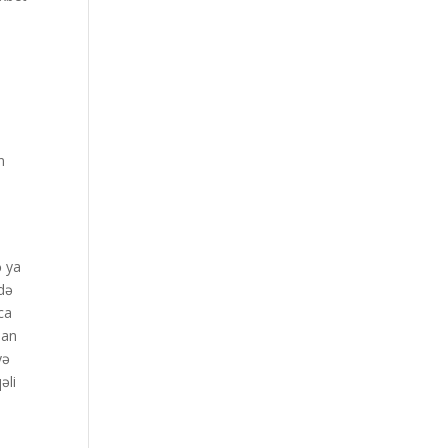
n
ə ya
ədə
ca
san
yə
əli