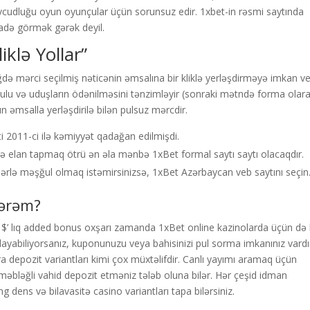
cudluğu oyun oyunçular üçün sorunsuz edir. 1xbet-in rəsmi saytında
adə görmək gərək deyil.
klə Yollar”
ğdə mərci seçilmiş nəticənin əmsalına bir kliklə yerləşdirməyə imkan ver
lu və uduşların ödənilməsini tənzimləyir (sonraki mətndə forma olar
n əmsalla yerləşdirilə bilən pulsuz mərcdir.
 2011-ci ilə kəmiyyət qadağan edilmişdi.
ə elan tapmaq ötrü ən əla mənbə 1xBet formal saytı saytı olacaqdır.
tlərlə məşğul olmaq istəmirsinizsə, 1xBet Azərbaycan veb saytını seçin
lərəm?
d $’ lıq added bonus oxşarı zamanda 1xBet online kazinolarda üçün də 
ğlayabiliyorsanız, kuponunuzu veya bahisinizi pul sorma imkanınız vardı
a depozit variantları kimi çox müxtəlifdir. Canlı yayımı aramaq üçün
 məbləğli vahid depozit etməniz tələb oluna bilər. Hər çeşid idman
 dens və bilavasitə casino variantları tapa bilərsiniz.